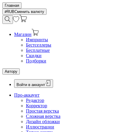
Главная
RUB
Сменить валюту
Магазин
Импринты
Бестселлеры
Бесплатные
Скидки
Подборки
Автору
Войти в аккаунт
Про-аккаунт
Редактор
Корректор
Простая верстка
Сложная верстка
Дизайн обложки
Иллюстрации