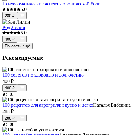
Психосоматические аспекты хронической боли
5.0
280
₽
Код Лилии
5.0
400
₽
Показать ещё
Рекомендуемые
100 советов по здоровью и долголетию
400
₽
400
₽
5.0
3
100 рецептов для аэрогриля: вкусно и легко
Наталья Бибекина
288
₽
288
₽
5.0
8