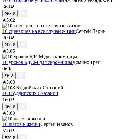
100+ способов успокоиться
Анастасия Левандовски
368
₽
368
₽
5.0
2
10 сценариев на все случаи жизни
Сергей Ларин
200
₽
200
₽
5.0
5
10 уроков БДСМ для скромницы
Домино Грэй
96
₽
96
₽
5.0
3
108 Буддийских Сказаний
160
₽
160
₽
3.0
3
10 шагов к жизни
Сергей Иванов
520
₽
520
₽