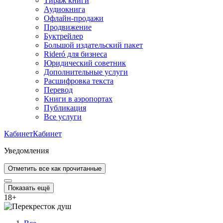
Тираж книги
Аудиокнига
Офлайн-продажи
Продвижение
Буктрейлер
Большой издательский пакет
Rideró для бизнеса
Юридический советник
Дополнительные услуги
Расшифровка текста
Перевод
Книги в аэропортах
Публикация
Все услуги
Кабинет
Кабинет
Уведомления
Отметить все как прочитанные
Показать ещё
18
+