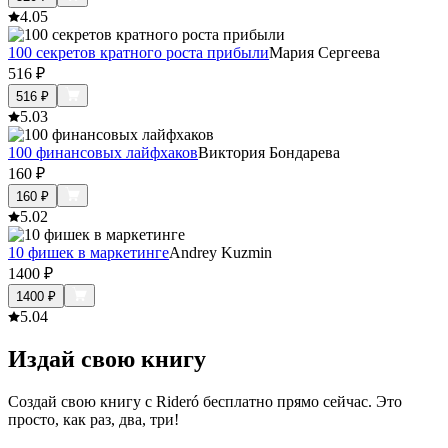
4.0
5
100 секретов кратного роста прибыли
Мария Сергеева
516
₽
516
₽
5.0
3
100 финансовых лайфхаков
Виктория Бондарева
160
₽
160
₽
5.0
2
10 фишек в маркетинге
Andrey Kuzmin
1400
₽
1400
₽
5.0
4
Издай свою книгу
Создай свою книгу с Rideró бесплатно прямо сейчас. Это
просто, как раз, два, три!