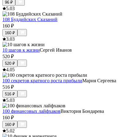
96
₽
5.0
3
108 Буддийских Сказаний
160
₽
160
₽
3.0
3
10 шагов к жизни
Сергей Иванов
520
₽
520
₽
4.0
5
100 секретов кратного роста прибыли
Мария Сергеева
516
₽
516
₽
5.0
3
100 финансовых лайфхаков
Виктория Бондарева
160
₽
160
₽
5.0
2