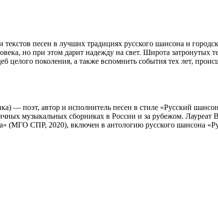
тов песен в лучших традициях русского шансона и городског
века, но при этом дарит надежду на свет. Широта затронутых те
еб целого поколения, а также вспомнить события тех лет, проис
— поэт, автор и исполнитель песен в стиле «Русский шансон»,
зличных музыкальных сборниках в России и за рубежом. Лауреат
а» (МГО СПР, 2020), включен в антологию русского шансона «Ру