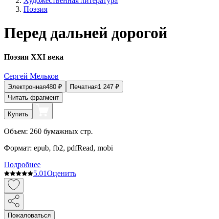
Художественная литература
Поэзия
Перед дальней дорогой
Поэзия XXI века
Сергей Мельков
Электронная
480
₽
Печатная
1 247
₽
Читать фрагмент
Купить
Объем:
260
бумажных стр.
Формат:
epub, fb2, pdfRead, mobi
Подробнее
5.0
1
Оценить
Пожаловаться