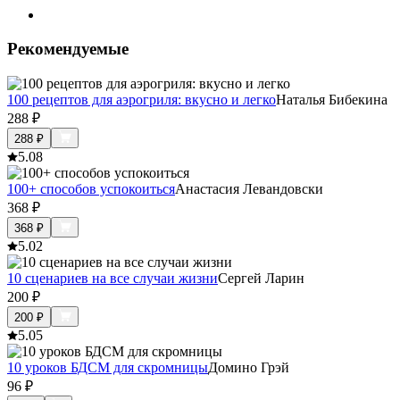
Рекомендуемые
100 рецептов для аэрогриля: вкусно и легко
Наталья Бибекина
288
₽
288
₽
5.0
8
100+ способов успокоиться
Анастасия Левандовски
368
₽
368
₽
5.0
2
10 сценариев на все случаи жизни
Сергей Ларин
200
₽
200
₽
5.0
5
10 уроков БДСМ для скромницы
Домино Грэй
96
₽