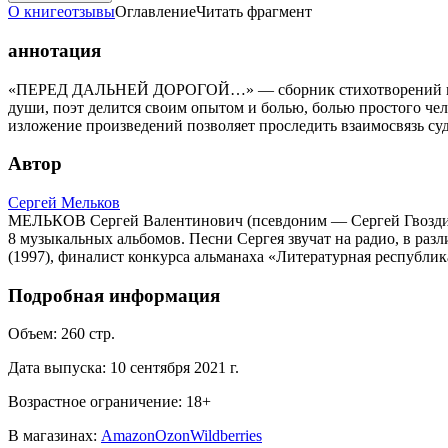
О книге
отзывы
Оглавление
Читать фрагмент
аннотация
«ПЕРЕД ДАЛЬНЕЙ ДОРОГОЙ…» — сборник стихотворений и текс
души, поэт делится своим опытом и болью, болью простого чело
изложение произведений позволяет проследить взаимосвязь суд
Автор
Сергей Мельков
МЕЛЬКОВ Сергей Валентинович (псевдоним — Сергей Гвоздика) 
8 музыкальных альбомов. Песни Сергея звучат на радио, в ра
(1997), финалист конкурса альманаха «Литературная республик
Подробная информация
Объем:
260
стр.
Дата выпуска:
10 сентября 2021 г.
Возрастное ограничение:
18
+
В магазинах:
Amazon
Ozon
Wildberries