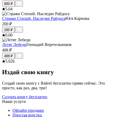
800
₽
5.0
4
Стражи Стихий. Наследие Райдоса
Юся Карнова
200
₽
200
₽
0.0
0
Летят Лебеди
Геннадий Веретельников
488
₽
488
₽
5.0
26
Издай свою книгу
Создай свою книгу с Rideró бесплатно прямо сейчас. Это
просто, как раз, два, три!
Создать книгу бесплатно
Наши услуги
Офлайн-продажи
Простая верстка