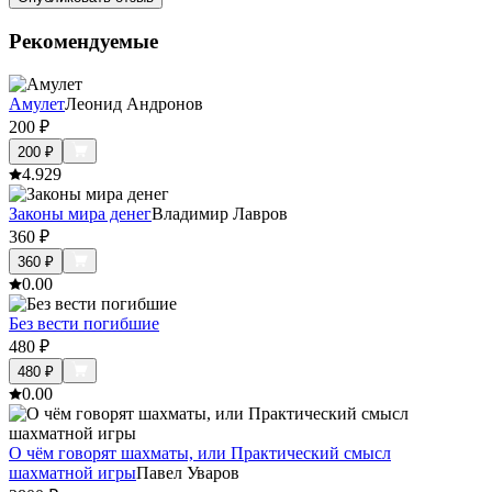
Рекомендуемые
Амулет
Леонид Андронов
200
₽
200
₽
4.9
29
Законы мира денег
Владимир Лавров
360
₽
360
₽
0.0
0
Без вести погибшие
480
₽
480
₽
0.0
0
О чём говорят шахматы, или Практический смысл
шахматной игры
Павел Уваров