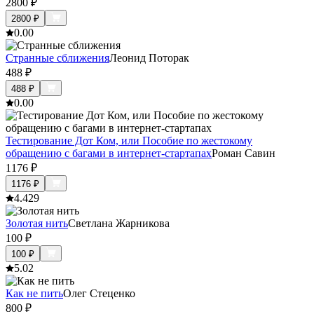
2800
₽
2800
₽
0.0
0
Странные сближения
Леонид Поторак
488
₽
488
₽
0.0
0
Тестирование Дот Ком, или Пособие по жестокому
обращению с багами в интернет-стартапах
Роман Савин
1176
₽
1176
₽
4.4
29
Золотая нить
Светлана Жарникова
100
₽
100
₽
5.0
2
Как не пить
Олег Стеценко
800
₽