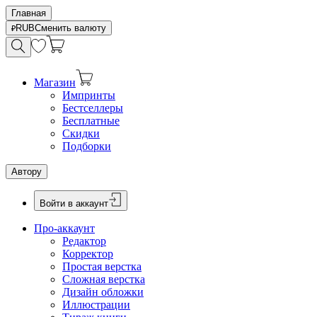
Главная
RUB
Сменить валюту
Магазин
Импринты
Бестселлеры
Бесплатные
Скидки
Подборки
Автору
Войти в аккаунт
Про-аккаунт
Редактор
Корректор
Простая верстка
Сложная верстка
Дизайн обложки
Иллюстрации