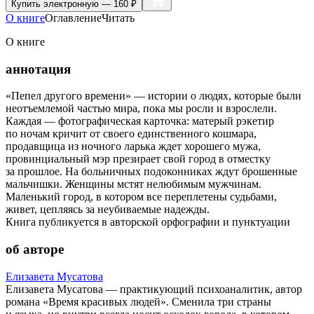
Купить
электронную — 160 ₽
О книге
Оглавление
Читать
О книге
аннотация
«Пепел другого времени» — истории о людях, которые были
неотъемлемой частью мира, пока мы росли и взрослели.
Каждая — фотографическая карточка: матерый рэкетир
по ночам кричит от своего единственного кошмара,
продавщица из ночного ларька ждет хорошего мужа,
провинциальный мэр презирает свой город в отместку
за прошлое. На больничных подоконниках ждут брошенные
мальчишки. Женщины мстят нелюбимым мужчинам.
Маленький город, в котором все переплетены судьбами,
живет, цепляясь за неубиваемые надежды.
Книга публикуется в авторской орфографии и пунктуации
об авторе
Елизавета Мусатова
Елизавета Мусатова — практикующий психоаналитик, автор
романа «Время красивых людей». Сменила три страны