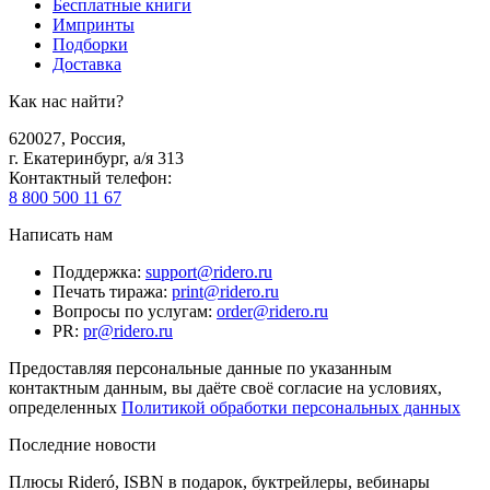
Бесплатные книги
Импринты
Подборки
Доставка
Как нас найти?
620027
,
Россия
,
г. Екатеринбург, а/я 313
Контактный телефон
:
8 800 500 11 67
Написать нам
Поддержка
:
support@ridero.ru
Печать тиража
:
print@ridero.ru
Вопросы по услугам
:
order@ridero.ru
PR
:
pr@ridero.ru
Предоставляя персональные данные по указанным
контактным данным, вы даёте своё согласие на условиях,
определенных
Политикой обработки персональных данных
Последние новости
Плюсы Rideró, ISBN в подарок, буктрейлеры, вебинары