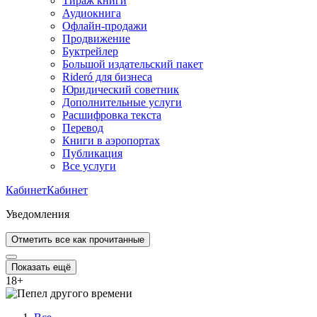
Тираж книги
Аудиокнига
Офлайн-продажи
Продвижение
Буктрейлер
Большой издательский пакет
Rideró для бизнеса
Юридический советник
Дополнительные услуги
Расшифровка текста
Перевод
Книги в аэропортах
Публикация
Все услуги
Кабинет
Кабинет
Уведомления
Отметить все как прочитанные
Показать ещё
18
+