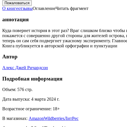
Пожаловаться
О книге
отзывы
Оглавление
Читать фрагмент
аннотация
Куда повернет история в этот раз? Враг слишком близко чтобы
покажется с совершенно другой стороны для жителей острова, 
теперь он сам себя подвергнет ужасному эксперименту. Главное 
Книга публикуется в авторской орфографии и пунктуации
Автор
Алекс Джей Ричардсон
Подробная информация
Объем:
576
стр.
Дата выпуска:
4 марта 2024 г.
Возрастное ограничение:
18
+
В магазинах:
Amazon
Wildberries
ЛитРес