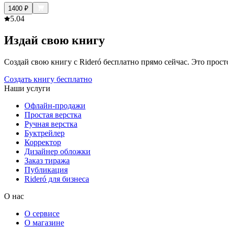
1400
₽
5.0
4
Издай свою книгу
Создай свою книгу с Rideró бесплатно прямо сейчас. Это просто,
Создать книгу бесплатно
Наши услуги
Офлайн-продажи
Простая верстка
Ручная верстка
Буктрейлер
Корректор
Дизайнер обложки
Заказ тиража
Публикация
Rideró для бизнеса
О нас
О сервисе
О магазине