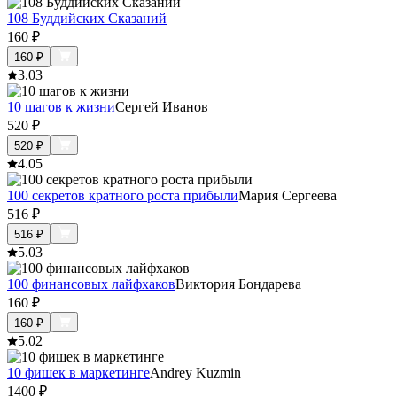
108 Буддийских Сказаний
160
₽
160
₽
3.0
3
10 шагов к жизни
Сергей Иванов
520
₽
520
₽
4.0
5
100 секретов кратного роста прибыли
Мария Сергеева
516
₽
516
₽
5.0
3
100 финансовых лайфхаков
Виктория Бондарева
160
₽
160
₽
5.0
2
10 фишек в маркетинге
Andrey Kuzmin
1400
₽