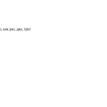
 как раз, два, три!