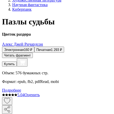
Художественная литература
Научная фантастика
Киберпанк
Пазлы судьбы
Цветок раздора
Алекс Джей Ричардсон
Электронная
160
₽
Печатная
1 293
₽
Читать фрагмент
Купить
Объем:
576
бумажных стр.
Формат:
epub, fb2, pdfRead, mobi
Подробнее
5.0
4
Оценить