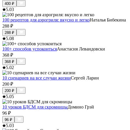
400
₽
5.0
3
100 рецептов для аэрогриля: вкусно и легко
Наталья Бибекина
288
₽
288
₽
5.0
8
100+ способов успокоиться
Анастасия Левандовски
368
₽
368
₽
5.0
2
10 сценариев на все случаи жизни
Сергей Ларин
200
₽
200
₽
5.0
5
10 уроков БДСМ для скромницы
Домино Грэй
96
₽
96
₽
5.0
3