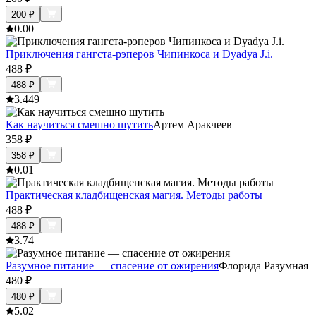
200
₽
0.0
0
Приключения гангста-рэперов Чипинкоса и Dyadya J.i.
488
₽
488
₽
3.4
49
Как научиться смешно шутить
Артем Аракчеев
358
₽
358
₽
0.0
1
Практическая кладбищенская магия. Методы работы
488
₽
488
₽
3.7
4
Разумное питание — спасение от ожирения
Флорида Разумная
480
₽
480
₽
5.0
2