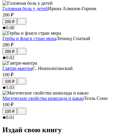
Головная боль у детей
Ирина Алмазов-Горник
200
₽
200
₽
0.0
0
Гербы и флаги стран мира
Леонид Спаткай
280
₽
280
₽
0.0
2
Гаятри-мантра
С. Неаполитанский
100
₽
100
₽
5.0
3
Магические свойства шоколада и какао
Телль Сонн
100
₽
100
₽
0.0
1
Издай свою книгу