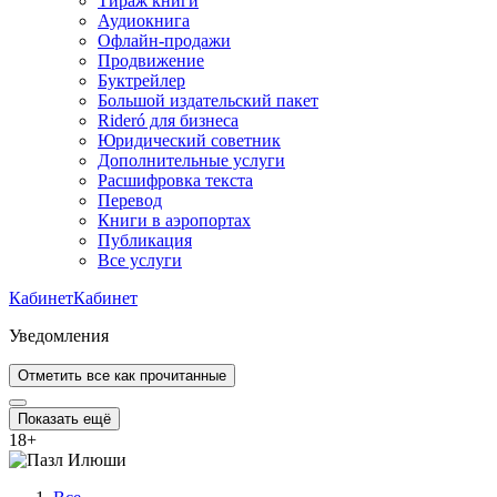
Тираж книги
Аудиокнига
Офлайн-продажи
Продвижение
Буктрейлер
Большой издательский пакет
Rideró для бизнеса
Юридический советник
Дополнительные услуги
Расшифровка текста
Перевод
Книги в аэропортах
Публикация
Все услуги
Кабинет
Кабинет
Уведомления
Отметить все как прочитанные
Показать ещё
18
+