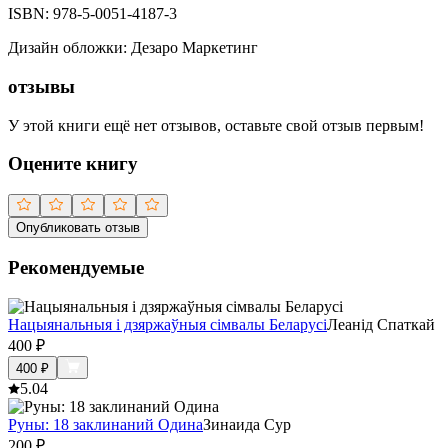
ISBN:
978-5-0051-4187-3
Дизайн обложки
:
Дезаро Маркетинг
отзывы
У этой книги ещё нет отзывов, оставьте свой отзыв первым!
Оцените книгу
Опубликовать отзыв
Рекомендуемые
Нацыянальныя і дзяржаўныя сімвалы Беларусі
Леанід Спаткай
400
₽
400
₽
5.0
4
Руны: 18 заклинаний Одина
Зинаида Сур
200
₽