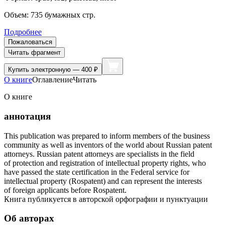
Объем:
735
бумажных стр.
Подробнее
Пожаловаться
Читать фрагмент
Купить
электронную — 400 ₽
О книге
Оглавление
Читать
О книге
аннотация
This publication was prepared to inform members of the business
community as well as inventors of the world about Russian patent
attorneys. Russian patent attorneys are specialists in the field
of protection and registration of intellectual property rights, who
have passed the state certification in the Federal service for
intellectual property (Rospatent) and can represent the interests
of foreign applicants before Rospatent.
Книга публикуется в авторской орфографии и пунктуации
Об авторах