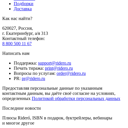
Подборки
Доставка
Как нас найти?
620027
,
Россия
,
г. Екатеринбург, а/я 313
Контактный телефон
:
8 800 500 11 67
Написать нам
Поддержка
:
support@ridero.ru
Печать тиража
:
print@ridero.ru
Вопросы по услугам
:
order@ridero.ru
PR
:
pr@ridero.ru
Предоставляя персональные данные по указанным
контактным данным, вы даёте своё согласие на условиях,
определенных
Политикой обработки персональных данных
Последние новости
Плюсы Rideró, ISBN в подарок, буктрейлеры, вебинары
и многое другое