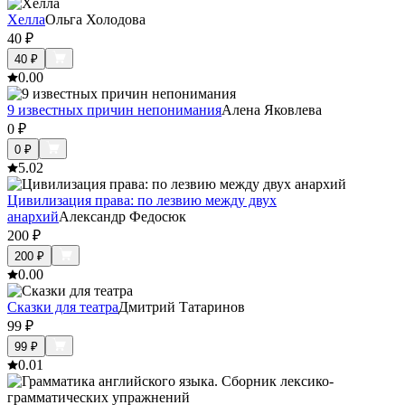
Хелла
Ольга Холодова
40
₽
40
₽
0.0
0
9 известных причин непонимания
Алена Яковлева
0
₽
0
₽
5.0
2
Цивилизация права: по лезвию между двух
анархий
Александр Федосюк
200
₽
200
₽
0.0
0
Сказки для театра
Дмитрий Татаринов
99
₽
99
₽
0.0
1