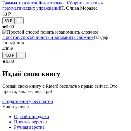
Грамматика английского языка. Сборник лексико-
грамматических упражнений
Т. Олива Моралес
80
₽
80
₽
0.0
0
Простой способ понять и запомнить сложное
Ильдар
Гильфанов
400
₽
400
₽
0.0
0
Издай свою книгу
Создай свою книгу с Rideró бесплатно прямо сейчас. Это
просто, как раз, два, три!
Создать книгу бесплатно
Наши услуги
Офлайн-продажи
Простая верстка
Ручная верстка