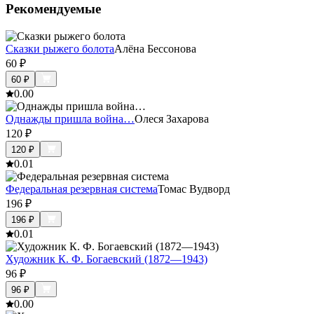
Рекомендуемые
Сказки рыжего болота
Алёна Бессонова
60
₽
60
₽
0.0
0
Однажды пришла война…
Олеся Захарова
120
₽
120
₽
0.0
1
Федеральная резервная система
Томас Вудворд
196
₽
196
₽
0.0
1
Художник К. Ф. Богаевский (1872—1943)
96
₽
96
₽
0.0
0