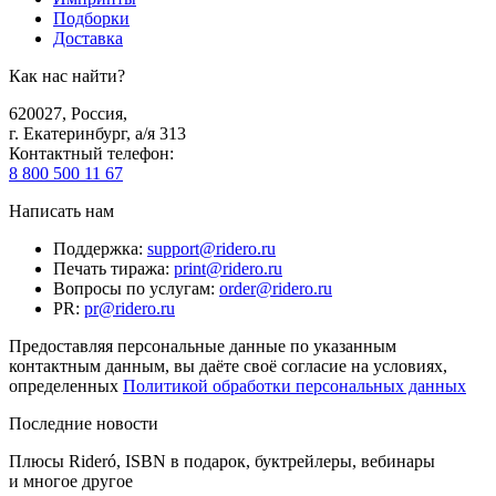
Подборки
Доставка
Как нас найти?
620027
,
Россия
,
г. Екатеринбург, а/я 313
Контактный телефон
:
8 800 500 11 67
Написать нам
Поддержка
:
support@ridero.ru
Печать тиража
:
print@ridero.ru
Вопросы по услугам
:
order@ridero.ru
PR
:
pr@ridero.ru
Предоставляя персональные данные по указанным
контактным данным, вы даёте своё согласие на условиях,
определенных
Политикой обработки персональных данных
Последние новости
Плюсы Rideró, ISBN в подарок, буктрейлеры, вебинары
и многое другое