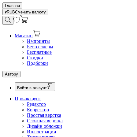
Главная
RUB
Сменить валюту
Магазин
Импринты
Бестселлеры
Бесплатные
Скидки
Подборки
Автору
Войти в аккаунт
Про-аккаунт
Редактор
Корректор
Простая верстка
Сложная верстка
Дизайн обложки
Иллюстрации