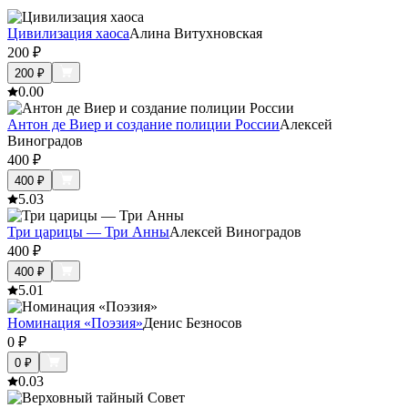
Цивилизация хаоса
Алина Витухновская
200
₽
200
₽
0.0
0
Антон де Виер и создание полиции России
Алексей
Виноградов
400
₽
400
₽
5.0
3
Три царицы — Три Анны
Алексей Виноградов
400
₽
400
₽
5.0
1
Номинация «Поэзия»
Денис Безносов
0
₽
0
₽
0.0
3