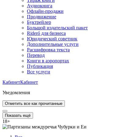
Тираж книги
Аудиокнига
Офлайн-продажи
Продвижение
Буктрейлер
Большой издательский пакет
Rideró для бизнеса
Юридический советник
Дополнительные услуги
Расшифровка текста
Перевод
Книги в аэропортах
Публикация
Все услуги
Кабинет
Кабинет
Уведомления
Отметить все как прочитанные
Показать ещё
18
+