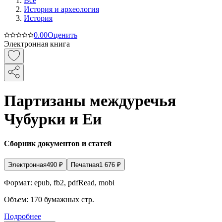
Все
История и археология
История
0.0
0
Оценить
Электронная книга
Партизаны междуречья
Чубурки и Еи
Сборник документов и статей
Электронная
490
₽
Печатная
1 676
₽
Формат:
epub, fb2, pdfRead, mobi
Объем:
170
бумажных стр.
Подробнее