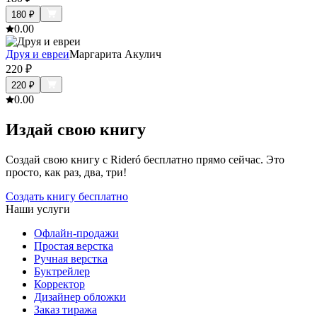
180
₽
0.0
0
Друя и евреи
Маргарита Акулич
220
₽
220
₽
0.0
0
Издай свою книгу
Создай свою книгу с Rideró бесплатно прямо сейчас. Это
просто, как раз, два, три!
Создать книгу бесплатно
Наши услуги
Офлайн-продажи
Простая верстка
Ручная верстка
Буктрейлер
Корректор
Дизайнер обложки
Заказ тиража