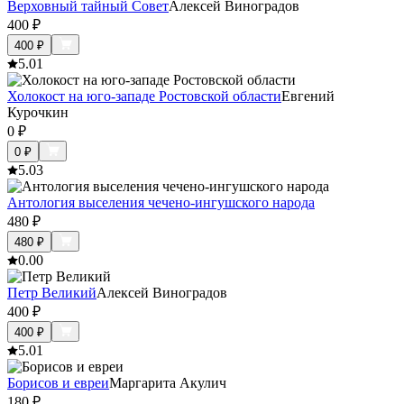
Верховный тайный Совет
Алексей Виноградов
400
₽
400
₽
5.0
1
Холокост на юго-западе Ростовской области
Евгений
Курочкин
0
₽
0
₽
5.0
3
Антология выселения чечено-ингушского народа
480
₽
480
₽
0.0
0
Петр Великий
Алексей Виноградов
400
₽
400
₽
5.0
1
Борисов и евреи
Маргарита Акулич
180
₽