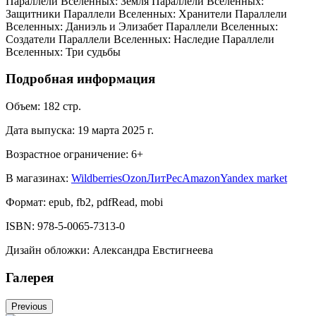
Параллели Вселенных: Земля Параллели Вселенных:
Защитники Параллели Вселенных: Хранители Параллели
Вселенных: Даниэль и Элизабет Параллели Вселенных:
Создатели Параллели Вселенных: Наследие Параллели
Вселенных: Три судьбы
Подробная информация
Объем:
182
стр.
Дата выпуска:
19 марта 2025 г.
Возрастное ограничение:
6
+
В магазинах:
Wildberries
Ozon
ЛитРес
Amazon
Yandex market
Формат:
epub, fb2, pdfRead, mobi
ISBN:
978-5-0065-7313-0
Дизайн обложки
:
Александра Евстигнеева
Галерея
Previous