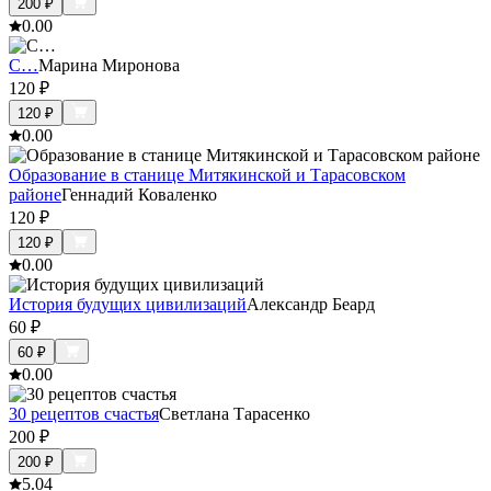
200
₽
0.0
0
С…
Марина Миронова
120
₽
120
₽
0.0
0
Образование в станице Митякинской и Тарасовском
районе
Геннадий Коваленко
120
₽
120
₽
0.0
0
История будущих цивилизаций
Александр Беард
60
₽
60
₽
0.0
0
30 рецептов счастья
Светлана Тарасенко
200
₽
200
₽
5.0
4