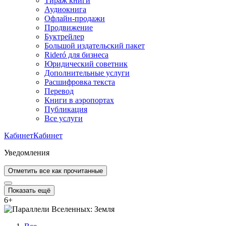
Тираж книги
Аудиокнига
Офлайн-продажи
Продвижение
Буктрейлер
Большой издательский пакет
Rideró для бизнеса
Юридический советник
Дополнительные услуги
Расшифровка текста
Перевод
Книги в аэропортах
Публикация
Все услуги
Кабинет
Кабинет
Уведомления
Отметить все как прочитанные
Показать ещё
6
+