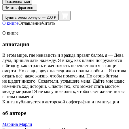
Пожаловаться
Читать фрагмент
Купить
электронную — 200 ₽
О книге
Оглавление
Читать
О книге
аннотация
В этом мире, где ненависть и вражда правят балом, я — Дева
луча, пришла дать надежду. Я вижу, как кланы погружаются
в бездну, как страсть и жестокость переплетаются в танце
смерти. Но сердца двух наследников полны любви… Я готова
отдать всё, даже жизнь, чтобы помочь им. Но огонь битвы
не щадит никого. Создатели, услышьте меня! Дайте мне шанс
изменить ход истории. Спасти тех, кто может стать мостом
между мирами! Я не могу позволить, чтобы свет жизни погас
в этом пламени!
Книга публикуется в авторской орфографии и пунктуации
об авторе
Марина Марли