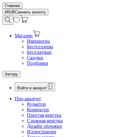
Главная
RUB
Сменить валюту
Магазин
Импринты
Бестселлеры
Бесплатные
Скидки
Подборки
Автору
Войти в аккаунт
Про-аккаунт
Редактор
Корректор
Простая верстка
Сложная верстка
Дизайн обложки
Иллюстрации