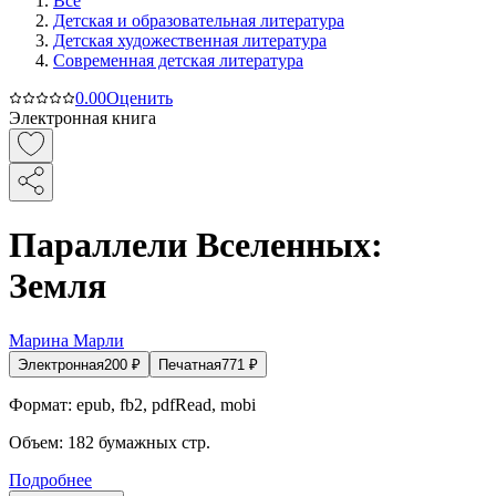
Все
Детская и образовательная литература
Детская художественная литература
Современная детская литература
0.0
0
Оценить
Электронная книга
Параллели Вселенных:
Земля
Марина Марли
Электронная
200
₽
Печатная
771
₽
Формат:
epub, fb2, pdfRead, mobi
Объем:
182
бумажных стр.
Подробнее