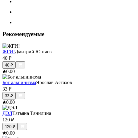
Рекомендуемые
ЖГИ!
Дмитрий Юртаев
40
₽
40
₽
0.0
0
Бог альпинизма
Ярослав Астахов
33
₽
33
₽
0.0
0
ДЭЛ
Татьяна Танилина
120
₽
120
₽
0.0
0