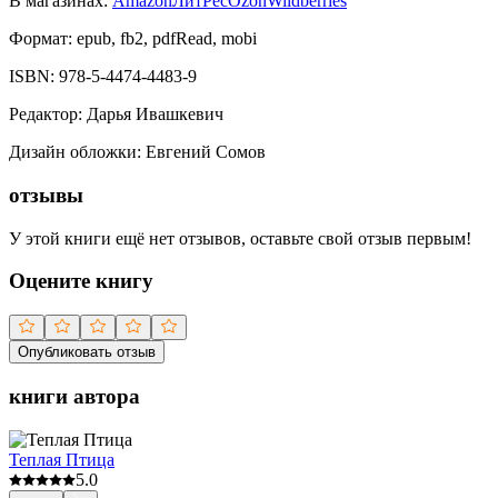
В магазинах:
Amazon
ЛитРес
Ozon
Wildberries
Формат:
epub, fb2, pdfRead, mobi
ISBN:
978-5-4474-4483-9
Редактор
:
Дарья Ивашкевич
Дизайн обложки
:
Евгений Сомов
отзывы
У этой книги ещё нет отзывов, оставьте свой отзыв первым!
Оцените книгу
Опубликовать отзыв
книги автора
Теплая Птица
5.0