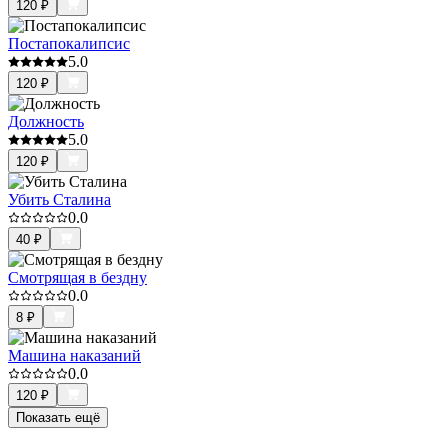
120
₽
Постапокалипсис
5.0
120
₽
Должность
5.0
120
₽
Убить Сталина
0.0
40
₽
Смотрящая в бездну
0.0
8
₽
Машина наказаний
0.0
120
₽
Показать ещё