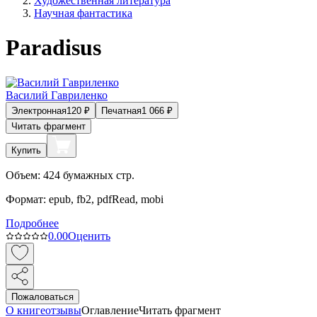
Художественная литература
Научная фантастика
Paradisus
Василий Гавриленко
Электронная
120
₽
Печатная
1 066
₽
Читать фрагмент
Купить
Объем:
424
бумажных стр.
Формат:
epub, fb2, pdfRead, mobi
Подробнее
0.0
0
Оценить
Пожаловаться
О книге
отзывы
Оглавление
Читать фрагмент