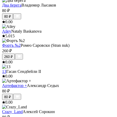
Два берега
Владимир Лысаков
80
₽
80
₽
0.0
0
Ailey
Nataly Baskanova
5.0
15
Фортъ №2
Ромео Саровски (Stran nuk)
260
₽
260
₽
0.0
0
13
Гасан Сеидбейли II
0.0
0
Артефактор +
Александр Седых
80
₽
80
₽
0.0
0
Crazy_Land
Алексей Сорокин