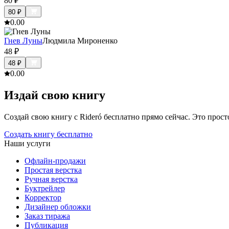
80
₽
80
₽
0.0
0
Гнев Луны
Людмила Мироненко
48
₽
48
₽
0.0
0
Издай свою книгу
Создай свою книгу с Rideró бесплатно прямо сейчас. Это просто,
Создать книгу бесплатно
Наши услуги
Офлайн-продажи
Простая верстка
Ручная верстка
Буктрейлер
Корректор
Дизайнер обложки
Заказ тиража
Публикация