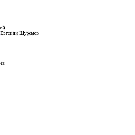
й
Евгений Шуремов
ев