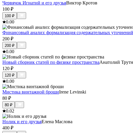
Червячок Игнатий и его друзья
Виктор Кротов
100
₽
100
₽
0.0
0
Финансовый анализ: формализация содержательных уточнени
200
₽
200
₽
0.0
0
Новый сборник статей по физике пространства
Анатолий Трутн
120
₽
120
₽
0.0
0
Мистика винтажной броши
Irene Levinski
80
₽
80
₽
0.0
2
Нолик и его друзья
Елена Маслова
400
₽