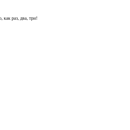
 как раз, два, три!