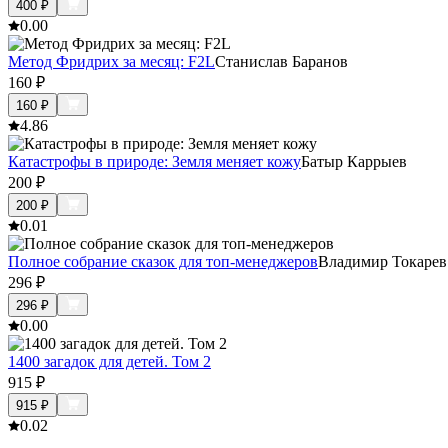
400
₽
0.0
0
Метод Фридрих за месяц: F2L
Станислав Баранов
160
₽
160
₽
4.8
6
Катастрофы в природе: Земля меняет кожу
Батыр Каррыев
200
₽
200
₽
0.0
1
Полное собрание сказок для топ-менеджеров
Владимир Токарев
296
₽
296
₽
0.0
0
1400 загадок для детей. Том 2
915
₽
915
₽
0.0
2