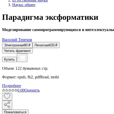
Естественные науки
Наука: общее
Парадигма эксформатики
Моделирование самопрограммирующихся и интеллектуаль
Василий Терехов
Электронная
80
₽
Печатная
633
₽
Читать фрагмент
Купить
Объем:
122
бумажных стр.
Формат:
epub, fb2, pdfRead, mobi
Подробнее
0.0
0
Оценить
Пожаловаться