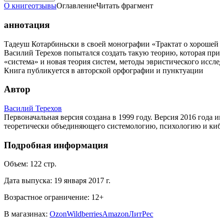
О книге
отзывы
Оглавление
Читать фрагмент
аннотация
Тадеуш Котарбиньски в своей монографии «Трактат о хорошей
Василий Терехов попытался создать такую теорию, которая пр
«система» и новая теория систем, методы эвристического исс
Книга публикуется в авторской орфографии и пунктуации
Автор
Василий Терехов
Первоначальная версия создана в 1999 году. Версия 2016 года 
теоретически объединяющего системологию, психологию и киб
Подробная информация
Объем:
122
стр.
Дата выпуска:
19 января 2017 г.
Возрастное ограничение:
12
+
В магазинах:
Ozon
Wildberries
Amazon
ЛитРес