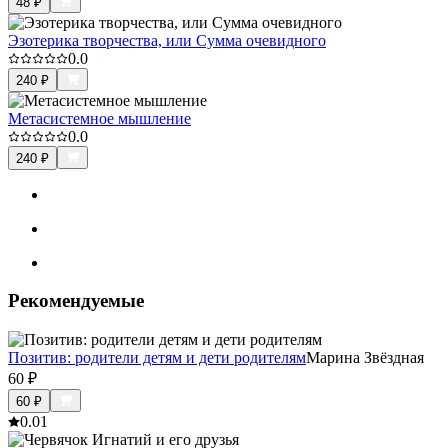
48
₽
Эзотерика творчества, или Сумма очевидного
0.0
240
₽
Метасистемное мышление
0.0
240
₽
Рекомендуемые
Позитив: родители детям и дети родителям
Марина Звёздная
60
₽
60
₽
0.0
1