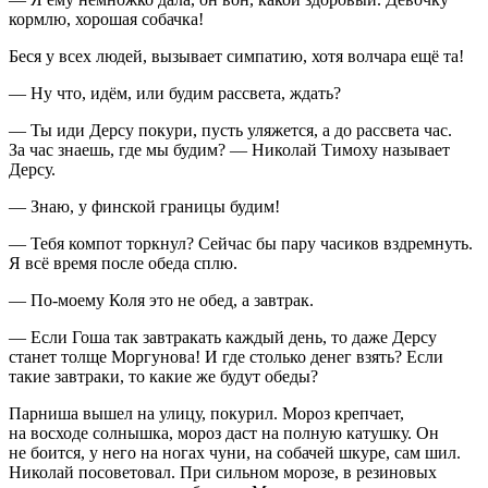
кормлю, хорошая собачка!
Беся у всех людей, вызывает симпатию, хотя волчара ещё та!
— Ну что, идём, или будим рассвета, ждать?
— Ты иди Дерсу покури, пусть уляжется, а до рассвета час.
За час знаешь, где мы будим? — Николай Тимоху называет
Дерсу.
— Знаю, у финской границы будим!
— Тебя компот торкнул? Сейчас бы пару часиков вздремнуть.
Я всё время после обеда сплю.
— По-моему Коля это не обед, а завтрак.
— Если Гоша так завтракать каждый день, то даже Дерсу
станет толще Моргунова! И где столько денег взять? Если
такие завтраки, то какие же будут обеды?
Парниша вышел на улицу, по
курил
. Мороз крепчает,
на восходе солнышка, мороз даст на полную катушку. Он
не боится, у него на ногах чуни, на собачей шкуре, сам шил.
Николай посоветовал. При сильном морозе, в резиновых