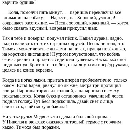
харчить будишь?
— Коля, помолчи пять минут, — парниша переключил всё
внимание на собаку. — На, кутя, на. Хороший, умница! —
сокращает расстояние. — Песик хороший, красивый, — хотел,
было сказать вкусный, вовремя прикусил язык.
Так я тебе и поверил, подумал пёсик. Нашёл дурака, ладно,
надо сваливать от этих странных друзей. Песик не знал, что
Тимоха может летать с лыжами на ногах, правда низёхонько,
на короткие дистанции! Нутром почувствовал, что кобель
сейчас рванёт и придётся сидеть на тушенки. Насколько смог
подпрыгнул. Бросил тело в бок, с вытянутыми вперёд руками,
целясь на конец
верёвк
и.
Когда на ногах лыжи, прыгать вперёд проблематично, только
боком. Есть! Баран, рванул по лыжне, метра три протащил
ловца. Парниша тормозил головой, а напарники со смеху
покатываются. Когда буксир остановился, удачливый ловец
поднял голову. Тут Беся подскочила, давай снег с лица
слизывать, ещё смеху добавила!
На устье ручья Медвежьего сделали большой привал.
У Николая в рюкзаке оказался литровый термос с горячим
какао. Тимоха был поражён.