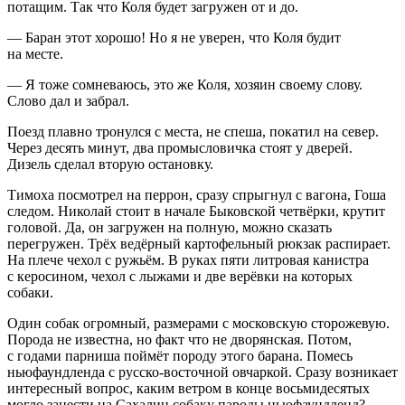
потащим. Так что Коля будет загружен от и до.
— Баран этот хорошо! Но я не уверен, что Коля будит
на месте.
— Я тоже сомневаюсь, это же Коля, хозяин своему слову.
Слово дал и забрал.
Поезд плавно тронулся с места, не спеша, покатил на север.
Через десять минут, два промысловичка стоят у дверей.
Дизель сделал вторую остановку.
Тимоха посмотрел на перрон, сразу спрыгнул с вагона, Гоша
следом. Николай стоит в начале Быковской четвёрки, крутит
головой. Да, он загружен на полную, можно сказать
перегружен. Трёх ведёрный картофельный рюкзак распирает.
На плече чехол с ружьём. В руках пяти литровая канистра
с керосином, чехол с лыжами и две
верёвк
и на которых
собаки.
Один собак огромный, размерами с московскую сторожевую.
Порода не известна, но факт что не дворянская. Потом,
с годами парниша поймёт породу этого барана. Помесь
ньюфаундленда с русско-восточной овчаркой. Сразу возникает
интересный вопрос, каким ветром в конце восьмидесятых
могло занести на Сахалин собаку пароды ньюфаундленд?