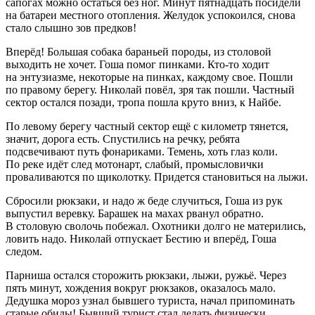
сапогах можно остаться без ног. Минут пятнадцать посидели
на батареи местного отопления. Желудок успокоился, снова
стало слышно зов предков!
Вперёд! Большая собака бараньей породы, из столовой
выходить не хочет. Гоша помог пинками. Кто-то ходит
на энтузиазме, некоторые на пинках, каждому свое. Пошли
по правому берегу. Николай повёл, зря так пошли. Частный
сектор остался позади, тропа пошла круто вниз, к Найбе.
По левому берегу частный сектор ещё с километр тянется,
значит, дорога есть. Спустились на речку, ребята
подсвечивают путь фонариками. Темень, хоть глаз коли.
По реке идёт след мотонарт, слабый, промысловички
проваливаются по щиколотку. Придется становиться на лыжи.
Сбросили рюкзаки, и надо ж беде случиться, Гоша из рук
выпустил
веревк
у. Барашек на махах рванул обратно.
В столовую сволочь побежал. Охотники долго не матерились,
ловить надо. Николай отпускает Бестию и вперёд, Гоша
следом.
Парниша остался сторожить рюкзаки, лыжи, ружьё. Через
пять минут, хождения вокруг рюкзаков, оказалось мало.
Дедушка мороз узнал бывшего туриста, начал припоминать
старые обиды! Бывший турист стал делать физически