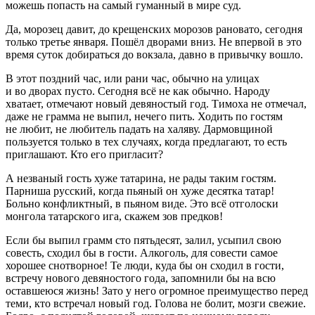
можешь попасть на самый гуманный в мире суд.
Да, морозец давит, до крещенских морозов рановато, сегодня
только третье января. Пошёл дворами вниз. Не впервой в это
время суток добираться до вокзала, давно в привычку вошло.
В этот поздний час, или рани час, обычно на улицах
и во дворах пусто. Сегодня всё не как обычно. Народу
хватает, отмечают новый девяностый год. Тимоха не отмечал,
даже не грамма не выпил, нечего пить. Ходить по гостям
не любит, не любитель падать на халяву. Дармовщиной
пользуется только в тех случаях, когда предлагают, то есть
приглашают. Кто его пригласит?
А незваный гость хуже татарина, не рады таким гостям.
Парниша русский, когда пьяный он хуже десятка татар!
Больно конфликтный, в пьяном виде. Это всё отголоски
монгола татарского ига, скажем зов предков!
Если бы выпил грамм сто пятьдесят, залил, усыпил свою
совесть, сходил бы в гости.
Алкогол
ь, для совести самое
хорошее снотворное! Те люди, куда бы он сходил в гости,
встречу нового девяностого года, запомнили бы на всю
оставшеюся жизнь! Зато у него огромное преимущество перед
теми, кто встречал новый год. Голова не болит, мозги свежие.