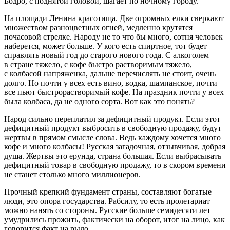
Бодро, с поднятой головой, шагает по ночному городу.
На площади Ленина красотища. Две огромных елки сверкают
множеством разноцветных огней, медленно крутятся
почасовой стрелке. Народу не то что бы много, сотня человек
наберется, может больше. У кого есть
спирт
ное, тот будет
справлять новый год до старого нового года. С алкоголем
в стране тяжело, с кофе быстро растворимым тяжело,
с колбасой напряженка, дальше перечислять не стоит, очень
долго. Но почти у всех есть вино, водка,
шампанск
ое, почти
все пьют быстрорастворимый кофе. На праздник почти у всех
была колбаса, да не одного сорта. Вот как это понять?
Народ сильно переплатил за дефицитный продукт. Если этот
дефицитный продукт выбросить в свободную продажу, будут
жертвы в прямом смысле слова. Ведь каждому хочется много
кофе и много колбасы! Русская загадочная, отзывчивая, добрая
душа. Жертвы это ерунда, страна большая. Если выбрасывать
дефицитный товар в свободную продажу, то в скором времени
не станет столько много миллионеров.
Прочный крепкий фундамент страны, составляют богатые
люди, это опора государства. Рабсилу, то есть пролетариат
можно нанять со стороны. Русские больше семидесяти лет
умудрились прожить, фактически на оборот, итог на лицо, как
говорится факт на рыло.