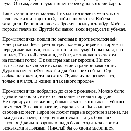
руке. Он сам, левой рукой тянет
верёвк
у, на которой баран.
Гоша сзади пинает кобеля. Николай начинает смеяться, он
человек жизни радостный, любит посмеяться. Кобеля
затащили, Гоши пришлось забросить псину в тамбур. Кобель,
породы телячьих. Другой бы давно, всех перекусал и убежал.
Промысловички пошли по вагонам в противоположный
конец поезда. Беся, рвёт вперёд, кобель упирается, тормозит
передними лапами, скользит по линолеуму! Гоша сзади, его
пинает, Николой следом идёт Он уже заливается смехом
на полный голос. С канистры капает керосин. Ни кто
из пассажиров слова не сказал этой странной кампании.
Дураков нет, у ребят ружьё и две больших собаки. Одна
собака не хочет идти на охоту! Лучше их не цеплять, год
только начался. В жизни и так много проблем.
Промысловички добрались до своих рюкзаков. Можно было
сделать на оборот, не нарушая общественный порядок.
Не нервируя пассажиров, большая часть которых с глубокого
похмелья. В первом вагоне, куда залезли, было много
свободных мест. Народ не любит первые короткие вагоны, где
находятся дизеля, предпочитают ехать в двух больших
вагонах. Двоим товарищам, надо было сходить за своими
рюкзаками и лыжами. Николай бы со своим зверинцем