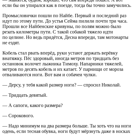
если бы он упирался как в поезде, тогда бы точно замучились.
Промысловички пошли по Найбе. Первый и последний раз
идут по этому пути. До устья Сейма пилили почти три часа.
Прошли все Найбенские кривуны, по полям можно было
резать километры пути. С такой собакой тяжело идти
по целине. Но ведь придётся, Десна впереди, там мотонарты
не ездят.
Кобель стал рвать вперёд, руки устают держать
верёвк
у
внатяжку. Пёс здоровый, иногда метров по тридцать без
остановок волочет лыжника Тимоху. Напарники тяжелей,
метров по десять кобель и их катает. У парнищи от мороза
отваливаются ноги. Вот вам и собачеи чулки.
— Дерсу, у тебя какой размер ноги? — спросил Николай.
— Тридцать девятый.
— А сапоги, какого размера?
— Сорокового.
— Надо минимум на два размера больше. Ты хоть что на ноги
одень, если тесная обувка, ноги будут мёрзнуть даже в носках