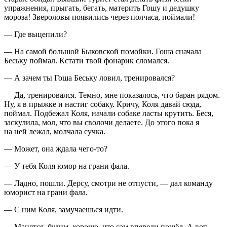
упражнения, прыгать, бегать, материть Гошу и дедушку
мороза! Звероловы появились через полчаса, поймали!
— Где выцепили?
— На самой большой Быковской помойки. Гоша сначала
Беську поймал. Кстати твой фонарик сломался.
— А зачем ты Гоша Беську ловил, тренировался?
— Да, тренировался. Темно, мне показалось, что баран рядом.
Ну, я в прыжке и настиг собаку. Кричу, Коля давай сюда,
поймал. Подбежал Коля, начали собаке ласты крутить. Беся,
заскулила, мол, что вы сволочи делаете. До этого пока я
на ней лежал, молчала
сучк
а.
— Может, она ждала чего-то?
— У тебя Коля юмор на грани фала.
— Ладно, пошли. Дерсу, смотри не отпусти, — дал команду
юморист на грани фала.
— С ним Коля, замучаешься идти.
— Манятся, будим, хорошо, что сам впереди пошёл. А вот