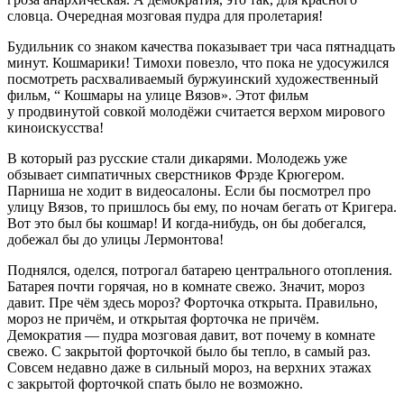
словца. Очередная мозговая пудра для пролетария!
Будильник со знаком качества показывает три часа пятнадцать
минут. Кошмарики! Тимохи повезло, что пока не удосужился
посмотреть расхваливаемый буржуинский художественный
фильм, “ Кошмары на улице Вязов». Этот фильм
у продвинутой совкой молодёжи считается верхом мирового
киноискусства!
В который раз русские стали дикарями. Молодежь уже
обзывает симпатичных сверстников Фрэде Крюгером.
Парниша не ходит в видеосалоны. Если бы посмотрел про
улицу Вязов, то пришлось бы ему, по ночам бегать от Кригера.
Вот это был бы кошмар! И когда-нибудь, он бы добегался,
добежал бы до улицы Лермонтова!
Поднялся, оделся, потрогал батарею центрального отопления.
Батарея почти горячая, но в комнате свежо. Значит, мороз
давит. Пре чём здесь мороз? Форточка открыта. Правильно,
мороз не причём, и открытая форточка не причём.
Демократия — пудра мозговая давит, вот почему в комнате
свежо. С закрытой форточкой было бы тепло, в самый раз.
Совсем недавно даже в сильный мороз, на верхних этажах
с закрытой форточкой спать было не возможно.