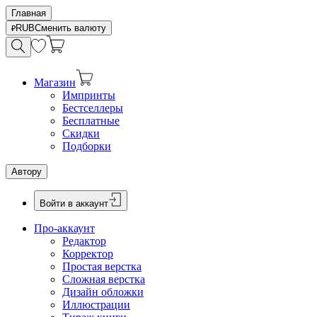
Главная
RUB
Сменить валюту
Магазин
Импринты
Бестселлеры
Бесплатные
Скидки
Подборки
Автору
Войти в аккаунт
Про-аккаунт
Редактор
Корректор
Простая верстка
Сложная верстка
Дизайн обложки
Иллюстрации