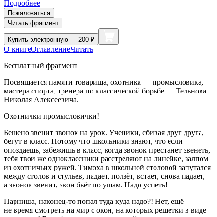
Подробнее
Пожаловаться
Читать фрагмент
Купить
электронную — 200 ₽
О книге
Оглавление
Читать
Бесплатный фрагмент
Посвящается памяти товарища, охотника — промысловика,
мастера спорта, тренера по классической борьбе — Тельнова
Николая Алексеевича.
Охотнички промысловички!
Бешено звенит звонок на урок. Ученики, сбивая друг друга,
бегут в класс. Потому что
школьни
ки знают, что если
опоздаешь, забежишь в класс, когда звонок престанет звенеть,
тебя твои же одноклассники расстреляют на линейке, залпом
из охотничьих ружей. Тимоха в школьной столовой запутался
между столов и стульев, падает, ползёт, встает, снова падает,
а звонок звенит, звон бьёт по ушам. Надо успеть!
Парниша, наконец-то попал туда куда надо?! Нет, ещё
не время смотреть на мир с окон, на которых решетки в виде