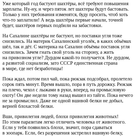
Уже который год бастуют шахтёры, всё требуют повышения
зарплаты. Ну-ну, и через пяток лет шахтеры будут бастовать.
Только у них требования изменятся, буду просить, чтоб хоть
что-то заплатили! А ведь шахтёры первые начали, точней
будет, шахтёров первых подбили на забастовки.
На Сахалине шахтёры не бастуют, но поставки угля тоже
снизились. На материк Сахалинский уголёк, в каких объёмах
шёл, так и дёт. С материка на Сахалин объёмы поставок угля
снизились. Зачем гнать свой уголь на сторону, а жить
на привозном угле? Дурдом какой-то получается. Не дурдом,
а развитой социализм, зато СССР единственная страна
в мире, где нет безработицы!
Пока ждал, потом пил чай, пока рюкзак подсобрал, пролетело
сорок пять минут. Время вышло, пора в путь дорожку. Рюкзак
на плечо, чехол с лыжами в руки, вперед, на промысловую
охоту! Он две недели тому назад вышел из тайги. Пока нечего
не за промыслил. Даже не одной вшивой белки не добыл,
верней блохастой белки.
Вши, привилегия людей, блохи привилегия животных!
По этим паразитам легко отличить человека от животного.
Если у тебя появились блохи, значит, пора сдаваться
в зоопарк. Если, без разрешения застрелил вшивую белку,