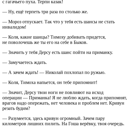
с гагачьего пуха. Терпи казак!
— Ну, ещё терпеть три раза по столько же.
— Мороз отпускает. Так что у тебя есть шансы не стать
инвалидом!
— Коля, какие шанцы? Тимоху добивать придется,
не поволочешь же ты его на себе в Быков.
— Значить у тебя Дерсу есть шанс пойти на приманку.
— Замучаетесь ждать.
— А зачем ждать! — Николай похлопал по ружью.
— Коля, Тимоха напьется, он тебе припомнит!
— Значит, Дерсу твои ноги не повлияют на исход
операции — Приманка! Я не люблю ждать, когда припомнят,
врагов надо опережать, нет человека и проблем нет. Кривун
резать будим?
— Разумеется, здесь кривун огромный. Зачем пару
километров лишних пилить. На Гоша
верёвк
у, твоя очередь.