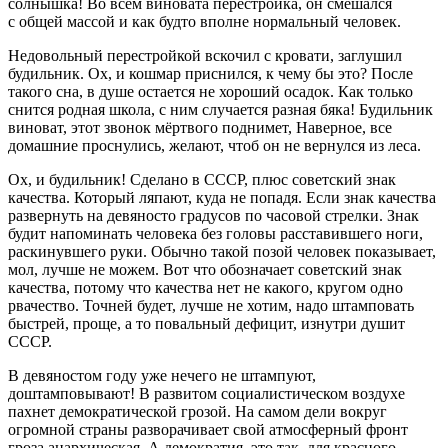
солнышка! Во всём виновата перестройка, он смешался
с общей массой и как будто вполне нормальный человек.
Недовольный перестройкой вскочил с кровати, заглушил
будильник. Ох, и кошмар приснился, к чему бы это? После
такого сна, в душе остается не хороший осадок. Как только
снится родная школа, с ним случается разная бяка! Будильник
виноват, этот звонок мёртвого поднимет, Наверное, все
домашние проснулись, желают, чтоб он не вернулся из леса.
Ох, и будильник! Сделано в СССР, плюс советский знак
качества. Который ляпают, куда не попадя. Если знак качества
развернуть на девяносто градусов по часовой стрелки. Знак
будит напоминать человека без головы расставившего ноги,
раскинувшего руки. Обычно такой позой человек показывает,
мол, лучше не можем. Вот что обозначает советский знак
качества, потому что качества нет не какого, кругом одно
рвачество. Точней будет, лучше не хотим, надо штамповать
быстрей, проще, а то повальный дефицит, изнутри душит
СССР.
В девяностом году уже нечего не штампуют,
доштамповывают! В развитом социалистическом воздухе
пахнет демократической грозой. На самом дели вокруг
огромной страны разворачивает свой атмосферный фронт
гроза анархическая. А демократия, это так, для красного