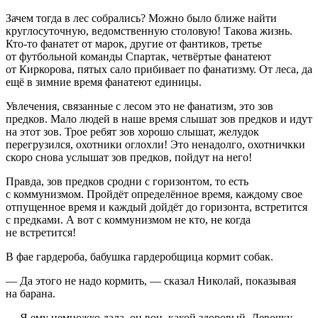
Зачем тогда в лес собрались? Можно было ближе найти
круглосуточную, ведомственную столовую! Такова жизнь.
Кто-то фанатет от марок, другие от фантиков, третье
от футбольной команды Спартак, четвёртые фанатеют
от Киркорова, пятых сало прибивает по фанатизму. От леса, да
ещё в зимние время фанатеют единицы.
Увлечения, связанные с лесом это не фанатизм, это зов
предков. Мало людей в наше время слышат зов предков и идут
на этот зов. Трое ребят зов хорошо слышат, желудок
перегрузился, охотники оглохли! Это ненадолго, охотничкки
скоро снова услышат зов предков, пойдут на него!
Правда, зов предков сродни с горизонтом, то есть
с коммунизмом. Пройдёт определённое время, каждому свое
отпущенное время и каждый дойдёт до горизонта, встретится
с предками. А вот с коммунизмом не кто, не когда
не встретится!
В фае гардероба, бабушка гардеробщица кормит собак.
— Да этого не надо кормить, — сказал Николай, показывая
на барана.
— Я ему немножко дала, он вон, какой здоровый. Девочку