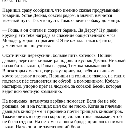
сказал Гоша.
Парниша сразу сообразил, что именно сказал продуманный
товарищ. Устье Десны, совсем рядом, а значит, начнётся
тяжёлый путь. Так что пусть Тимоха ведёт собаку до конца.
— Гоша, а он считай и сожрёт барана. Да Дерсу? Ну, давай
кружку, это тебе награда за спасение общественного мяса.
Молодец, хорошо прыгаешь! Я не ожидал такого финта,
у меня так не получится.
Охотничкки перекусили, больше пить хотелось. Пошли
дальше, через два километра подошли кустью Десны. Николай
начал бить лыжню, Гоша следом, Тимоха замыкающий.
В некоторых местах, где режут кривуны, ребята слишком
круто залезают в горку. Парниши на голицах тяжело, на таких
подъемах пёс становится не обузой, а помощником. Кобель
настырно, упорно прёт за людьми, за собакой Бесей, которая
ведёт всю честную компанию.
На подъемах, натянутая
верёвк
а помогает. Если бы не вёс
рюкзака, он и на голицах шёл бы не плохо. Когда за плечами
двадцать килограмм и пройдено почти тридцать километров.
Тяжело лезть в гору на скорости, сильно топая лыжами, чтоб
не было отдачи. На не замерзающем броде, пришлось снимать
лыжи. На то он и не замерзающий брод.