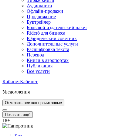
Тираж книги
Аудиокнига
Офлайн-продажи
Продвижение
Буктрейлер
Большой издательский пакет
Rideró для бизнеса
Юридический советник
Дополнительные услуги
Расшифровка текста
Перевод
Книги в аэропортах
Публикация
Все услуги
Кабинет
Кабинет
Уведомления
Отметить все как прочитанные
Показать ещё
18
+