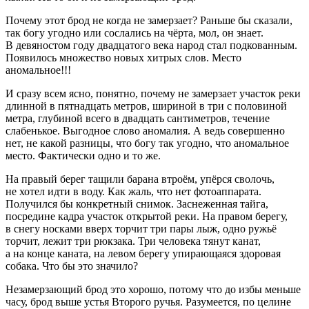
Почему этот брод не когда не замерзает? Раньше бы сказали,
так богу угодно или сослались на чёрта, мол, он знает.
В девяностом году двадцатого века народ стал подкованным.
Появилось множество новых хитрых слов. Место
аномальное!!!
И сразу всем ясно, понятно, почему не замерзает участок реки
длинной в пятнадцать метров, шириной в три с половиной
метра, глубиной всего в двадцать сантиметров, течение
слабенькое. Выгодное слово аномалия. А ведь совершенно
нет, не какой разницы, что богу так угодно, что аномальное
место. Фактически одно и то же.
На правый берег тащили барана втроём, упёрся сволочь,
не хотел идти в воду. Как жаль, что нет фотоаппарата.
Получился бы конкретный снимок. Заснеженная тайга,
посредине кадра участок открытой реки. На правом берегу,
в снегу носками вверх торчит три пары лыж, одно ружьё
торчит, лежит три рюкзака. Три человека тянут канат,
а на конце каната, на левом берегу упирающаяся здоровая
собака. Что бы это значило?
Незамерзающий брод это хорошо, потому что до избы меньше
часу, брод выше устья Второго ручья. Разумеется, по целине