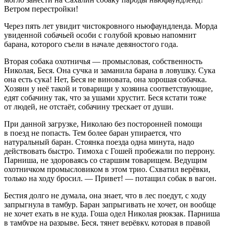
Ветром перестройки!
Через пять лет увидит чистокровного ньюфаундленда. Морда
увиденной собачьей особи с голубой кровью напомнит
барана, которого съели в начале девяностого года.
Вторая собака охотничья — промысловая, собственность
Николая, Беся. Она сучка и заманила барана в ловушку.
Сука
она есть
сука
! Нет, Беся не виновата, она хорошая собачка.
Хозяин у неё такой и товарищи у хозяина соответствующие,
едят собачину так, что за ушами хрустит. Беся кстати тоже
от людей, не отстаёт, собачину трескает от души.
При данной загрузке, Николаю без посторонней помощи
в поезд не попасть. Тем более баран упирается, что
натуральный баран. Стоянка поезда одна минута, надо
действовать быстро. Тимоха с Гошей пробежали по перрону.
Парниша, не здороваясь со старшим товарищем. Ведущим
охотничком промысловиком в этом трио. Схватил
верёвк
и,
только на ходу бросил. — Привет! — потащил собак в вагон.
Бестия долго не думала, она знает, что в лес поедут, с ходу
запрыгнула в тамбур. Баран запрыгивать не хочет, он вообще
не хочет ехать в не куда. Гоша одел Николая рюкзак. Парниша
в тамбуре на разрыве. Беся, тянет
верёвк
у, которая в правой