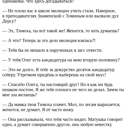
одинаковы. Что здесь догадываться?
— Не плохо вас в школе милиции учить стали. Наверное,
в преподавателях Знаменский с Томиным или вызвали дух
Дерсу?
— Эх, Тимоха, ты всё такой же! Женится, то хоть думаешь?
— А что? Теперь за это дело милиция взялась?!
— Тебя бы не мешало в наручниках в загс отвести.
— У тебя Олег есть кандидатура на мою вторую половину?
— Это не долго. Я тебе за дежурство десяток кандидатур
соберу. Утречком придёшь и выберешь на свой вкус!
— Спасибо Олега, ты настоящий друг! Но я как ни будь
пешком постою. Я же тебе плохого не чего не делал. Зачем ты
мне зла желаешь?
— Да мамка твоя Тимоха плачет. Мол, по лесам шарахается,
женится, не думает. Я её часто вижу.
— Она рассказывала, что тебя часто видит. Матушка говорит
одно, а думает совершенно другое, она любую невестку