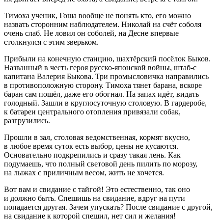
Тимоха ученик, Гоша вообще не понять кто, его можно
назвать сторонним наблюдателем. Николай на счёт соболя
очень слаб. Не ловил он соболей, на Десне впервые
столкнулся с этим зверьком.
Прибыли на конечную станцию, шахтёрский посёлок Быков.
Названный в честь героя русско-японской войны, штаб-с
капитана Валерия Быкова. Три промысловичка направились
в противоположную сторону. Тимоха тянет барана, вскоре
баран сам пошёл, даже его обогнал. На запах идёт, видать
голодный. Зашли в круглосуточную столовую. В гардеробе,
к батареи центрального отопления привязали собак,
разгрузились.
Прошли в зал, столовая ведомственная, кормят вкусно,
в любое время суток есть выбор, цены не кусаются.
Основательно подкрепились и сразу такая лень. Как
подумаешь, что полный световой день пилить по морозу,
на лыжах с приличным весом, жить не хочется.
Вот вам и свидание с тайгой! Это естественно, так оно
и должно быть. Спешишь на свидание, вдруг на пути
попадается другая. Зачем упускать? После свидание с другой,
на свидание к которой спешил, нет сил и желания!