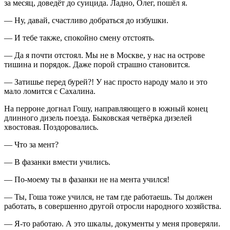
за месяц, доведёт до
суиц
ида. Ладно, Олег, пошёл я.
— Ну, давай, счастливо добраться до избушки.
— И тебе также, спокойно смену отстоять.
— Да я почти отстоял. Мы не в Москве, у нас на острове
тишина и порядок. Даже порой страшно становится.
— Затишье перед бурей?! У нас просто народу мало и это
мало ломится с Сахалина.
На перроне догнал Гошу, направляющего в южный конец
длинного дизель поезда. Быковская четвёрка дизелей
хвостовая. Поздоровались.
— Что за мент?
— В фазанки вмести учились.
— По-моему ты в фазанки не на мента учился!
— Ты, Гоша тоже учился, не там где работаешь. Ты должен
работать, в совершенно другой отросли народного хозяйства.
— Я-то работаю. А это шкалы, документы у меня проверяли.