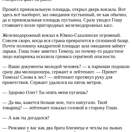
Прошёл привокзальную площадь, открыл дверь вокзала. Вот
здесь всё наоборот, зал ожидания пустынный, не как обычно,
да и привокзальная площадь пустынна. Сразу увидел Гошу
стоявшего возле пригородных железнодорожных касс.
Железнодорожный вокзал в Южно-Сахалинске огромный.
Совсем скоро, когда вся страна превратится в сплошной базар.
Почти половину квадратной площади зала ожидания займут
ларьки. Гоша тоже заметил Тимоху, но почему-то радостное
лицо напарника исказила гримаса серьёзной опасности.
— Ваши документы молодой человек? — к парниши подошли
сразу два милиционера, сержант и лейтенант. — Привет
Тимоха! Снова в лес? — лейтенант протянул руку для
приветствия. Сержант удалился на пяток метров.
— Здорово Олег! Ты опять меня пугаешь?
— Да мы, кажется больше вон, того напугали. Твой
товарищ? — лейтенант показал головой в сторону Гоши.
— А как ты догадался?
— Рюкзаки у вас как два брата близнеца и чехлы на лыжах