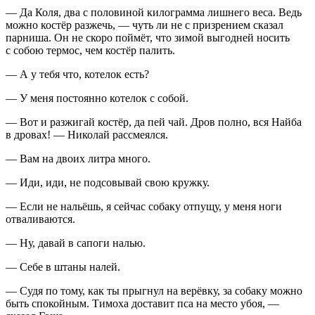
— Да Коля, два с половиной килограмма лишнего веса. Ведь
можно костёр разжечь, — чуть ли не с призрением сказал
парниша. Он не скоро поймёт, что зимой выгодней носить
с собою термос, чем костёр палить.
— А у тебя что, котелок есть?
— У меня постоянно котелок с собой.
— Вот и
разжиг
ай костёр, да пей чай. Дров полно, вся Найба
в дровах! — Николай рассмеялся.
— Вам на двоих литра много.
— Иди, иди, не подсовывай свою кружку.
— Если не нальёшь, я сейчас собаку отпущу, у меня ноги
отваливаются.
— Ну, давай в сапоги налью.
— Себе в штаны налей.
— Судя по тому, как ты прыгнул на
верёвк
у, за собаку можно
быть спокойным. Тимоха доставит пса на место убоя, —