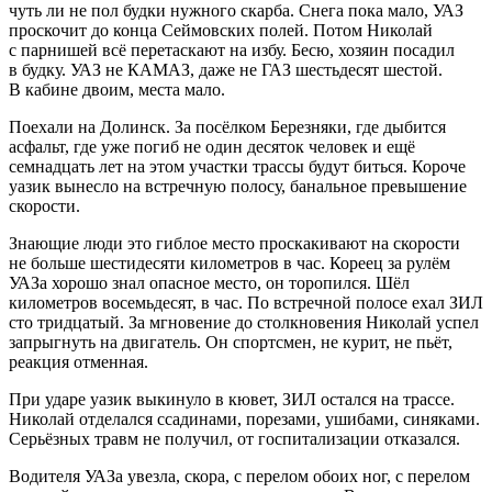
чуть ли не пол будки нужного скарба. Снега пока мало, УАЗ
проскочит до конца Сеймовских полей. Потом Николай
с парнишей всё перетаскают на избу. Бесю, хозяин посадил
в будку. УАЗ не КАМАЗ, даже не ГАЗ шестьдесят шестой.
В кабине двоим, места мало.
Поехали на Долинск. За посёлком Березняки, где дыбится
асфальт, где уже погиб не один десяток человек и ещё
семнадцать лет на этом участки трассы будут биться. Короче
уазик вынесло на встречную полосу, банальное превышение
скорости.
Знающие люди это гиблое место проскакивают на скорости
не больше шестидесяти километров в час. Кореец за рулём
УАЗа хорошо знал опасное место, он торопился. Шёл
километров восемьдесят, в час. По встречной полосе ехал ЗИЛ
сто тридцатый. За мгновение до столкновения Николай успел
запрыгнуть на двигатель. Он спортсмен, не
курит
, не пьёт,
реакция отменная.
При ударе уазик выкинуло в кювет, ЗИЛ остался на трассе.
Николай отделался ссадинами, порезами, ушибами, синяками.
Серьёзных травм не получил, от госпитализации отказался.
Водителя УАЗа увезла, скора, с перелом обоих ног, с перелом