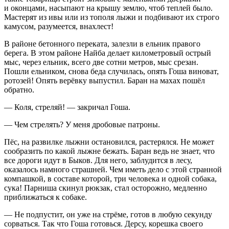
и оконцами, насыпают на крышу землю, чтоб теплей было.
Мастерят из ивы или из тополя лыжи и подбивают их строго
камусом, разумеется, внахлест!
В районе бетонного переката, залезли в ельник правого
берега. В этом районе Найба делает километровый острый
мыс, через ельник, всего две сотни метров, мыс срезан.
Пошли ельником, снова беда случилась, опять Гоша виноват,
ротозей! Опять
верёвк
у выпустил. Баран на махах пошёл
обратно.
— Коля, стреляй! — закричал Гоша.
— Чем стрелять? У меня дробовые патроны.
Пёс, на развилке лыжни остановился, растерялся. Не может
сообразить по какой лыжне бежать. Баран ведь не знает, что
все дороги идут в Быков. Для него, заблудится в лесу,
оказалось намного страшней. Чем иметь дело с этой странной
компашкой, в составе которой, три человека и одной собака,
сука
! Парниша скинул рюкзак, стал осторожно, медленно
приближаться к собаке.
— Не подпустит, он уже на стрёме, готов в любую секунду
сорваться. Так что Гоша готовься. Дерсу, корешка своего