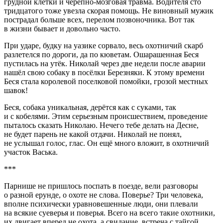
грудной клетки и черепно-мозговая травма. Водителя сто
тридцатого тоже увезла скорая помощь. Не виновный мужик
пострадал больше всех, перелом позвоночника. Вот так
в жизни бывает и довольно часто.
При ударе, будку на уазике сорвало, весь охотничий скарб
разлетелся по дороги, да по кюветам. Ошарашенная Беся
пустилась на утёк. Николай через две недели после аварии
нашёл свою собаку в посёлки Березняки. К этому времени
Беся стала королевой поселковой помойки, грозой местных
шавок!
Беся, собака уникальная, дерётся как с
сука
ми, так
и с кобелями. Этим серьезным происшествием, проведение
пыталось сказать Николаю. Нечего тебе делать на Десне,
не будет парень не какой отдачи. Николай не понял,
не услышал голос, глас. Он ещё много вложит, в охотничий
участок Васька.
***
Парнише не пришлось поспать в поезде, вели разговоры
о разной ерунде, о охоте не слова. Поверье? Три человека,
вполне психически уравновешенные люди, они плевали
на всякие суеверья и поверья. Всего на всего такие охотники,
их двигает вперед не охота, а свидание, встреча с тайгой.