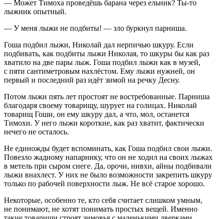
— Может Тимоха проведёшь барана через ельник? Ты-то
лыжник опытный.
— У меня лыжи не подбиты! — зло буркнул парниша.
Гоша подбил лыжи, Николай дал нерпичью шкуру. Если
подбивать, как подбиты лыжи Николая, то шкуры бы как раз
хватило на две пары лыж. Гоша подбил лыжи как в музей,
с пяти сантиметровым нахлёстом. Ему лыжи нужней, он
первый и последний раз идёт зимой на речку Десну.
Потом лыжи пять лет простоят не востребованные. Парниша
благодаря своему товарищу, шурует на голицах. Николай
товарищ Гоши, он ему шкуру дал, а что, мол, останется
Тимохи. У него лыжи короткие, как раз хватит, фактически
нечего не осталось.
Не единожды будет вспоминать, как Гоша подбил свои лыжи.
Повезло жадному напарнику, что он не ходил на своих лыжах
в метель при сыром снеге. Да, орочи, нивхи, айны подбивали
лыжи внахлест. У них не было возможности закрепить шкуру
только по рабочей поверхности лыж. Не всё старое хорошо.
Некоторые, особенно те, кто себя считает слишком умным,
не понимают, не хотят понимать простых вещей. Именно
такие товарищи строят зимовья с маленькими дверками