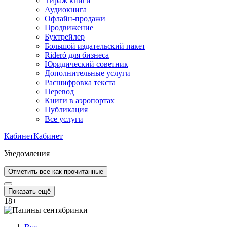
Тираж книги
Аудиокнига
Офлайн-продажи
Продвижение
Буктрейлер
Большой издательский пакет
Rideró для бизнеса
Юридический советник
Дополнительные услуги
Расшифровка текста
Перевод
Книги в аэропортах
Публикация
Все услуги
Кабинет
Кабинет
Уведомления
Отметить все как прочитанные
Показать ещё
18
+