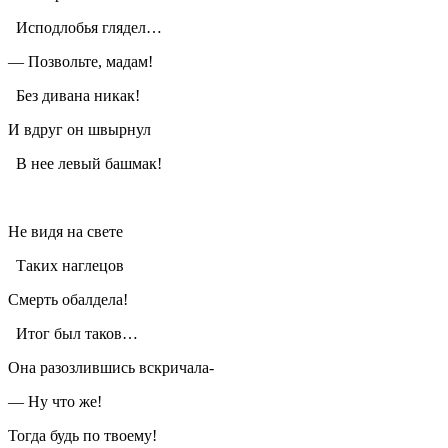
Исподлобья глядел…
— Позвольте, мадам!
Без дивана никак!
И вдруг он швырнул
В нее левый башмак!
Не видя на свете
Таких наглецов
Смерть обалдела!
Итог был таков…
Она разозлившись вскричала-
— Ну что же!
Тогда будь по твоему!