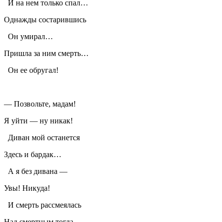
И на нем только спал…
Однажды состарившись
Он умирал…
Пришла за ним смерть…
Он ее обругал!
— Позвольте, мадам!
Я уйти — ну никак!
Диван мой останется
Здесь и бардак…
А я без дивана —
Увы! Никуда!
И смерть рассмеялась
Над смертным тогда…