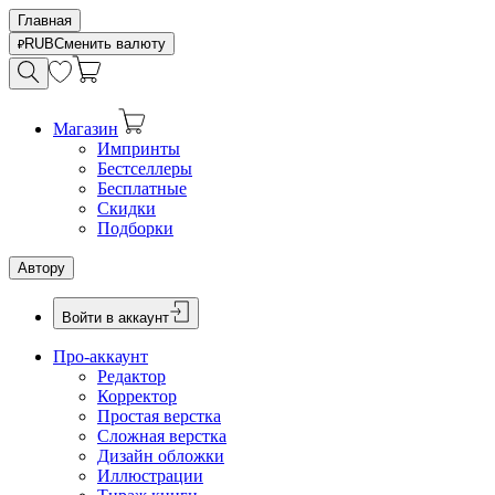
Главная
RUB
Сменить валюту
Магазин
Импринты
Бестселлеры
Бесплатные
Скидки
Подборки
Автору
Войти в аккаунт
Про-аккаунт
Редактор
Корректор
Простая верстка
Сложная верстка
Дизайн обложки
Иллюстрации