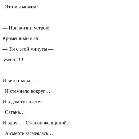
Это мы можем!
— При жизни устрою
Кромешный я ад!
— Ты с этой минуты —
Женат!!!!
И ветер завыл…
И стемнело вокруг…
И в дом тут влетел
Сатана…
И вдруг… Стал он женщиной…
А смерть засмеялась…