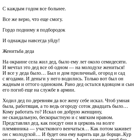
С каждым годом все больнее.
Все же верю, что еще смогу.
Гордо подниму я подбородок
И однажды навсегда уйду!
Женитьба деда
На окраине села жил дед, было ему лет около семидесяти.
И мечтал это дед все об одном — на молодухе жениться!
И все у деда было… Был и дом приличный, огород и сад
с ягодами. И деньги у него водились. Только вот был он
жадным и оттого одиноким. Рано дед остался вдовцом и сын
его погиб еще на службе в армии.
Ходил дед по деревням да все жену себе искал. Чтоб умная
была, работящая, а то ведь огороду соток двадцать было…
Кому работать то? Искал он добрую женщину,
не скандальную, бескорыстную и с мягким нравом.
Представлял дед, как поедут они в церковь на волге
племянника — участкового венчаться… Как потом заживет
он с молодухой… И будет она ему варить щи да борщи..Кур
водить, да самогон не будет пить. А еще главное, чтоб без