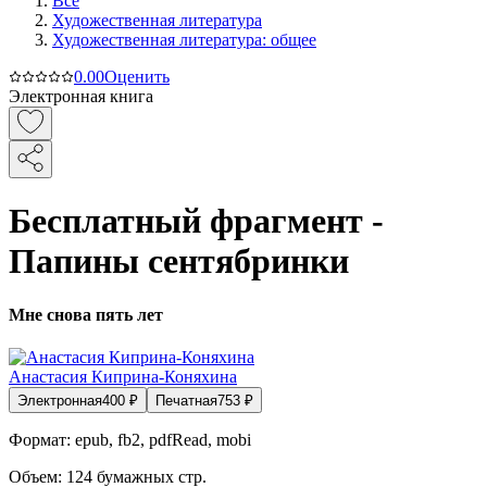
Все
Художественная литература
Художественная литература: общее
0.0
0
Оценить
Электронная книга
Бесплатный фрагмент -
Папины сентябринки
Мне снова пять лет
Анастасия Киприна-Коняхина
Электронная
400
₽
Печатная
753
₽
Формат:
epub, fb2, pdfRead, mobi
Объем:
124
бумажных стр.