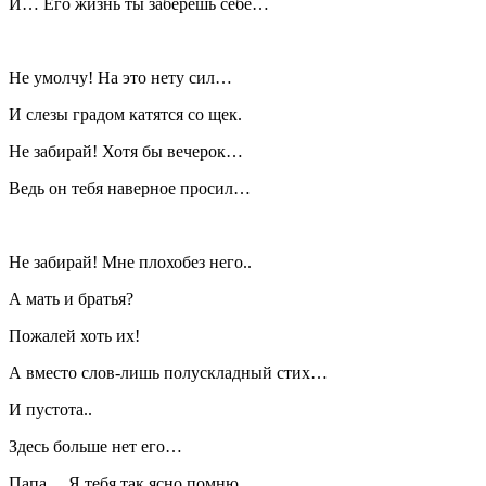
И… Его жизнь ты заберешь себе…
Не умолчу! На это нету сил…
И слезы градом катятся со щек.
Не забирай! Хотя бы вечерок…
Ведь он тебя наверное просил…
Не забирай! Мне плохобез него..
А мать и братья?
Пожалей хоть их!
А вместо слов-лишь полускладный стих…
И пустота..
Здесь больше нет его…
Папа… Я тебя так ясно помню…