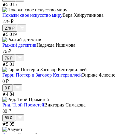
5.0
15
Покажи свое искусство миру
Вера Хайрутдинова
279
₽
279
₽
5.0
19
Рыжий детектив
Надежда Ишимова
76
₽
76
₽
5.0
1
Гарри Поттер и Заговор Кентервиллей
Энрике Флюенс
0
₽
0
₽
4.8
4
Рид. Твой Прометей
Виктория Симакова
80
₽
80
₽
5.0
5