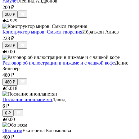
Амулет
Леонид Андронов
200
₽
200
₽
4.9
29
Конструктор миров: Смысл творения
Ибратжон Алиев
228
₽
228
₽
0.0
0
Разговор об иллюстрации в пижаме и с чашкой кофе
Денис
Зильбер
480
₽
480
₽
5.0
18
Послание инопланетян
Давид
6
₽
6
₽
0.0
0
Обо всем
Екатерина Богомолова
400
₽