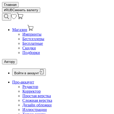
Главная
RUB
Сменить валюту
Магазин
Импринты
Бестселлеры
Бесплатные
Скидки
Подборки
Автору
Войти в аккаунт
Про-аккаунт
Редактор
Корректор
Простая верстка
Сложная верстка
Дизайн обложки
Иллюстрации