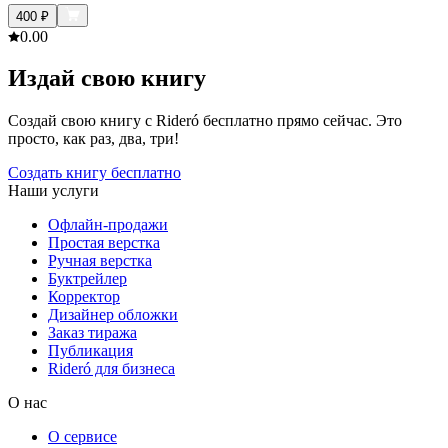
400
₽
0.0
0
Издай свою книгу
Создай свою книгу с Rideró бесплатно прямо сейчас. Это
просто, как раз, два, три!
Создать книгу бесплатно
Наши услуги
Офлайн-продажи
Простая верстка
Ручная верстка
Буктрейлер
Корректор
Дизайнер обложки
Заказ тиража
Публикация
Rideró для бизнеса
О нас
О сервисе