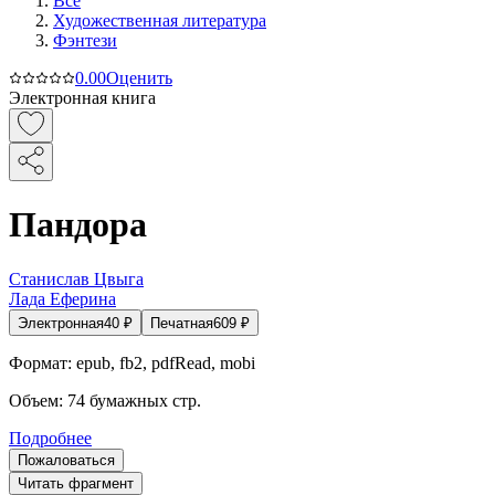
Все
Художественная литература
Фэнтези
0.0
0
Оценить
Электронная книга
Пандора
Станислав Цвыга
Лада Еферина
Электронная
40
₽
Печатная
609
₽
Формат:
epub, fb2, pdfRead, mobi
Объем:
74
бумажных стр.
Подробнее
Пожаловаться
Читать фрагмент