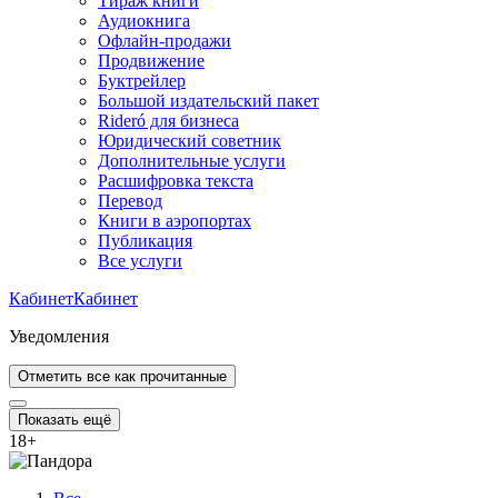
Тираж книги
Аудиокнига
Офлайн-продажи
Продвижение
Буктрейлер
Большой издательский пакет
Rideró для бизнеса
Юридический советник
Дополнительные услуги
Расшифровка текста
Перевод
Книги в аэропортах
Публикация
Все услуги
Кабинет
Кабинет
Уведомления
Отметить все как прочитанные
Показать ещё
18
+