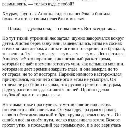
размышлять, — только куда с тобой?
Хмурая, грустная Анютка сидела на пенёчке и болтала
ножками в такт своим невесёлым мыслям.
— Плохо, — думала она, — снова плохо. Вот всегда так…
Но тут тихий утренний лес заухал, шумно заворочался вокруг
детей. Листья берёз зазвучали, зашевелились, иглы на соснах
и елях встали дыбом, а липы и осинки то скрипели и бряцали,
то звенели. Ту — тум… ту — тум… ту — тум… Лес светился.
Анютку всё это поразило, как внезапный раскат грома,
который не даёт времени заткнуть уши, как вспышка молнии,
которая не даёт времени закрыть глаза, и она замерла не то
от страха, не то от восторга. Паренёк немного насторожился,
прислушался, но ничего опасного в этом не усмотрел. Он
от деда не раз байки слышал, что русалки резвятся по утрам,
радугу расстилают, да катаются по ней. Просто сделал
глубокий вдох и закрыл глаза.
На заимке тоже проснулись, заметив сияние над лесом,
но недолго любовались им. Оттуда вдруг раздался грохот,
словно нёсся дьявольский табун, круша деревья и кусты. Он
сшибал всё на своём пути, мелко вздрагивала земля. Вскоре
грохот утих, в последний раз громыхнуло, и в лес вернулась