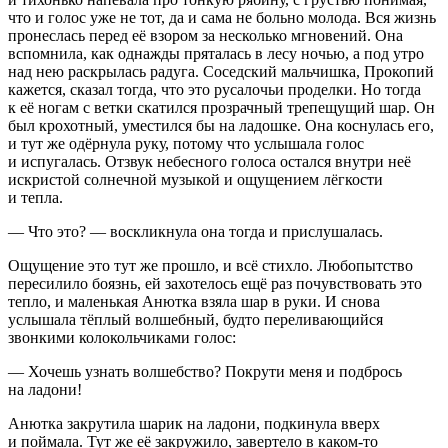
что и голос уже не тот, да и сама не больно молода. Вся жизнь
пронеслась перед её взором за несколько мгновений. Она
вспомнила, как однажды пряталась в лесу ночью, а под утро
над нею раскрылась радуга. Соседский мальчишка, Прокопий
кажется, сказал тогда, что это русалочьи проделки. Но тогда
к её ногам с ветки скатился прозрачный трепещущий шар. Он
был крохотный, уместился бы на ладошке. Она коснулась его,
и тут же одёрнула руку, потому что услышала голос
и испугалась. Отзвук небесного голоса остался внутри неё
искристой солнечной музыкой и ощущением лёгкости
и тепла.
— Что это? — воскликнула она тогда и прислушалась.
Ощущение это тут же прошло, и всё стихло. Любопытство
пересилило боязнь, ей захотелось ещё раз почувствовать это
тепло, и маленькая Анютка взяла шар в руки. И снова
услышала тёплый волшебный, будто переливающийся
звонкими колокольчиками голос:
— Хочешь узнать волшебство? Покрути меня и подбрось
на ладони!
Анютка закрутила шарик на ладони, подкинула вверх
и поймала. Тут же её закружило, завертело в каком-то