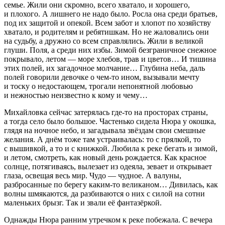
семье. Жили они скромно, всего хватало, и хорошего,
и плохого. А лишнего не надо было. Росла она среди братьев,
под их защитой и опекой. Всем забот и хлопот по хозяйству
хватало, и родителям и ребятишкам. Но не жаловались они
на судьбу, а дружно со всем справлялись. Жили в великой
глуши. Поля, а среди них избы. Зимой безграничное снежное
покрывало, летом — море хлебов, трав и цветов… И тишина
этих полей, их загадочное молчание… Глубина неба, даль
полей говорили девочке о чем-то ином, вызывали мечту
и тоску о недостающем, трогали непонятной любовью
и нежностью неизвестно к кому и чему…
Михайловка сейчас затерялась где-то на просторах страны,
а тогда село было большое. Частенько сидела
Нюра у окошка,
глядя на ночное небо, и загадывала звёздам свои смешные
желания. А днём тоже там устраивалась: то с прялкой, то
с вышивкой, а то и с книжкой. Любила к реке бегать и зимой,
и летом, смотреть, как новый день рождается. Как красное
солнце, потягиваясь, вылезает из одеяла, зевает и открывает
глаза, освещая весь мир. Чудо — чудное. А валуны,
разбросанные по берегу каким-то великаном… Дивилась, как
волны шмякаются, да разбиваются о них с силой на сотни
маленьких брызг. Так и звали её фантазёркой.
Однажды Нюра ранним утречком к реке побежала. С вечера