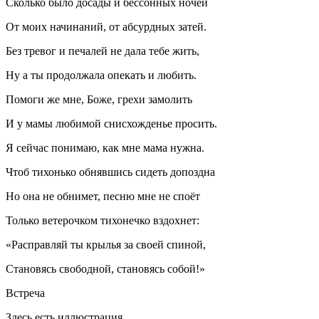
Сколько было досады и бессонных ночей
От моих начинаний, от абсурдных затей.
Без тревог и печалей не дала тебе жить,
Ну а ты продолжала опекать и любить.
Помоги же мне, Боже, грехи замолить
И у мамы любимой снисхожденье просить.
Я сейчас понимаю, как мне мама нужна.
Чтоб тихонько обнявшись сидеть допоздна
Но она не обнимет, песню мне не споёт
Только ветерочком тихонечко вздохнет:
«Расправляй ты крылья за своей спиной,
Становясь свободной, становясь собой!»
Встреча
Здесь есть иллюстрация