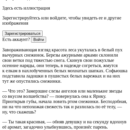
Здесь есть иллюстрация
Зарегистрируйтесь или войдите, чтобы увидеть ее и другие
изображения
Зарегистрироваться
Есть аккаунт?
Войти
Завораживающая взгляд красота леса укуталась в белый пух
вычурных снежинок. Березы ажурными арками склонили
свои ветки под тяжестью снега. Скинув свои пожухлые
осенние наряды, они теперь, в надежде согреться, жмутся
к елкам в нахлобученных белых мохнатых шапках. Софьюшка
подставила ладошки в пушистых белых варежках и на них
тут же опустились снежинки.
— Что это? Замерзшие слезы ангелов или маленькие звезды
со вкусом волшебства? — повернулась она к Ярику.
Приоткрыв губы, начала ловить ртом снежинки. Бесподобная,
ни на что непохожая свежесть так и разлилась по её телу, —
ну, что скажешь?
— Ты такая красивая, — обняв девушку и на секунду вдохнув
её аромат, загадочно улыбнувшись, произнёс парень.