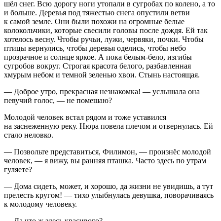
шёл снег. Всю дорогу ноги утопали в сугробах по колено, а то
и больше. Деревья под тяжестью снега опустили ветви
к самой земле. Они были похожи на огромные белые
колокольчики, которые свесили головы после дождя. Ей так
хотелось весну. Чтобы ручьи, лужи, червяки, почки. Чтобы
птицы вернулись, чтобы деревья оделись, чтобы небо
прозрачное и солнце яркое. А пока белым-бело, изгибы
сугробов вокруг. Строгая красота белого, разбавленная
хмурым небом и темной зеленью хвои. Стынь настоящая.
— Доброе утро, прекрасная незнакомка! — услышала она
певучий голос, — не помешаю?
Молодой человек встал рядом и тоже уставился
на заснеженную реку. Нюра повела плечом и отвернулась. Ей
стало неловко.
— Позвольте представиться, Филимон, — произнёс молодой
человек, — я вижу, вы ранняя пташка. Часто здесь по утрам
гуляете?
— Дома сидеть, может, и хорошо, да жизни не увидишь, а тут
прелесть кругом! — тихо улыбнулась девушка, поворачиваясь
к молодому человеку.
— Да что ж здесь красивого?