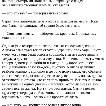
на ноги, быстрыми движениями отряхнул одежду
от налипших хвоинок и земли, огляделся.
— Кто это там? — повторил чуть громче.
Серая тень выползла из-за кустов и замерла на месте. Пока
она была неподвижна, её трудно было заметить.
— Свят-свят-свят… — забормотал, крестясь, Прошка, ему
стало не по себе.
Однако уже вскоре стало ясно, что это соседская девчонка
Анютка сама трясётся от страха и утренней прохлады. Её отец
умер, когда она была совсем крошкой, а мать вскоре вышла
замуж за другого и родила ему сына. Ни отчим, ни мать, мягко
говоря, девочку не любили и находили удовольствие без
конца шпынять её по каждому пустяку. А вчера девчушка
разбила крынку с молоком и до того испугалась, что сбежала
еще с вечера и просидела здесь в лесу всю ночь, плача, дрожа
от темноты и страха, что ее теперь прибьют. Всё это Анютка
выложила на одном дыхании Прошке, который зная её, по-
своему всегда жалел. Но тут он растерялся. Сам не ведает,
куда ему теперь, да ещё девчонка эта, словно клещами
вцепилась в него. Только ж не бросать её здесь…
— Понятно, — Прошка продолжал лихорадочно