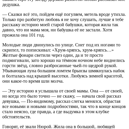
дедушка.
— Сказки всё это, пойдем ещё погуляем, метель вроде утихла.
Только про разбитую любовь я не хочу слушать, лучше я тебе
расскажу историю моей старой бабушки, которая жила так
давно, что ни мама моя, ни бабушка её не застали. Хотя
прожила она 101 год.
Молодые люди двинулись по улице. Снег под их ногами то
скрипел, то попискивал: «Хрум-хряпсь, хрум-хряпсь…»
Желтые фонари светили через один, да и те просто
подмигивали, зато хорошо на тёмном ночном небе виднелись
горсти звёзд, словно разбросанные чьей-то щедрой рукой.
Убывающая луна большим ломтем брынзы шмякнулась набок
и болталась над крышей высотки. Любуясь зимней красотой,
они какое-то время шли молча.
— Эту историю я услышала от своей мамы. Она — от своей,
но когда это было точно — не скажу, — начала свой рассказ
девушка, — По-видимому, рассказ слегка менялся, обрастая
все новыми и новыми подробностями, так что в конце концов
стало неясно, где правда, а где выдумка в этом клубке
обстоятельств.
Говорят, её звали Нюрой. Жила она в большой, любящей