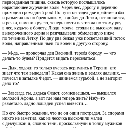
первозданная тишина, сквозь которую послышалось
нарастающее журчание воды. Через лес, дорогу и деревню
проходил громадный ров! По пути он задел две крайние избы
и разметал их по бревнышкам, а дойдя до Летки, остановился,
и речка, изменив русло, теперь почти вся текла по этому рву
в лес, куда-то к болоту. Люди, молча, стояли на высоком валу
вывороченного дерна и разглядывали обмелевшую ниже
по течению Летку. По дну рва бежал уже посветлевший поток
воды, направленный чьей-то волей в другую сторону.
— М-да, — проворчал дед Василий, теребя бороду, — что
делать-то будем? Придётся видать переселяться!
— Дык, ходоки то только вчерась вернулись в Терени, кто
знает что там выведали? Какая она жизнь в землях дальних, —
почесал в затылке Федот, — двинемся гурьбой, а не выгорит
дело-то?
— Завсегда ты, дядька Федот, сомневаешься, — вмешался
молодой Афоня, а вот где нам теперь жить? Избу–то
разметало, ладно лошадей успел вывести…
Но его быстро осадили, что не он один пострадал. За спорами
никто не заметил, как из лесочка выскочили малец
с девчушкой и, словно тени, проскользнули в толпу мужиков