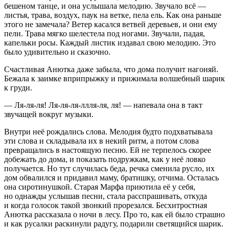
бешеном танце, и она услышала мелодию. Звучало всё —
листья, трава, воздух, паук на ветке, пела ель. Как она раньше
этого не замечала? Ветер касался ветвей деревьев, и они ему
пели. Трава мягко шелестела под ногами. Звучали, падая,
капельки росы. Каждый листик издавал свою мелодию. Это
было удивительно и сказочно.
Счастливая Анютка даже забыла, что дома получит нагоняй.
Бежала к заимке вприпрыжку и прижимала волшебный шарик
к груди.
— Ля-ля-ля! Ля-ля-ля-ллля-ля, ля! — напевала она в такт
звучащей вокруг музыки.
Внутри неё рождались слова. Мелодия будто подхватывала
эти слова и складывала их в некий ритм, а потом слова
превращались в настоящую песню. Ей не терпелось скорее
добежать до дома, и показать подружкам, как у неё ловко
получается. Но тут случилась беда, речка сменила русло, их
дом обвалился и придавил маму, братишку, отчима. Осталась
она сиротинушкой. Старая Марфа приютила её у себя,
но однажды услышав песни, стала расспрашивать, откуда
и когда голосок такой звонкий прорезался. Бесхитростная
Анютка рассказала о ночи в лесу. Про то, как ей было страшно
и как русалки раскинули радугу, подарили светящийся шарик.