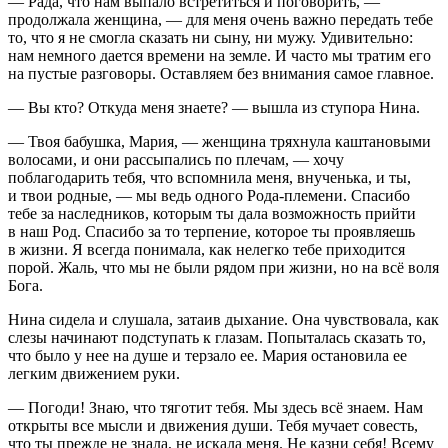
— Рада, что нам выпало встретиться и поговорить, —
продолжала женщина, — для меня очень важно передать тебе
то, что я не смогла сказать ни сыну, ни мужу. Удивительно:
нам немного дается времени на земле. И часто мы тратим его
на пустые разговоры. Оставляем без внимания самое главное.
— Вы кто? Откуда меня знаете? — вышла из ступора Нина.
— Твоя бабушка, Мария, — женщина тряхнула каштановыми
волосами, и они рассыпались по плечам, — хочу
поблагодарить тебя, что вспомнила меня, внученька, и ты,
и твои родные, — мы ведь одного Рода-племени. Спасибо
тебе за наследников, которым ты дала возможность прийти
в наш Род. Спасибо за то терпение, которое ты проявляешь
в жизни. Я всегда понимала, как нелегко тебе приходится
порой. Жаль, что мы не были рядом при жизни, но на всё воля
Бога.
Нина сидела и слушала, затаив дыхание. Она чувствовала, как
слезы начинают подступать к глазам. Попыталась сказать то,
что было у нее на душе и терзало ее. Мария остановила ее
легким движением руки.
— Погоди! Знаю, что тяготит тебя. Мы здесь всё знаем. Нам
открыты все мысли и движения души. Тебя мучает совесть,
что ты прежде не знала, не искала меня. Не казни себя! Всему