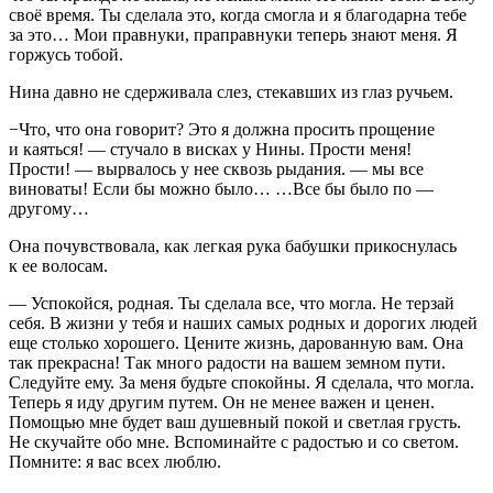
своё время. Ты сделала это, когда смогла и я благодарна тебе
за это… Мои правнуки, праправнуки теперь знают меня. Я
горжусь тобой.
Нина давно не сдерживала слез, стекавших из глаз ручьем.
−Что, что она говорит? Это я должна просить прощение
и каяться! — стучало в висках у Нины. Прости меня!
Прости! — вырвалось у нее сквозь рыдания. — мы все
виноваты! Если бы можно было… …Все бы было по —
другому…
Она почувствовала, как легкая рука бабушки прикоснулась
к ее волосам.
— Успокойся, родная. Ты сделала все, что могла. Не терзай
себя. В жизни у тебя и наших самых родных и дорогих людей
еще столько хорошего. Цените жизнь, дарованную вам. Она
так прекрасна! Так много радости на вашем земном пути.
Следуйте ему. За меня будьте спокойны. Я сделала, что могла.
Теперь я иду другим путем. Он не менее важен и ценен.
Помощью мне будет ваш душевный покой и светлая грусть.
Не скучайте обо мне. Вспоминайте с радостью и со светом.
Помните: я вас всех люблю.