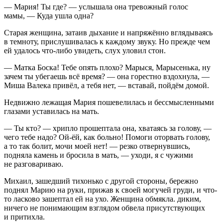
— Мария! Ты где? — услышала она тревожный голос
мамы, — Куда ушла одна?
Старая женщина, затаив дыхание и напряжённо вглядываясь
в темноту, прислушивалась к каждому звуку. Но прежде чем
ей удалось что-либо увидеть, слух уловил стон.
— Матка Боска! Тебе опять плохо? Марыся, Марысенька, ну
зачем ты убегаешь всё время? — она горестно вздохнула, —
Миша Валека привёл, а тебя нет, — вставай, пойдём домой.
Недвижно лежащая Мария пошевелилась и бессмысленными
глазами уставилась на мать.
— Ты кто? — хрипло прошептала она, хватаясь за голову, —
чего тебе надо? Ой-ёй, как больно! Помоги оторвать голову,
а то так болит, мочи моей нет! — резко отвернувшись,
подняла камень и бросила в мать, — уходи, я с чужими
не разговариваю.
Михаил, зашедший тихонько с другой стороны, бережно
поднял Марию на руки, прижав к своей могучей груди, и что-
то ласково зашептал ей на ухо. Женщина обмякла. диким,
ничего не понимающим взглядом обвела присутствующих
и притихла.