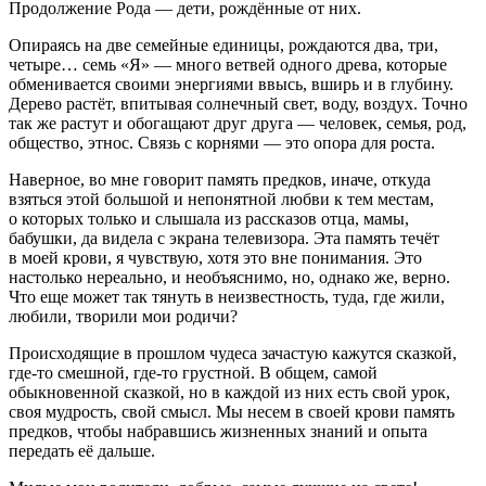
Продолжение Рода — дети, рождённые от них.
Опираясь на две семейные единицы, рождаются два, три,
четыре… семь «Я» — много ветвей одного древа, которые
обменивается своими энергиями ввысь, вширь и в глубину.
Дерево растёт, впитывая солнечный свет, воду, воздух. Точно
так же растут и обогащают друг друга — человек, семья, род,
общество, этнос. Связь с корнями — это опора для роста.
Наверное, во мне говорит память предков, иначе, откуда
взяться этой большой и непонятной любви к тем местам,
о которых только и слышала из рассказов отца, мамы,
бабушки, да видела с экрана телевизора. Эта память течёт
в моей крови, я чувствую, хотя это вне понимания. Это
настолько нереально, и необъяснимо, но, однако же, верно.
Что еще может так тянуть в неизвестность, туда, где жили,
любили, творили мои родичи?
Происходящие в прошлом чудеса зачастую кажутся сказкой,
где-то смешной, где-то грустной. В общем, самой
обыкновенной сказкой, но в каждой из них есть свой урок,
своя мудрость, свой смысл. Мы несем в своей крови память
предков, чтобы набравшись жизненных знаний и опыта
передать её дальше.