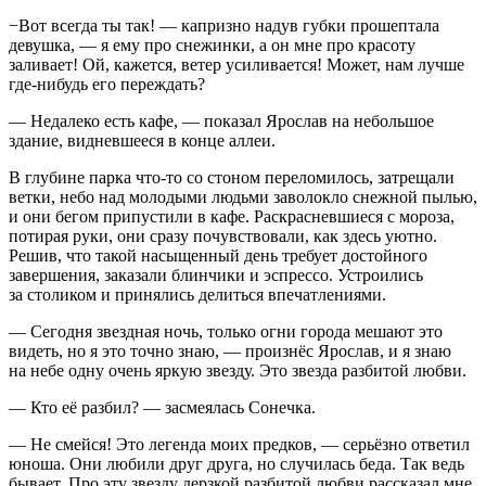
−Вот всегда ты так! — капризно надув губки прошептала
девушка, — я ему про снежинки, а он мне про красоту
заливает! Ой, кажется, ветер усиливается! Может, нам лучше
где-нибудь его переждать?
— Недалеко есть кафе, — показал Ярослав на небольшое
здание, видневшееся в конце аллеи.
В глубине парка что-то со стоном переломилось, затрещали
ветки, небо над молодыми людьми заволокло снежной пылью,
и они бегом припустили в кафе. Раскрасневшиеся с мороза,
потирая руки, они сразу почувствовали, как здесь уютно.
Решив, что такой насыщенный день требует достойного
завершения, заказали блинчики и эспрессо. Устроились
за столиком и принялись делиться впечатлениями.
— Сегодня звездная ночь, только огни города мешают это
видеть, но я это точно знаю, — произнёс Ярослав, и я знаю
на небе одну очень яркую звезду. Это звезда разбитой любви.
— Кто её разбил? — засмеялась Сонечка.
— Не смейся! Это легенда моих предков, — серьёзно ответил
юноша. Они любили друг друга, но случилась беда. Так ведь
бывает. Про эту звезду дерзкой разбитой любви рассказал мне