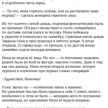
в отдалённую часть парка.
— Ты что, меня спрятать хочешь, или на растерзание кому
ведешь? — сделала женщина серьёзное лицо.
Но тут налетел слепой дождь, поднимая фонтанчиками пыль
на тропинке. Погрыз стволы берез и сосен, побарабанил
по листьям, потом взялся за беседку. Нина побежала
в укрытие и плюхнулась на скамейку, стряхивая капли дождя.
Закрыла глаза и прислушалась к шёпоту дождя. А когда
открыла, то сорока куда –то пропала, и на другом конце
скамейки сидела молодая женщина.
Нина не видела её лица. Но что — то неуловимо знакомое,
родное было во всей ее фигуре, наклоне головы. Даже в том,
как она дышала. Нина почувствовала волнение, которое
перешло в изумление при первых словах говорящей.
−Здравствуй, Ниночка!
Голос звучал по — особенному мягко и напевно.
На удивление быстро Нина пришла в себя. Словно, ничего
необычного в этом не было — женщина кого-то неуловимо
напоминала, но однозначно Нина её видела впервые.