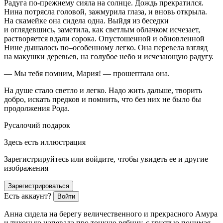
Радуга по-прежнему сияла на солнце. Дождь прекратился.
Нина потрясла головой, зажмурила глаза, и вновь открыла.
На скамейке она сидела одна. Выйдя из беседки
и оглядевшись, заметила, как светлым облачком исчезает,
растворяется вдали сорока. Опустошенной и обновленной
Нине дышалось по–особенному легко. Она перевела взгляд
на макушки деревьев, на голубое небо и исчезающую радугу.
— Мы тебя помним, Мария! — прошептала она.
На душе стало светло и легко. Надо жить дальше, творить
добро, искать предков и помнить, что без них не было бы
продолжения Рода.
Русалочий подарок
Здесь есть иллюстрация
Зарегистрируйтесь или войдите, чтобы увидеть ее и другие
изображения
Зарегистрироваться
Есть аккаунт?
Войти
Анна сидела на берегу величественного и прекрасного Амура
и тихонько напевала про тонкую рябину, с грустью понимая,