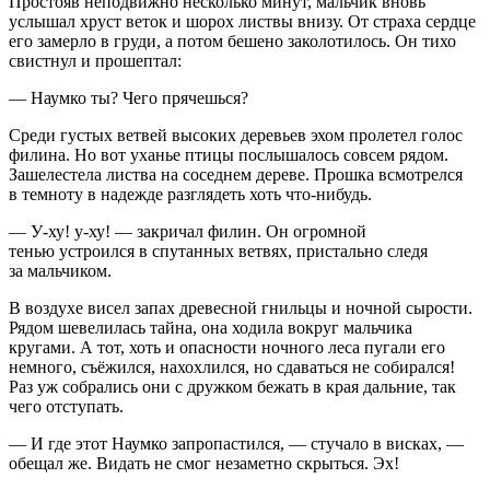
Простояв неподвижно несколько минут, мальчик вновь
услышал хруст веток и шорох листвы внизу. От страха сердце
его замерло в груди, а потом бешено заколотилось. Он тихо
свистнул и прошептал:
— Наумко ты? Чего прячешься?
Среди густых ветвей высоких деревьев эхом пролетел голос
филина. Но вот уханье птицы послышалось совсем рядом.
Зашелестела листва на соседнем дереве. Прошка всмотрелся
в темноту в надежде разглядеть хоть что-нибудь.
— У-ху! у-ху! — закричал филин. Он огромной
тенью устроился в спутанных ветвях, пристально следя
за мальчиком.
В воздухе висел запах древесной гнильцы и ночной сырости.
Рядом шевелилась тайна, она ходила вокруг мальчика
кругами. А тот, хоть и опасности ночного леса пугали его
немного, съёжился, нахохлился, но сдаваться не собирался!
Раз уж собрались они с дружком бежать в края дальние, так
чего отступать.
— И где этот Наумко запропастился, — стучало в висках, —
обещал же. Видать не смог незаметно скрыться. Эх!