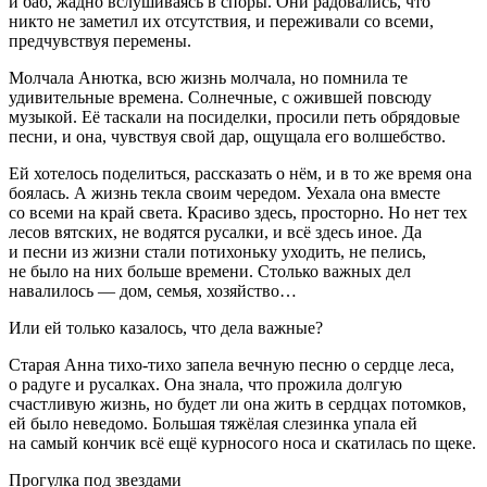
и баб, жадно вслушиваясь в споры. Они радовались, что
никто не заметил их отсутствия, и переживали со всеми,
предчувствуя перемены.
Молчала Анютка, всю жизнь молчала, но помнила те
удивительные времена. Солнечные, с ожившей повсюду
музыкой. Её таскали на посиделки, просили петь обрядовые
песни, и она, чувствуя свой дар, ощущала его волшебство.
Ей хотелось поделиться, рассказать о нём, и в то же время она
боялась. А жизнь текла своим чередом. Уехала она вместе
со всеми на край света. Красиво здесь, просторно. Но нет тех
лесов вятских, не водятся русалки, и всё здесь иное. Да
и песни из жизни стали потихоньку уходить, не пелись,
не было на них больше времени. Столько важных дел
навалилось — дом, семья, хозяйство…
Или ей только казалось, что дела важные?
Старая Анна тихо-тихо запела вечную песню о сердце леса,
о радуге и русалках. Она знала, что прожила долгую
счастливую жизнь, но будет ли она жить в сердцах потомков,
ей было неведомо. Большая тяжёлая слезинка упала ей
на самый кончик всё ещё курносого носа и скатилась по щеке.
Прогулка под звездами