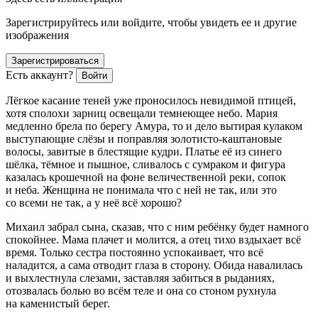
Зарегистрируйтесь или войдите, чтобы увидеть ее и другие
изображения
Зарегистрироваться
Есть аккаунт?
Войти
Лёгкое касание теней уже проносилось невидимой птицей,
хотя сполохи зарниц освещали темнеющее небо. Мария
медленно брела по берегу Амура, то и дело вытирая кулаком
выступающие слёзы и поправляя золотисто-каштановые
волосы, завитые в блестящие кудри. Платье её из синего
шёлка, тёмное и пышное, сливалось с сумраком и фигура
казалась крошечной на фоне величественной реки, сопок
и неба. Женщина не понимала что с ней не так, или это
со всеми не так, а у неё всё хорошо?
Михаил забрал сына, сказав, что с ним ребёнку будет намного
спокойнее. Мама плачет и молится, а отец тихо вздыхает всё
время. Только сестра постоянно успокаивает, что всё
наладится, а сама отводит глаза в сторону. Обида навалилась
и выхлестнула слезами, заставляя забиться в рыданиях,
отозвалась болью во всём теле и она со стоном рухнула
на каменистый берег.