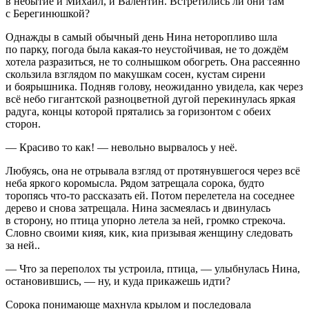
в небытиё и Михаил, и Валентин. Встретились ли они там
с Берегинюшкой?
Однажды в самый обычный день Нина неторопливо шла
по парку, погода была какая-то неустойчивая, не то дождём
хотела разразиться, не то солнышком обогреть. Она рассеянно
скользила взглядом по макушкам сосен, кустам сирени
и боярышника. Подняв голову, неожиданно увидела, как через
всё небо гигантской разноцветной дугой перекинулась яркая
радуга, концы которой прятались за горизонтом с обеих
сторон.
— Красиво то как! — невольно вырвалось у неё.
Любуясь, она не отрывала взгляд от протянувшегося через всё
неба яркого коромысла. Рядом затрещала сорока, будто
торопясь что-то рассказать ей. Потом перелетела на соседнее
дерево и снова затрещала. Нина засмеялась и двинулась
в сторону, но птица упорно летела за ней, громко стрекоча.
Словно своими кияя, кик, киа призывая женщину следовать
за ней..
— Что за переполох ты устроила, птица, — улыбнулась Нина,
остановившись, — ну, и куда прикажешь идти?
Сорока понимающе махнула крылом и последовала