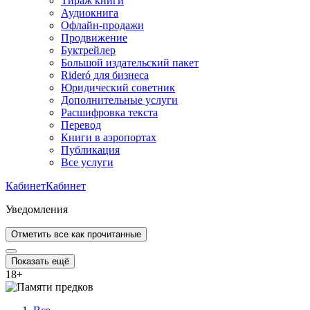
Тираж книги
Аудиокнига
Офлайн-продажи
Продвижение
Буктрейлер
Большой издательский пакет
Rideró для бизнеса
Юридический советник
Дополнительные услуги
Расшифровка текста
Перевод
Книги в аэропортах
Публикация
Все услуги
Кабинет
Кабинет
Уведомления
Отметить все как прочитанные
Показать ещё
18
+