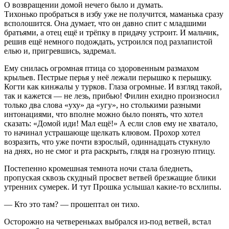
О возвращении домой нечего было и думать.
Тихонько пробраться в избу уже не получится, маманька сразу
всполошится. Она думает, что он давно спит с младшими
братьями, а отец ещё и трёпку в придачу устроит. И мальчик,
решив ещё немного подождать, устроился под разлапистой
елью и, пригревшись, задремал.
Ему снилась огромная птица со здоровенным размахом
крыльев. Пестрые перья у неё лежали перышко к перышку.
Когти как кинжалы у турков. Глаза огромные. И взгляд такой,
так и кажется — не лезь, прибью! Филин ехидно произносил
только два слова «уху» да «угу», но столькими разными
интонациями, что вполне можно было понять, что хотел
сказать: «Домой иди! Мал ещё!» А если слов ему не хватало,
то начинал устрашающе щелкать клювом. Прохор хотел
возразить, что уже почти взрослый, одиннадцать стукнуло
на днях, но не смог и рта раскрыть, глядя на грозную птицу.
Постепенно кромешная темнота ночи стала бледнеть,
пропуская сквозь скудный просвет ветвей брезжащие блики
утренних сумерек. И тут Прошка услышал какие-то всхлипы.
— Кто это там? — прошептал он тихо.
Осторожно на четвереньках выбрался из-под ветвей, встал