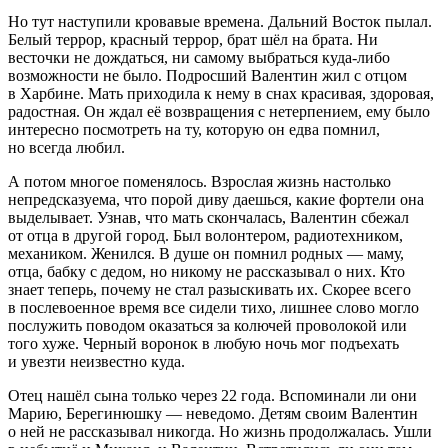
Но тут наступили кровавые времена. Дальний Восток пылал.
Белый террор, красный террор, брат шёл на брата. Ни
весточки не дождаться, ни самому выбраться куда-либо
возможности не было. Подросший Валентин жил с отцом
в Харбине. Мать приходила к нему в снах красивая, здоровая,
радостная. Он ждал её возвращения с нетерпением, ему было
интересно посмотреть на ту, которую он едва помнил,
но всегда любил.
А потом многое поменялось. Взрослая жизнь настолько
непредсказуема, что порой диву даешься, какие фортели она
выделывает. Узнав, что мать скончалась, Валентин сбежал
от отца в другой город. Был волонтером, радиотехником,
механиком. Женился. В душе он помнил родных — маму,
отца, бабку с дедом, но никому не рассказывал о них. Кто
знает теперь, почему не стал разыскивать их. Скорее всего
в послевоенное время все сидели тихо, лишнее слово могло
послужить поводом оказаться за колючей проволокой или
того хуже. Черный воронок в любую ночь мог подъехать
и увезти неизвестно куда.
Отец нашёл сына только через 22 года. Вспоминали ли они
Марию, Берегинюшку — неведомо. Детям своим Валентин
о ней не рассказывал никогда. Но жизнь продолжалась. Ушли