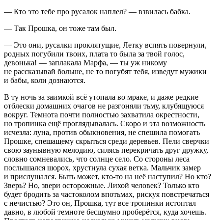
— Кто это тебе про русалок наплел? — взвилась бабка.
— Так Прошка, он тоже там был.
— Это они, русалки проклятущие, Летку вспять повернули,
родных погубили твоих, плата то была за твой голос,
девонька! — заплакала Марфа, — ты уж никому
не рассказывай больше, не то погубят тебя, изведут мужики
и бабы, коли дознаются.
В ту ночь за заимкой всё утопала во мраке, и даже редкие
отблески домашних очагов не разгоняли тьму, клубящуюся
вокруг. Темнота почти полностью захватила окрестности,
но тропинка ещё проглядывалась. Скоро и эта возможность
исчезла: луна, против обыкновения, не спешила помогать
Прошке, спешащему скрыться среди деревьев. Пели сверчки
свою заунывную мелодию, силясь перекричать друг дружку,
словно сомневались, что солнце село. Со стороны леса
послышался шорох, хрустнула сухая ветка. Мальчик замер
и прислушался. Быть может, кто-то на неё наступил? Но кто?
Зверь? Но, звери осторожные. Лихой человек? Только кто
будет бродить за частоколом впотьмах, рискуя повстречаться
с нечистью? Это он, Прошка, тут все тропинки истоптал
давно, в любой темноте бесшумно проберётся, куда хочешь.