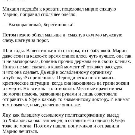
Михаил подошёл к кровати, поцеловал мирно спящую
Марию, поправил сползшее одеяло:
— Выздоравливай, Берегинюшка!
Потом нежно обнял малыша и, смахнув скупую мужскую
слезу, шагнул за порог.
Шли годы. Валентин жил то с отцом, то с бабушкой. Марии
даже если на какое-то время становилось чуть лучшее, она так
и не выздоровела, болезнь прочно держала ее в своих клещах.
Никто не мог сказать в какой момент ей откажет рассудок
и что она сделает. Да ещё к ослабленному организму
и туберкулёз прицепился. Периодически повторялись
критические ситуации, когда она находилась на грани жизни
и смерти. Но все как –то отводило. Местные врачи ничем
не могли помочь, разводили руками и лишь советовали
отправить в Уфу к какому-то знаменитому доктору. И климат
там помягче, и медолечение опять же.
Яну, как бывшему ссыльному политкаторжанину, выезд
из Хабаровска был запрещён, а оставить его одного Юзефа
тоже не могла. Поэтому нашли попутчиков и отправили
Марию лечиться.