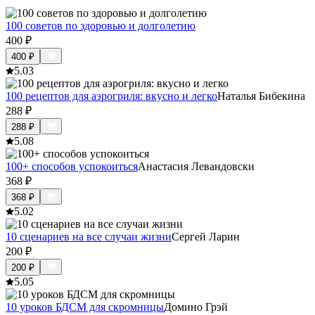
100 советов по здоровью и долголетию
400
₽
400
₽
5.0
3
100 рецептов для аэрогриля: вкусно и легко
Наталья Бибекина
288
₽
288
₽
5.0
8
100+ способов успокоиться
Анастасия Левандовски
368
₽
368
₽
5.0
2
10 сценариев на все случаи жизни
Сергей Ларин
200
₽
200
₽
5.0
5
10 уроков БДСМ для скромницы
Домино Грэй