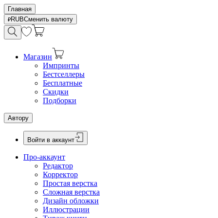
Главная
RUB
Сменить валюту
Магазин
Импринты
Бестселлеры
Бесплатные
Скидки
Подборки
Автору
Войти в аккаунт
Про-аккаунт
Редактор
Корректор
Простая верстка
Сложная верстка
Дизайн обложки
Иллюстрации