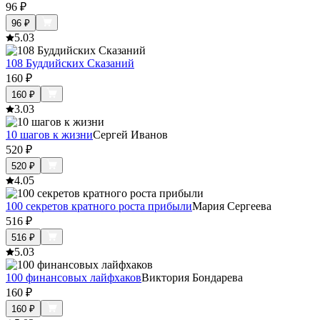
96
₽
96
₽
5.0
3
108 Буддийских Сказаний
160
₽
160
₽
3.0
3
10 шагов к жизни
Сергей Иванов
520
₽
520
₽
4.0
5
100 секретов кратного роста прибыли
Мария Сергеева
516
₽
516
₽
5.0
3
100 финансовых лайфхаков
Виктория Бондарева
160
₽
160
₽