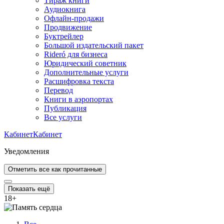
Тираж книги
Аудиокнига
Офлайн-продажи
Продвижение
Буктрейлер
Большой издательский пакет
Rideró для бизнеса
Юридический советник
Дополнительные услуги
Расшифровка текста
Перевод
Книги в аэропортах
Публикация
Все услуги
Кабинет
Кабинет
Уведомления
Отметить все как прочитанные
Показать ещё
18
+