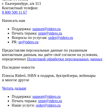
г. Екатеринбург, а/я 313
Контактный телефон
:
8 800 500 11 67
Написать нам
Поддержка
:
support@ridero.ru
Печать тиража
:
print@ridero.ru
Вопросы по услугам
:
order@ridero.ru
PR
:
pr@ridero.ru
Предоставляя персональные данные по указанным
контактным данным, вы даёте своё согласие на условиях,
определенных
Политикой обработки персональных данных
Последние новости
Плюсы Rideró, ISBN в подарок, буктрейлеры, вебинары
и многое другое
Читать дальше
Поддержка
:
support@ridero.ru
Печать тиража
:
print@ridero.ru
Наши услуги
:
order@ridero.ru