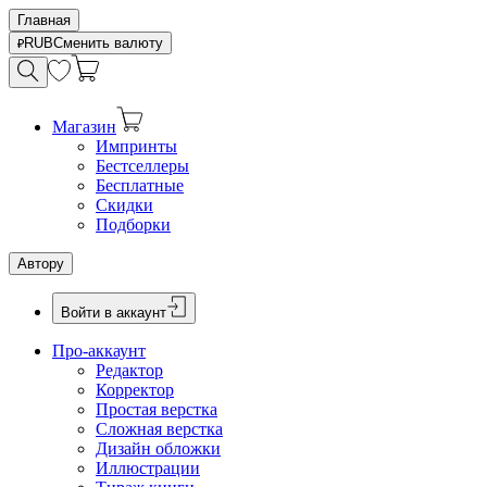
Главная
RUB
Сменить валюту
Магазин
Импринты
Бестселлеры
Бесплатные
Скидки
Подборки
Автору
Войти в аккаунт
Про-аккаунт
Редактор
Корректор
Простая верстка
Сложная верстка
Дизайн обложки
Иллюстрации