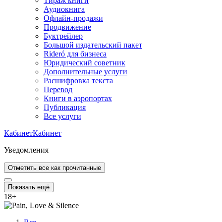
Тираж книги
Аудиокнига
Офлайн-продажи
Продвижение
Буктрейлер
Большой издательский пакет
Rideró для бизнеса
Юридический советник
Дополнительные услуги
Расшифровка текста
Перевод
Книги в аэропортах
Публикация
Все услуги
Кабинет
Кабинет
Уведомления
Отметить все как прочитанные
Показать ещё
18
+