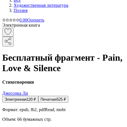
Все
Художественная литература
Поэзия
0.0
0
Оценить
Электронная книга
Бесплатный фрагмент - Pain,
Love & Silence
Стихотворения
Джессика Ли
Электронная
120
₽
Печатная
525
₽
Формат:
epub, fb2, pdfRead, mobi
Объем:
66
бумажных стр.