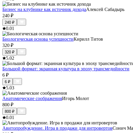
Бизнес на клубнике как источник дохода
Алексей Сабадырь
240
₽
240
₽
0.0
1
Биологическая основа успешности
Кирилл Титов
320
₽
320
₽
5.0
2
Большой формат: экранная культура в эпоху трансмедийности
6
₽
6
₽
5.0
3
Анатомические соображения
Игорь Молот
800
₽
800
₽
0.0
1
Авитопробуждение. Игра в продажи для интровертов
Сонич Ма