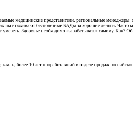
ываемые медицинские представители, региональные менеджеры, 
теках им втюхивают бесполезные БАДы за хорошие деньги. Част
умереть. Здоровье необходимо «зарабатывать» самому. Как? Об 
 к.м.н., более 10 лет проработавший в отделе продаж российск