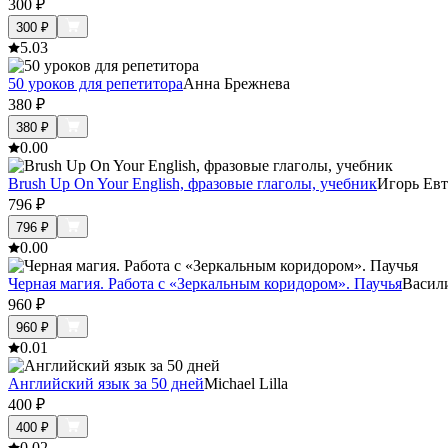
300
₽
300
₽
5.0
3
50 уроков для репетитора
Анна Брежнева
380
₽
380
₽
0.0
0
Brush Up On Your English, фразовые глаголы, учебник
Игорь Ев
796
₽
796
₽
0.0
0
Черная магия. Работа с «Зеркальным коридором». Паучья
Васил
960
₽
960
₽
0.0
1
Английский язык за 50 дней
Michael Lilla
400
₽
400
₽
0.0
2