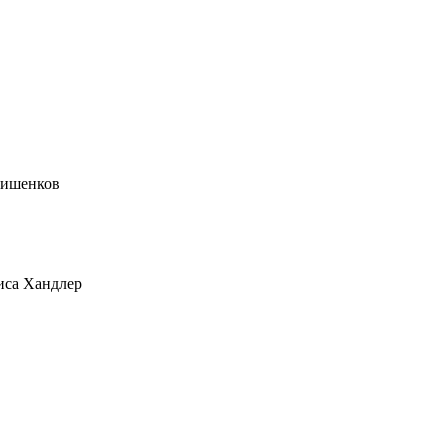
тишенков
иса Хандлер