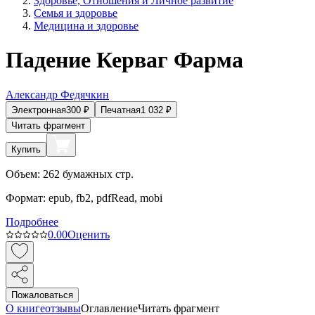
Здоровье, Отношения и Личное развитие
Семья и здоровье
Медицина и здоровье
Падение Керваг Фарма
Александр Федячкин
Электронная
300
₽
Печатная
1 032
₽
Читать фрагмент
Купить
Объем:
262
бумажных стр.
Формат:
epub, fb2, pdfRead, mobi
Подробнее
0.0
0
Оценить
Пожаловаться
О книге
отзывы
Оглавление
Читать фрагмент