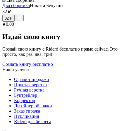
Два сборника
Никита Белугин
32
₽
32
₽
0.0
0
Издай свою книгу
Создай свою книгу с Rideró бесплатно прямо сейчас. Это
просто, как раз, два, три!
Создать книгу бесплатно
Наши услуги
Офлайн-продажи
Простая верстка
Ручная верстка
Буктрейлер
Корректор
Дизайнер обложки
Заказ тиража
Публикация
Rideró для бизнеса