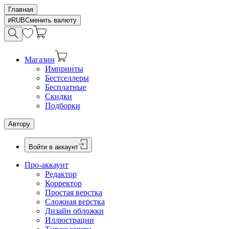
Главная
RUB
Сменить валюту
Магазин
Импринты
Бестселлеры
Бесплатные
Скидки
Подборки
Автору
Войти в аккаунт
Про-аккаунт
Редактор
Корректор
Простая верстка
Сложная верстка
Дизайн обложки
Иллюстрации