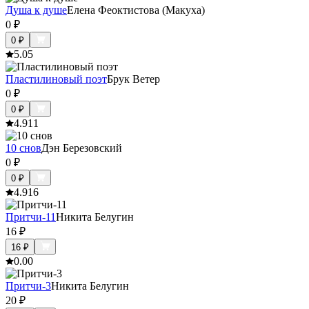
Душа к душе
Елена Феоктистова (Макуха)
0
₽
0
₽
5.0
5
Пластилиновый поэт
Брук Ветер
0
₽
0
₽
4.9
11
10 снов
Дэн Березовский
0
₽
0
₽
4.9
16
Притчи-11
Никита Белугин
16
₽
16
₽
0.0
0
Притчи-3
Никита Белугин
20
₽