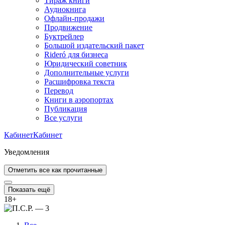
Тираж книги
Аудиокнига
Офлайн-продажи
Продвижение
Буктрейлер
Большой издательский пакет
Rideró для бизнеса
Юридический советник
Дополнительные услуги
Расшифровка текста
Перевод
Книги в аэропортах
Публикация
Все услуги
Кабинет
Кабинет
Уведомления
Отметить все как прочитанные
Показать ещё
18
+