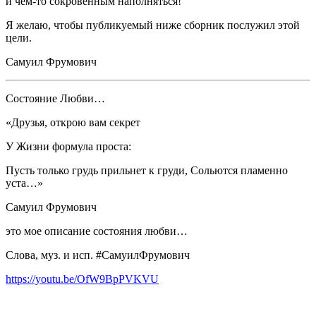
и чем-то сокровенным наполняться!
Я желаю, чтобы публикуемый ниже сборник послужил этой
цели.
Самуил Фрумович
Состояние Любви…
«Друзья, открою вам секрет
У Жизни формула проста:
Пусть только грудь прильнет к груди, Сольются пламенно
уста…»
Самуил Фрумович
это мое описание состояния любви…
Слова, муз. и исп. #СамуилФрумович
https://youtu.be/OfW9BpPVKVU