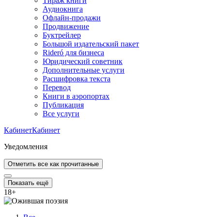
Тираж книги
Аудиокнига
Офлайн-продажи
Продвижение
Буктрейлер
Большой издательский пакет
Rideró для бизнеса
Юридический советник
Дополнительные услуги
Расшифровка текста
Перевод
Книги в аэропортах
Публикация
Все услуги
Кабинет
Кабинет
Уведомления
Отметить все как прочитанные
Показать ещё
18
+