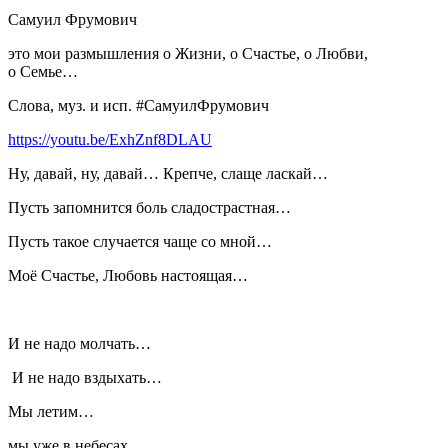
Самуил Фрумович
это мои размышления о Жизни, о Счастье, о Любви,
о Семье…
Слова, муз. и исп. #СамуилФрумович
https://youtu.be/ExhZnf8DLAU
Ну, давай, ну, давай… Крепче, слаще ласкай…
Пусть запомнится боль сладострастная…
Пусть такое случается чаще со мной…
Моё Счастье, Любовь настоящая…
И не надо молчать…
И не надо вздыхать…
Мы летим…
мы уже в небесах…