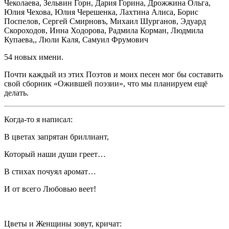
Чеколаева, Зельвин Горн, Дария Горина, Дрожжина Ольга,
Юлия Чехова, Юлия Черешенка, Лахтина Алиса, Борис
Поспелов, Сергей Смирновъ, Михаил Шурганов, Эдуард
Скороходов, Инна Ходорова, Радмила Корман, Людмила
Купаева,, Люли Каля, Самуил Фрумович
54 новых имени.
Почти каждый из этих Поэтов и моих песен мог бы составить
свой сборник «Ожившей поэзии», что мы планируем ещё
делать.
Когда-то я написал:
В цветах запрятан бриллиант,
Который наши души греет…
В стихах почуял аромат…
И от всего Любовью веет!
Цветы и Женщины зовут, кричат: