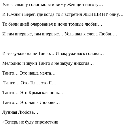
Уже я слышу голос моря и вижу Женщин наготу…
И Южный Берег, где когда-то я встретил ЖЕНЩИНУ одну…
То были дней очарованья и ночи томные любви…
И там впервые, там впервые… Услышал я слова Любви…
И зазвучало наше Танго… И закружилась голова…
Мелодию и звуки Танго я не забуду никогда…
Танго… Это наша мечта…
Танго… Это Ты… это Я…
Танго… Это Крымская ночь…
Танго… Это наша Любовь…
Лунная Любовь…
«Теперь не буду опрометчив.