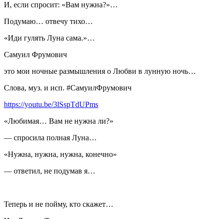
И, если спросит: «Вам нужна?»…
Подумаю… отвечу тихо…
«Иди гулять Луна сама.»…
Самуил Фрумович
это мои ночные размышления о Любви в лунную ночь…
Слова, муз. и исп. #СамуилФрумович
https://youtu.be/3lSspTdUPms
«Любимая… Вам не нужна ли?»
— спросила полная Луна…
«Нужна, нужна, нужна, конечно»
— ответил, не подумав я…
Теперь и не пойму, кто скажет…