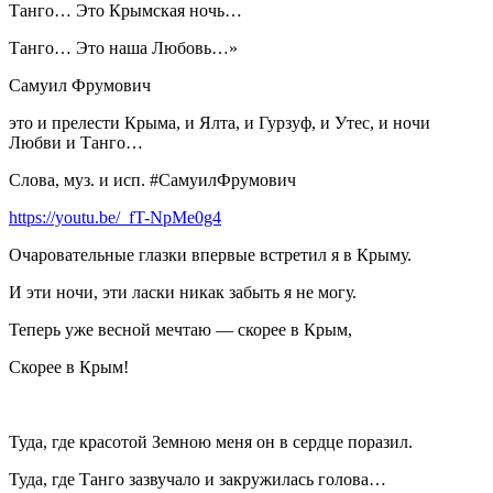
Танго… Это Крымская ночь…
Танго… Это наша Любовь…»
Самуил Фрумович
это и прелести Крыма, и Ялта, и Гурзуф, и Утес, и ночи
Любви и Танго…
Слова, муз. и исп. #СамуилФрумович
https://youtu.be/_fT-NpMe0g4
Очаровательные глазки впервые встретил я в Крыму.
И эти ночи, эти ласки никак забыть я не могу.
Теперь уже весной мечтаю — скорее в Крым,
Скорее в Крым!
Туда, где красотой Земною меня он в сердце поразил.
Туда, где Танго зазвучало и закружилась голова…