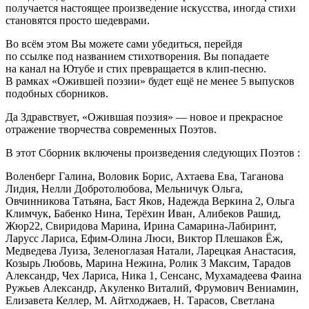
получается настоящее произведение искусства, иногда стихи
становятся просто шедеврами.
Во всём этом Вы можете сами убедиться, перейдя
по ссылке под названием стихотворения. Вы попадаете
на канал на Ютубе и стих превращается в клип-песню.
В рамках «Ожившей поэзии» будет ещё не менее 5 выпусков
подобных сборников.
Да Здравствует, «Ожившая поэзия» — новое и прекрасное
отражение творчества современных Поэтов.
В этот Сборник включены произведения следующих Поэтов :
Воленберг Галина, Воловик Борис, Ахтаева Ева, Таганова
Лидия, Нелли Добротолюбова, Мельничук Ольга,
Овчинникова Татьяна, Баст Яков, Надежда Веркина 2, Ольга
Климчук, Бабенко Нина, Терёхин Иван, Алибеков Рашид,
Жюр22, Свиридова Марина, Ирина Самарина-Лабиринт,
Ларусс Лариса, Ефим-Олина Люси, Виктор Плешаков Ёж,
Медведев
а Луиза, Зеленоглазая Натали, Ларецкая Анастасия,
Козырь Любовь, Марина Нежина, Ролик 3 Максим, Тарадов
Александр, Чех Лариса, Ника 1, Сенсанс, Мухамадеева Фаина
Ружьев Александр, Акуленко Виталий, Фрумович Вениамин,
Елизавета Келлер, М. Айтходжаев, Н. Та
расов
, Светлана