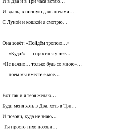
И в Два и в Три часа встаю…
И вдаль, в ночную даль ночами…
С Луной и кошкой я смотрю…
Она зовёт: «Пойдём тропою…»
— «Куда?» — спросил я у неё…
«Не важно… только будь со мною»…
— поём мы вместе ё-моё…
Вот так и я тебя желаю…
Буди меня хоть в Два, хоть в Три…
И позови, куда не знаю…
Ты просто тихо позови…