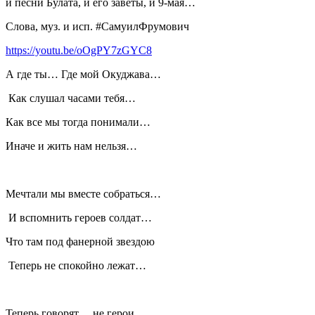
и песни Булата, и его заветы, и 9-мая…
Слова, муз. и исп. #СамуилФрумович
https://youtu.be/oOgPY7zGYC8
А где ты… Где мой Окуджава…
Как слушал часами тебя…
Как все мы тогда понимали…
Иначе и жить нам нельзя…
Мечтали мы вместе собраться…
И вспомнить героев солдат…
Что там под фанерной звездою
Теперь не спокойно лежат…
Теперь говорят… не герои…