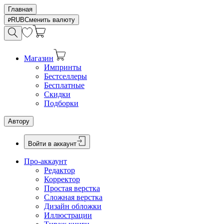
Главная
RUB
Сменить валюту
Магазин
Импринты
Бестселлеры
Бесплатные
Скидки
Подборки
Автору
Войти в аккаунт
Про-аккаунт
Редактор
Корректор
Простая верстка
Сложная верстка
Дизайн обложки
Иллюстрации