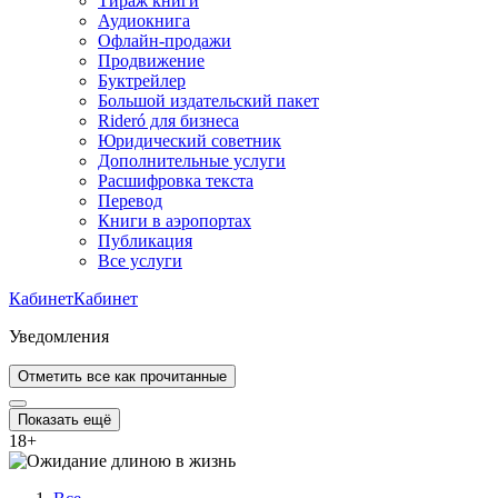
Тираж книги
Аудиокнига
Офлайн-продажи
Продвижение
Буктрейлер
Большой издательский пакет
Rideró для бизнеса
Юридический советник
Дополнительные услуги
Расшифровка текста
Перевод
Книги в аэропортах
Публикация
Все услуги
Кабинет
Кабинет
Уведомления
Отметить все как прочитанные
Показать ещё
18
+