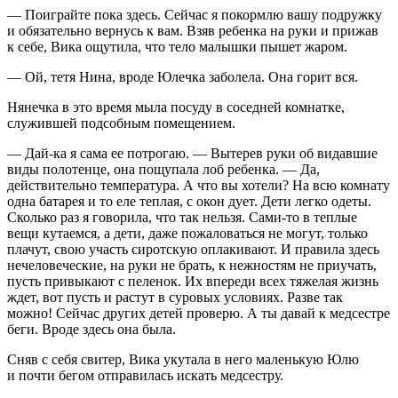
— Поиграйте пока здесь. Сейчас я покормлю вашу подружку
и обязательно вернусь к вам. Взяв ребенка на руки и прижав
к себе, Вика ощутила, что тело малышки пышет жаром.
— Ой, тетя Нина, вроде Юлечка заболела. Она горит вся.
Нянечка в это время мыла посуду в соседней комнатке,
служившей подсобным помещением.
— Дай-ка я сама ее потрогаю. — Вытерев руки об видавшие
виды полотенце, она пощупала лоб ребенка. — Да,
действительно температура. А что вы хотели? На всю комнату
одна батарея и то еле теплая, с окон дует. Дети легко одеты.
Сколько раз я говорила, что так нельзя. Сами-то в теплые
вещи кутаемся, а дети, даже пожаловаться не могут, только
плачут, свою участь сиротскую оплакивают. И правила здесь
нечеловеческие, на руки не брать, к нежностям не приучать,
пусть привыкают с пеленок. Их впереди всех тяжелая жизнь
ждет, вот пусть и растут в суровых условиях. Разве так
можно! Сейчас других детей проверю. А ты давай к медсестре
беги. Вроде здесь она была.
Сняв с себя свитер, Вика укутала в него маленькую Юлю
и почти бегом отправилась искать медсестру.