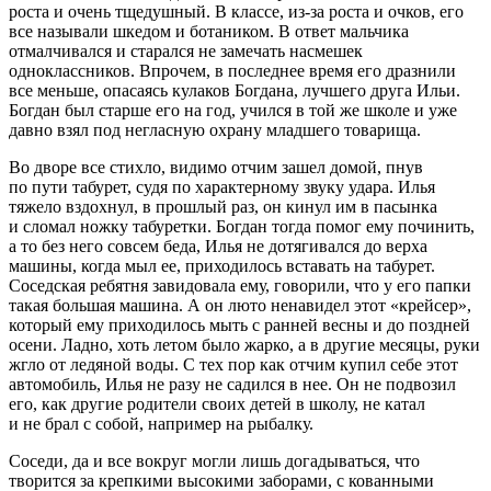
роста и очень тщедушный. В классе, из-за роста и очков, его
все называли шкедом и ботаником. В ответ мальчика
отмалчивался и старался не замечать насмешек
одноклассников. Впрочем, в последнее время его дразнили
все меньше, опасаясь кулаков Богдана, лучшего друга Ильи.
Богдан был старше его на год, учился в той же школе и уже
давно взял под негласную охрану младшего товарища.
Во дворе все стихло, видимо отчим зашел домой, пнув
по пути табурет, судя по характерному звуку удара. Илья
тяжело вздохнул, в прошлый раз, он кинул им в пасынка
и сломал ножку табуретки. Богдан тогда помог ему починить,
а то без него совсем беда, Илья не дотягивался до верха
машины, когда мыл ее, приходилось вставать на табурет.
Соседская ребятня завидовала ему, говорили, что у его папки
такая большая машина. А он люто ненавидел этот «крейсер»,
который ему приходилось мыть с ранней весны и до поздней
осени. Ладно, хоть летом было жарко, а в другие месяцы, руки
жгло от ледяной воды. С тех пор как отчим купил себе этот
автомобиль, Илья не разу не садился в нее. Он не подвозил
его, как другие родители своих детей в школу, не катал
и не брал с собой, например на рыбалку.
Соседи, да и все вокруг могли лишь догадываться, что
творится за крепкими высокими заборами, с кованными