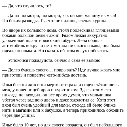
— Да, что случилось, то?
— Да ты посмотри, посмотри, как он мне машину вымыл!
По бокам разводы. Ты, что не видишь, слепая курица.
Во дворе их большого дома, стоял поблескивая глянцевыми
боками большой белый джип. Рядом лежал аккуратно
уложенный шланг и высокий табурет. Лена обошла
автомобиль вокруг и не заметила никакого изъяна, она была
идеально помыта. Но сказать об этом вслух побоялась.
— Успокойся пожалуйста, сейчас я сама ее вымою.
— Долго будешь своего… покрывать? Иду лучше жрать мне
приготовь и покрепче чего-нибудь достань.
Илья был ни жив и ни мертв от страха и сидел съёжившись
между поленницей дров и курятником. Здесь отчим его
никогда не находил, он все время думал, что мальчишка
убегал через заднюю дверь и даже заколотил ее. Хотя этот
вход был очень удобный для мамы, отсюда ей было ближе
идти в магазин или к бабушке, а теперь приходилось обходить
через две улицы.
Илье было 10 лет, но для своего возраста, он был небольшого