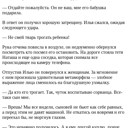
— Отдайте пожалуйста. Он не ваш, мне его бабушка
подарила.
В ответ он получил хорошую затрещину. Илья сжался, ожидая
следующего удара.
— Не смей тварь трогать ребенка!
Рука отчима повисла в воздухе, он недоуменно обернулся
посмотреть кто посмел его остановить. На дороге стояла тетя
Наташа и еще одна соседка, которая снимала все
происходящее на камеру телефона.
Отпустив Илью он повернулся к женщинам. За мгновение
с ним произошла удивительная метаморфоза — злобное
выражение лица сменилось на благодушную ухмылку.
— Да кто его трогает. Так, чуток воспитываю сорванца. Все-
таки сын мне.
— Врешь! Мы все видели, сыновей не бьют как себе равных,
а перед этим не давят машиной. Не откатись он вовремя и его
переехал бы, не моргнув глазом.
— Это нечаянно получилось. А я ему другой куплю, лучше