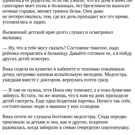
удивились ее родители, если бы узнали, что их дочь в качестве
санитарки моет полы в больницах, без брезгливости выносит
ночные горшки, меняет грязное белье. Они даже
не интересовались, тем, где их дочь пропадает все это время,
успокоилась и ладно.
Вызванный детский врач долго слушал и осматривал
малышку.
— Ну, что я тебе могу сказать? Состояние тяжелое, надо
ребенка отправлять в больницу. Давайте готовьте ее, а я пойду
других детей осмотрю.
Вика сидела на кушетке в кабинете и тихонько покачивала
дочку, негромко напевая колыбельную мелодию. Медсестра,
ушедшая вместе с доктором, вернулась почти сразу.
— Я там не нужна, тетя Нина ему поможет, а я пока бумагами
займусь. Кстати, ты же знаешь, что к нам на днях приходили
детей смотреть. Еще одна бездетная парочка. Ничего так себе,
состоятельные люди и машина у них солидная.
Вика почти не слушала болтовню медсестры. Сюда нередко
приезжали за детьми и она, как и другие, искренне
радовалась, когда забирали в семью очередную сиротинушку.