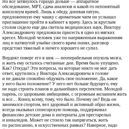
Но все затянулось гораздо дольше — аппаратное
обследование, МРТ, сдача анализов и какой-то непонятный
консилиум врачей. Лишь к обеду, допевая пятую,
предложенную ему чашку с ароматным чаем он услышал
приглашение пройти в кабинет к врачу. Здесь за круглым
столом сидело еще два светила медицинских наук. Виктору
Александровичу предложили присесть в одно из мягких
кресел. Молодой человек уже по напряженным выражениям
лиц и натянутой улыбке своего врача понял, разговор
предстоял тяжелый и ничего хорошего не сулил.
Вердикт поверг его в шок — неоперабельная опухоль мозга,
и жить ему осталось считанные дни. Время было упущено.
Как? Откуда? Эти вопросы, на которые никто не мог дать
ответ, крутились у
Виктора Александровича в голове
и не давали спокойно обдумать свое положение. Да, какое
у него было положение? У него нет больше будущего, ему
не надо строить планов и дальнейших перспектив. Молодой
парень, со здоровыми амбициями, с огромным желанием жить
и все… Конец всему, тому, что было. Почему он? Ведь он
занимался спортом, вел здоровый и активный образ жизни,
всегда оказывал спонсорскую помощь, поддерживал
финансово детские дома и интернаты для престарелых
и инвалидов. Может не стоило так напрягаться, жить
по расписанию, в искусственных рамках? Наверное, надо