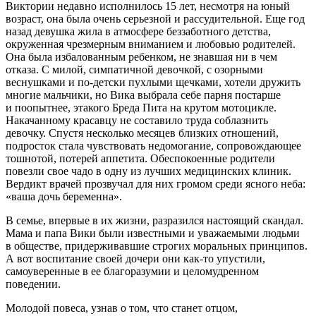
Виктории недавно исполнилось 15 лет, несмотря на юный
возраст, она была очень серьезной и рассудительной. Еще год
назад девушка жила в атмосфере беззаботного детства,
окруженная чрезмерным вн
иман
ием и любовью родителей.
Она была избалованным ребенком, не знавшая ни в чем
отказа. С милой, симпатичной девочкой, с озорными
веснушками и по-детски пухлыми щечками, хотели дружить
многие мальчики, но Вика выбрала себе парня постарше
и поопытнее, этакого Бреда Пита на крутом мотоцикле.
Накачанному красавцу не составило труда соблазнить
девочку. Спустя несколько месяцев близких отношений,
подрост
ок стала чувствовать недомогание, сопровождающее
тошнотой, потерей аппетита. Обеспокоенные родители
повезли свое чадо в одну из лучших медицинских клиник.
Вердикт врачей прозвучал для них громом среди ясного неба:
«ваша дочь беременна».
В семье, впервые в их жизни, разразился настоящий скандал.
Мама и папа Вики были известными и уважаемыми людьми
в обществе, придерживавшие строгих моральных принципов.
А вот воспитание своей дочери они как-то упустили,
самоуверенные в ее благоразумии и целомудренном
поведении.
Молодой повеса, узнав о том, что станет отцом,