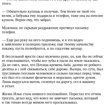
этого.
— Обязательно купишь и получше. Тем более не твой это
велик, а бабушка ему подарила и телефон, тоже она на пенсию
купила. Верни ему, что забрал.
Мужчина, не скрывая раздражение протянул пасынку
телефон.
— Еще раз руку на него поднимешь, и я это видео
к заявлению в полицию приложу, еще твоему начальству
покажу, пусть полюбуются, и по соцсетям запущу.
В бессильной ярости сжал мужчина руки, ох, как бы он сейчас
ее отколошматил, чтобы все зубы в пыли на земле оказались.
Да не смел, знал, что Наташа кремень баба. далеко не робкого
десятка и с ней связываться, себе дороже. Валера, по сути, был
трусливым гнусным человеком и сильно пасовал перед теми,
кто был его сильнее физически и морально, крепче духом.
Лишь выругался матом, сплюнул на дорогу, сел в машину
и уехал.
Жизнь Ильи стала немного поспокойнее. Перестал его отчим
трогать, делал вид, что вовсе не замечает пасынка, который
и так тенью всегда мимом него проскальзывал.