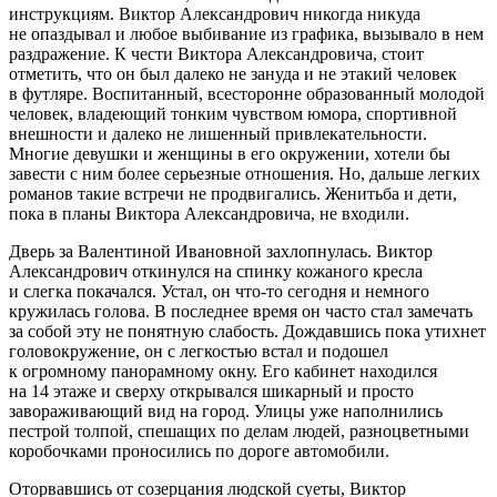
инструкциям. Виктор Александрович никогда никуда
не опаздывал и любое выбивание из графика, вызывало в нем
раздражение. К чести Виктора Александровича, стоит
отметить, что он был далеко не зануда и не этакий человек
в футляре. Воспитанный, всесторонне образованный молодой
человек, владеющий тонким чувством юмора, спортивной
внешности и далеко не лишенный привлекательности.
Многие девушки и женщины в его окружении, хотели бы
завести с ним более серьезные отношения. Но, дальше легких
романов такие встречи не продвигались. Женитьба и дети,
пока в планы Виктора Александровича, не входили.
Дверь за Валентиной Ивановной захлопнулась. Виктор
Александрович откинулся на спинку кожаного кресла
и слегка покачался. Устал, он что-то сегодня и немного
кружилась голова. В последнее время он часто стал замечать
за собой эту не понятную слабость. Дождавшись пока утихнет
головокружение, он с легкостью встал и подошел
к огромному панорамному окну. Его кабинет находился
на 14 этаже и сверху открывался шикарный и просто
завораживающий вид на город. Улицы уже наполнились
пестрой толпой, спешащих по делам людей, разноцветными
коробочками проносились по дороге автомобили.
Оторвавшись от созерцания людской суеты, Виктор