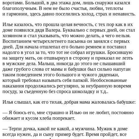
воротами. Большой, в два этажа дом, лишь снаружи казался
благополучным. В нем не было счастья, любви, теплоты
и гармонии, здесь давно поселились холод, страх и ненависть.
Илье казалось, что прошла целая вечность, с тех пор как в их
доме появился дядя Валера. Буквально с первых дней, он стал
хозяином и стал указывать, что можно делать, а чего нельзя.
Воспитанием четырех
летн
его пасынка он занялся с первых
дней. Для начала отшлепал его больно ремнем и поставил
надолго в угол за то, что тот не собрал игрушки. Бросившую
на защиту мать, он отшвырнул в сторону и приказал не лезть
в мужские дела. Малыш, никогда до этого не слышавший
даже грубого слова от мамы и бабушки был сильно напуган
таким поведением этого большого и чужого дяденьки,
который требовал называть себя папкой. Необоснованные
наказания продолжались регулярно, за неубранную вовремя
посуду, за съеденную без спроса шоколадку и т.д..
Илья слышал, как его тихая, добрая мама жаловалась бабушке:
— Я боюсь его, мне страшно и Илью он не любит, постоянно
обижает и кусом хлеба попрекает.
— Терпи дочка, какой не какой, а мужчина. Мужик в доме
всегда нужен, да и сыну пример будет. Время пройдет, все