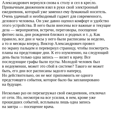
Александрович вернулся снова к столу и сел в кресло.
Привычным движением взял в руки свой электронный
ежедневник, который уже заменил ему бумажный носитель.
Очень удачный и необходимый гаджет для современного,
делового человека. Он уже давно оценил комфорт и удобство
этого устройства. В него были внесены все важные и текущие
дела — мероприятия, встречи, переговоры, посещение
фитнес-зала, дни рождения близких и родных и т. д. Как
правило, все дни и часы у него были расписаны за неделю,
а то и месяцы вперед. Виктор Александрович провел
по экрану пальцем и перевернул страницу, чтобы посмотреть
планы на предстоящие дни. К его изумлению, на следующий
день была только одна запись — визит к врачу. Все
последующие графы были пусты. Молодой человек был
в недоумении, может это сбой в системе? Такого не может
быть, его дни все расписаны задолго наперед.
Но действительно, он не мог припомнить не одного
предстоящего события, которое было бы запланировано
на будущее.
Несколько раз он перезагружал свой ежедневник, отключал
от сети. Но, несмотря на все усилия, в нем, кроме уже
прошедших событий, всплывала лишь одна запись
на завтра — посещение врача.