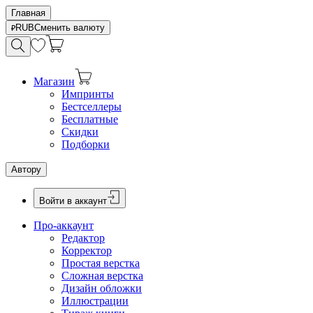
Главная
RUB
Сменить валюту
Магазин
Импринты
Бестселлеры
Бесплатные
Скидки
Подборки
Автору
Войти в аккаунт
Про-аккаунт
Редактор
Корректор
Простая верстка
Сложная верстка
Дизайн обложки
Иллюстрации