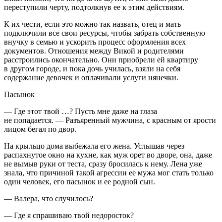
переступили черту, подтолкнув ее к этим действиям.
К их чести, если это можно так назвать, отец и мать
подключили все свои ресурсы, чтобы забрать собственную
внучку в семью и ускорить процесс оформления всех
документов. Отношения между Викой и родителями
расстроились окончательно. Они приобрели ей квартиру
в другом городе, и пока дочь училась, взяли на себя
содержание девочек и оплачивали услуги нянечки.
Пасынок
— Где этот твой …? Пусть мне даже на глаза
не попадается. — Разъяренный мужчина, с красным от ярости
лицом бегал по двор.
На крыльцо дома выбежала его жена. Услышав через
распахнутое окно на кухне, как муж орет во дворе, она, даже
не вымыв руки от теста, сразу бросилась к нему. Лена уже
знала, что причиной такой агрессии ее мужа мог стать только
один человек, его пасынок и ее родной сын.
— Валера, что случилось?
— Где я спрашиваю твой недоросток?