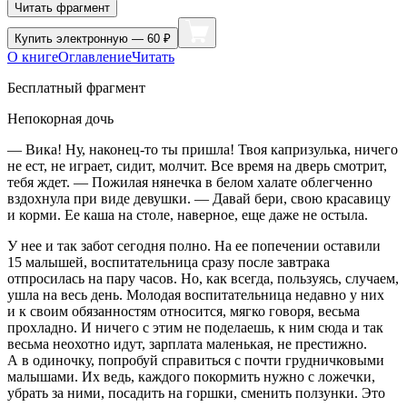
Читать фрагмент
Купить
электронную — 60 ₽
О книге
Оглавление
Читать
Бесплатный фрагмент
Непокорная дочь
— Вика! Ну, наконец-то ты пришла! Твоя капризулька, ничего
не ест, не играет, сидит, молчит. Все время на дверь смотрит,
тебя ждет. — Пожилая нянечка в белом халате облегченно
вздохнула при виде девушки. — Давай бери, свою красавицу
и корми. Ее каша на столе, наверное, еще даже не остыла.
У нее и так забот сегодня полно. На ее попечении оставили
15 малышей, воспитательница сразу после завтрака
отпросилась на пару часов. Но, как всегда, пользуясь, случаем,
ушла на весь день. Молодая воспитательница недавно у них
и к своим обязанностям относится, мягко говоря, весьма
прохладно. И ничего с этим не поделаешь, к ним сюда и так
весьма неохотно идут, зарплата маленькая, не престижно.
А в одиночку, попробуй справиться с почти грудничковыми
малышами. Их ведь, каждого покормить нужно с ложечки,
убрать за ними, посадить на горшки, сменить ползунки. Это