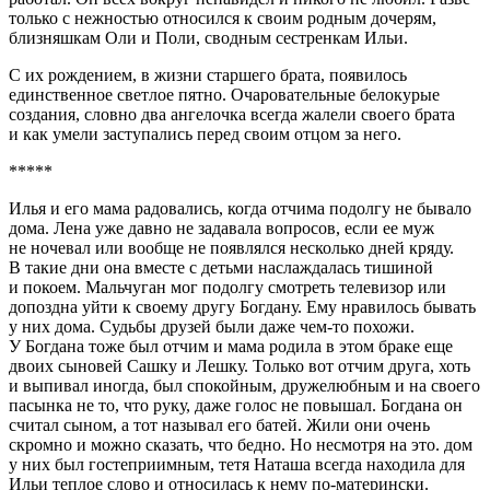
только с нежностью относился к своим родным дочерям,
близняшкам Оли и Поли, сводным сестренкам Ильи.
С их рождением, в жизни старшего брата, появилось
единственное светлое пятно. Очаровательные белокурые
создания, словно два ангелочка всегда жалели своего брата
и как умели заступались перед своим отцом за него.
*****
Илья и его мама радовались, когда отчима подолгу не бывало
дома. Лена уже давно не задавала вопросов, если ее муж
не ночевал или вообще не появлялся несколько дней кряду.
В такие дни она вместе с детьми наслаждалась тишиной
и покоем. Мальчуган мог подолгу смотреть телевизор или
допоздна уйти к своему другу Богдану. Ему нравилось бывать
у них дома. Судьбы друзей были даже чем-то похожи.
У Богдана тоже был отчим и мама родила в этом браке еще
двоих сыновей Сашку и Лешку. Только вот отчим друга, хоть
и выпивал иногда, был спокойным, дружелюбным и на своего
пасынка не то, что руку, даже голос не повышал. Богдана он
считал сыном, а тот называл его батей. Жили они очень
скромно и можно сказать, что бедно. Но несмотря на это. дом
у них был гостеприимным, тетя Наташа всегда находила для
Ильи теплое слово и относилась к нему по-матерински.