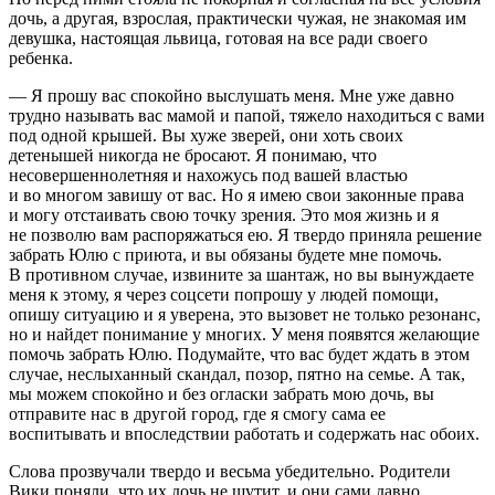
дочь, а другая, взрослая, практически чужая, не знакомая им
девушка, настоящая львица, готовая на все ради своего
ребенка.
— Я прошу вас спокойно выслушать меня. Мне уже давно
трудно называть вас мамой и папой, тяжело находиться с вами
под одной крышей. Вы хуже зверей, они хоть своих
детенышей никогда не бросают. Я понимаю, что
не
совершеннолетн
яя и нахожусь под вашей властью
и во многом завишу от вас. Но я имею свои законные права
и могу отстаивать свою точку зрения. Это моя жизнь и я
не позволю вам распоряжаться ею. Я твердо приняла решение
забрать Юлю с приюта, и вы обязаны будете мне помочь.
В противном случае, извините за шантаж, но вы вынуждаете
меня к этому, я через соцсети попрошу у людей помощи,
опишу ситуацию и я уверена, это вызовет не только резонанс,
но и найдет пон
иман
ие у многих. У меня появятся желающие
помочь забрать Юлю. Подумайте, что вас будет ждать в этом
случае, неслыханный скандал, позор, пятно на семье. А так,
мы можем спокойно и без ог
ласк
и забрать мою дочь, вы
отправите нас в другой город, где я смогу сама ее
воспитывать и впоследствии работать и содержать нас обоих.
Слова прозвучали твердо и весьма убедительно. Родители
Вики поняли, что их дочь не шутит, и они сами давно