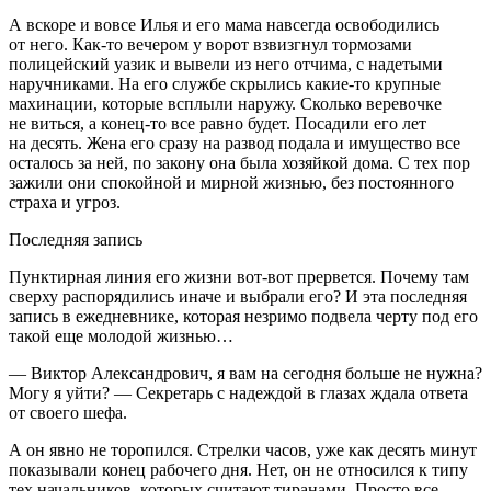
А вскоре и вовсе Илья и его мама навсегда освободились
от него. Как-то вечером у ворот взвизгнул тормозами
полицейский уазик и вывели из него отчима, с надетыми
наручниками. На его службе скрылись какие-то крупные
махинации, которые всплыли наружу. Сколько веревочке
не виться, а конец-то все равно будет. Посадили его лет
на десять. Жена его сразу на развод подала и имущество все
осталось за ней, по закону она была хозяйкой дома. С тех пор
зажили они спокойной и мирной жизнью, без постоянного
страха и угроз.
Последняя запись
Пунктирная линия его жизни вот-вот прервется. Почему там
сверху распорядились иначе и выбрали его? И эта последняя
запись в ежедневнике, которая незримо подвела черту под его
такой еще молодой жизнью…
— Виктор Александрович, я вам на сегодня больше не нужна?
Могу я уйти?
— Секретарь с надеждой в глазах ждала ответа
от своего шефа.
А он явно не торопился. Стрелки часов, уже как десять минут
показывали конец рабочего дня. Нет, он не относился к типу
тех начальников, которых считают тиранами. Просто все