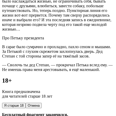
было наслаждаться жизнью, не ограничивать себя, бывать
почаще с друзьями, влюбиться, завести собаку, побольше
путешествовать. Но, теперь поздно. Пунктирная линия его
жизни вот-вот прервется. Почему там сверху распорядились
иначе и выбрали его? И эта последняя запись в ежедневнике,
которая незримо подвела черту под его такой еще молодой
жизнью…
Про Петьку
президент
а
В сарае было сумрачно и прохладно, пахло сеном и мышами.
За Петькой с глухим скрежетом захлопнулась дверь. Дед
Степан с той стороны запер её на тяжёлый засов.
— Сволочь ты дед Степан, — прокричал Петька вслед ему. —
Не имеешь права меня арестовывать, я ещё маленький.
18+
Книга предназначена
для читателей старше 18 лет
Я старше 18
Отмена
Бесплатный фрагмент закончился.