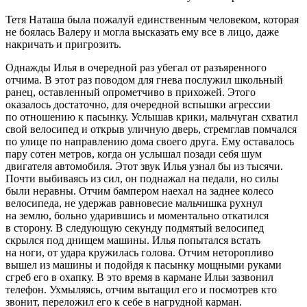
Тетя Наташа была пожалуй единственным человеком, которая
не боялась Валеру и могла высказать ему все в лицо, даже
накричать и пригрозить.
Однажды Илья в очередной раз убегал от разъяренного
отчима. В этот раз поводом для гнева послужил школьный
ранец, оставленный опрометчиво в прихожей. Этого
оказалось достаточно, для очередной вспышки агрессии
по отношению к пасынку. Услышав крики, мальчуган схватил
свой велосипед и открыв уличную дверь, стремглав помчался
по улице по направлению дома своего друга. Ему оставалось
пару сотен метров, когда он услышал позади себя шум
двигателя автомобиля. Этот звук Илья узнал бы из тысячи.
Почти выбиваясь из сил, он поднажал на педали, но силы
были неравны. Отчим бампером наехал на заднее
колес
о
велосипеда, не удержав равновесие мальчишка рухнул
на землю, больно ударившись и моментально откатился
в сторону. В следующую секунду подмятый велосипед
скрылся под днищем машины. Илья попытался встать
на ноги, от удара кружилась голова. Отчим неторопливо
вышел из машины и подойдя к пасынку мощными руками
сгреб его в охапку. В это время в кармане Ильи зазвонил
телефон. Ухмыляясь, отчим вытащил его и посмотрев кто
звонит, переложил его к себе в нагрудной карман.