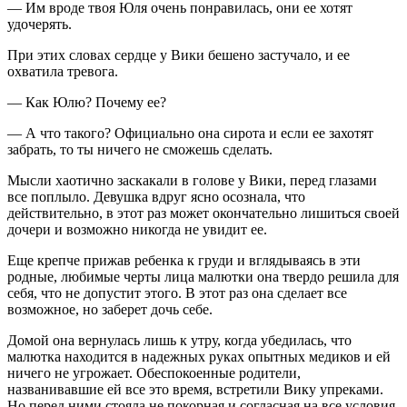
— Им вроде твоя Юля очень понравилась, они ее хотят
удочерять.
При этих словах сердце у Вики бешено застучало, и ее
охватила тревога.
— Как Юлю? Почему ее?
— А что такого? Официально она сирота и если ее захотят
забрать, то ты ничего не сможешь сделать.
Мысли хаотично заскакали в голове у Вики, перед глазами
все поплыло. Девушка вдруг ясно осознала, что
действительно, в этот раз может окончательно лишиться своей
дочери и возможно никогда не увидит ее.
Еще крепче прижав ребенка к груди и вглядываясь в эти
родные, любимые черты лица малютки она твердо решила для
себя, что не допустит этого. В этот раз она сделает все
возможное, но заберет дочь себе.
Домой она вернулась лишь к утру, когда убедилась, что
малютка находится в надежных руках опытных медиков и ей
ничего не угрожает. Обеспокоенные родители,
названивавшие ей все это время, встретили Вику упреками.
Но перед ними стояла не покорная и согласная на все условия