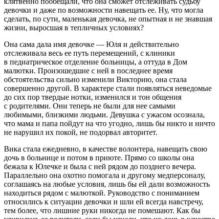
клятвенно пообещали, что она сможет отслеживать судьбу
девочки и даже по возможности навещать ее. Ну, что могла
сделать, по сути, маленькая девочка, не опытная и не знавшая
жизни, выросшая в тепличных условиях?
Она сама дала имя девочке — Юля и действительно
отслеживала весь ее путь перемещений, с клиники
в педиатрическое отделение больницы, а оттуда в Дом
малютки. Произошедшие с ней в последнее время
обстоятельства сильно изменили Викторию, она стала
совершенно другой. В характере стали появляться неведомые
до сих пор твердые нотки, изменился и тон общения
с родителями. Они теперь не были для нее самыми
любимыми, близкими людьми. Девушка с ужасом осознала,
что мама и папа пойдут на что угодно, лишь бы никто и ничто
не нарушил их покой, не подорвал авторитет.
Вика стала ежедневно, в качестве волонтера, навещать свою
дочь в больнице и потом в приюте. Прямо со школы она
бежала к Юлечке и была с ней рядом до позднего вечера.
Параллельно она охотно помогала и другому медперсоналу,
соглашаясь на любые условия, лишь бы ей дали возможность
находиться рядом с малюткой. Руководство с пон
иман
ием
относились к ситуации девочки и шли ей всегда навстречу,
тем более, что лишние руки никогда не помешают. Как бы