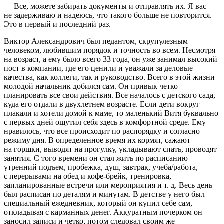
— Все, можете забирать документы и отправлять их. Я вас
не задерживаю и надеюсь, что такого больше не повторится.
Это в первый и последний раз.
Виктор Александрович был педантом, скрупулезным
человеком, любившим порядок и точность во всем. Несмотря
на возраст, а ему было всего 33 года, он уже занимал высокий
пост в компании, где его ценили и уважали за деловые
качества, как коллеги, так и руководство. Всего в этой жизни
молодой начальник добился сам. Он привык четко
планировать все свои действия. Все началось с детского сада,
куда его отдали в двух
летн
ем возрасте. Если дети вокруг
плакали и хотели домой к маме, то маленький Витя буквально
с первых дней ощутил себя здесь в комфортной среде. Ему
нравилось, что все происходит по распорядку и согласно
режиму дня. В определенное время их кормят, сажают
на горшки, выводят на прогулку, укладывают спать, проводят
занятия. С того времени он стал жить по расписанию —
утренний подъем, пробежка, душ, завтрак, учеба/работа,
с перерывами на обед и кофе-брейк, тренировка,
запланированные встречи или мероприятия и т. д. Весь день
был расписан по деталям и минутам. В детстве у него был
специальный ежедневник, который он купил себе сам,
откладывая с карманных денег. Аккуратным почерком он
заносил записи и четко, потом следовал своим же