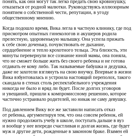
понять, как они могут так легко предать свою кровинушку,
отказаться от родной малютки. Руководствуясь иллюзорным
понятием о собственной чести, репутации, в угоду
общественному мнению.
Когда подошло время, Вика легла в частную клинику, где под
присмотром опытных гинекологов и акушеров родила
прелестную, здоровенькую малышку. Она успела прижать
к себе свою доченьку, почувствовать ее дыхание,
сердцебиение и тепло крохотного тельца. Эта близость, эти
минуты перевернули все сознание юной мамы, она поняла,
что не сможет больше жить без своего ребенка и не готова
отдавать ее кому либо. Так называемые бабушка и дедушка,
даже не захотели взглянуть на свою внучку. Впервые в жизни
Вика взбунтовалась и устроила настоящий переполох, такого
скандала в стенах столь респектабельного учреждения
никогда не было и вряд ли будет. После долгих уговоров
и увещаний, пришли к компромиссному решению, которое
частично устраивало родителей, но никак не саму девушку.
Под давлением Вику все же заставили написать отказ
от ребенка, аргументируя тем, что она совсем ребенок, ей
нужно продолжить учебу в школе, поступать дальше в вуз
и вообще у нее впереди счастливая и долгая жизнь, где будет
муж и другие дети, рожденные в законном браке. Взамен ей