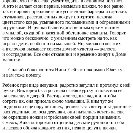
хорошо, что не все еще умеют ходить, в основном ползают.
А кто и делает свои первые, несмелые шажки, то все равно,
так и норовят преодолеть искусственные барьеры из детских
стульчиков, расставленных вокруг потертого, некогда
цветастого ковра, усыпанного поломанными и обгрызенными
игрушками. Игрушки были единственным ярким пятном
в унылой, скудной и казенной обстановке комнаты. Говорят,
что можно бесконечно, с умилением смотреть на то, как
играют дети, особенно на малышей. Но, милая возня этих
ангелочков вызывает совсем другие чувства — жалость
и сострадание. Все они
отказни
ки и временно живут в Доме
малютки.
— Спасибо большое тетя Нина. Сейчас покормлю Юлечку
и вам тоже помогу.
Ребенок при виде девушки, радостно загулил и протянул к ней
ручки. Виктория быстро сняла с себя куртку и
повеси
ла ее
на вешалку у дверей. Растирая холодные ладони, чтобы
согреть их, она присела около малышки. К ним тут же
подползли еще пару детишек, цепляясь за свитер и за длинные
распущенные волосы девушки, они пытались встать на еще
не окрепшие ножки и требовали своей порции вн
иман
ия.
Смеясь, Вика осторожно отцепила детские ручонки от себя
и
ласк
ово обняла каждого из них, нежно целуя в щечки.