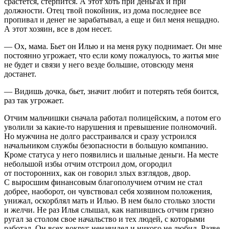
срастется, стерпится. А этот хоть при деньгах и при
должности. Отец твой покойник, из дома последнее все
пропивал и денег не зарабатывал, а еще и бил меня нещадно.
А этот хозяин, все в дом несет.
— Ох, мама. Бьет он Илью и на меня руку поднимает. Он мне
постоянно угрожает, что если кому пожалуюсь, то житья мне
не будет и связи у него везде большие, отовсюду меня
достанет.
— Видишь дочка, бьет, значит любит и потерять тебя боится,
раз так угрожает.
Отчим мальчишки сначала работал полицейским, а потом его
уволили за какие-то нарушения и превышение полномочий.
Но мужчина не долго расстраивался и сразу устроился
начальником службы безопасности в большую компанию.
Кроме статуса у него появились и шальные деньги. На месте
небольшой избы отчим отстроил дом, огородил
от посторонних, как он говорил злых взглядов, двор.
С выросшим финансовым благополучием отчим не стал
добрее, наоборот, он чувствовал себя хозяином положения,
унижал, оскорблял мать и Илью. В нем было столько злости
и желчи. Не раз Илья слышал, как напившись отчим грязно
ругал за столом свое начальство и тех людей, с которыми
работал. Он всех вокруг ненавидел и никого не любил. Разве