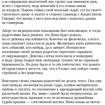
а за
совращ
ение
малолетн
ей ему грозит, как минимум срок,
исчез с горизонта, ведь женитьба в его планы никак
не входила. Парень собрал свой нехилый скарб, сел на своего
«железного коня» и укатил в сторону границы с Казахстаном.
Говорят, что жизнь у него впоследствии сложилась далеко
не гламурная.
Аборт по медицинским показаниям был невозможен, и тогда
родителями было решено, что Вика будет рожать,
но от ребенка она избавится. Конечно не физически, а всего
лишь напишет отказ после родов. Желающих взять ребеночка
хоть отбавляй, кто-нибудь, да и заберет. Интересное
положение своей дочери родители тщательно скрывали
от окружающих. Девочка слегка пополнела и вошедшие
в моду среди подростков свободные туники легко скрывали
беременность. На руку было и то обстоятельство, что рожать
ей предстояло в августе, так, что в 9 класс она пойдет снова
стройной и без животика.
Виктория слезно умаляла родителей не делать этого. Она уже
чувствовала, несмотря на юные годы, особую материнскую
любовь и теплоту, по отношению к зарождающей внутри себя
крохотной жизни. Но, мама с папой были непреклонны, их
репутация была превыше и их не волновала дальнейшая
судьба крошки — собственной внучки. Вика никак не могла