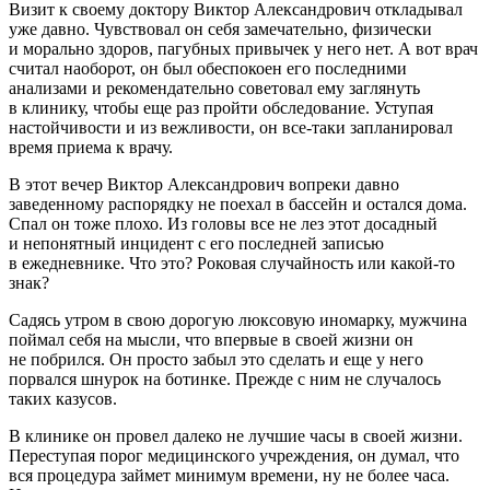
Визит к своему доктору Виктор Александрович откладывал
уже давно. Чувствовал он себя замечательно, физически
и морально здоров, пагубных привычек у него нет. А вот врач
считал наоборот, он был обеспокоен его последними
анализами и рекомендательно советовал ему заглянуть
в клинику, чтобы еще раз пройти обследование. Уступая
настойчивости и из вежливости, он все-таки запланировал
время приема к врачу.
В этот вечер Виктор Александрович вопреки давно
заведенному распорядку не поехал в бассейн и остался дома.
Спал он тоже плохо. Из головы все не лез этот досадный
и непонятный инцидент с его последней записью
в ежедневнике. Что это? Роковая случайность или какой-то
знак?
Садясь утром в свою дорогую люксовую иномарку, мужчина
поймал себя на мысли, что впервые в своей жизни он
не побрился. Он просто забыл это сделать и еще у него
порвался шнурок на ботинке. Прежде с ним не случалось
таких казусов.
В клинике он провел далеко не лучшие часы в своей жизни.
Переступая порог медицинского учреждения, он думал, что
вся процедура займет минимум времени, ну не более часа.