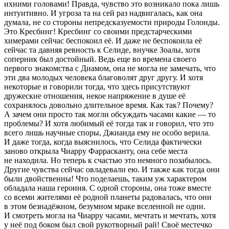
ихними головами! Правда, чувство это возникало пока лишь
интуитивно. И угроза та на сей раз надвигалась, как она
думала, не со стороны непредсказуемости природы Голонды.
Это Кресбинг! Кресбинг со своими предстарческими
химерами сейчас беспокоил её. И даже не беспокоила её
сейчас та давняя ревность к Селиде, внучке Зоалы, хотя
соперник был достойный. Ведь еще во времена своего
первого знакомства с Диамом, она не могла не замечать, что
эти два молодых человека благоволят друг другу. И хотя
некоторые и говорили тогда, что здесь присутствуют
дружеские отношения, некое напряжение в душе её
сохранялось довольно длительное время. Как так? Почему?
А зачем они просто так могли обсуждать часами какие — то
проблемы? И хотя любимый её тогда так и говорил, что это
всего лишь научные споры, Джианда ему не особо верила.
И даже тогда, когда выяснилось, что Селида фактически
заново открыла Чиарру Фаррасканту, она себе места
не находила. Но теперь к счастью это немного позабылось.
Другие чувства сейчас овладевали ею. И также как тогда они
были двойственны! Что поделаешь, таким уж характером
обладала наша
героин
я. С одной стороны, она тоже вместе
со всеми жителями её родной планеты радовалась, что они
в этом безнадёжном, безумном мраке вселенной не одни.
И смотреть могла на Чиарру часами, мечтать и мечтать, хотя
у неё под боком был свой рукотворный рай! Своё местечко