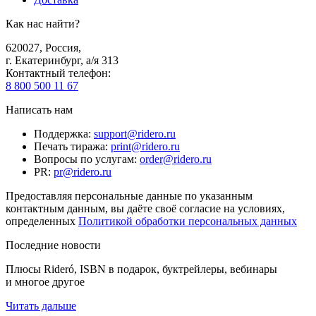
Как нас найти?
620027
,
Россия
,
г. Екатеринбург, а/я 313
Контактный телефон
:
8 800 500 11 67
Написать нам
Поддержка
:
support@ridero.ru
Печать тиража
:
print@ridero.ru
Вопросы по услугам
:
order@ridero.ru
PR
:
pr@ridero.ru
Предоставляя персональные данные по указанным
контактным данным, вы даёте своё согласие на условиях,
определенных
Политикой обработки персональных данных
Последние новости
Плюсы Rideró, ISBN в подарок, буктрейлеры, вебинары
и многое другое
Читать дальше