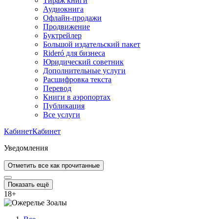
Тираж книги
Аудиокнига
Офлайн-продажи
Продвижение
Буктрейлер
Большой издательский пакет
Rideró для бизнеса
Юридический советник
Дополнительные услуги
Расшифровка текста
Перевод
Книги в аэропортах
Публикация
Все услуги
Кабинет
Кабинет
Уведомления
Отметить все как прочитанные
Показать ещё
18
+