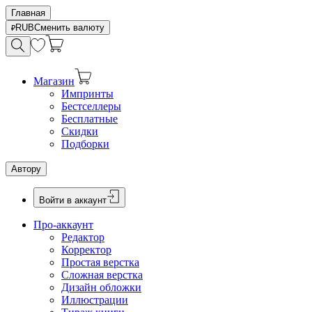
Главная
RUB
Сменить валюту
Магазин
Импринты
Бестселлеры
Бесплатные
Скидки
Подборки
Автору
Войти в аккаунт
Про-аккаунт
Редактор
Корректор
Простая верстка
Сложная верстка
Дизайн обложки
Иллюстрации