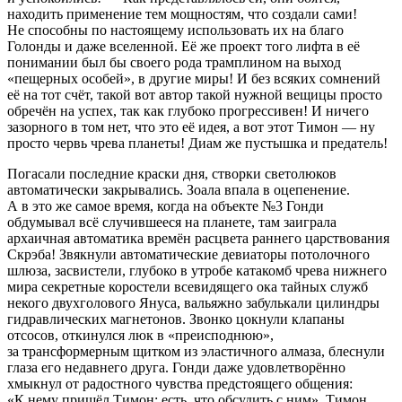
находить применение тем мощностям, что создали сами!
Не способны по настоящему использовать их на благо
Голонды и даже вселенной. Её же проект того лифта в её
понимании был бы своего рода трамплином на выход
«пещерных особей», в другие миры! И без всяких сомнений
её на тот счёт, такой вот автор такой нужной вещицы просто
обречён на успех, так как глубоко прогрессивен! И ничего
зазорного в том нет, что это её идея, а вот этот Тимон — ну
просто червь чрева планеты! Диам же пустышка и предатель!
Погасали последние краски дня, створки светолюков
автоматически закрывались. Зоала впала в оцепенение.
А в это же самое время, когда на объекте №3 Гонди
обдумывал всё случившееся на планете, там заиграла
архаичная автоматика времён расцвета раннего царствования
Скрэба! Звякнули автоматические девиаторы потолочного
шлюза, засвистели, глубоко в утробе катакомб чрева нижнего
мира секретные коростели всевидящего ока тайных служб
некого двухголового Януса, вальяжно забулькали цилиндры
гидравлических магнетонов. Звонко цокнули клапаны
отсосов, откинулся люк в «преисподнюю»,
за трансформерным щитком из эластичного алмаза, блеснули
глаза его недавнего друга. Гонди даже удовлетворённо
хмыкнул от радостного чувства предстоящего общения:
«К нему пришёл Тимон; есть, что обсудить с ним». Тимон