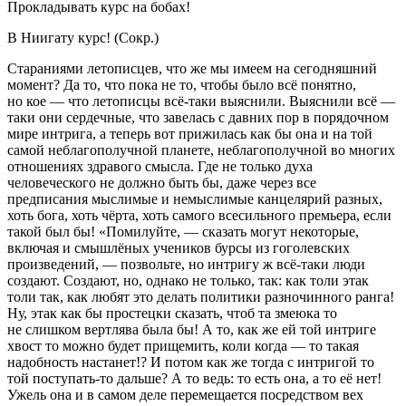
Прокладывать курс на бобах!
В Ниигату курс! (Сокр.)
Стараниями летописцев, что же мы имеем на сегодняшний
момент? Да то, что пока не то, чтобы было всё понятно,
но кое — что летописцы всё-таки выяснили. Выяснили всё —
таки они сердечные, что завелась с давних пор в порядочном
мире интрига, а теперь вот прижилась как бы она и на той
самой неблагополучной планете, неблагополучной во многих
отношениях здравого смысла. Где не только духа
человеческого не должно быть бы, даже через все
предписания мыслимые и немыслимые канцелярий разных,
хоть бога, хоть чёрта, хоть самого всесильного премьера, если
такой был бы! «Помилуйте, — сказать могут некоторые,
включая и смышлёных учеников бурсы из гоголевских
произведений, — позвольте, но интригу ж всё-таки люди
создают. Создают, но, однако не только, так: как толи этак
толи так, как любят это делать политики разночинного ранга!
Ну, этак как бы простецки сказать, чтоб та змеюка то
не слишком вертлява была бы! А то, как же ей той интриге
хвост то можно будет прищемить, коли когда — то такая
надобность настанет!? И потом как же тогда с интригой то
той поступать-то дальше? А то ведь: то есть она, а то её нет!
Ужель она и в самом деле перемещается посредством вех