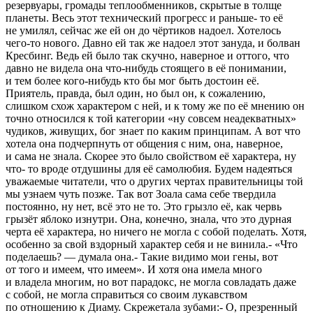
резервуары, громады теплообменников, скрытые в толще
планеты. Весь этот технический прогресс и раньше- то её
не умилял, сейчас же ей он до чёртиков надоел. Хотелось
чего-то нового. Давно ей так же надоел этот зануда, и болван
Кресбинг. Ведь ей было так скучно, наверное и оттого, что
давно не видела она что-нибудь стоящего в её понимании,
и тем более кого-нибудь кто бы мог быть достоин её.
Приятель, правда, был один, но был он, к сожалению,
слишком схож характером с ней, и к тому же по её мнению он
точно относился к той категории «ну совсем неадекватных»
чудиков, живущих, бог знает по каким принципам. А вот что
хотела она подчерпнуть от общения с ним, она, наверное,
и сама не знала. Скорее это было свойством её характера, ну
что- то вроде отдушины для её самолюбия. Будем надеяться
уважаемые читатели, что о других чертах правительницы той
мы узнаем чуть позже. Так вот Зоала сама себе твердила
постоянно, ну нет, всё это не то. Это грызло её, как червь
грызёт яблоко изнутри. Она, конечно, знала, что это дурная
черта её характера, но ничего не могла с собой поделать. Хотя,
особенно за свой вздорный характер себя и не винила.- «Что
поделаешь? — думала она.- Такие видимо мои гены, вот
от того и имеем, что имеем». И хотя она имела много
и владела многим, но вот парадокс, не могла совладать даже
с собой, не могла справиться со своим лукавством
по отношению к Диаму. Скрежетала зубами:- О, презренный