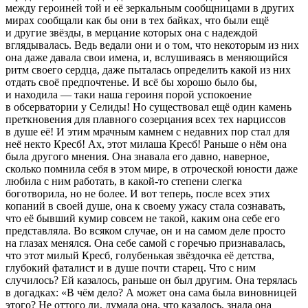
между
героин
ей той и её зеркальным сообщницами в других
мирах сообщали как бы они в тех байках, что были ещё
и другие звёзды, в мерцание которых она с надеждой
вглядывалась. Ведь ведали они и о том, что некоторым из них
она даже давала свои имена, и, вслушиваясь в меняющийся
ритм своего сердца, даже пыталась определить какой из них
отдать своё предпочтенье. И всё бы хорошо было бы,
и находила — таки наша
героин
я порой успокоение
в обсерватории у Селиды! Но существовал ещё один камень
преткновения для плавного созерцания всех тех нарциссов
в душе её! И этим мрачным камнем с недавних пор стал для
неё некто Кресб! Ах, этот милаша Кресб! Раньше о нём она
была другого мнения. Она знавала его давно, наверное,
сколько помнила себя в этом мире, в отроческой юности даже
любила с ним работать, в какой-то степени слегка
боготворила, но не более. И вот теперь, после всех этих
копаний в своей душе, она к своему ужасу стала сознавать,
что её бывший кумир совсем не такой, каким она себе его
представляла. Во всяком случае, он и на самом деле просто
на глазах менялся. Она себе самой с горечью признавалась,
что этот милый Кресб, голубенькая звёздочка её детства,
глубокий фаталист и в душе почти старец. Что с ним
случилось? Ей казалось, раньше он был другим. Она терялась
в догадках: «В чём дело? А может она сама была
вино
вницей
этого? Не оттого ли, думала она, что казалось, знала она