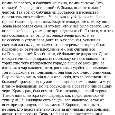
помнила всё это, и бабушку, конечно, помнила тоже. Это,
пожалуй, было единственной её, Зоалы, положительной
чертой. Так вот, от бабушки ей досталось и наследство
поразительного свойства. У нее, как и у бабушки её, были
пронзительно чёрные глаза. Выразительную же мимику лица
Зоала выработала сама. И это всё, что у неё было своего. Всё
остальное было чужим и не принадлежало ей. От того, что это
она осознавала, ей было частенько очень плохо, и её
не особенно устраивала даже та, казалось бы, успешная
светская жизнь. Даже знаменитое ожерелье, которое, было
подарено ей безумно влюблённым», как считали все
на Голонде, в неё Кресбингом, её больше не радовало. Даже
иногда начинало раздражать поскольку она осознавала, что
торжество того прекрасного гораздо выше её амбиций, её
влияния и чар наконец, хотя, роскошь и удобства пользования
той игрушкой в её понимании, она благосклонно принимала.
Еще ей было очень обидно и жаль себя, что её собственный
большой проект, под глумливо — шутовским названием «тут
и там!» переданный ею на обсуждение в совет по инновациям
через Крамсера», был осмеян. Этот «голондианский червь»
Тимон назвал автора сего шедевра, как представлялось ей,
тупицей! Её, видящую суть вещей, всё знающую, а так же
всех презирающую, так высмеять!? Хорошо, что никто
не знал, кто действительно стоит за шутливым псевдонимом
автора того проекта. Ведь это была она, повелительница