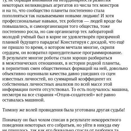
некоторых неликвидных агрегатов из числа тех монстров
и на то, что сообщество планеты постепенно стала
пополняться так называемыми новыми людьми! И хотя
профессиональные навыки, тех роботов — людей вроде бы
повышались, и самоорганизация того общества, тоже
постепенно росла, но сам организатор тех лабораторий
молодой учёный был в корне не удовлетворён призрачной
планкой будущего парадиза! Констатируя с досадой, что ещё
не пришло то время, о котором мечтали многие, скрипя
сердцем, он возвратил принудительное программирование.
В результате многие роботы стали хорошо разбираться
в межэтнических отношениях, в истории родной планеты,
в перипетиях смен общественных формаций на ней, довольно
объективно оценивали качества давно ушедших со сцен
известных личностей, но суммарный коэффициент их
собственных личностных анализов по всей массе этой
информации почти отсутствовал. То есть получалось: машина,
несмотря на все старания «Отцов-создателей» всё равно
оставалась машиной.
Тимону же волей провидения была уготована другая судьба!
Поначалу он был чохом списан в результате некорректного
поведения некоторых его собратьев, но уйти в никуда ему
не пришлось, так как его буквально спасла от разборки та