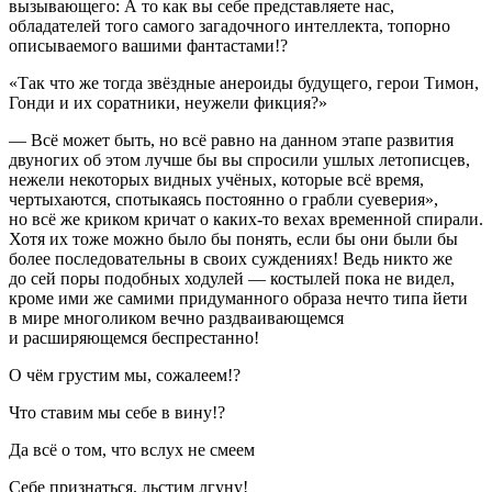
вызывающего: А то как вы себе представляете нас,
обладателей того самого загадочного интеллекта, топорно
описываемого вашими фантастами!?
«Так что же тогда звёздные анероиды будущего, герои Тимон,
Гонди и их соратники, неужели фикция?»
— Всё может быть, но всё равно на данном этапе развития
двуногих об этом лучше бы вы спросили ушлых летописцев,
нежели некоторых видных учёных, которые всё время,
чертыхаются, спотыкаясь постоянно о грабли суеверия»,
но всё же криком кричат о каких-то вехах временной спирали.
Хотя их тоже можно было бы понять, если бы они были бы
более последовательны в своих суждениях! Ведь никто же
до сей поры подобных ходулей — костылей пока не видел,
кроме ими же самими придуманного образа нечто типа йети
в мире многоликом вечно раздваивающемся
и расширяющемся беспрестанно!
О чём грустим мы, сожалеем!?
Что ставим мы себе в вину!?
Да всё о том, что вслух не смеем
Себе признаться, льстим лгуну!