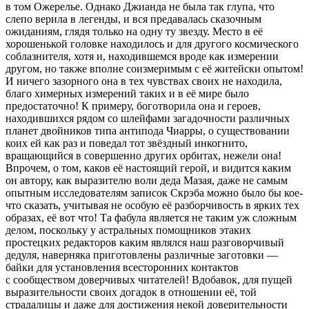
в том Ожерелье. Однако Джианда не была так глупа, что
слепо верила в легенды, и вся предавалась сказочным
ожиданиям, глядя только на одну ту звезду. Место в её
хорошенькой головке находилось и для другого космического
соблазнителя, хотя и, находившемся вроде как измерении
другом, но также вполне соизмеримым с её житейски опытом!
И ничего зазорного она в тех чувствах своих не находила,
благо химерных измерений таких и в её мире было
предостаточно! К примеру, боготворила она и героев,
находившихся рядом со шлейфами загадочности различных
планет д
войн
иков типа антипода Чиарры, о существовании
коих ей как раз и поведал тот звёздный инкогнито,
вращающийся в совершенно других орбитах, нежели она!
Впрочем, о том, каков её настоящий герой, и видится каким
он автору, как выразителю воли деда Мазая, даже не самым
опытным исследователям записок Скрэба можно было бы кое-
что сказать, учитывая не особую её разборчивость в ярких тех
образах, её вот что! Та фабула является не таким уж сложным
делом, поскольку у астральных помощников этаких
простецких редакторов каким являлся наш разговорчивый
дедуля, наверняка приготовлены различные заготовки —
байки для установления всесторонних контактов
с сообществом доверчивых читателей! Вдобавок, для пущей
выразительности своих догадок в отношении её, той
страдалицы и даже для достижения некой доверительности