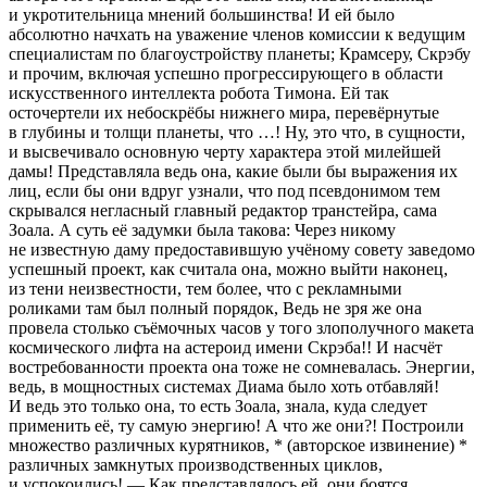
и укротительница мнений большинства! И ей было
абсолютно начхать на уважение
член
ов комиссии к ведущим
специалистам по благоустройству планеты; Крамсеру, Скрэбу
и прочим, включая успешно прогрессирующего в области
искусственного интеллекта робота Тимона. Ей так
осточертели их небоскрёбы нижнего мира, перевёрнутые
в глубины и толщи планеты, что …! Ну, это что, в сущности,
и высвечивало основную черту характера этой милейшей
дамы! Представляла ведь она, какие были бы выражения их
лиц, если бы они вдруг узнали, что под псевдонимом тем
скрывался негласный главный редактор транстейра, сама
Зоала. А суть её задумки была такова: Через никому
не известную даму предоставившую учёному совету заведомо
успешный проект, как считала она, можно выйти наконец,
из тени неизвестности, тем более, что с рекламными
роликами там был полный порядок, Ведь не зря же она
провела столько съёмочных часов у того злополучного макета
космического лифта на астероид имени Скрэба!! И насчёт
востребованности проекта она тоже не сомневалась. Энергии,
ведь, в мощностных системах Диама было хоть отбавляй!
И ведь это только она, то есть Зоала, знала, куда следует
применить её, ту самую энергию! А что же они?! Построили
множество различных курятников, * (авторское извинение) *
различных замкнутых производственных циклов,
и успокоились! — Как представлялось ей, они боятся,