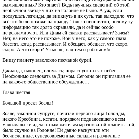
вымышленных? Кто знает? Ведь научных сведений об этой
необычной звезде у них на Голонде не было. А уж, если
послушать легенды, да вникнуть в их суть, так выходило, что
всё это было похоже на правду. Только непонятно, почему ту
информацию так долго скрывали, да и сейчас особо
не рекламируют. Или Диам ей сказки рассказывает? Зачем?
Нет, на него это не похоже. Вон у него, как у самого глаза
блестят, когда рассказывает. И обещает, обещает, что скоро,
скоро. А что скоро? Узнаешь, над тем и работаем!»
Внизу планету заволокло песчаной бурей.
Джианда, наконец, очнулась; пора спускаться с небес.
Необходимо следовать за Диамом. Сегодня он приглашал её
на какое-то общественное обсуждение…
Глава шестая
Большой проект Зоалы!
Зоале, законной супруге, почитай первого лица Голонды,
некого Кресбинга, кстати, порядком поднадоевшего всем
мало-мальски адекватным жителям мрачноватой планеты той,
было скучно на Голонде! Ей давно наскучили эти
бесчисленные, суперсовременные склады и различные