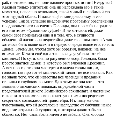
раб, ничтожество, не понимающее простых истин! Недоучка!
Какими только эпитетами она ни награждала его в такие
моменты, невольно вспоминая, такой милый и любимый ею
этот чудный облик. И даже, ещё и завидовала ему, и его
успехам. Так за успешно внедрённую программу обеспечения
продовольствием населения Голонды, она про себя наградила
его эпитетом «бульонное суфле!» И не хотелось ей, даже
самой себе признаться еще и в том, что, в сущности
обыденной жизни она недостойна даже его внимания. «А так
хотелось быть выше всех и в первую очередь выше его, то есть
Диама. Зачем? Да, чтобы хотя бы обратил, наконец, на неё
внимание. Кстати ещё одна закавыка усугубляла тот её
комплекс! По сути, она по разумению люда Голонды, была
просто знатной дамой, в которую был влюблён Кресбинг.
А вот про то, что она мастерски владела своим лицом,
голосом так про тот её магический талант не все знавали. Как
не знали того, что ей известны все легенды и предания
старины о глубоком космосе. Да к тому же она кое — что
знавала о шаманских повадках определённой части
представителей дикого Зомпийского архипелага и частенько
инкогнито знакомила свою «паству» с ними посредством
секретных возможностей транстейра. И к тому же она
чувствовала, что ей досталось в наследство от бабушки некое
видение астральной сущности, о котором давно забыло
общество. Нет, сама Зоала ничего не забыла. Она хорошо