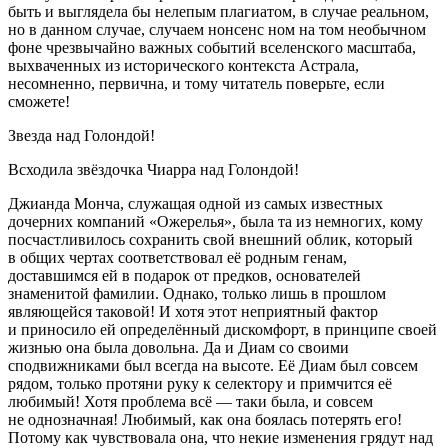
быть и выглядела бы нелепым плагиатом, в случае реальном,
но в данном случае, случаем нонсенс ном на том необычном
фоне чрезвычайно важных событий вселенского масштаба,
выхваченных из исторического контекста Астрала,
несомненно, первична, и тому читатель поверьте, если
сможете!
Звезда над Голондой!
Всходила звёздочка Чиарра над Голондой!
Джианда Монча, служащая одной из самых известных
дочерних компаний «Ожерелья», была та из немногих, кому
посчастливилось сохранить свой внешний облик, который
в общих чертах соответствовал её родным генам,
доставшимся ей в подарок от предков, основателей
знаменитой фамилии. Однако, только лишь в прошлом
являющейся таковой! И хотя этот неприятный фактор
и приносило ей определённый дискомфорт, в принципе своей
жизнью она была довольна. Да и Диам со своими
сподвижниками был всегда на высоте. Её Диам был совсем
рядом, только протяни руку к селектору и примчится её
любимый! Хотя проблема всё — таки была, и совсем
не однозначная! Любимый, как она боялась потерять его!
Потому как чувствовала она, что некие изменения грядут над