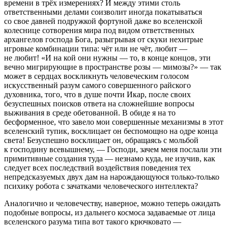
времени в трёх измерениях? И между этими столь
ответственными делами соизволит иногда покатываться
со свое давней подружкой фортуной даже во вселенской
колес
нице сотворения мира под видом ответственных
архангелов господа Бога, разыгрывая от скуки нехитрые
игровые комбинации типа: чёт или не чёт, любит —
не любит! «И на кой они нужны — то, в конце концов, эти
вечно мигрирующие в пространстве розы — мимозы?» — так
может в сердцах воскликнуть человеческим голосом
искусственный разум самого совершенного райского
духовника, того, что в душе почти Икар, после своих
безуспешных поисков ответа на сложнейшие вопросы
выживания в среде обетованной. В обиде я на то
бесформенное, что завело мои совершенные механизмы в этот
вселенский тупик, восклицает он беспомощно на одре конца
света! Безуспешно восклицает он, обращаясь с мольбой
к господину всевышнему, — Господи, зачем меня послали эти
примитивные создания туда — незнамо куда, не изучив, как
следует всех последствий воздействия поведения тех
непредсказуемых двух дам на нарождающуюся только-только
психику робота с зачатками человеческого интеллекта?
Аналогично и человечеству, наверное, можно теперь ожидать
подобные вопросы, из дальнего космоса задаваемые от лица
вселенского разума типа вот такого крючковато —