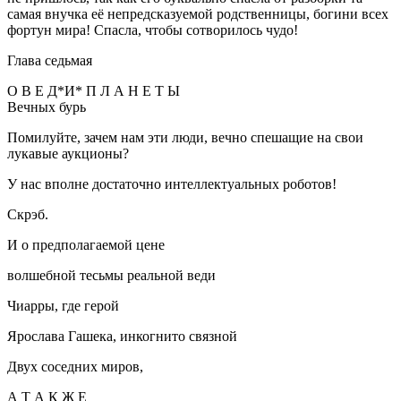
самая внучка её непредсказуемой родственницы, богини всех
фортун мира! Спасла, чтобы сотворилось чудо!
Глава седьмая
О В Е Д*И* П Л А Н Е Т Ы
Вечных бурь
Помилуйте, зачем нам эти люди, вечно спешащие на свои
лукавые аукционы?
У нас вполне достаточно интеллектуальных роботов!
Скрэб.
И о предполагаемой цене
волшебной тесьмы реальной веди
Чиарры, где герой
Ярослава Гашека, инкогнито связной
Двух соседних миров,
А Т А К Ж Е