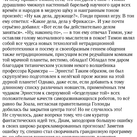
дурашливо чмокнул настенный барельеф научного царя всех
времён и народов в медную щёку и наигранным тоном
произнёс: «Ну как дела, дружище?». Гонди принял игру. В тон
ему ответил: «Какие дела, дела у Фрикасса». И уже почти
серьёзно добавил: «Вот если бы действительно делом
заняться». «Ну, наконец-то», — в тон ему отвечал Тимон, уже
оставляя голову молчаливого мыслителя в покое! Тимон являл
собой все чудеса новых технологий нетрадиционной
робототехники и посему и своеобразным гением общения
также нетрадиционным, присущим всем редчайшим комикам
той мрачной планеты, вестимо, обладал! Обладал тем даром
благодаря титаническим усилиям некого волшебника
профессора Крамсера — Эрнеста! Таким образом, он был
скрупулёзно подготовлен к нелёгкой прозе жизни на этой
дурной планете! Однако, даже если, если добавить к тому
длинному списку различных новшеств, применённых тем
чудаком Эрнестом к сверхумной «безделушке той» всех
положительные качеств саморазвивающихся роботов, то всё
равно бы Зоала, негласная правительница Голонды
добилась бы закрытия центра того! Но не случилось это!
Не случилось, даже вопреки тому, что сам куратор
фантастических идей тех, Диам, заподозрив большую ошибку
в своих широко разрекламированных прогнозах! Заметив
ошибку ту, спешно стал сворачивать грандиозную программу
ту, не обращая внимания на неординарность развития