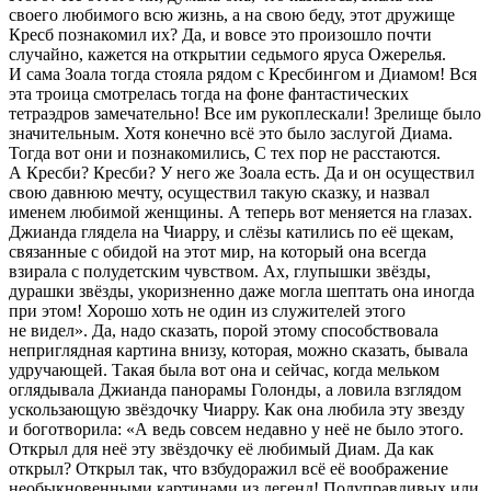
своего любимого всю жизнь, а на свою беду, этот дружище
Кресб познакомил их? Да, и вовсе это произошло почти
случайно, кажется на открытии седьмого яруса Ожерелья.
И сама Зоала тогда стояла рядом с Кресбингом и Диамом! Вся
эта троица смотрелась тогда на фоне фантастических
тетраэдров замечательно! Все им рукоплескали! Зрелище было
значительным. Хотя конечно всё это было заслугой Диама.
Тогда вот они и познакомились, С тех пор не расстаются.
А Кресби? Кресби? У него же Зоала есть. Да и он осуществил
свою давнюю мечту, осуществил такую сказку, и назвал
именем любимой женщины. А теперь вот меняется на глазах.
Джианда глядела на Чиарру, и слёзы катились по её щекам,
связанные с обидой на этот мир, на который она всегда
взирала с полудетским чувством. Ах, глупышки звёзды,
дурашки звёзды, укоризненно даже могла шептать она иногда
при этом! Хорошо хоть не один из служителей этого
не видел». Да, надо сказать, порой этому способствовала
неприглядная картина внизу, которая, можно сказать, бывала
удручающей. Такая была вот она и сейчас, когда мельком
оглядывала Джианда панорамы Голонды, а ловила взглядом
ускользающую звёздочку Чиарру. Как она любила эту звезду
и боготворила: «А ведь совсем недавно у неё не было этого.
Открыл для неё эту звёздочку её любимый Диам. Да как
открыл? Открыл так, что взбудоражил всё её воображение
необыкновенными картинами из легенд! Полуправдивых или