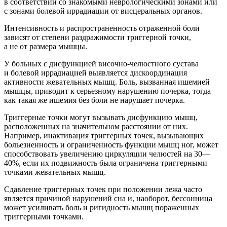
в соответствии со знакомыми неврологическими зонами или
с зонами болевой иррадиации от висцеральных органов.
Интенсивность и распространенность отраженной боли
зависят от степени раздражимости триггерной точки,
а не от размера мышцы.
У больных с дисфункцией височно-челюстного сустава
и болевой иррадиацией выявляется дискоординация
активности жевательных мышц. Боль, вызванная ишемией
мышцы, приводит к серьезному нарушению почерка, тогда
как такая же ишемия без боли не нарушает почерка.
Триггерные точки могут вызывать дисфункцию мышц,
расположенных на значительном расстоянии от них.
Например, инактивация триггерных точек, вызывающих
больезненность и ограниченность функции мышц ног, может
способствовать увеличению циркуляции челюстей на 30—
40%, если их подвижность была ограничена триггерными
точками жевательных мышц.
Сдавление триггерных точек при положении лежа часто
является причиной нарушений сна и, наоборот, бессонница
может усиливать боль и ригидность мышц пораженных
триггерными точками.