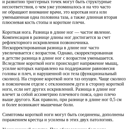
и развитию триггерных точек могут быть структурные
несоответствия, о чем уже упоминалось и на что часто
не обращают внимание врачи, это короткая нога или
уменьшенная одна половина таза, а также длинная вторая
плюсневая кость стопы и короткие плечи.
Короткая нога.
Разница в длине ног — частое явление.
Компенсация в разнице длины ног достигается за счет
рефлекторного искривления позвоночника.
Нескорректированная разница в длине ног часто
увеличивается с возрастом. Однако, скорректированная
в детстве разница в длине ног с возрастом уменьшается.
Вследствие короткой ноги происходит напряжение мышц,
усилие которых направлено на поддержание равновесия
головы и плеч, и нарушенной оси тела (функциональный
сколиоз). На стороне короткой ноги таз опущен. Чаще сколиоз
в поясничном отделе с отклонением дуги в сторону короткой
ноги, если нет других искривлений. Разница в длине ног
влечет за собой ассиметрию плечевого пояса, одно плечо
выше другого. Как правило, при разнице в длине ног 0,5 см
и более возникают мышечные боли.
Симптомы короткой ноги могут быть соединены, дополнены
поражением крестца и усилены в этих двух патологиях.