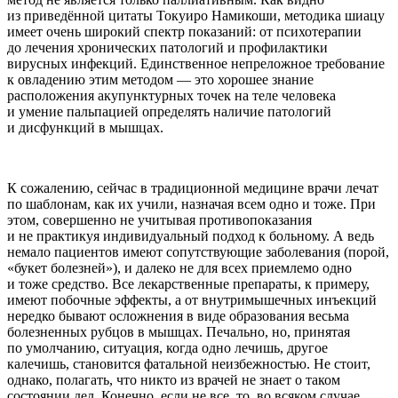
из приведённой цитаты Токуиро Намикоши, методика шиацу
имеет очень широкий спектр показаний: от психотерапии
до лечения хронических патологий и профилактики
вирусных инфекций. Единственное непреложное требование
к овладению этим методом — это хорошее знание
расположения акупунктурных точек на теле человека
и умение пальпацией определять наличие патологий
и дисфункций в мышцах.
К сожалению, сейчас в традиционной медицине врачи лечат
по шаблонам, как их учили, назначая всем одно и тоже. При
этом, совершенно не учитывая противопоказания
и не практикуя индивидуальный подход к больному. А ведь
немало пациентов имеют сопутствующие заболевания (порой,
«букет болезней»), и далеко не для всех приемлемо одно
и тоже средство. Все лекарственные препараты, к примеру,
имеют побочные эффекты, а от внутримышечных инъекций
нередко бывают осложнения в виде образования весьма
болезненных рубцов в мышцах. Печально, но, принятая
по умолчанию, ситуация, когда одно лечишь, другое
калечишь, становится фатальной неизбежностью. Не стоит,
однако, полагать, что никто из врачей не знает о таком
состоянии дел. Конечно, если не все, то, во всяком случае,