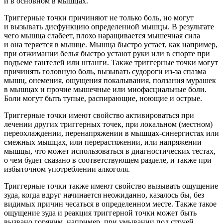
и в основном в мышцах.
Триггерные точки причиняют не только боль, но могут
и вызывать дисфункцию определенной мышцы. В результате
чего мышца слабеет, плохо наращивается мышечная сила
и она теряется в мышце. Мышца быстро устает, как например,
при отжимании белья быстро устают руки или в спорте при
подъеме гантелей или штанги. Также триггерные точки могут
причинять головную боль, вызывать судороги из-за спазма
мышц, онемения, ощущения покалывания, ползания мурашек
в мышцах и прочие мышечные или миофасциальные боли.
Боли могут быть тупые, распирающие, ноющие и острые.
Триггерные точки имеют свойство активироваться при
лечении других триггерных точек, при локальном (местном)
переохлаждении, перенапряжении в мышцах-синергистах или
смежных мышцах, или перерастяжении, или напряжении
мышцы, что может использоваться в диагностических тестах,
о чем будет сказано в соответствующем разделе, и также при
избыточном употреблении
алкогол
я.
Триггерные точки также имеют свойство вызывать ощущение
зуда, когда вдруг начинается неожиданно, казалось бы, без
видимых причин чесаться в определенном месте. Также такое
ощущение зуда и реакция триггерной точки может быть
вызвано горячим, например, при умывании под струей