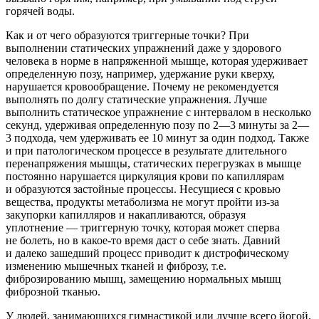
горячей воды.
Как и от чего образуются триггерные точки? При
выполнении статических упражнений даже у здорового
человека в норме в напряженной мышце, которая удерживает
определенную позу, например, удержание руки кверху,
нарушается кровообращение. Почему не рекомендуется
выполнять по долгу статические упражнения. Лучше
выполнить статическое упражнение с интервалом в несколько
секунд, удерживая определенную позу по 2—3 минуты за 2—
3 подхода, чем удерживать ее 10 минут за один подход. Также
и при патологическом процессе в результате длительного
перенапряжения мышцы, статических перегрузках в мышце
постоянно нарушается циркуляция крови по капиллярам
и образуются застойные процессы. Несущиеся с кровью
вещества, продукты метаболизма не могут пройти из-за
закупорки капилляров и накапливаются, образуя
уплотнение — триггерную точку, которая может сперва
не болеть, но в какое-то время даст о себе знать. Давний
и далеко зашедший процесс приводит к дистрофическому
изменению мышечных тканей и фиброзу, т.е.
фиброзированию мышц, замещению нормальных мышц
фиброзной тканью.
У людей, занимающихся гимнастикой или лучше всего йогой,