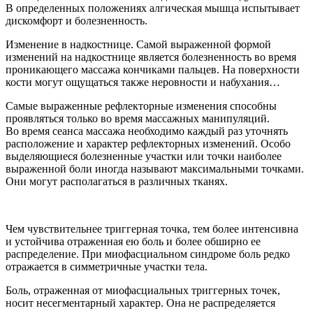
В определенных положениях алгическая мышца испытывает
дискомфорт и болезненность.
Изменение в надкостнице.
Самой выраженной формой
изменений на надкостнице является болезненность во время
проникающего массажа кончиками пальцев. На поверхности
кости могут ощущаться также неровности и набухания…
Самые выраженные рефлекторные изменения способны
проявляться только во время массажных манипуляций.
Во время сеанса массажа необходимо каждый раз уточнять
расположение и характер рефлекторных изменений. Особо
выделяющиеся болезненные участки или точки наиболее
выраженной боли иногда называют максимальными точками.
Они могут располагаться в различных тканях.
Чем чувствительнее триггерная точка, тем более интенсивна
и устойчива отраженная ею боль и более об
ширн
о ее
распределение. При миофасциальном синдроме боль редко
отражается в симметричные участки тела.
Боль, отраженная от миофасциальных триггерных точек,
носит несегментарный характер. Она не распределяется