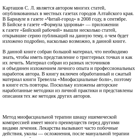
Карташов С. Л. является автором многих статей,
опубликованных в местных газетах городов Алтайского края.
В Барнауле в газете «Читай-город» в 2008 году, в сентябре.
В Бийске в газете «Формула здоровья» — приложении
к газете «Бийский рабочий» вышли несколько статей,
открывшие серию публикаций на данную тему, о чем будет
изложено подробно, насколько возможно, в данной книге.
В данной книге собран большой материал, что необходимо
знать, чтобы иметь представление о триггерных точках и как
их лечить. Материал собран из разных источников
и объединен изложением личного опыта и профессиональных
наработок автора. В книгу включен обработанный и сжатый
материал книги Тревелла «Миофасциальные боли», поэтому
в книге есть повторы. Поскольку изложены авторские
наработанные методики из личной практики и представлены
описания тех же методик других авторов.
Метод миофасциальной терапии шиацу ишемической
компрессией
имеет много преимуществ перед другими
видами лечения. Лекарства вызывают часто побочные
действия, уколы — осложнения, после мануальной терапии