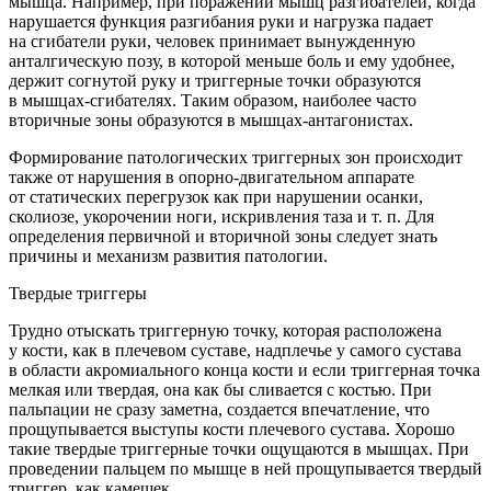
мышца. Например, при поражении мышц разгибателей, когда
нарушается функция разгибания руки и нагрузка падает
на сгибатели руки, человек принимает вынужденную
анталгическую позу, в которой меньше боль и ему удобнее,
держит согнутой руку и триггерные точки образуются
в мышцах-сгибателях. Таким образом, наиболее часто
вторичные зоны образуются в мышцах-антагонистах.
Формирование патологических триггерных зон происходит
также от нарушения в опорно-двигательном аппарате
от статических перегрузок как при нарушении осанки,
сколиозе, укорочении ноги, искривления таза и т. п. Для
определения первичной и вторичной зоны следует знать
причины и механизм развития патологии.
Твердые триггеры
Трудно отыскать триггерную точку, которая расположена
у кости, как в плечевом суставе, надплечье у самого сустава
в области акромиального конца кости и если триггерная точка
мелкая или твердая, она как бы сливается с костью. При
пальпации не сразу заметна, создается впечатление, что
прощупывается выступы кости плечевого сустава. Хорошо
такие твердые триггерные точки ощущаются в мышцах. При
проведении пальцем по мышце в ней прощупывается твердый
триггер, как камешек.