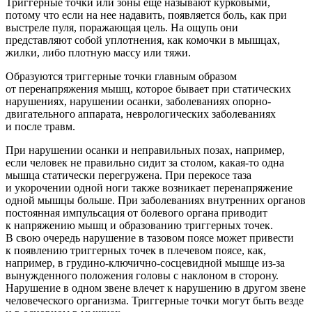
Триггерные точки или зоны еще называют курковыми,
потому что если на нее надавить, появляется боль, как при
выстреле пуля, поражающая цель. На ощупь они
представляют собой уплотнения, как комочки в мышцах,
жилки, либо плотную массу или тяжи.
Образуются триггерные точки главным образом
от перенапряжения мышц, которое бывает при статических
нарушениях, нарушении осанки, заболеваниях опорно-
двигательного аппарата, неврологических заболеваниях
и после травм.
При нарушении осанки и неправильных позах, например,
если человек не правильно сидит за столом, какая-то одна
мышца статически перегружена. При перекосе таза
и укорочении одной ноги также возникает перенапряжение
одной мышцы больше. При заболеваниях внутренних органов
постоянная импульсация от болевого органа приводит
к напряжению мышц и образованию триггерных точек.
В свою очередь нарушение в тазовом поясе может привести
к появлению триггерных точек в плечевом поясе, как,
например, в грудино-ключично-сосцевидной мышце из-за
вынужденного положения головы с наклоном в сторону.
Нарушение в одном звене влечет к нарушению в другом звене
человеческого организма. Триггерные точки могут быть везде