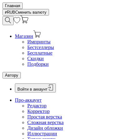
Главная
RUB
Сменить валюту
Магазин
Импринты
Бестселлеры
Бесплатные
Скидки
Подборки
Автору
Войти в аккаунт
Про-аккаунт
Редактор
Корректор
Простая верстка
Сложная верстка
Дизайн обложки
Иллюстрации