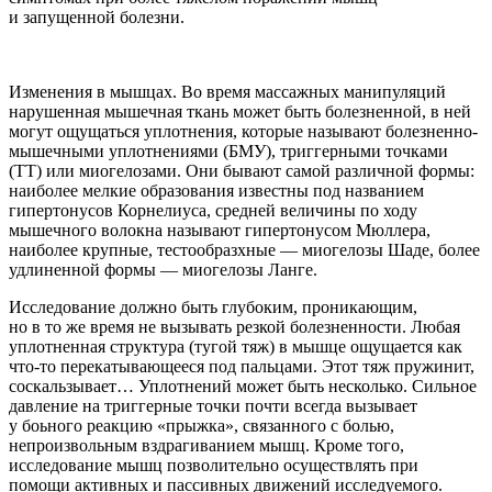
и запущенной болезни.
Изменения в мышцах.
Во время массажных манипуляций
нарушенная мышечная ткань может быть болезненной, в ней
могут ощущаться уплотнения, которые называют болезненно-
мышечными уплотнениями (БМУ), триггерными точками
(ТТ) или миогелозами. Они бывают самой различной формы:
наиболее мелкие образования известны под названием
гипертонусов Корнелиуса, средней величины по ходу
мышечного волокна называют гипертонусом Мюллера,
наиболее крупные, тестообразхные — миогелозы Шаде, более
удлиненной формы — миогелозы Ланге.
Исследование должно быть глубоким, проникающим,
но в то же время не вызывать резкой болезненности. Любая
уплотненная структура (тугой тяж) в мышце ощущается как
что-то перекатывающееся под пальцами. Этот тяж пружинит,
соскальзывает… Уплотнений может быть несколько. Сильное
давление на триггерные точки почти всегда вызывает
у боьного реакцию «прыжка», связанного с болью,
непроизвольным вздрагиванием мышц. Кроме того,
исследование мышц позволительно осуществлять при
помощи активных и пассивных движений исследуемого.