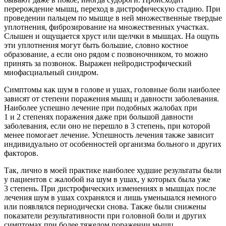
перерождение мышц, переход в дистрофическую стадию. При
проведении пальцем по мышце в ней множественные твердые
уплотнения, фиброзирование на множественных участках.
Слышен и ощущается хруст или щелчки в мышцах. На ощупь
эти уплотнения могут быть большие, словно костное
образование, а если оно рядом с позвоночником, то можно
принять за позвонок. Выражен нейродистрофический
миофасциальный синдром.
Симптомы как шум в голове и ушах, головные боли наиболее
зависят от степени поражения мышц и давности заболевания.
Наиболее успешно лечение при подобных жалобах при
1 и 2 степенях поражения даже при большой давности
заболевания, если оно не перешло в 3 степень, при которой
менее помогает лечение. Успешность лечения также зависит
индивидуально от особенностей организма больного и других
факторов.
Так, лично в моей практике наиболее худшие результаты были
у пациентов с жалобой на шум в ушах, у которых была уже
3 степень. При дистрофических изменениях в мышцах после
лечения шум в ушах сохранялся и лишь уменьшался немного
или появлялся периодически снова. Также были снижены
показатели результативности при головной боли и других
симптомах при более тяжелом поражении мышц