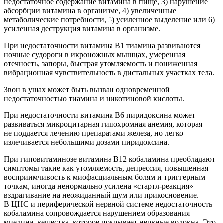
недостаточное содержание витамина в пище, 3) нарушение
абсорбции витамина в организме, 4) увеличенные
метаболические потребности, 5) усиленное выделение или 6)
усиленная деструкция витамина в организме.
При недостаточности витамина В1 тиамина развиваются
ночные судороги в икроножных мышцах, умеренная
отечность, запоры, быстрая утомляемость и пониженная
вибрационная чувствительность в дистальных участках тела.
Звон в ушах может быть вызван одновременной
недостаточностью тиамина и никотиновой
кислот
ы.
При недостаточности витамина В6 пиридоксина может
развиваться микроцитарная гипохромная анемия, которая
не поддается лечению препаратами железа, но легко
излечивается небольшими
доза
ми пиридоксина.
При гиповитаминозе витамина В12 кобаламина преобладают
симптомы такие как утомляемость, депрессия, повышенная
восприимчивость к миофасциальным болям и триггерным
точкам, иногда ненормально усилена «стартл-реакция» —
вздрагивание на неожиданный шум или прикосновение.
В ЦНС и периферической нервной системе недостаточность
кобаламина сопровождается нарушением образования
миелина, вещества, которое покрывает нервные волокна. Это