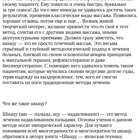
своему пациенту. Ему помогло и очень быстро, буквально
за три сеанса! До того мне никогда не удавалось достичь таких
результатов, применяя классические виды массажа. Появились
хорошие отзывы, потом еще и еще… Возник живой
творческий интерес, желание привнести что-то своё в этот
метод, сочетая его с другими видами массажа, иными
акупунктурными приёмами. Должен сразу заметить, что
шиацу — это не просто точечный массаж. Это весьма
серьёзный и глубокий методологический подход в лечении
больных, близкий по своим основополагающим принципам
к мануальной терапии, рефлексотерапии и даже
биоэнерготерапии. С помощью него удавалось помочь таким
пациентам, которые мучились своими недугами долгие годы,
теряя надежду на выздоровление, тем, кого не смогли
поставить на ноги традиционные методы лечения.
Что же такое шиацу?
Шиацу (ши — пальцы, ацу — надавливание) — это метод
лечения надавливанием пальцами. Основы учения о данном
методе носят эмпирический характер. Для лучшего
понимания всей многогранности и многоохватности шиацу,
обратимся к автору книги «Шиацу — японская техника