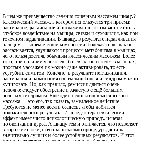
В чем же преимущество лечения точечным массажем шиацу?
Классический массаж, в котором используется три приема:
растирание, разминание и поглаживание, оказывает не столь
глубокое воздействие на мышцы, связки и сухожилия, как при
точечном надавливании. В шиацу, в результате надавливания
пальцем, — ишемической компрессии, болевая точка как бы
рассасывается, улучшаются процессы метаболизма в мышцах,
чего нельзя достичь обычным классическим массажем. Более
того, при наличии у человека болевых зон и точек в мышцах,
простым массажем их можно даже активировать, то есть
усугубить симптом. Конечно, в результате поглаживания,
растирания и разминания изначально болевой синдром можно
купировать. Но, как правило, ремиссия длиться очень
недолго: следует обострение и зачастую с ещё большим
болевым синдромом. Ещё один недостаток классического
массажа — это его, так сказать, замедленное действие.
Требуются не менее десяти сеансов, чтобы добиться
положительного результата. И нередко терапевтический
эффект имеет чисто психологическую природу, исчезая
по окончании курса. А шиацу тем и отличается, что позволяет
в короткие сроки, всего за несколько процедур, достичь
значительно лучших и более устойчивых результатов. И этот
метод не является только паллиативным. Как видно