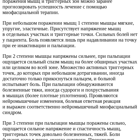
поражения мышц и триггерных зон можно заранее
прогнозировать успешность лечение с помощью
миофасциальной терапии.
При небольшом поражении мышц
1 степени
мышцы мягкие,
упругие, эластичные. Присутствует напряжение мышц
в отдельных участках и триггерные точки. Сильных болей нет
у пациента. Боль появляется лишь при надавливании на точку
при ее инактивации и пальпации.
При
2 степени
мышцы напряжены сильнее, при пальпации
ощущается сильный спазм мышц на более обширных участках
или целиком во всей зоне. Множество активных триггерных
точек, до которых при небольшом дотрагивании, иногда
достаточно только прикоснуться пальцем, и больной
испытывает боль. При пальпации обнаруживаются
болезненные тяжи, иногда судороги и похрустывания
в мышцах (более плотные уплотнения). Проявляются
нейромышечные изменения, болевая ответная реакция
и выражен соответственно нейромышечный миофасциальный
синдром.
При
3 степени
при пальпации мышцы поражены сильно,
ощущается сильное напряжение и спастичность мышц,
триггерных точек довольно болезненных, тяжей. Боли
бывают даже в покое, иногда судороги. Происходит