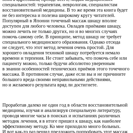
специальностей: терапевтам, неврологам, специалистам
восстановительной медицины. В то же время эта книга будет
не без интересна и полезна широкому кругу читателей.
Популярный в Японии точечный массаж шиацу вполне
доступен для любого человека. Овладев приёмами шиацу,
можно лечить не только других, но и во многих случаях
помочь самому себе. В принципе, метод шиацу не требует
специального медицинского образования. Однако отсюда
не следует, что этот метод лечения очень простой. Для
хорошего овладения техникой шиацу потребуется немало
времени и терпения. Не стоит забывать, что помочь себе или
пациенту можно, только будучи абсолютно уверенным
в знании особенностей технических приёмов этого точечного
массажа. В противном случае, даже если вы и не причините
большого вреда своими неправильными действиями,
но и желаемого результата вряд ли достигнете.
Проработав далеко не один год в области восстановительной
медицины, изучая и анализируя специальную литературу,
проводя многие часы в поисках и испытаниях различных
методик лечения, я в итоге пришел к шиацу, как наиболее
эффективному методу. Ко мне приходило много больных.
И вот как-то раз решил предложить попробовать этот массаж