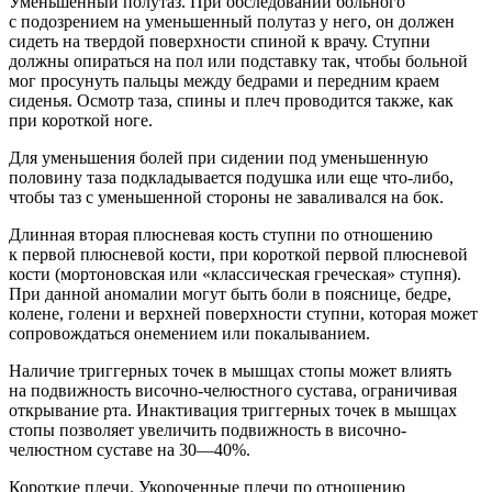
Уменьшенный полутаз.
При обследовании больного
с подозрением на уменьшенный полутаз у него, он должен
сидеть на твердой поверхности спиной к врачу. Ступни
должны опираться на пол или подставку так, чтобы больной
мог просунуть пальцы между бедрами и передним краем
сиденья. Осмотр таза, спины и плеч проводится также, как
при короткой ноге.
Для уменьшения болей при сидении под уменьшенную
половину таза подкладывается подушка или еще что-либо,
чтобы таз с уменьшенной стороны не заваливался на бок.
Длинная вторая плюсневая кость
ступни по отношению
к первой плюсневой кости, при короткой первой плюсневой
кости (мортоновская или «классическая греческая» ступня).
При данной аномалии могут быть боли в пояснице, бедре,
колене, голени и верхней поверхности ступни, которая может
сопровождаться онемением или покалыванием.
Наличие триггерных точек в мышцах стопы может влиять
на подвижность височно-челюстного сустава, ограничивая
открывание рта. Инактивация триггерных точек в мышцах
стопы позволяет увеличить подвижность в височно-
челюстном суставе на 30—40%.
Короткие плечи.
Укороченные плечи по отношению