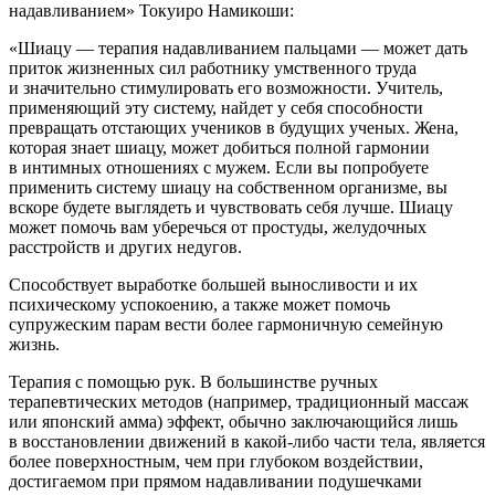
надавливанием» Токуиро Намикоши:
«Шиацу — терапия надавливанием пальцами — может дать
приток жизненных сил работнику умственного труда
и значительно стимулировать его возможности. Учитель,
применяющий эту систему, найдет у себя способности
превращать отстающих учеников в будущих ученых. Жена,
которая знает шиацу, может добиться полной гармонии
в интимных отношениях с мужем. Если вы попробуете
применить систему шиацу на собственном организме, вы
вскоре будете выглядеть и чувствовать себя лучше. Шиацу
может помочь вам уберечься от простуды, желудочных
расстройств и других недугов.
Способствует выработке большей выносливости и их
психическому успокоению, а также может помочь
супружеским парам вести более гармоничную семейную
жизнь.
Терапия с помощью рук.
В большинстве ручных
терапевтических методов (например, традиционный массаж
или японский амма) эффект, обычно заключающийся лишь
в восстановлении движений в какой-либо части тела, является
более поверхностным, чем при глубоком воздействии,
достигаемом при прямом надавливании подушечками