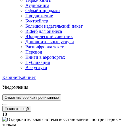
Тираж книги
Аудиокнига
Офлайн-продажи
Продвижение
Буктрейлер
Большой издательский пакет
Rideró для бизнеса
Юридический советник
Дополнительные услуги
Расшифровка текста
Перевод
Книги в аэропортах
Публикация
Все услуги
Кабинет
Кабинет
Уведомления
Отметить все как прочитанные
Показать ещё
18
+