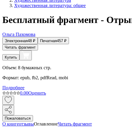
Художественная литература
Художественная литература: общее
Бесплатный фрагмент - Отры
Ольга Пахомова
Электронная
48
₽
Печатная
457
₽
Читать фрагмент
Купить
Объем:
8
бумажных стр.
Формат:
epub, fb2, pdfRead, mobi
Подробнее
0.0
0
Оценить
Пожаловаться
О книге
отзывы
Оглавление
Читать фрагмент