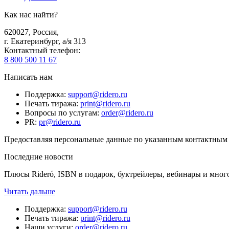
Как нас найти?
620027
,
Россия
,
г. Екатеринбург, а/я 313
Контактный телефон
:
8 800 500 11 67
Написать нам
Поддержка
:
support@ridero.ru
Печать тиража
:
print@ridero.ru
Вопросы по услугам
:
order@ridero.ru
PR
:
pr@ridero.ru
Предоставляя персональные данные по указанным контактным д
Последние новости
Плюсы Rideró, ISBN в подарок, буктрейлеры, вебинары и мног
Читать дальше
Поддержка
:
support@ridero.ru
Печать тиража
:
print@ridero.ru
Наши услуги
:
order@ridero.ru