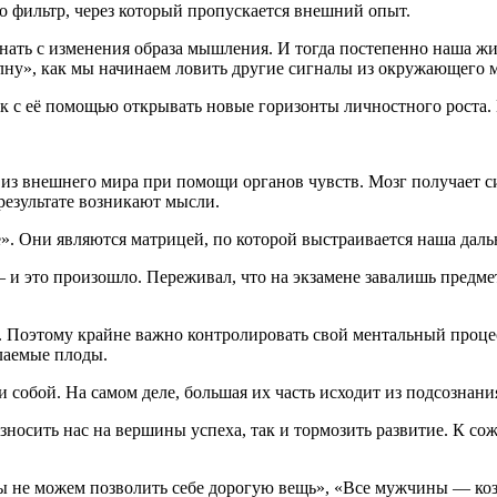
о фильтр, через который пропускается внешний опыт.
ать с изменения образа мышления. И тогда постепенно наша жи
ну», как мы начинаем ловить другие сигналы из окружающего 
как с её помощью открывать новые горизонты личностного роста.
 внешнего мира при помощи органов чувств. Мозг получает си
результате возникают мысли.
е». Они являются матрицей, по которой выстраивается наша дал
— и это произошло. Переживал, что на экзамене завалишь предм
я. Поэтому крайне важно контролировать свой ментальный процес
лаемые плоды.
 собой. На самом деле, большая их часть исходит из подсознани
носить нас на вершины успеха, так и тормозить развитие. К со
«Мы не можем позволить себе дорогую вещь», «Все мужчины — к