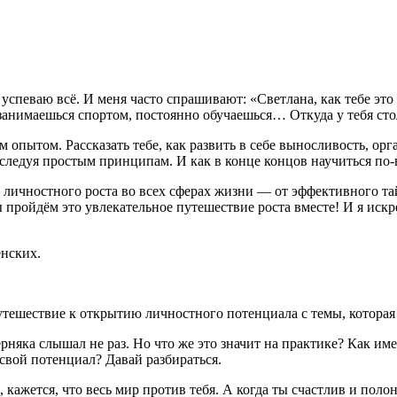
спеваю всё. И меня часто спрашивают: «Светлана, как тебе это у
 занимаешься спортом, постоянно обучаешься… Откуда у тебя сто
 опытом. Рассказать тебе, как развить в себе выносливость, орг
 следуя простым принципам. И как в конце концов научиться по
 личностного роста во всех сферах жизни — от эффективного т
ы пройдём это увлекательное путешествие роста вместе! И я иск
енских.
путешествие к открытию личностного потенциала с темы, котора
рняка слышал не раз. Но что же это значит на практике? Как и
 свой потенциал? Давай разбираться.
и, кажется, что весь мир против тебя. А когда ты счастлив и по