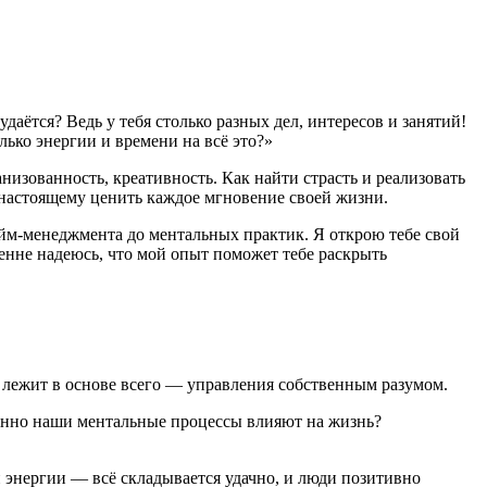
даётся? Ведь у тебя столько разных дел, интересов и занятий!
лько энергии и времени на всё это?»
анизованность, креативность. Как найти страсть и реализовать
-настоящему ценить каждое мгновение своей жизни.
айм-менеджмента до ментальных практик. Я открою тебе свой
ренне надеюсь, что мой опыт поможет тебе раскрыть
я лежит в основе всего — управления собственным разумом.
менно наши ментальные процессы влияют на жизнь?
лон энергии — всё складывается удачно, и люди позитивно