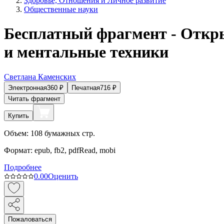
Здоровье, Отношения и Личное развитие
Общественные науки
Бесплатный фрагмент - Откры
и ментальные техники
Светлана Каменских
Электронная
360
₽
Печатная
716
₽
Читать фрагмент
Купить
Объем:
108
бумажных стр.
Формат:
epub, fb2, pdfRead, mobi
Подробнее
0.0
0
Оценить
Пожаловаться