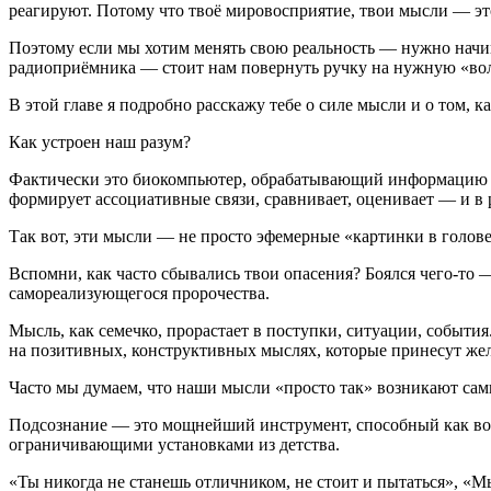
реагируют. Потому что твоё мировосприятие, твои мысли — эт
Поэтому если мы хотим менять свою реальность — нужно начин
радиоприёмника — стоит нам повернуть ручку на нужную «вол
В этой главе я подробно расскажу тебе о силе мысли и о том, 
Как устроен наш разум?
Фактически это биокомпьютер, обрабатывающий информацию из
формирует ассоциативные связи, сравнивает, оценивает — и в 
Так вот, эти мысли — не просто эфемерные «картинки в голов
Вспомни, как часто сбывались твои опасения? Боялся чего-то 
самореализующегося пророчества.
Мысль, как семечко, прорастает в поступки, ситуации, событи
на позитивных, конструктивных мыслях, которые принесут же
Часто мы думаем, что наши мысли «просто так» возникают сами
Подсознание — это мощнейший инструмент, способный как воз
ограничивающими установками из детства.
«Ты никогда не станешь отличником, не стоит и пытаться», 