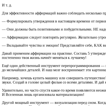
И т. д.
Для эффективности аффирмаций важно соблюдать несколько п
— Формулировать утверждения в настоящем времени от первог
— Они должны быть позитивными и побудительными. НЕ надо со
— Аффирмации следует повторять регулярно. Желательно утро
— Вкладывайте чувства и эмоции! Представляйте себе, КАК вы
Давай применим аффирмации на практике. Составь 5 утверждени
постепенно твоя жизнь начнёт меняться к лучшему!
Ещё один действенный инструмент перепрограммирования — в
до мельчайших деталей. И наш мозг воспринимает эти картинки
Например, хочешь купить машину или совершить путешествие? 
звуки. Создай в голове целый фильм со всеми деталями. И да
Удивительно, но часто спустя какое-то время появляются неож
И Вселенная лишь организовала материализацию!
Другой мощный инструмент — визуализация перед сном. Когда 