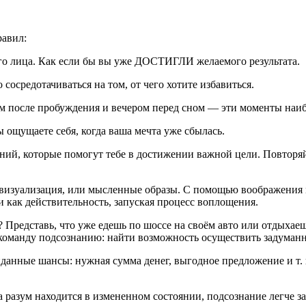
равил:
о лица. Как если бы вы уже ДОСТИГЛИ желаемого результата.
средотачиваться на том, от чего хотите избавиться.
м после пробуждения и вечером перед сном — эти моменты наи
 ощущаете себя, когда ваша мечта уже сбылась.
й, которые помогут тебе в достижении важной цели. Повторяй и
изуализация, или мысленные образы. С помощью воображения 
 как действительность, запуская процесс воплощения.
Представь, что уже едешь по шоссе на своём авто или отдыхаеш
й команду подсознанию: найти возможность осуществить задуманн
иданные шансы: нужная сумма денег, выгодное предложение и т. 
разум находится в измененном состоянии, подсознание легче з