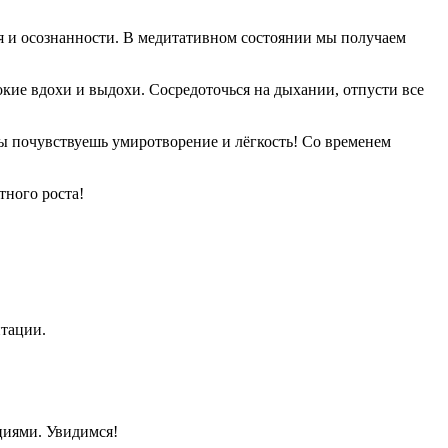
я и осознанности. В медитативном состоянии мы получаем
бокие вдохи и выдохи. Сосредоточься на дыхании, отпусти все
ты почувствуешь умиротворение и лёгкость! Со временем
тного роста!
тации.
циями. Увидимся!