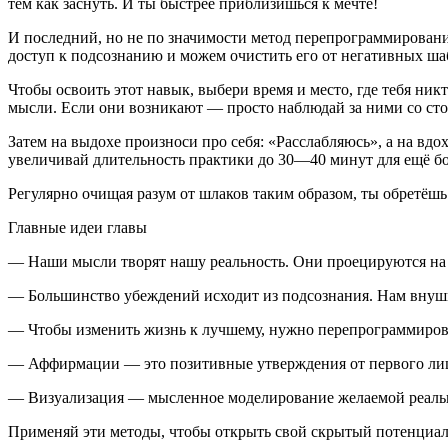
тем как заснуть. И ты быстрее приблизишься к мечте!
И последний, но не по значимости метод перепрограммировани
доступ к подсознанию и можем очистить его от негативных ша
Чтобы освоить этот навык, выбери время и место, где тебя никт
мысли. Если они возникают — просто наблюдай за ними со сто
Затем на выдохе произноси про себя: «Расслабляюсь», а на вд
увеличивай длительность практики до 30—40 минут для ещё б
Регулярно очищая разум от шлаков таким образом, ты обретёш
Главные идеи главы
— Наши мысли творят нашу реальность. Они проецируются на 
— Большинство убеждений исходит из подсознания. Нам внуши
— Чтобы изменить жизнь к лучшему, нужно перепрограммиров
— Аффирмации — это позитивные утверждения от первого лиц
— Визуализация — мысленное моделирование желаемой реально
Применяй эти методы, чтобы открыть свой скрытый потенциал