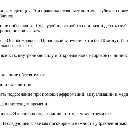
я — медитация. Эта практика позволяет достичь глубокого поко
б
лоно
в.
о не побеспокоит. Сядь удобно, закрой глаза и начни делать глу
роны, не вовлекаясь.
охе: «Освобождаюсь». Продолжай в течение хотя бы 10 минут. И 
ольшего эффекта.
ь ясность, внутреннюю силу и откроешь новые горизонты личнос
внешние обстоятельства.
ли их в детстве.
ать подсознание при помощи аффирмаций, визуализаций и меди
а в настоящем времени.
сти. Это сигнал подсознанию о том, к чему стремиться.
! В следующей главе мы поговорим о важности управления эмо