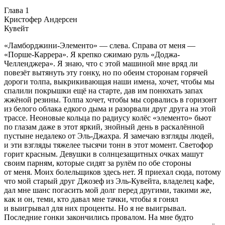
Глава 1
Кристофер Андерсен
Кувейт
«Ламборджини-Элементо» — слева. Справа от меня —
«Порше-Каррера». Я крепко сжимаю руль «Доджа-
Челленджера». Я знаю, что с этой машиной мне вряд ли
повезёт вытянуть эту гонку, но по обеим сторонам горячей
дороги толпа, выкрикивающая наши имена, хочет, чтобы мы
спалили покрышки ещё на старте, дав им понюхать запах
жжёной резины. Толпа хочет, чтобы мы сорвались в горизонт
из белого облака едкого дыма и разорвали друг друга на этой
трассе. Неоновые кольца по радиусу колёс «элементо» бьют
по глазам даже в этот яркий, знойный день в раскалённой
пустыне недалеко от Эль-Джахра. Я замечаю взгляды людей,
и эти взгляды тяжелее тысячи тонн в этот момент. Светофор
горит красным. Девушки в солнцезащитных очках машут
своим парням, которые сидят за рулём по обе стороны
от меня. Моих болельщиков здесь нет. Я приехал сюда, потому
что мой старый друг Джозеф из Эль-Кувейта, владелец кафе,
дал мне шанс погасить мой долг перед другими, такими же,
как и он, теми, кто давал мне тачки, чтобы я гонял
и выигрывал для них проценты. Но я не выигрывал.
Последние гонки закончились провалом. На мне будто