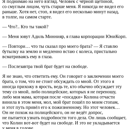
Я поднимаю на него взгляд. Человек с чёрной щетиной,
со смуглым лицом, чуть старше меня. Я никогда не видел его
раньше. Хотя нет, стоп, я видел его несколько минут назад,
в толпе, на самом старте.
— Что?.. Кто ты такой?
— Меня зовут Адиль Миннияр, я глава корпорации ЮниКорп.
— Повтори… что ты сказал про моего брата? — Я ставлю
бутылку на землю и медленно встаю с колеса, пристально
всматриваясь ему в глаза.
— Послезавтра твой брат будет на свободе.
Я не знаю, что ответить ему. Он говорит о заключении моего
брата, о том, что не стоит обсуждать со мной. От этого я
иногда прихожу в ярость, ведь те, кто обычно обсуждает эту
тему со мной, либо полицейские, которых я не переношу,
либо моя мама, которая после «посадки» Колина отчасти
винила в этом меня, мол, мой брат пошёл по моим стопам,
и этот путь привёл его к пожизненному. Но этот человек…
Он не похож на полицейского, он не ведёт допрос,
не пытается узнать подробности того дела. Он лишь сообщает,
что Колин вот-вот будет на свободе. И это не укладывается
у меня в голове.