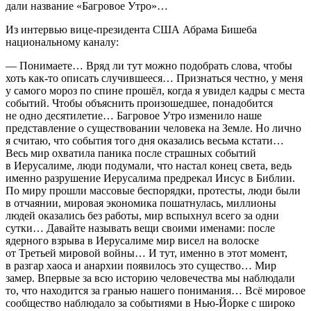
дали название «Багровое Утро»…
Из интервью вице-президента США Абрама Бишеба
национальному каналу:
— Понимаете… Вряд ли тут можно подобрать слова, чтобы
хоть как-то описать случившееся… Признаться честно, у меня
у самого мороз по спине прошёл, когда я увидел кадры с места
событий. Чтобы объяснить произошедшее, понадобится
не одно десятилетие… Багровое Утро изменило наше
представление о существовании человека на Земле. Но лично
я считаю, что события того дня оказались весьма кстати…
Весь мир охватила паника после страшных событий
в Иерусалиме, люди подумали, что настал конец света, ведь
именно разрушение Иерусалима предрекал Иисус в Библии.
По миру прошли массовые беспорядки, протесты, люди были
в отчаянии, мировая экономика пошатнулась, миллионы
людей оказались без работы, мир вспыхнул всего за одни
сутки… Давайте называть вещи своими именами: после
ядерного взрыва в Иерусалиме мир висел на волоске
от Третьей мировой войны… И тут, именно в этот момент,
в разгар хаоса и анархии появилось это существо… Мир
замер. Впервые за всю историю человечества мы наблюдали
то, что находится за гранью нашего понимания… Всё мировое
сообщество наблюдало за событиями в Нью-Йорке с широко