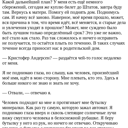
Какой дальнейший план? У меня есть ещё немного
сбережений, сегодня же куплю билет до Штатов, завтра буду
там. Вернусь к матери. Помогу ей поднять дом. Поднимусь
сам. И начну всё заново. Наверное, моё время прошло, может,
вся причина в том, что время идёт, всё меняется, и старые дела
и увлечения уходят в прошлое? Может, мне суждено было
быть лучшим только определённый срок? Это уже не важно,
всё стало как стало. Раз так сложилось и ничего исправить
не получается, то остаётся плыть по течению. В таких случаях
течение всегда приносит нас в родительский дом.
— Кристофер Андерсен? — раздаётся чей-то голос недалеко
от меня.
Я не поднимаю глаза, но слышу, как человек, произнёсший
моё имя, идёт в мою сторону. Мне плевать, кто это. Здесь я
больше никого не знаю и знать не хочу.
— Отвали, — отвечаю я.
Человек подходит ко мне и протягивает мне бутылку
минералки. Как раз ту самую, которую зажал автомат. Я
поднимаю глаза вверх и сквозь слепящие солнечные лучи
вижу смуглого человека в белоснежной рубашке. Я беру
бутылку у него из рук, но ничего не отвечаю. Откручиваю