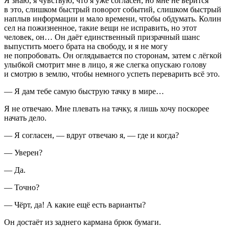
Я знаю, я чувствую, что я уже согласен, но мне не верится
в это, слишком быстрый поворот событий, слишком быстрый
наплыв информации и мало времени, чтобы обдумать. Колин
сел на пожизненное, такие вещи не исправить, но этот
человек, он… Он даёт единственный призрачный шанс
выпустить моего брата на свободу, и я не могу
не попробовать. Он оглядывается по сторонам, затем с лёгкой
улыбкой смотрит мне в лицо, я же слегка опускаю голову
и смотрю в землю, чтобы немного успеть переварить всё это.
— Я дам тебе самую быструю тачку в мире…
Я не отвечаю. Мне плевать на тачку, я лишь хочу поскорее
начать дело.
— Я согласен, — вдруг отвечаю я, — где и когда?
— Уверен?
— Да.
— Точно?
— Чёрт, да! А какие ещё есть варианты?
Он достаёт из заднего кармана брюк бумаги.