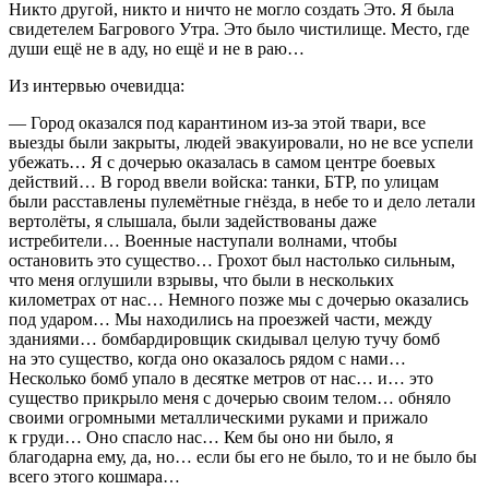
Никто другой, никто и ничто не могло создать Это. Я была
свидетелем Багрового Утра. Это было чистилище. Место, где
души ещё не в аду, но ещё и не в раю…
Из интервью очевидца:
— Город оказался под карантином из-за этой твари, все
выезды были закрыты, людей эвакуировали, но не все успели
убежать… Я с дочерью оказалась в самом центре боевых
действий… В город ввели войска: танки, БТР, по улицам
были расставлены пулемётные гнёзда, в небе то и дело летали
вертолёты, я слышала, были задействованы даже
истребители… Военные наступали волнами, чтобы
остановить это существо… Грохот был настолько сильным,
что меня оглушили взрывы, что были в нескольких
километрах от нас… Немного позже мы с дочерью оказались
под ударом… Мы находились на проезжей части, между
зданиями… бомбардировщик скидывал целую тучу бомб
на это существо, когда оно оказалось рядом с нами…
Несколько бомб упало в десятке метров от нас… и… это
существо прикрыло меня с дочерью своим телом… обняло
своими огромными металлическими руками и прижало
к груди… Оно спасло нас… Кем бы оно ни было, я
благодарна ему, да, но… если бы его не было, то и не было бы
всего этого кошмара…