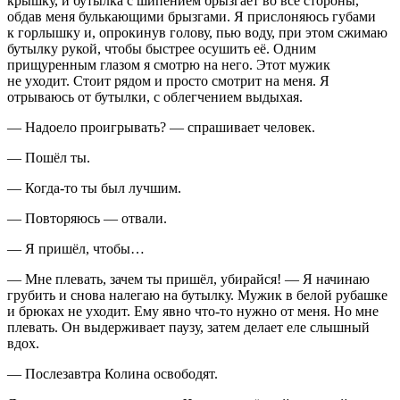
крышку, и бутылка с шипением брызгает во все стороны,
обдав меня булькающими брызгами. Я прислоняюсь губами
к горлышку и, опрокинув голову, пью воду, при этом сжимаю
бутылку рукой, чтобы быстрее осушить её. Одним
прищуренным глазом я смотрю на него. Этот мужик
не уходит. Стоит рядом и просто смотрит на меня. Я
отрываюсь от бутылки, с облегчением выдыхая.
— Надоело проигрывать? — спрашивает человек.
— Пошёл ты.
— Когда-то ты был лучшим.
— Повторяюсь — отвали.
— Я пришёл, чтобы…
— Мне плевать, зачем ты пришёл, убирайся! — Я начинаю
грубить и снова налегаю на бутылку. Мужик в белой рубашке
и брюках не уходит. Ему явно что-то нужно от меня. Но мне
плевать. Он выдерживает паузу, затем делает еле слышный
вдох.
— Послезавтра Колина освободят.