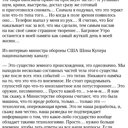
шум, крики, выстрелы, достал сразу же сотовый
и приготовился снимать… Сначала я подумал, что это теракт
или что-то типа того… Но когда в поле зрения появилось
оно… Телефон выпал у меня из рук… Я считаю, что Бог
наказывает нас за всё, что мы сделали, тем самым наслав
на нас своё самое страшное творение… Багровое Утро
останется в моей памяти как самый жуткий день в моей
жизни…
Из интервью министра обороны США Шона Купера
национальному каналу:
— Это существо земного происхождения, это однозначно. Мы
находили несколько составных частей тела этого существа
уже после всех этих событий — это титан. Никакого намёка
на то, что это что-то внеземное. Не стоит придумывать
глупостей про что-то инопланетное или потустороннее… Это
оружие, несомненно… Просто какой-то… э-м-м-м… Я вам
так скажу, в Министерстве обороны считают, что это была
машина, что-то вроде робота, только… только это —
технология, опережающая время. Это не наша разработка, и,
скажу вам честно, наша разведка не подтверждает
информацию о том, что какое-либо государство вообще
обладает такими технологиями. Просто… нужно больше
времени, чтобы дать ответы на все наши вопросы. Если