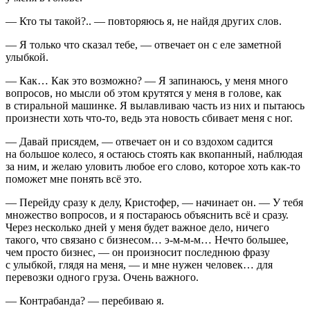
— Кто ты такой?.. — повторяюсь я, не найдя других слов.
— Я только что сказал тебе, — отвечает он с еле заметной
улыбкой.
— Как… Как это возможно? — Я запинаюсь, у меня много
вопросов, но мысли об этом крутятся у меня в голове, как
в стиральной машинке. Я вылавливаю часть из них и пытаюсь
произнести хоть что-то, ведь эта новость сбивает меня с ног.
— Давай присядем, — отвечает он и со вздохом садится
на большое колесо, я остаюсь стоять как вкопанный, наблюдая
за ним, и желаю уловить любое его слово, которое хоть как-то
поможет мне понять всё это.
— Перейду сразу к делу, Кристофер, — начинает он. — У тебя
множество вопросов, и я постараюсь объяснить всё и сразу.
Через несколько дней у меня будет важное дело, ничего
такого, что связано с бизнесом… э-м-м-м… Нечто большее,
чем просто бизнес, — он произносит последнюю фразу
с улыбкой, глядя на меня, — и мне нужен человек… для
перевозки одного груза. Очень важного.
— Контрабанда? — перебиваю я.