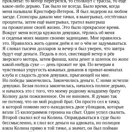
проклятье: то мотор перегрелся, то столкнут с трассы, то ещё
какое-либо дерьмо. Так было не всегда. Было время, когда
меня называли Кристофер-Ветерок. Я был лидером на любом
заезде. Спонсоры давали мне тачки, я выигрывал, отстёгивал
проценты, затем ещё выигрывал, тратил выигрыш
на прожигание своей жизни. Это было прекрасное время.
Вокруг меня всегда кружили девушки, тёрлись об меня
и сиденья моих машин своими задницами. Мне нравилось
это. Нравилось жить одним днём и не о чём не задумываться.
Я сливал тысячи долларов за вечер и был уверен, что завтра
будут ещё деньги. Педаль в пол, свистящий ветер и рёв
зверского мотора, затем финиш, кипа денег и шлепок по жопе
какой-нибудь суке — день прожит не зря. По вечерам я
чувствовал упругость кожаных диванов в приват-комнатах
клуба и сладость духов девушки, прыгающей на мне.
Но победы закончились. Закончились деньги. С ними исчезли
девушки. Белая полоса закончилась, началось полное дерьмо,
и началось это с того, что моему родному младшему брату
Колину дали пожизненное. Он не виновен. Я думаю так
не потому, что он мой родной брат. Он просто сел в тачку,
в которой помимо него находились двое ублюдков, которые
везли 15 килограммов героина на сбыт. Один успел свалить.
Второй свалил всё на Колина. Оправдываться в суде было
бессмысленно, я слил все деньги на адвоката, но полиция
взяла Колина прямо в той тачке, а значит, он был пойман