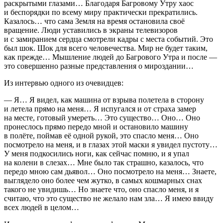
раскрытыми глазами… Благодаря Багровому Утру хаос
и беспорядки по всему миру практически прекратились.
Казалось… что сама Земля на время остановила своё
вращение. Люди уставились в экраны телевизоров
и с замиранием сердца смотрели кадры с места событий. Это
был шок. Шок для всего человечества. Мир не будет таким,
как прежде… Мышление людей до Багрового Утра и после —
это совершенно разные представления о мироздании…
Из интервью одного из очевидцев:
— Я… Я видел, как машина от взрыва полетела в сторону
и летела прямо на меня… Я испугался и от страха замер
на месте, готовый умереть… Это существо… Оно… Оно
пронеслось прямо передо мной и остановило машину
в полёте, поймав её одной рукой, это спасло меня… Оно
посмотрело на меня, и в глазах этой маски я увидел пустоту…
У меня подкосились ноги, как сейчас помню, и я упал
на колени в слезах… Мне было так страшно, казалось, что
передо мною сам дьявол… Оно посмотрело на меня… Знаете,
выглядело оно более чем жутко, в самых кошмарных снах
такого не увидишь… Но знаете что, оно спасло меня, и я
считаю, что это существо не желало нам зла… Я имею ввиду
всех людей в целом…