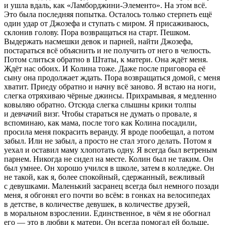
и ушла вдаль, как «Ламборджини-Элементо». На этом всё.
Это была последняя попытка. Осталось только стерпеть ещё
один удар от Джозефа и ступать с миром. Я присаживаюсь,
склонив голову. Пора возвращаться на старт. Пешком.
Выдержать насмешки девок и парней, найти Джозефа,
постараться всё объяснить и не получить от него в челюсть.
Потом слиться обратно в Штаты, к матери. Она ждёт меня.
Ждёт нас обоих. И Колина тоже. Даже после приговора её
сыну она продолжает ждать. Пора возвращаться домой, с меня
хватит. Приеду обратно и начну всё заново. Я встаю на ноги,
слегка отряхиваю чёрные джинсы. Прихрамывая, я медленно
ковыляю обратно. Отсюда слегка слышны крики толпы
и девчачий визг. Чтобы стараться не думать о провале, я
вспоминаю, как мама, после того как Колина посадили,
просила меня покрасить веранду. Я вроде пообещал, а потом
забыл. Или не забыл, а просто не стал этого делать. Потом я
уехал и оставил маму хлопотать одну. Я всегда был ветреным
парнем. Никогда не сидел на месте. Колин был не таким. Он
был умнее. Он хорошо учился в школе, затем в колледже. Он
не такой, как я, более спокойный, сдержанный, вежливый
с девушками. Маленький засранец всегда был немного позади
меня, я обгонял его почти во всём: в гонках на велосипедах
в детстве, в количестве девушек, в количестве друзей,
в моральном взрослении. Единственное, в чём я не обогнал
его — это в любви к матери. Он всегда помогал ей больше,