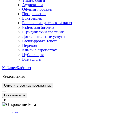
Тираж книги
Аудиокнига
Офлайн-продажи
Продвижение
Буктрейлер
Большой издательский пакет
Rideró для бизнеса
Юридический советник
Дополнительные услуги
Расшифровка текста
Перевод
Книги в аэропортах
Публикация
Все услуги
Кабинет
Кабинет
Уведомления
Отметить все как прочитанные
Показать ещё
18
+