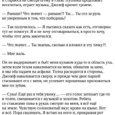
и стараюсь не смотреть ему в глаза. Публика продолжает
веселиться, играет музыка, Джозеф кричит громче.
— Раньше? Что значит — раньше?! Ты… Ты сел за руль
не уверенным в том, что победишь?
— Так получилось. — Я пытаюсь сказать как есть, отговорки
тут не помогут. Я и не хочу отговариваться, я просто хочу,
чтобы этот день закончился.
— Что значит… Ты знаешь, сколько я вложил в эту тачку?!
— Мне жаль.
Он не выдерживает и бьёт меня кулаком куда-то в область уха,
затем всем телом наваливается на меня, обхватив за шею,
и мы оба падаем на асфальт. Толпа расходится в стороны,
Джозеф наваливается сверху, и прежде чем двое парней
стаскивают его с меня, он успевает хорошенько приложиться
мне по зубам.
— Сука! Ещё раз я тебя увижу… — его голос затихает где-то
в толпе, смешивается с музыкой и хохотом. Ребята
со стаканами пива в руках смотрят на меня, я всё ещё
на земле. Чувствую солоноватый вкус крови на языке. Вот
и всё. Пора сваливать. Я встаю на ноги и, прикрывая рот