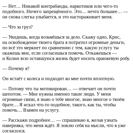
— Нет… Никакой контрабанды, наркотиков или чего-то
подобного. Ничего запрещённого. Это… нечто большее… —
он снова слегка улыбается, и это настораживает меня.
— Что за груз?
— Увидишь, когда возьмёшься за дело. Скажу одно, Крис,
на освобождение твоего брата я потратил огромные деньги,
но всё это меркнет по сравнению с тем, какую услугу ты
окажешь мне, если согласишься помочь. Откажешься —
и Колин всю оставшуюся жизнь будет носить оранжевую робу.
— Почему я?
Он встаёт с колеса и подходит ко мне почти вплотную.
— Потому что ты мотивирован… — отвечает он почти
шепотом. — Мне нужны именно такие люди. У меня
огромные связи, я знаю о тебе многое, знаю многое о твоём
брате… Я искал что-то подобное, такого, как ты, чтобы
помочь… Взамен на услугу.
— Расскажи подробнее… — спрашиваю я, желая узнать
наверняка, что меня ждёт. Я ловлю себя на мысли, что я уже
согласился.