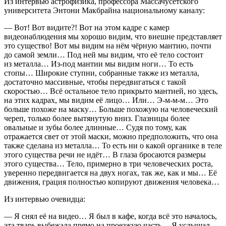
Из интервью астрофизика, профессора Массачусетского
университета Энтони Макбрайна национальному каналу:
— Вот! Вот видите?! Вот на этом кадре с камер
видеонаблюдения мы хорошо видим, что внешне представляет
это существо! Вот мы видим на нём чёрную мантию, почти
до самой земли… Под ней мы видим, что её тело состоит
из металла… Из-под мантии мы видим ноги… То есть
стопы… Широкие ступни, собранные также из металла,
достаточно массивные, чтобы передвигаться с такой
скоростью… Всё остальное тело прикрыто мантией, но здесь,
на этих кадрах, мы видим её лицо… Или… Э-м-м-м… Это
больше похоже на маску… Больше похожую на человеческий
череп, только более вытянутую вниз. Глазницы более
овальные и зубы более длинные… Судя по тому, как
отражается свет от этой маски, можно предположить, что она
также сделана из металла… То есть ни о какой органике в теле
этого существа речи не идёт… В глаза бросаются размеры
этого существа… Тело, примерно в три человеческих роста,
уверенно передвигается на двух ногах, так же, как и мы… Её
движения, грация полностью копируют движения человека…
Из интервью очевидца:
— Я снял её на видео… Я был в кафе, когда всё это началось,
эта тварь выбежала прямо на проезжую часть… Я услышал