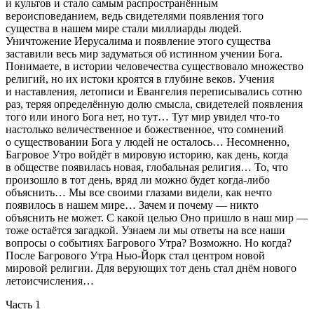
и культов и стало самым распространённым
вероисповеданием, ведь свидетелями появления того
существа в нашем мире стали миллиарды людей.
Уничтожение Иерусалима и появление этого существа
заставили весь мир задуматься об истинном учении Бога.
Понимаете, в истории человечества существовало множество
религий, но их истоки кроятся в глубине веков. Учения
и наставления, летописи и Евангелия переписывались сотню
раз, теряя определённую долю смысла, свидетелей появления
того или иного Бога нет, но тут… Тут мир увидел что-то
настолько величественное и божественное, что сомнений
о существовании Бога у людей не осталось… Несомненно,
Багровое Утро войдёт в мировую историю, как день, когда
в обществе появилась новая, глобальная религия… То, что
произошло в тот день, вряд ли можно будет когда-либо
объяснить… Мы все своими глазами видели, как нечто
появилось в нашем мире… Зачем и почему — никто
объяснить не может. С какой целью Оно пришло в наш мир —
тоже остаётся загадкой. Узнаем ли мы ответы на все наши
вопросы о событиях Багрового Утра? Возможно. Но когда?
После Багрового Утра Нью-Йорк стал центром новой
мировой религии. Для верующих тот день стал днём нового
летоисчисления…
Часть 1