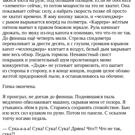
закиси азота на руле, под большим пальцем. Если не обогнать
«элементо» сейчас, то потом мощности на это не хватит. Она
показывает сейчас силу, а набрать скорость позже ей просто
не хватит времени. Я жму кнопку закиси, и «челленджер»
с рыком вырывается вперёд на полметра. «Каррера» жёлтым
пятном маячит в правом боковом зеркале. Руль начинает
дрожать, по звуку из-под капота я понимаю, что что-то не так.
До финиша ещё четверть мили. Стрелка спидометра
переваливает за двести десять, и с глухим, громким взрывом
капот «челленджера» взлетает в воздух, белый дым закрывает
мне весь обзор. Педаль тормоза. Ненавистный свист
покрышек и унизительный шум пролетающих мимо
конкурентов. «Додж» не успевает затормозить, его шатает
из стороны в сторону, и в конце концов, подняв целое облако
желтой придорожной пыли, я останавливаюсь на обочине.
Гонка окончена.
Я проиграл, не доехав до финиша. Поднявшаяся пыль
медленно обволакивает машину, скрывая меня от позора. Я
утыкаюсь лбом в руль. Стараюсь сохранять спокойствие. Бью
изо всех сил кулаком по рулю. Потом по панели. С оскалом
топчу ногами педаль.
— Сука-а-а-а! Сука! Сука! Сука! Дрянь! Что?! Что не так,
сука?!