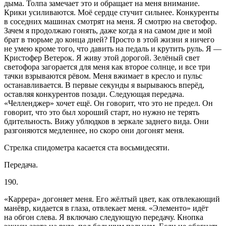
дыма. Толпа замечает это и обращает на меня внимание.
Крики усиливаются. Моё сердце стучит сильнее. Конкуренты
в соседних машинах смотрят на меня. Я смотрю на светофор.
Зачем я продолжаю гонять, даже когда я на самом дне и мой
брат в тюрьме до конца дней? Просто в этой жизни я ничего
не умею кроме того, что давить на педаль и крутить руль. Я —
Кристофер Ветерок. Я живу этой дорогой. Зелёный свет
светофора загорается для меня как второе солнце, и все три
тачки взрываются рёвом. Меня вжимает в кресло и пульс
останавливается. В первые секунды я вырываюсь вперёд,
оставляя конкурентов позади. Следующая передача.
«Челленджер» хочет ещё. Он говорит, что это не предел. Он
говорит, что это был хороший старт, но нужно не терять
бдительность. Вижу ублюдков в зеркале заднего вида. Они
разгоняются медленнее, но скоро они догонят меня.
Стрелка спидометра касается ста восьмидесяти.
Передача.
190.
«Каррера» догоняет меня. Его жёлтый цвет, как отвлекающий
манёвр, кидается в глаза, отвлекает меня. «Элементо» идёт
на обгон слева. Я включаю следующую передачу. Кнопка