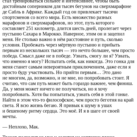
стал тренироваться сильнее и интенсивнее, чтобы быть
достойным соперником для тысяч бегунов на сверхмарафоне
де Сабль в Африке. Каждый год он привлекает тысячи
спортсменов со всего мира. Есть множество разных
марафонов и сверхмарафонов, но этот, путь которого
составляет 251 километр, длится шесть дней, пролегает через
пустыню Сахара в Марокко. Наверное, этим он и зацепил
меня. Не столько важно в нём расстояние и путь, сколько
условия. Пробежать через мёртвую пустыню и прибыть
первым из нескольких тысяч — это нечто большее, чем просто
победа. Смысл даже не в победе. Узнать, смогу ли я? Узнать,
что именно я могу? Испытать себя, как никогда. Это гонка для
меня станет самым невероятным приключением, даже если я
просто буду участвовать. Но прийти первым… Это дано
не многим, да, возможно, и не мне, но попробовать стоит. Я
считаю, что сам путь может быть гораздо важнее, чем финиш.
Да, у меня может ничего не получиться, но я хочу
попробовать. Хотя бы попытаться, узнать себя в этой гонке.
Найти в этом что-то философское, чем просто беготня на край
света. Я всю жизнь бегаю. Я привык к шуму в ушах
и бешеному ритму сердца. Это моё. И я в шаге от своей
мечты.
— Неплохо, Мак.