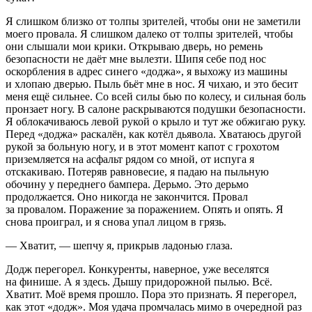
Я слишком близко от толпы зрителей, чтобы они не заметили
моего провала. Я слишком далеко от толпы зрителей, чтобы
они слышали мои крики. Открываю дверь, но ремень
безопасности не даёт мне вылезти. Шипя себе под нос
оскорбления в адрес синего «доджа», я выхожу из машины
и хлопаю дверью. Пыль бьёт мне в нос. Я чихаю, и это бесит
меня ещё сильнее. Со всей силы бью по колесу, и сильная боль
пронзает ногу. В салоне раскрываются подушки безопасности.
Я облокачиваюсь левой рукой о крыло и тут же обжигаю руку.
Перед «доджа» раскалён, как котёл дьявола. Хватаюсь другой
рукой за больную ногу, и в этот момент капот с грохотом
приземляется на асфальт рядом со мной, от испуга я
отскакиваю. Потеряв равновесие, я падаю на пыльную
обочину у переднего бампера. Дерьмо. Это дерьмо
продолжается. Оно никогда не закончится. Провал
за провалом. Поражение за поражением. Опять и опять. Я
снова проиграл, и я снова упал лицом в грязь.
— Хватит, — шепчу я, прикрыв ладонью глаза.
Додж перегорел. Конкуренты, наверное, уже веселятся
на финише. А я здесь. Дышу придорожной пылью. Всё.
Хватит. Моё время прошло. Пора это признать. Я перегорел,
как этот «додж». Моя удача промчалась мимо в очередной раз