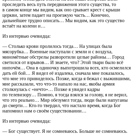
проследить весь путь передвижения этого существа, то
в самом конце мы видим, как оно срывает крест с крыши
церкви, затем падает на проезжую часть… Конечно,
дальнейшее трудно описать… Мы видим, как это существо
встаёт на колени и…
Из интервью очевидца:
— Столько крови пролилось тогда… На улицах была
мясорубка… Военные наступали с земли и с воздуха,
миномётные обстрелы разворотили целые районы… Город
светился от взрывов… И знаете, что? Этой твари было всё
нипочём… Она в одиночку выпотрошила всех, кто осмелился
дать ей бой… Я видел её издалека, сначала мне показалось,
что мне это привиделось. Позже, когда я бежал с выжившими,
мне рассказали, что что-то напало на нас, якобы армия
столкнулась с «нечто»… Позже я увидел кадры
по телевизору… Помню, я тогда взялся за голову, я не верил,
что это реально… Мир обезумел тогда, люди были напуганы
до смерти… Кто-то твердил, что настало время, когда Бог
напомнил нам о своём существовании…
Из интервью очевидца:
— Бог существует. Я не сомневаюсь. Больше не сомневаюсь.