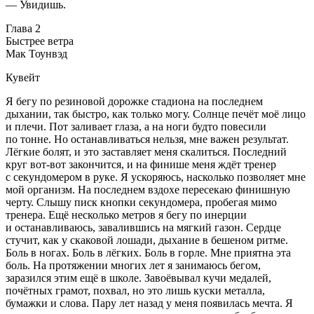
— Увидишь.
Глава 2
Быстрее ветра
Мак Тоунвэд
Кувейт
Я бегу по резиновой дорожке стадиона на последнем
дыхании, так быстро, как только могу. Солнце печёт моё лицо
и плечи. Пот заливает глаза, а на ноги будто повесили
по тонне. Но останавливаться нельзя, мне важен результат.
Лёгкие болят, и это заставляет меня скалиться. Последний
круг вот-вот закончится, и на финише меня ждёт тренер
с секундомером в руке. Я ускоряюсь, насколько позволяет мне
мой организм. На последнем вздохе пересекаю финишную
черту. Слышу писк кнопки секундомера, пробегая мимо
тренера. Ещё несколько метров я бегу по инерции
и останавливаюсь, завалившись на мягкий газон. Сердце
стучит, как у скаковой лошади, дыхание в бешеном ритме.
Боль в ногах. Боль в лёгких. Боль в горле. Мне приятна эта
боль. На протяжении многих лет я занимаюсь бегом,
заразился этим ещё в школе. Завоёвывал кучи медалей,
почётных грамот, похвал, но это лишь куски металла,
бумажки и слова. Пару лет назад у меня появилась мечта. Я