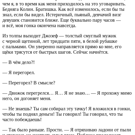
чем я, в то время как меня приходилось на это уговаривать.
Бедняга Колин. Братишка. Как всё изменилось, если бы ты
знал, если бы видел. Истеричный, пьяный, девчачий визг
девушек становится ближе. Еще буквально пару часов —
и всё, моя гонка окончена навсегда.
Из толпы выходит Джозеф — толстый смуглый мужик
с черной щетиной, лет тридцати пяти, в белой рубашке
с пальмами. Он уверенно направляется прямо ко мне, его
щёки трясутся от быстрых шагов. Сейчас начнётся.
— В чём дело?!
— Я перегорел.
— Перегорел? В смысле?
— Движок перегрелся… Я… Я не знаю… — Я прохожу мимо
него, он догоняет меня.
— Не знаешь? Ты сам собирал эту тачку! Я вложился в гонки,
чтобы ты поднял деньги! Ты говорил! Ты говорил, что ты
часто побеждаешь!
— Так было раньше. Прости. — Я отряхиваю ладони от пыли