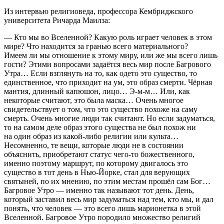
Из интервью религиоведа, профессора Кембриджского
университета Ричарда Маилза:
— Кто мы во Вселенной? Какую роль играет человек в этом
мире? Что находится за гранью всего материального?
Имеем ли мы отношение к этому миру, или же мы всего лишь
гости? Этими вопросами задаётся весь мир после Багрового
Утра… Если взглянуть на то, как одето это существо, то
единственное, что приходит на ум, это образ смерти. Чёрная
мантия, длинный капюшон, лицо… Э-м-м… Или, как
некоторые считают, это была маска… Очень многое
свидетельствует о том, что это существо похоже на саму
смерть. Очень многие люди так считают. Но если задуматься,
то на самом деле образ этого существа не был похож ни
на один образ из какой-либо религии или культа…
Несомненно, те вещи, которые люди не в состоянии
объяснить, приобретают статус чего-то божественного,
именно поэтому маршрут, по которому двигалось это
существо в тот день в Нью-Йорке, стал для верующих
святыней, по их мнению, по этим местам прошёл сам Бог…
Багровое Утро — именно так называют тот день. День,
который заставил весь мир задуматься над тем, кто мы, и дал
понять, что человек — это всего лишь марионетка в этой
Вселенной. Багровое Утро породило множество религий