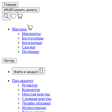
Главная
RUB
Сменить валюту
Магазин
Импринты
Бестселлеры
Бесплатные
Скидки
Подборки
Автору
Войти в аккаунт
Про-аккаунт
Редактор
Корректор
Простая верстка
Сложная верстка
Дизайн обложки
Иллюстрации