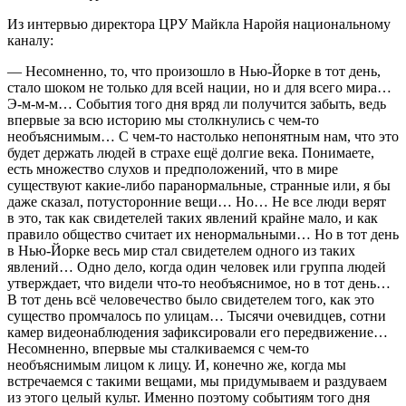
Из интервью директора ЦРУ Майкла Наройя национальному
каналу:
— Несомненно, то, что произошло в Нью-Йорке в тот день,
стало шоком не только для всей нации, но и для всего мира…
Э-м-м-м… События того дня вряд ли получится забыть, ведь
впервые за всю историю мы столкнулись с чем-то
необъяснимым… С чем-то настолько непонятным нам, что это
будет держать людей в страхе ещё долгие века. Понимаете,
есть множество слухов и предположений, что в мире
существуют какие-либо паранормальные, странные или, я бы
даже сказал, потусторонние вещи… Но… Не все люди верят
в это, так как свидетелей таких явлений крайне мало, и как
правило общество считает их ненормальными… Но в тот день
в Нью-Йорке весь мир стал свидетелем одного из таких
явлений… Одно дело, когда один человек или группа людей
утверждает, что видели что-то необъяснимое, но в тот день…
В тот день всё человечество было свидетелем того, как это
существо промчалось по улицам… Тысячи очевидцев, сотни
камер видеонаблюдения зафиксировали его передвижение…
Несомненно, впервые мы сталкиваемся с чем-то
необъяснимым лицом к лицу. И, конечно же, когда мы
встречаемся с такими вещами, мы придумываем и раздуваем
из этого целый культ. Именно поэтому событиям того дня