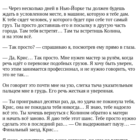
— Через несколько дней в Нью-Йорке ты должен будешь
ждать в условленном месте, в машине, которую я тебе дам.
К тебе сядет человек, у которого будет при себе тот самый
груз. Ты просто доставишь его и посылку в другую часть
города. Там тебя встретят… Там ты встретишь Колина,
и на этом всё.
— Так просто? — спрашиваю я, посмотрев ему прямо в глаза.
— Да, Крис… Так просто. Мне нужен мастер за рулём, когда
речь идёт о перевозке подобных грузов. Я хочу быть уверен,
что этим занимается профессионал, и не нужно говорить, что
это не так…
Он говорит это почти мне на ухо, слегка тыча указательным
пальцем мне в грудь. Его речь жесткая и уверенная.
— Ты проигрывал десятки раз, да, но удача не покинула тебя,
Крис, она не покидала тебя никогда… Я знаю, тебе надоело
всё это. Ты хочешь вернуться с Колином обратно к матери
и начать всё заново. Я даю тебе этот шанс. Тебе просто нужно
сделать это в последний раз… — Он выдерживает паузу… —
Финальный заезд, Крис…