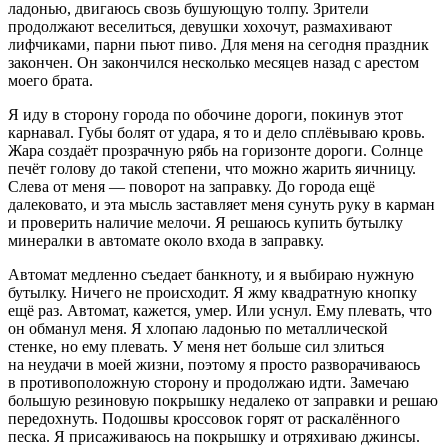
ладонью, двигаюсь свозь бушующую толпу. Зрители
продолжают веселиться, девушки хохочут, размахивают
лифчиками, парни пьют пиво. Для меня на сегодня праздник
закончен. Он закончился несколько месяцев назад с арестом
моего брата.
Я иду в сторону города по обочине дороги, покинув этот
карнавал. Губы болят от удара, я то и дело сплёвываю кровь.
Жара создаёт прозрачную рябь на горизонте дороги. Солнце
печёт голову до такой степени, что можно жарить яичницу.
Слева от меня — поворот на заправку. До города ещё
далековато, и эта мысль заставляет меня сунуть руку в карман
и проверить наличие мелочи. Я решаюсь купить бутылку
минералки в автомате около входа в заправку.
Автомат медленно съедает банкноту, и я выбираю нужную
бутылку. Ничего не происходит. Я жму квадратную кнопку
ещё раз. Автомат, кажется, умер. Или уснул. Ему плевать, что
он обманул меня. Я хлопаю ладонью по металлической
стенке, но ему плевать. У меня нет больше сил злиться
на неудачи в моей жизни, поэтому я просто разворачиваюсь
в противоположную сторону и продолжаю идти. Замечаю
большую резиновую покрышку недалеко от заправки и решаю
передохнуть. Подошвы кроссовок горят от раскалённого
песка. Я присаживаюсь на покрышку и отряхиваю джинсы.