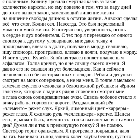
с поличным. Колину грозила смертная казнь за такое
количество наркоты, но ему повезло в том, что за пару дней
до этого вышел закон, заменяющий лишение жизни
на лишение свободы длиною в остаток жизни. Адвокат сделал
всё, что смог. Колин сел. Навсегда. Это был переломный
момент в моей жизни. Я потерял сон, уверенность, огонь
в сердце и дух победителя. С тех пор я переезжаю от одного
спонсора к другому, уговариваю, мне дают тачку, я
проигрываю, влезаю в долги, получаю в морду, сваливаю,
ищу спонсора, проигрываю, влезаю в долги, получаю в морду.
И вот я здесь. Кувейт. Знойная трасса воняет плавленым
асфальтом. Толпа кричит, но я не слышу своего имени. Я
давно его не слышал из уст болельщиков. Как и сейчас я
не ловлю на себе восторженных взглядов. Ребята и девушки
смотрят на моих соперников, а не на меня. В толпе я мельком
замечаю смуглого человека в белоснежной рубашке и чёрном
галстуке, который с задних рядов спокойно смотрит мне
в глаза сквозь солнцезащитные очки. Сквозь лобовое стекло я
вижу рябь на горизонте дороги. Раздражающий рёв
«элементо» режет слух. Яркий, лимонный цвет «карреры»
режет глаза. Я сжимаю руль «челленджера» крепче. Шансы
есть, и, может быть, именно эта гонка вытянет меня с самого
дна? Думал ли я так в предыдущую гонку? Я не помню.
Светофор горит оранжевым. Я прогреваю покрышки, давя
на газ. Выбиваю из-под задних колёс клубы белого, густого