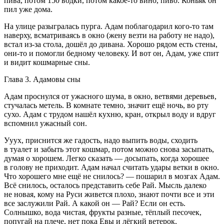
пива, потом 150 водки, потом какое-то вино, пиво. Коньяк он
пил уже дома.
На улице разыгралась пурга. Адам поблагодарил кого-то там
наверху, всматриваясь в окно (жену везти на работу не надо),
встал из-за стола, дошёл до дивана. Хорошо рядом есть стены,
они-то и помогли бедному человеку. И вот он, Адам, уже спит
и видит кошмарные сны.
Глава 3. Адамовы сны
Адам проснулся от ужасного шума, в окно, ветвями деревьев,
стучалась метель. В комнате темно, значит ещё ночь, во рту
сухо. Адам с трудом нашёл кухню, кран, открыл воду и вдруг
вспомнил ужасный сон.
Ууух, приснится же гадость, надо выпить воды, сходить
в туалет и забыть этот кошмар, потом можно снова засыпать,
думая о хорошем. Легко сказать — досыпать, когда хорошее
в голову не приходит. Адам начал считать удары ветки в окно.
Что хорошего мне ещё не снилось? — пошарил в мозгах Адам.
Всё снилось, осталось представить себе Рай. Мысль далеко
не новая, кому на Руси живется плохо, знают почти все и эти
все заслужили Рай. А какой он — Рай? Если он есть.
Солнышко, вода чистая, фрукты разные, тёплый песочек,
попугай на плече, нет пока Евы и лёгкий ветерок,