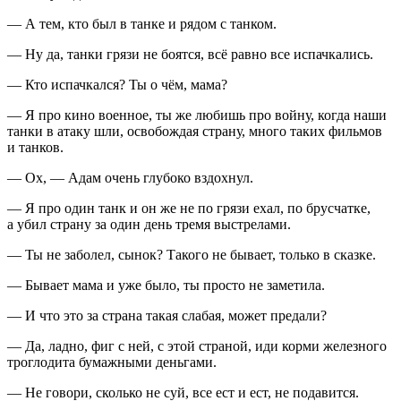
— А тем, кто был в танке и рядом с танком.
— Ну да, танки грязи не боятся, всё равно все испачкались.
— Кто испачкался? Ты о чём, мама?
— Я про кино военное, ты же любишь про войну, когда наши
танки в атаку шли, освобождая страну, много таких фильмов
и танков.
— Ох, — Адам очень глубоко вздохнул.
— Я про один танк и он же не по грязи ехал, по брусчатке,
а убил страну за один день тремя выстрелами.
— Ты не заболел, сынок? Такого не бывает, только в сказке.
— Бывает мама и уже было, ты просто не заметила.
— И что это за страна такая слабая, может предали?
— Да, ладно, фиг с ней, с этой страной, иди корми железного
троглодита бумажными деньгами.
— Не говори, сколько не суй, все ест и ест, не подавится.