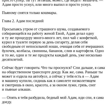
просто супер, ты тут летаешь, может, где видел? Кеша-а-а. —
Адам просто уснул, или много выпил и просто уснул.
Пьяному снятся только кошмары.
Глава 2. Адам последний
Просыпаясь утром от страшного шума, создаваемого
собирающейся на работу женой Евой, Адам делал одну
и ту же процедуру много-много лет, пил чай с конфеткой,
курил в туалете первую за день сигарету, делая себя
свободным от непосильной ноши, очищая себя от вчерашних
булочек, колбасы, свинины, бананов, слив и картофеля. Одно
и то же, одни и те же продукты каждый день, уже несколько
десятилетий.
Сейчас будет говорить: Что ты проснулся? Спи дальше, я сама
на общественном транспорте доеду. Как же, сама. Раньше ты
может и ездила на автобусе, а сейчас у тебя есть я — Адам
и машину купили, сидишь как в самолете низколетящем
и смотришь в окно, красота, а за окном лужи, грязь, снег
и пьяные алкаши.
— Опять я тебя разбудила, бедный мой Адам, иди спи, я сама
доеду.