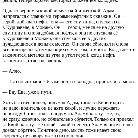
решил, теперь одолеет месторасположением колодцев.
Однако вернемся к любви мужской и женской. Адам
напрягался с главными героями нефтяных скважин. Он —
герой, добывал нефть, она — его спутница, спускала её
в Куршавеле, в Монако. Он — герой, менял её на другую
спутницу и снова добывал нефть, а она не спускала её
в Куршавеле и Монако, она спускала её в других
нуждающихся в деньгах местах. Он снова её менял и снова
всё повторялось, нуждающихся мест было много. Когда же это
закончится, метался из угла в угол герой, когда нефть
закончится, отвечал, звонок.
— Алло.
— Ты сильно занят? Я уже почти свободна, приезжай за мной.
— Еду Ева, уже в пути.
Хоть бы снег пошёл, подумал Адам, тогда за Евой ездить
не надо, водитель он не ахти какой, и лучше переждать
непогоду. Стоит только подумать Адаму, как тут же, ну,
не сразу, конечно, но обязательно сбудется. Только он приехал
за Евой, как тут же пошёл такой снег, что Адам вспотел, пока
доехал обратно. Понятное дело, мысль тоже имеет свою
скорость, не говоря уже за исполнение.