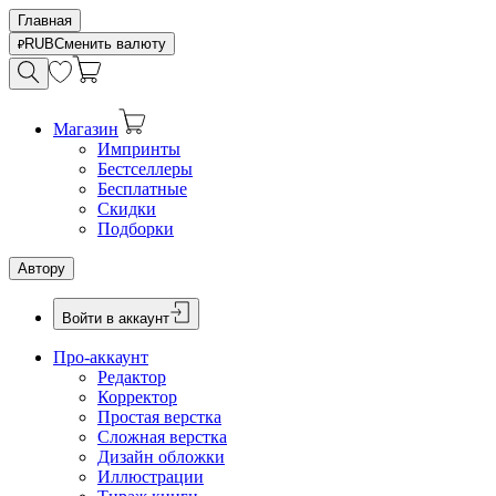
Главная
RUB
Сменить валюту
Магазин
Импринты
Бестселлеры
Бесплатные
Скидки
Подборки
Автору
Войти в аккаунт
Про-аккаунт
Редактор
Корректор
Простая верстка
Сложная верстка
Дизайн обложки
Иллюстрации