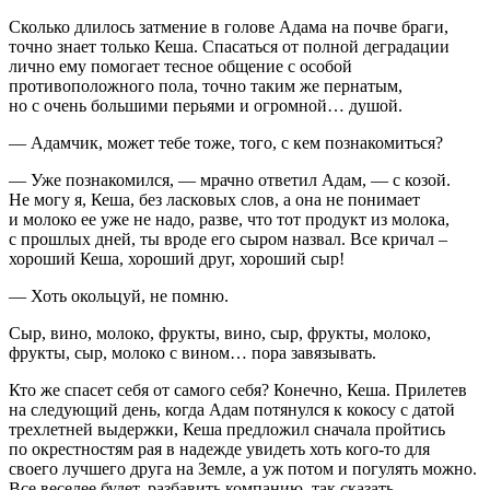
Сколько длилось затмение в голове Адама на почве браги,
точно знает только Кеша. Спасаться от полной деградации
лично ему помогает тесное общение с особой
противоположного пола, точно таким же пернатым,
но с очень большими перьями и огромной… душой.
— Адамчик, может тебе тоже, того, с кем познакомиться?
— Уже познакомился, — мрачно ответил Адам, — с козой.
Не могу я, Кеша, без ласковых слов, а она не понимает
и молоко ее уже не надо, разве, что тот продукт из молока,
с прошлых дней, ты вроде его сыром назвал. Все кричал –
хороший Кеша, хороший друг, хороший сыр!
— Хоть окольцуй, не помню.
Сыр, вино, молоко, фрукты, вино, сыр, фрукты, молоко,
фрукты, сыр, молоко с вином… пора завязывать.
Кто же спасет себя от самого себя? Конечно, Кеша. Прилетев
на следующий день, когда Адам потянулся к кокосу с датой
трехлетней выдержки, Кеша предложил сначала пройтись
по окрестностям рая в надежде увидеть хоть кого-то для
своего лучшего друга на Земле, а уж потом и погулять можно.
Все веселее будет, разбавить компанию, так сказать.