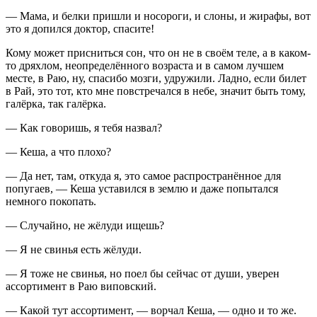
— Мама, и белки пришли и носороги, и слоны, и жирафы, вот
это я допился доктор, спасите!
Кому может присниться сон, что он не в своём теле, а в каком-
то дряхлом, неопределённого возраста и в самом лучшем
месте, в Раю, ну, спасибо мозги, удружили. Ладно, если билет
в Рай, это тот, кто мне повстречался в небе, значит быть тому,
галёрка, так галёрка.
— Как говоришь, я тебя назвал?
— Кеша, а что плохо?
— Да нет, там, откуда я, это самое распространённое для
попугаев, — Кеша уставился в землю и даже попытался
немного покопать.
— Случайно, не жёлуди ищешь?
— Я не свинья есть жёлуди.
— Я тоже не свинья, но поел бы сейчас от души, уверен
ассортимент в Раю виповский.
— Какой тут ассортимент, — ворчал Кеша, — одно и то же.