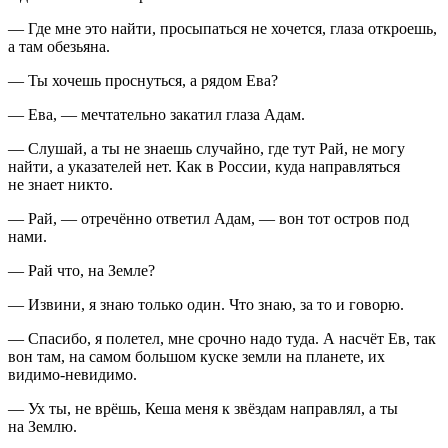
— Где мне это найти, просыпаться не хочется, глаза откроешь,
а там обезьяна.
— Ты хочешь проснуться, а рядом Ева?
— Ева, — мечтательно закатил глаза Адам.
— Слушай, а ты не знаешь случайно, где тут Рай, не могу
найти, а указателей нет. Как в России, куда направляться
не знает никто.
— Рай, — отречённо ответил Адам, — вон тот остров под
нами.
— Рай что, на Земле?
— Извини, я знаю только один. Что знаю, за то и говорю.
— Спасибо, я полетел, мне срочно надо туда. А насчёт Ев, так
вон там, на самом большом куске земли на планете, их
видимо-невидимо.
— Ух ты, не врёшь, Кеша меня к звёздам направлял, а ты
на Землю.