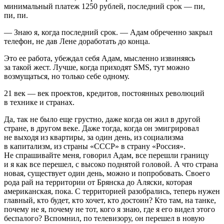
минимальный платеж 1250 рублей, последний срок — пи,
пи, пи.
— Знаю я, когда последний срок. — Адам обреченно закрыл
телефон, не дав Лене доработать до конца.
Это ее работа, убеждал себя Адам, мысленно извиняясь
за такой жест. Лучше, когда приходят SMS, тут можно
возмущаться, но только себе одному.
21 век — век проектов, кредитов, постоянных революций
в технике и странах.
Да, так не было еще грустно, даже когда он жил в другой
стране, в другом веке. Даже тогда, когда он эмигрировал
не выходя из квартиры, за один день, из социализма
в капитализм, из страны «СССР» в страну «Россия».
Не спрашивайте меня, говорил Адам, все перешли границу
и я как все перешел, с высоко поднятой головой. А что страна
новая, существует один день, можно и попробовать. Своего
рода рай на территории от Брянска до Аляски, которая
американская, пока. С территорией разобрались, теперь нужен
главный, кто будет, кто хочет, кто достоин? Кто там, на танке,
почему не я, почему не тот, кого я знаю, где я его видел этого
беспалого? Вспомнил, по телевизору, он перешел в новую