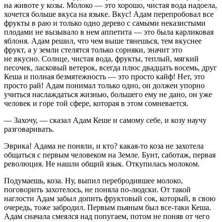
на животе у козы. Молоко — это хорошо, чистая вода надоела,
хочется больше вкуса на языке. Вкус! Адам перепробовал все
фрукты в раю и только одно дерево с самыми неказистыми
плодами не вызывало в нем аппетита — это была карликовая
яблоня. Адам решил, что чем выше тянешься, тем вкуснее
фрукт, а у земли стелятся только сорняки, значит это
не вкусно. Солнце, чистая вода, фрукты, теплый, мягкий
песочек, ласковый ветерок, всегда плюс двадцать восемь, друг
Кеша и полная безмятежность — это просто кайф! Нет, это
просто рай! Адам понимал только одно, он должен упорно
учиться наслаждаться жизнью, большего ему не дано, он уже
человек и горе той сфере, которая в этом сомневается.
— Захочу, — сказал Адам Кеше и самому себе, и козу научу
разговаривать.
Эврика! Адама не поняли, и кто? какая-то коза не захотела
общаться с первым человеком на Земле. Бунт, саботаж, первая
революция. Не нашли общий язык. Откупилась молоком.
Подумаешь, коза. Ну, выпил перебродившее молоко,
поговорить захотелось, не поняла по-людски. От такой
наглости Адам забыл допить фруктовый сок, который, в свою
очередь, тоже забродил. Первым пьяным был все-таки Кеша.
Адам сначала смеялся над попугаем, потом не поняв от чего