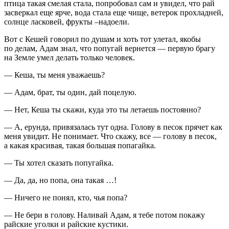
птица такая смелая стала, попробовал сам и увидел, что рай
засверкал еще ярче, вода стала еще чище, ветерок прохладней,
солнце ласковей, фрукты –надоели.
Вот с Кешей говорил по душам и хоть тот улетал, якобы
по делам, Адам знал, что попугай вернется — первую брагу
на Земле умел делать только человек.
— Кеша, ты меня уважаешь?
— Адам, брат, ты один, дай поцелую.
— Нет, Кеша ты скажи, куда это ты летаешь постоянно?
— А, ерунда, привязалась тут одна. Голову в песок прячет как
меня увидит. Не понимает. Что скажу, все — голову в песок,
а какая красивая, такая большая попагайка.
— Ты хотел сказать попугайка.
— Да, да, но попа, она такая …!
— Ничего не понял, кто, чья попа?
— Не бери в голову. Наливай Адам, я тебе потом покажу
райские уголки и райские кустики.