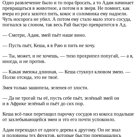
Одно развлечение было и то пора бросать, а то Адам начинает
превращаться в животное, а потом и в зверя. Не помнит, как
вчера из рога захотел пить, кокос и соломинка ему надоели.
Чуть носорога не убил. А потом ему стало мало этого сосуда,
погнался за слоном, так весь Рай быстро превратится в Ад.
— Смотри, Адам, змей пьёт наше вино.
— Пусть пьёт, Кеша, я в Раю и пить не хочу.
— Ты, может, и не хочешь, — тихо прохрипел попугай, — а я,
иногда, и не против.
— Какая змеюка длинная, — Кеша стукнул клювом змею. —
Ползи отсюда, это не твоё.
Змея только зашипела, зеленея от злости.
— Да не трогай ты её, пусть себе пьёт, зелёный змей он
и в Африке зелёный и пьёт до сих пор.
Кеша всё-таки перетащил парочку сосудов из кокоса подальше
от захлебывающейся змеи и это его почти успокоило.
Адам переходил от одного дерева к другому. Он не знал
и половины тех фруктов, которые быстро превращались