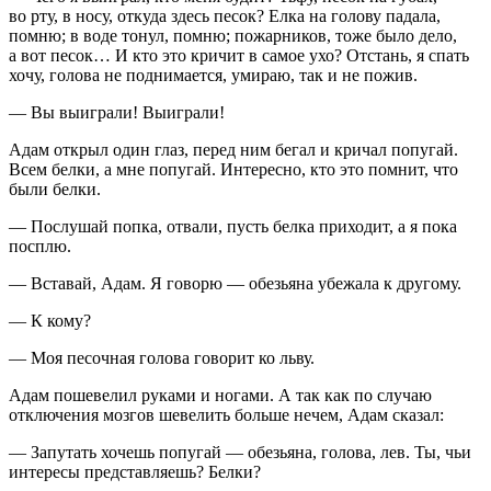
во рту, в носу, откуда здесь песок? Елка на голову падала,
помню; в воде тонул, помню; пожарников, тоже было дело,
а вот песок… И кто это кричит в самое ухо? Отстань, я спать
хочу, голова не поднимается, умираю, так и не пожив.
— Вы выиграли! Выиграли!
Адам открыл один глаз, перед ним бегал и кричал попугай.
Всем белки, а мне попугай. Интересно, кто это помнит, что
были белки.
— Послушай попка, отвали, пусть белка приходит, а я пока
посплю.
— Вставай, Адам. Я говорю — обезьяна убежала к другому.
— К кому?
— Моя песочная голова говорит ко льву.
Адам пошевелил руками и ногами. А так как по случаю
отключения мозгов шевелить больше нечем, Адам сказал:
— Запутать хочешь попугай — обезьяна, голова, лев. Ты, чьи
интересы представляешь? Белки?