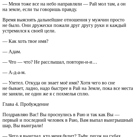
— Меня тоже все на небо направляли — Рай мол там, а он
на земле, если ты говоришь правду.
Время выяснять дальнейшие отношения у мужчин просто
не было. Они дружески пожали друг другу руки и каждый
устремился к своей цели.
— Как хоть твое имя?
— Адам.
— Что — что? Не расслышал, повтори-и-и…
— А-д-а-м.
— Улетел. Откуда он знает моё имя? Хотя чего во сне
не бывает, ладно, надо быстрее в Рай на Земле, пока все места
не заняли, не один же я с похмелья сплю.
Глава 4. Пробуждение
Поздравляю Вас! Вы проснулись в Раю и так как Вы —
первый и последний человек в Раю, Вам выпал выигрышный
шар, Вы выиграли!
— Чего я выиграл, кто меня будит? Тьфу, песок на губах,