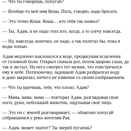
— Что ты говоришь, попугай?
— Вообще-то моё имя Кеша. Пить, говорю, надо бросать.
— Это точно Кеша. Кеша… кто тебя так назвал?
— Ты, Адам, и не надо этих кто, когда, а то улечу навсегда.
— Ну, навсегда, конечно, не надо, а так полетал бы, пока я
воды попью.
Адам медленно наклонился к воде, предвкушая исцеления
от головной боли. Открыл сначала рот, потом широко глаза, да
так и застыл. На него смотрел тот мужик, что повстречался
ему в небе. Потихонечку, ладошкой Адам разбрызгал воду
и дико закричал, ничего не изменив со своим изображением.
— Что ты кричишь, тебе, что плохо, Адам?
— Мама, мама, мама — повторял Адам, разглядывая свои
ноги, руки, небольшой животик, ощупывая своё лицо.
— Это он с землей разговаривает, — объяснял попугай
собравшимся у реки жителям Рая.
— Адам, может хватит? Ты зверей пугаешь?