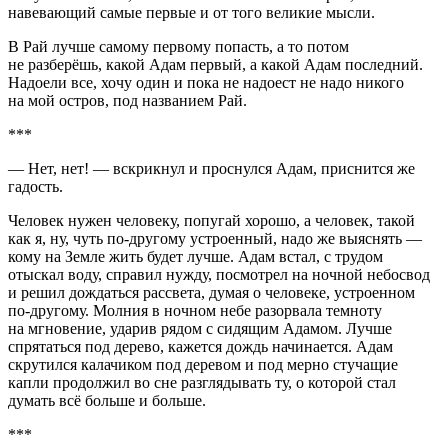
навевающий самые первые и от того великие мысли.
В Рай лучше самому первому попасть, а то потом
не разберёшь, какой Адам первый, а какой Адам последний.
Надоели все, хочу один и пока не надоест не надо никого
на мой остров, под названием Рай.
***
— Нет, нет! — вскрикнул и проснулся Адам, приснится же
гадость.
Человек нужен человеку, попугай хорошо, а человек, такой
как я, ну, чуть по-другому устроенный, надо же выяснять —
кому на Земле жить будет лучше. Адам встал, с трудом
отыскал воду, справил нужду, посмотрел на ночной небосвод
и решил дождаться рассвета, думая о человеке, устроенном
по-другому. Молния в ночном небе разорвала темноту
на мгновение, ударив рядом с сидящим Адамом. Лучше
спрятаться под дерево, кажется дождь начинается. Адам
скрутился калачиком под деревом и под мерно стучащие
капли продолжил во сне разглядывать ту, о которой стал
думать всё больше и больше.
***