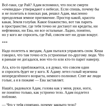
Всё-таки, где Рай? Адам вспомнил, что после смерти
«очевидцы» утверждают о небесах. Если спишь, почему бы
и не полетать в поисках рая, решил Адам, мысленно
преодолевая земное притяжение. Простор какой, красота
какая, Земля голубая. Какое блаженство, вот так парить
в пространстве, где тебя точно не достанут ни кредиты, ни
нефтяники, ни Ева, ни все остальные. Ладно, понятно,
но у кого же спросить, где Рай, совсем нет ни души вокруг.
***
Надо полететь к звездам, Адам пытался управлять сном. Кеша
говорил, что там точно есть устроенные по-другому люди. Что
я раньше не догадался, вон что-то или кто-то парит наверху.
Ага, кто-то приближается, а я думал, что совсем один
и спросить будет не у кого. К Адаму летел голый мужчина
неопределённого возраста, немного полноват. Спят же люди
голые, а я в пижаме — Ева заставляет.
Нашёл, радовался Адам, голова как у меня, руки, ноги,
не понятно только, как устроено тело. Адам подлетел
поближе.
— Что у тебя спрятано, почему закрыто тело?