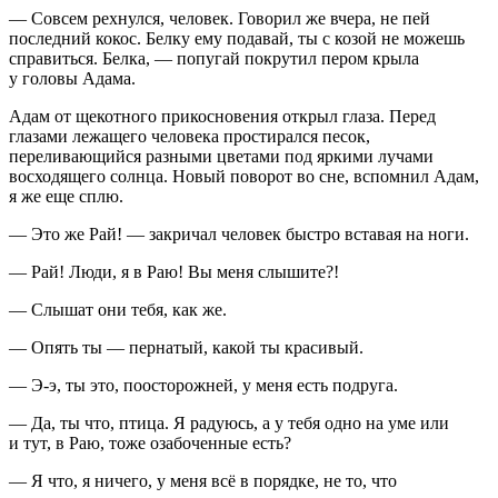
— Совсем рехнулся, человек. Говорил же вчера, не пей
последний кокос. Белку ему подавай, ты с козой не можешь
справиться. Белка, — попугай покрутил пером крыла
у головы Адама.
Адам от щекотного прикосновения открыл глаза. Перед
глазами лежащего человека простирался песок,
переливающийся разными цветами под яркими лучами
восходящего солнца. Новый поворот во сне, вспомнил Адам,
я же еще сплю.
— Это же Рай! — закричал человек быстро вставая на ноги.
— Рай! Люди, я в Раю! Вы меня слышите?!
— Слышат они тебя, как же.
— Опять ты — пернатый, какой ты красивый.
— Э-э, ты это, поосторожней, у меня есть подруга.
— Да, ты что, птица. Я радуюсь, а у тебя одно на уме или
и тут, в Раю, тоже озабоченные есть?
— Я что, я ничего, у меня всё в порядке, не то, что