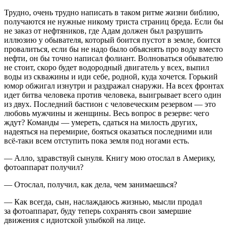
Трудно, очень трудно написать в таком ритме жизни библию,
получаются не нужные никому триста страниц бреда. Если бы
не заказ от нефтяников, где Адам должен был разрушить
иллюзию у обывателя, который боится пустот в земле, боится
провалиться, если бы не надо было объяснять про воду вместо
нефти, он бы точно написал фолиант. Волноваться обывателю
не стоит, скоро будет водородный двигатель у всех, выпил
воды из скважины и иди себе, родной, куда хочется. Горький
юмор обжигал изнутри и раздражал снаружи. На всех фронтах
идет битва человека против человека, выигрывает всего один
из двух. Последний бастион с человеческим резервом — это
любовь мужчины и женщины. Весь вопрос в резерве: чего
ждут? Команды — умереть, сдаться на милость других,
надеяться на перемирие, бояться оказаться последними или
всё-таки всем отступить пока земля под ногами есть.
— Алло, здравствуй сынуля. Книгу мою отослал в Америку,
фотоаппарат получил?
— Отослал, получил, как дела, чем занимаешься?
— Как всегда, сын, наслаждаюсь жизнью, мысли продал
за фотоаппарат, буду теперь сохранять свои замершие
движения с идиотской улыбкой на лице.