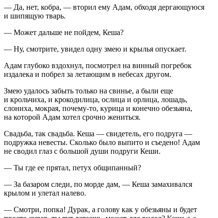
— Да, нет, кобра, — вторил ему Адам, обходя дергающуюся
и шипящую тварь.
— Может дальше не пойдем, Кеша?
— Ну, смотрите, увидел одну змею и крылья опускает.
Адам глубоко вздохнул, посмотрел на винный погребок
издалека и побрел за летающим в небесах другом.
Змею удалось забыть только на свинье, а были еще
и крольчиха, и крокодилица, ослица и орлица, лошадь,
слониха, мокрая, почему-то, курица и конечно обезьяна,
на которой Адам хотел срочно жениться.
Свадьба, так свадьба. Кеша — свидетель, его подруга —
подружка невесты. Сколько было выпито и съедено! Адам
не сводил глаз с большой души подруги Кеши.
— Ты где ее прятал, петух общипанный?
— За базаром следи, по морде дам, — Кеша замахивался
крылом и улетал налево.
— Смотри, попка! Дурак, а голову как у обезьяны и будет