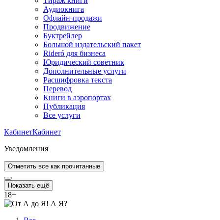
Тираж книги
Аудиокнига
Офлайн-продажи
Продвижение
Буктрейлер
Большой издательский пакет
Rideró для бизнеса
Юридический советник
Дополнительные услуги
Расшифровка текста
Перевод
Книги в аэропортах
Публикация
Все услуги
Кабинет
Кабинет
Уведомления
Отметить все как прочитанные
Показать ещё
18
+