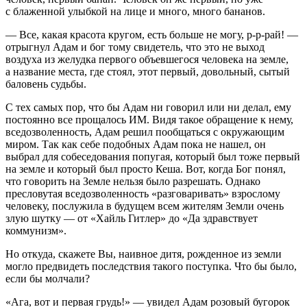
с блаженной улыбкой на лице и много, много бананов.
— Все, какая красота кругом, есть больше не могу, р-р-рай! —
отрыгнул Адам и бог тому свидетель, что это не выход
воздуха из желудка первого объевшегося человека на земле,
а название места, где стоял, этот первый, довольный, сытый
баловень судьбы.
С тех самых пор, что бы Адам ни говорил или ни делал, ему
постоянно все прощалось ИМ. Видя такое обращение к нему,
вседозволенность, Адам решил пообщаться с окружающим
миром. Так как себе подобных Адам пока не нашел, он
выбрал для собеседования попугая, который был тоже первый
на земле и который был просто Кеша. Вот, когда Бог понял,
что говорить на Земле нельзя было разрешать. Однако
пресловутая вседозволенность «разговаривать» взрослому
человеку, послужила в будущем всем жителям Земли очень
злую шутку — от «Хайль Гитлер» до «Да здравствует
коммунизм».
Но откуда, скажете Вы, наивное дитя, рожденное из земли
могло предвидеть последствия такого поступка. Что бы было,
если бы молчали?
«Ага, вот и первая грудь!» — увидел Адам розовый бугорок