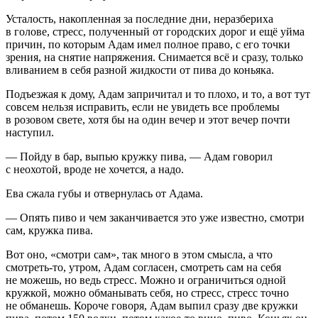
Усталость, накопленная за последние дни, неразбериха
в голове, стресс, полученный от городских дорог и ещё уйма
причин, по которым Адам имел полное право, с его точки
зрения, на снятие напряжения. Снимается всё и сразу, только
вливанием в себя разной жидкости от пива до коньяка.
Подъезжая к дому, Адам запричитал и то плохо, и то, а вот тут
совсем нельзя исправить, если не увидеть все проблемы
в розовом свете, хотя бы на один вечер и этот вечер почти
наступил.
— Пойду в бар, выпью кружку пива, — Адам говорил
с неохотой, вроде не хочется, а надо.
Ева сжала губы
и отвернулась от Адама.
— Опять пиво и чем заканчивается это уже известно, смотри
сам, кружка пива.
Вот оно, «смотри сам», так много в этом смысла, а что
смотреть-то, утром, Адам согласен, смотреть сам на себя
не можешь, но ведь стресс. Можно и ограничиться одной
кружкой, можно обманывать себя, но стресс, стресс точно
не обманешь. Короче говоря, Адам выпил сразу две кружки