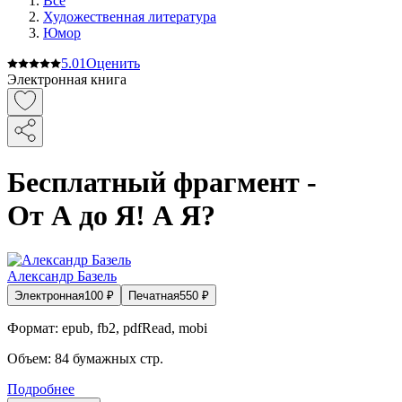
Все
Художественная литература
Юмор
5.0
1
Оценить
Электронная книга
Бесплатный фрагмент -
От А до Я! А Я?
Александр Базель
Электронная
100
₽
Печатная
550
₽
Формат:
epub, fb2, pdfRead, mobi
Объем:
84
бумажных стр.
Подробнее