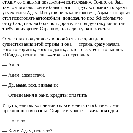
страну со старыми друзьями-«портфелями». Точно, он был
там, он там был, он не боялся, а я — трус, вспомнив то время,
усмехнулся Адам. Испугавшись капитализма, Адам в то время
стал перегонять автомобили, попадая, то под бейсбольную
биту бандитов на большой дороге, то под дубинку милиции,
требующих денег. Страшно, но надо, кушать хочется.
Отчего так получилось, в новой стране один день
существования этой страны и она — страна, сразу начала
кого-то кормить, кого-то доить, а кто-то сам ест что найдет.
«Обидно, понимаешь — только перешли.»
— Алло.
— Адам, здравствуй.
— Да, мама, весь внимание.
— Отвези меня в банк, кредиты оплатить.
И тут кредиты, вот неймется, всё хочет стать бизнес-леди
преклонного возраста. Старые и малые — желания одни.
— Повезло.
— Кому, Адам, повезло?