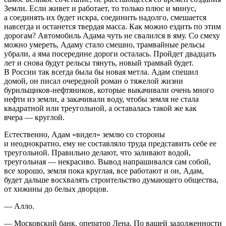
Земли. Если живет и работает, то только плюс и минус,
а соединять их будет искра, соединить надолго, смешается
навсегда и останется твердая масса. Как можно ездить по этим
дорогам? Автомобиль Адама чуть не свалился в яму. Со смеху
можно умереть, Адаму стало смешно, трамвайные рельсы
убрали, а яма посередине дороги осталась. Пройдет двадцать
лет и снова будут рельсы тянуть, новый трамвай будет.
В России так всегда была бы новая метла. Адам спешил
домой, он писал очередной роман о тяжелой жизни
бурильщиков-нефтяников, которые выкачивали очень много
нефти из земли, а закачивали воду, чтобы земля не стала
квадратной или треугольной, а оставалась такой же как
вчера — круглой.
Естественно, Адам «видел» землю со стороны
и неоднократно, ему не составляло труда представить себе ее
треугольной. Правильно делают, что заливают водой,
треугольная — некрасиво. Вывод напрашивался сам собой,
все хорошо, земля пока круглая, все работают и он, Адам,
будет дальше восхвалять строительство думающего общества,
от хижины до белых дворцов.
— Алло.
— Московский банк, оператор Лена. По вашей задолженности