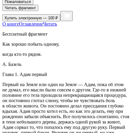
Пожаловаться
Читать фрагмент
Купить
электронную — 100 ₽
О книге
Оглавление
Читать
Бесплатный фрагмент
Как хорошо побыть одному,
когда кто-то рядом.
А. Базель
Глава 1. Адам первый
Первый на Земле или один на Земле — Адам, пока об этом
не думал, его мысли были совсем о другом. Где-то в нижней
половине его тела проходила непрекращающаяся процедура,
он постоянно глотал слюну, чтобы не чувствовать боль
в области живота. Он постоянно делал приседания глубоко
вдыхая. Адам просто хотел есть, но как это делать, ему при
рождении забыли объяснить. Все получилось спонтанно, стоя
в тени небольшого дерева, держась одной рукой за живот,
Адам сорвал то, что попалось ему под другую руку. Первый
человек, первый банан. Человек он же первый, но уже