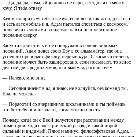
— Да, да, да, сама, яйцо долго не вари, сегодня я в смятку
хочу. Я тебя отвезу.
Зачем говорить «я тебя отвезу», если все и так ясно, для того
и есть автомобиль и я, Адам пытался словиться с космосом,
пошевелить мозгами в надежде найти не прочитанное
послание сверху.
Запустив двигатель и не обнаружив в голове видимых
посланий, Адам повез свою Еву в ее альмаматер, где она
успешно преподает физику, первый курс. С космоса ничего,
послание может быть зашифровано, если посылают, то ясное
дело не для средних умов, напряжемся, расшифруем.
— Налево, мне вниз.
— Сегодня значит в ад, я знаю, не волнуйся, без команд ты,
Ева, не можешь.
— Поработай со вчерашними школьниками и ты поймешь,
что без тебя они не знают, когда можно поесть.
Почему, когда он с Евой целуется при расставании между
ними происходит электрический разряд и такой порой
сильный и видимый. Плюс и минус, философствовал Адам,
самое великое сочетание, не расстающееся со времен создания