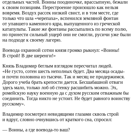
отдельных частей. Воины поодиночке, врассыпную, бежали
к своим позициям. Перестроение произошло как нельзя
вовремя. Воздух рассек низкий свист, и в том месте, где
только что шла «черепаха», вспенился земляной фонтан
от упавшего каменного ядра, выпущенного из греческой
катапульты. Такие же фонтаны рассыпались по всему полю,
но принести сильный ущерб они не смогли, русичи уже были
на подходе к своему лагерю.
Воевода охранной сотни князя громко рыкнул: «Воины!
В строй! В две шеренги!»
Князь Владимир беглым взглядом пересчитал людей.
«Не густо, сотен шесть неполных будет. Два месяца осады-
и почти половина из тысячи. Так и месяц не продержимся.
Дорого учеба брать крепости дается. Бесшабашной отваги
здесь мало, только лоб об стенку расшибить можно. Эх,
ромейскую науку военную да с духом русским отважным бы
соединить. Тогда никто не устоит. Не будет равного воинству
русскому».
Владимир посмотрел невидящими глазами сквозь строй
и вдруг, словно очнувшись от краткого сна, спросил:
— Воины, а где воевода-то ваш?