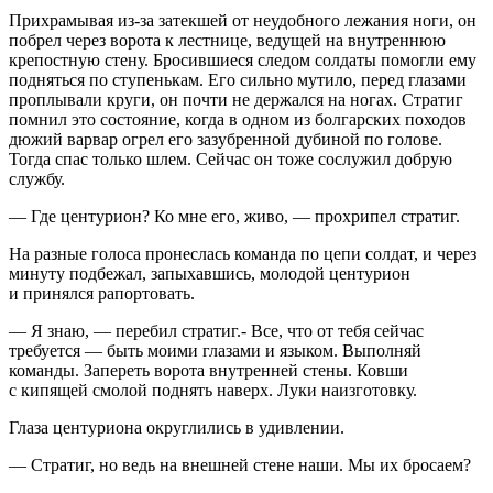
Прихрамывая из-за затекшей от неудобного лежания ноги, он
побрел через ворота к лестнице, ведущей на внутреннюю
крепостную стену. Бросившиеся следом солдаты помогли ему
подняться по ступенькам. Его сильно мутило, перед глазами
проплывали круги, он почти не держался на ногах. Стратиг
помнил это состояние, когда в одном из болгарских походов
дюжий варвар огрел его зазубренной дубиной по голове.
Тогда спас только шлем. Сейчас он тоже сослужил добрую
службу.
— Где центурион? Ко мне его, живо, — прохрипел стратиг.
На разные голоса пронеслась команда по цепи солдат, и через
минуту подбежал, запыхавшись, молодой центурион
и принялся рапортовать.
— Я знаю, — перебил стратиг.- Все, что от тебя сейчас
требуется — быть моими глазами и языком. Выполняй
команды. Запереть ворота внутренней стены. Ковши
с кипящей смолой поднять наверх. Луки наизготовку.
Глаза центуриона округлились в удивлении.
— Стратиг, но ведь на внешней стене наши. Мы их бросаем?