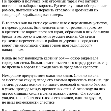
Не прошло и получаса, как огромный таран уже катился,
постепенно набирая скорость. Русичи -лучники обстреливали
ромеев, пытающихся поразить стрелами и дротиками их
товарищей, карабкающихся наверх.
В то время как на стене сражение шло с переменным успехом,
и перевес русских был незначителен, с треском и грохотом
в крепостные ворота врезался таран, образовав в них большую
брешь, в которую и хлынули русские воины. Со стены
сражение переместилось в район внутренних городских
ворот, где небольшой отряд греков преградил дорогу
нападавшим.
Князь не мог наблюдать картину боя — обзор закрывала
городская стена. Большая часть тысячного отряда русских еще
не прошла в ворота и находилась за пределами крепости.
Нехорошее предчувствие охватило князя. Словно во сне,
за несколько секунд перед его глазами пронеслась картина, где
тысяча русских воинов во главе с воеводой отчаянно бьются
в узком проходе между крепостных стен. А отовсюду на них
льется кипящая смола и летят вражьи стрелы. Он воочию
увидел, как гибнет вся тысяча его воинов, один за другим,
не имея возможности спастись.
Владимир обернулся к воеводе своей охраны: