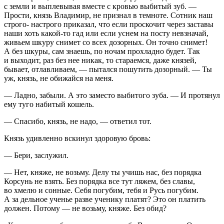
с земли и выплевывая вместе с кровью выбитый зуб. —
Прости, князь Владимир, не признал в темноте. Сотник наш
строго- настрого приказал, что если проскочит через заставы
наши хоть какой-то гад или если уснем на посту невзначай,
живьем шкуру снимет со всех дозорных. Он точно снимет!
А без шкуры, сам знаешь, по ночам прохладно будет. Так
и выходит, раз без нее никак, то стараемся, даже князей,
бывает, отлавливаем, — пытался пошутить дозорный. — Ты
уж, князь, не обижайся на меня.
— Ладно, забыли. А это заместо выбитого зуба. — И протянул
ему туго набитый кошель.
— Спасибо, князь, не надо, — ответил тот.
Князь удивленно вскинул здоровую бровь:
— Бери, заслужил.
— Нет, княже, не возьму. Делу ты учишь нас, без порядка
Корсунь не взять. Без порядка все тут ляжем, без славы,
во хмелю и сонные. Себя погубим, тебя и Русь погубим.
А за дельное ученье разве ученику платят? Это он платить
должен. Потому — не возьму, княже. Без обид?