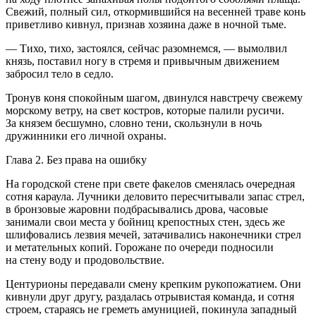
Свежий, полный сил, откормившийся на весенней траве конь
приветливо кивнул, признав хозяина даже в ночной тьме.
— Тихо, тихо, застоялся, сейчас разомнемся, — вымолвил
князь, поставил ногу в стремя и привычным движением
забросил тело в седло.
Тронув коня спокойным шагом, двинулся навстречу свежему
морскому ветру, на свет костров, которые палили русичи.
За князем бесшумно, словно тени, скользнули в ночь
дружинники его личной охраны.
Глава 2.
Без права на ошибку
На городской стене при свете факелов сменялась очередная
сотня караула. Лучники деловито пересчитывали запас стрел,
в бронзовые жаровни подбрасывались дрова, часовые
занимали свои места у бойниц крепостных стен, здесь же
шлифовались лезвия мечей, затачивались наконечники стрел
и метательных копий. Горожане по очереди подносили
на стену воду и продовольствие.
Центурионы передавали смену крепким рукопожатием. Они
кивнули друг другу, раздалась отрывистая команда, и сотня
строем, стараясь не греметь амуницией, покинула западный