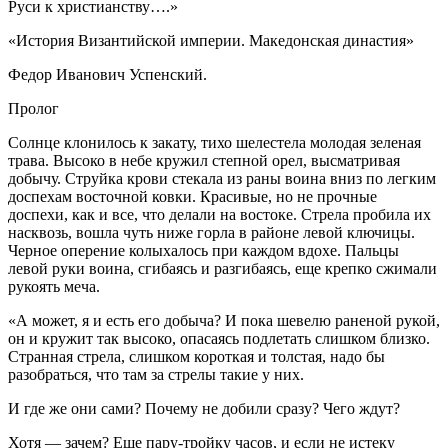
Руси к христианству….»
«История Византийской империи. Македонская династия»
Федор Иванович Успенский.
Пролог
Солнце клонилось к закату, тихо шелестела молодая зеленая
трава. Высоко в небе кружил степной орел, высматривая
добычу. Струйка крови стекала из раны воина вниз по легким
доспехам восточной ковки. Красивые, но не прочные
доспехи, как и все, что делали на востоке. Стрела пробила их
насквозь, вошла чуть ниже горла в районе левой ключицы.
Черное оперение колыхалось при каждом вдохе. Пальцы
левой руки воина, сгибаясь и разгибаясь, еще крепко сжимали
рукоять меча.
«А может, я и есть его добыча? И пока шевелю раненой рукой,
он и кружит так высоко, опасаясь подлетать слишком близко.
Странная стрела, слишком короткая и толстая, надо бы
разобраться, что там за стрелы такие у них.
И где же они сами? Почему не добили сразу? Чего ждут?
Хотя — зачем? Еще пару-тройку часов, и если не истеку