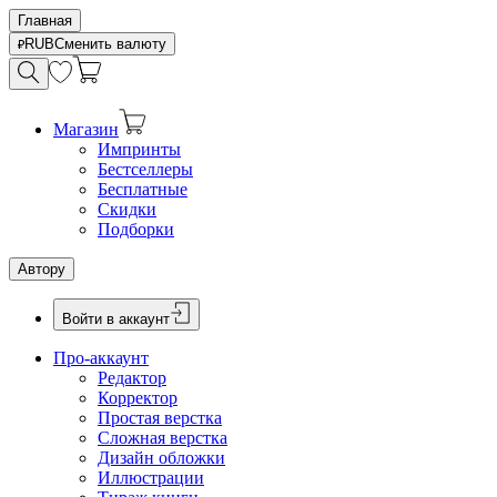
Главная
RUB
Сменить валюту
Магазин
Импринты
Бестселлеры
Бесплатные
Скидки
Подборки
Автору
Войти в аккаунт
Про-аккаунт
Редактор
Корректор
Простая верстка
Сложная верстка
Дизайн обложки
Иллюстрации