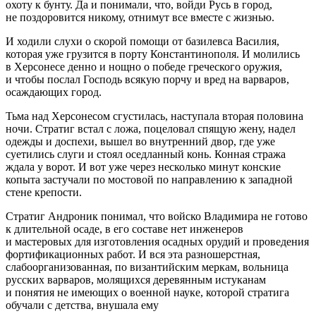
охоту к бунту. Да и понимали, что, войди Русь в город,
не поздоровится никому, отнимут все вместе с жизнью.
И ходили слухи о скорой помощи от базилевса Василия,
которая уже грузится в порту Константинополя. И молились
в Херсонесе денно и нощно о победе греческого оружия,
и чтобы послал Господь всякую порчу и вред на варваров,
осаждающих город.
Тьма над Херсонесом сгустилась, наступала вторая половина
ночи. Стратиг встал с ложа, поцеловал спящую жену, надел
одежды и доспехи, вышел во внутренний двор, где уже
суетились слуги и стоял оседланный конь. Конная стража
ждала у ворот. И вот уже через несколько минут конские
копыта застучали по мостовой по направлению к западной
стене крепости.
Стратиг Андроник понимал, что войско Владимира не готово
к длительной осаде, в его составе нет инженеров
и мастеровых для изготовления осадных орудий и проведения
фортификационных работ. И вся эта разношерстная,
слабоорганизованная, по византийским меркам, вольница
русских варваров, молящихся деревянным истуканам
и понятия не имеющих о военной науке, которой стратига
обучали с детства, внушала ему