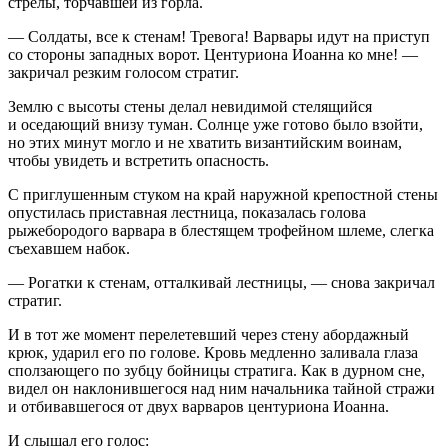
стрелы, торчавшей из горла.
— Солдаты, все к стенам! Тревога! Варвары идут на приступ
со стороны западных ворот. Центуриона Иоанна ко мне! —
закричал резким голосом стратиг.
Землю с высоты стены делал невидимой стелящийся
и оседающий внизу туман. Солнце уже готово было взойти,
но этих минут могло и не хватить византийским воинам,
чтобы увидеть и встретить опасность.
С приглушенным стуком на край наружной крепостной стены
опустилась приставная лестница, показалась голова
рыжебородого варвара в блестящем трофейном шлеме, слегка
съехавшем набок.
— Рогатки к стенам, отталкивай лестницы, — снова закричал
стратиг.
И в тот же момент перелетевший через стену абордажный
крюк, ударил его по голове. Кровь медленно заливала глаза
сползающего по зубцу бойницы стратига. Как в дурном сне,
видел он наклонившегося над ним начальника тайной стражи
и отбивавшегося от двух варваров центуриона Иоанна.
И слышал его голос: