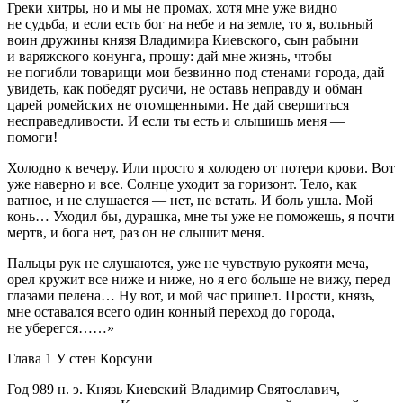
Греки хитры, но и мы не промах, хотя мне уже видно
не судьба, и если есть бог на небе и на земле, то я, вольный
воин дружины князя Владимира Киевского, сын рабыни
и варяжского конунга, прошу: дай мне жизнь, чтобы
не погибли товарищи мои безвинно под стенами города, дай
увидеть, как победят русичи, не оставь неправду и обман
царей ромейских не отомщенными. Не дай свершиться
несправедливости. И если ты есть и слышишь меня —
помоги!
Холодно к вечеру. Или просто я холодею от потери крови. Вот
уже наверно и все. Солнце уходит за горизонт. Тело, как
ватное, и не слушается — нет, не встать. И боль ушла. Мой
конь… Уходил бы, дурашка, мне ты уже не поможешь, я почти
мертв, и бога нет, раз он не слышит меня.
Пальцы рук не слушаются, уже не чувствую рукояти меча,
орел кружит все ниже и ниже, но я его больше не вижу, перед
глазами пелена… Ну вот, и мой час пришел. Прости, князь,
мне оставался всего один конный переход до города,
не уберегся……»
Глава 1
У стен Корсуни
Год 989 н. э. Князь Киевский Владимир Святославич,