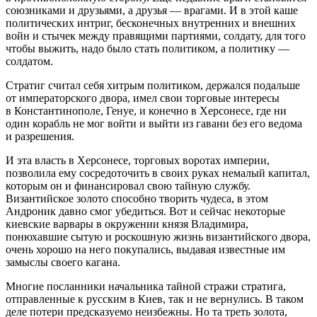
союзниками и друзьями, а друзья — врагами. И в этой каше
политических интриг, бесконечных внутренних и внешних
войн и стычек между правящими партиями, солдату, для того
чтобы выжить, надо было стать политиком, а политику —
солдатом.
Стратиг считал себя хитрым политиком, держался подальше
от императорского двора, имел свои торговые интересы
в Константинополе, Генуе, и конечно в Херсонесе, где ни
один корабль не мог войти и выйти из гавани без его ведома
и разрешения.
И эта власть в Херсонесе, торговых воротах империи,
позволила ему сосредоточить в своих руках немалый капитал,
которым он и финансировал свою тайную службу.
Византийское золото способно творить чудеса, в этом
Андроник давно смог убедиться. Вот и сейчас некоторые
киевские варвары в окружении князя Владимира,
понюхавшие сытую и роскошную жизнь византийского двора,
очень хорошо на него покупались, выдавая известные им
замыслы своего кагана.
Многие посланники начальника тайной стражи стратига,
отправленные к русским в Киев, так и не вернулись. В таком
деле потери предсказуемо неизбежны. Но та треть золота,