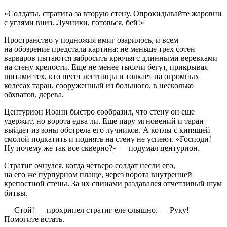
«Солдаты, стратига за вторую стену. Опрокидывайте жаровни
с углями вниз. Лучники, готовься, бей!»
Пространство у подножия вмиг озарилось, и всем
на обозрение предстала картина: не меньше трех сотен
варваров пытаются забросить крючья с длинными веревками
на стену крепости. Еще не менее тысячи бегут, прикрывая
щитами тех, кто несет лестницы и толкает на огромных
колесах таран, сооруженный из большого, в несколько
обхватов, дерева.
Центурион Иоанн быстро сообразил, что стену он еще
удержит, но ворота едва ли. Еще пару мгновений и таран
выйдет из зоны обстрела его лучников. А котлы с кипящей
смолой подкатить и поднять на стену не успеют. «Господи!
Ну почему же так все скверно?» — подумал центурион.
Стратиг очнулся, когда четверо солдат несли его,
на его же пурпурном плаще, через ворота внутренней
крепостной стены. За их спинами раздавался отчетливый шум
битвы.
— Стой! — прохрипел стратиг еле слышно. — Руку!
Помогите встать.