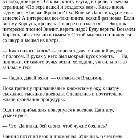
в свободное время. Открыл книгу наугад и прочел с начала
страницы: «По вере вашей и воздастся вам». Князь вновь
задумался: «Где же Жробейн? Ох, Волчьи Лапы и куда же вас
занесло? А интересная все-таки книга, всякий раз новая. Если
возьму Корсунь, крещусь. По вере и воздастся….. Эко, как
интересно писано! Значит, верить надо? Буду верить! Возьмем
Корсунь, обязательно возьмем!» С этой мыслью он поднялся
со шкур и вышел из шатра.
— Как спалось, князь? — спросил дядя, стоявший рядом
с пологом. В руках у него был мокрый кусок холста. — На,
приложи, от самого ручья везли, холодили, уж сильно глаз
заплыл у тебя.
— Ладно, давай вяжи, — согласился Владимир.
Пока тряпицу прилаживали к княжескому оку, к шатру
съехались тысяцкие воеводы. Спешились и почтительно
ждали окончания процедуры.
Один из прибывших повернулся к воеводе Даниилу,
усмехнулся:
— Что, Данилка, бей своих, чтоб чужие боялись?
Даниил потупил взор и промолчал. Услышав, о чем речь,