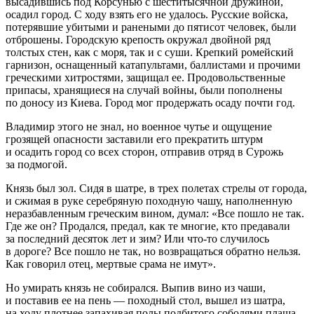
высадившись под Корсунью с шеститысячной дружиной,
осадил город. С ходу взять его не удалось. Русские войска,
потерявшие убитыми и ранеными до пятисот человек, были
отброшены. Городскую крепость окружал двойной ряд
толстых стен, как с моря, так и с суши. Крепкий ромейский
гарнизон, оснащенный катапультами, баллистами и прочими
греческими хитростями, защищал ее. Продовольственные
припасы, хранящиеся на случай войны, были пополнены
по доносу из Киева. Город мог продержать осаду почти год.
Владимир этого не знал, но военное чутье и ощущение
грозящей опасности заставили его прекратить штурм
и осадить город со всех сторон, отправив отряд в Сурожь
за подмогой.
Князь был зол. Сидя в шатре, в трех полетах стрелы от города,
и сжимая в руке серебряную походную чашу, наполненную
неразбавленным греческим вином, думал: «Все пошло не так.
Где же он? Продался, предал, как те многие, кто предавали
за последний десяток лет и зим? Или что-то случилось
в дороге? Все пошло не так, но возвращаться обратно нельзя.
Как говорил отец, мертвые срама не имут».
Но умирать князь не собирался. Выпив вино из чаши,
и поставив ее на пень — походный стол, вышел из шатра,
на ходу плотнее запахивая полы подбитого соболями плаща.