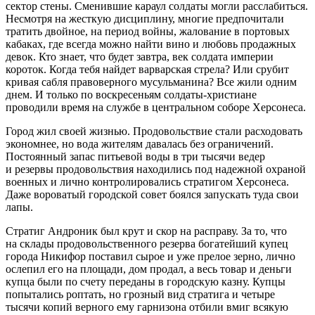
сектор стены. Сменившие караул солдаты могли расслабиться.
Несмотря на жесткую дисциплину, многие предпочитали
тратить двойное, на период войны, жалование в портовых
кабаках, где всегда можно найти вино и любовь продажных
девок. Кто знает, что будет завтра, век солдата империи
короток. Когда тебя найдет варварская стрела? Или срубит
кривая сабля правоверного мусульманина? Все жили одним
днем. И только по воскресеньям солдаты-христиане
проводили время на службе в центральном соборе Херсонеса.
Город жил своей жизнью. Продовольствие стали расходовать
экономнее, но вода жителям давалась без ограничений.
Постоянный запас питьевой воды в три тысячи ведер
и резервы продовольствия находились под надежной охраной
военных и лично контролировались стратигом Херсонеса.
Даже вороватый городской совет боялся запускать туда свои
лапы.
Стратиг Андроник был крут и скор на расправу. За то, что
на склады продовольственного резерва богатейший купец
города Никифор поставил сырое и уже прелое зерно, лично
ослепил его на площади, дом продал, а весь товар и деньги
купца были по счету переданы в городскую казну. Купцы
попытались роптать, но грозный вид стратига и четыре
тысячи копий верного ему гарнизона отбили вмиг всякую