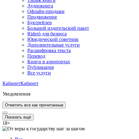
Тираж книги
Аудиокнига
Офлайн-продажи
Продвижение
Буктрейлер
Большой издательский пакет
Rideró для бизнеса
Юридический советник
Дополнительные услуги
Расшифровка текста
Перевод
Книги в аэропортах
Публикация
Все услуги
Кабинет
Кабинет
Уведомления
Отметить все как прочитанные
Показать ещё
18
+