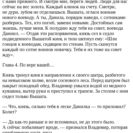
с нами прежнего. И смотри мне, береги людей. Люди для нас
сейчас на вес золота. Каждый клинок на счету. Смотри,
не дури, зубом не отделаешься. Вышата, огласи воинам
нового воеводу. А ты, Данила, порядок наведи, с сотниками
разберись. Тех, кто погиб, замени новыми. Достойных сам
знаешь, лучше меня. К полудню жду тебя на совет, воевода
Даниил. — Отдав эти распоряжения, князь сел в седло
подведенного Вышатой коня, и тихо шепнул ему: «Шли
гонцов к воеводам, сидящим по стенам. Пусть скинутся
каждый по сотне воинов новичку. Тебя и их тоже на совет
жду».
Глава 4.
По вере вашей…
Князь тронул коня в направлении к своего шатра, разбитого
на невысоком холме, возле соснового леса. Перед шатром был
накрыт походный обед. Владимир умылся водой из медного
кувшина, вытер руки и приступил к трапезе. За столом с ним
сидел только Вышата.
— Что, князь, сильно тебя в леске Данилка — то приложил?
Болит?
— Да как-то раньше и не вспоминал, не до этого было.
А сейчас побаливает вроде, — признался Владимир, потирая
ушибленную часть лица.