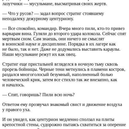
лазутчики — мусульмане, высматривая своих жертв.
— Что у русов? — задал вопрос стратиг стоявшему
неподалеку дежурному центуриону.
— Все спокойно, командир. Вчера много пили, кто-то привез
варварам вина. Гуляли до второго удара колокола. Сейчас спят
мертвым сном. Сам знаешь, они ничего не смыслят
в воинской науке и дисциплине. Порядка в их лагере как
не было, так и нет. Даже не додумались выставить караулы.
Наши мусульмане режут их как овец.
Стратиг еще пристальней вгляделся в ночную тьму сквозь
прорезь бойницы. Черные тени метнулись в пламени костров,
раздался многоголосый безумный, наполненный болью
человеческий крик, затем все стихло так же внезапно, как
и началось.
— Спят, говоришь? Пили всю ночь?
Ответом ему прозвучал знакомый свист и движение воздуха
у правого уха.
И он увидел, как центурион медленно сползал на плиты
крепостной стены, судорожно пытаясь схватиться за оперение