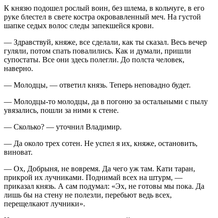
К князю подошел рослый воин, без шлема, в кольчуге, в его
руке блестел в свете костра окровавленный меч. На густой
шапке седых волос следы запекшейся крови.
— Здравствуй, княже, все сделали, как ты сказал. Весь вечер
гуляли, потом спать повалились. Как и думали, пришли
супостаты. Все они здесь полегли. До полста человек,
наверно.
— Молодцы, — ответил князь. Теперь неповадно будет.
— Молодцы-то молодцы, да в погоню за остальными с пылу
увязались, пошли за ними к стене.
— Сколько? — уточнил Владимир.
— Да около трех сотен. Не успел я их, княже, остановить,
виноват.
— Ох, Добрыня, не вовремя. Да чего уж там. Кати таран,
прикрой их лучниками. Поднимай всех на штурм, —
приказал князь. А сам подумал: «Эх, не готовы мы пока. Да
лишь бы на стену не полезли, перебьют ведь всех,
перещелкают лучники».