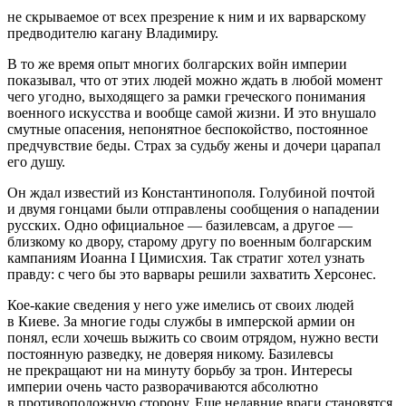
не скрываемое от всех презрение к ним и их варварскому
предводителю кагану Владимиру.
В то же время опыт многих болгарских войн империи
показывал, что от этих людей можно ждать в любой момент
чего угодно, выходящего за рамки греческого понимания
военного искусства и вообще самой жизни. И это внушало
смутные опасения, непонятное беспокойство, постоянное
предчувствие беды. Страх за судьбу жены и дочери царапал
его душу.
Он ждал известий из Константинополя. Голубиной почтой
и двумя гонцами были отправлены сообщения о нападении
русских. Одно официальное — базилевсам, а другое —
близкому ко двору, старому другу по военным болгарским
кампаниям Иоанна I Цимисхия. Так стратиг хотел узнать
правду: с чего бы это варвары решили захватить Херсонес.
Кое-какие сведения у него уже имелись от своих людей
в Киеве. За многие годы службы в имперской армии он
понял, если хочешь выжить со своим отрядом, нужно вести
постоянную разведку, не доверяя никому. Базилевсы
не прекращают ни на минуту борьбу за трон. Интересы
империи очень часто разворачиваются абсолютно
в противоположную сторону. Еще недавние враги становятся