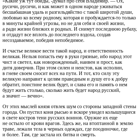
«Какие уж тут обиды, -думал про себя Владимир. — Ох,
русичи, русичи, и как может в одном народе уживаться
бесшабашная удаль и разгильдяйство с такой широтой души,
любовью ко всему родному, которая и пробуждается-то только
в минуты крайней угрозы, но не для себя и своей жизни,
а ради жизни близких и родных. И снимут последнюю рубаху,
и отдадут все вплоть до последнего вздоха, создав
несоздаваемое, победив непобедимое.
И счастье великое вести такой народ, и ответственность
великая. Нельзя попасть ему в руки грязные, ибо народ этот
чист и светел, как новорожденный, наивен и прост, как
дитя доверчив. При этом силен и неистов, как исполин,
в гневе своем сносит всех на пути. И тот, кто силу эту
великую направит к целям праведным и душу его к добру
обратит, поистине велик будет, и слава его и память о нем
будут жить столько, сколько жить будет народ русский,
а значит — вечно».
От этих мыслей князя отвлек шум со стороны западной стены
города. Он пустил коня рысью и вскоре увидел колышущиеся
в свете костров тени русских воинов. Оружие их еще
не остыло от крови врагов. Здесь же, на втоптанной в землю
траве, лежали тела в черных одеждах, где поодиночке, где
и более. Там, где застала их битва и смерть.