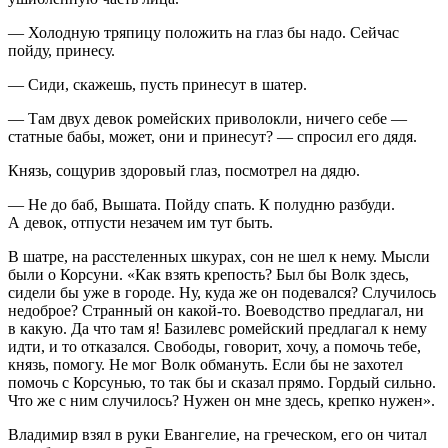
— Холодную тряпицу положить на глаз бы надо. Сейчас
пойду, принесу.
— Сиди, скажешь, пусть принесут в шатер.
— Там двух девок ромейских приволокли, ничего себе —
статные бабы, может, они и принесут? — спросил его дядя.
Князь, сощурив здоровый глаз, посмотрел на дядю.
— Не до баб, Вышата. Пойду спать. К полудню разбуди.
А девок, отпусти незачем им тут быть.
В шатре, на расстеленных шкурах, сон не шел к нему. Мысли
были о Корсуни. «Как взять крепость? Был бы Волк здесь,
сидели бы уже в городе. Ну, куда же он подевался? Случилось
недоброе? Странный он какой-то. Воеводство предлагал, ни
в какую. Да что там я! Базилевс ромейский предлагал к нему
идти, и то отказался. Свободы, говорит, хочу, а помочь тебе,
князь, помогу. Не мог Волк обмануть. Если бы не захотел
помочь с Корсунью, то так бы и сказал прямо. Гордый сильно.
Что же с ним случилось? Нужен он мне здесь, крепко нужен».
Владимир взял в руки Евангелие, на греческом, его он читал