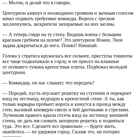
— Молчи, и делай что я говорю.
Центурион кивнул и неожиданно громким и зычным голосом
начал отдавать требуемые команды. Ворота с треском
захлопнулись, заскрипели запираемые на них засовы.
— А теперь гляди на ту стену. Видишь воина с большим
красным гребнем на шлеме? Это центурион Иоанн. Твоя
задача докричаться до него. Понял? Начинай.
Голова у стратига кружилась все сильнее, приступы тошноты
все чаще подкатывали к горлу, и он присел на влажные
от осевшего тумана крепостные плиты. Подбежал молодой
центурион.
— Командир, он нас слышит, что передать?
— Передай, пусть опускает решетку на ступенях и перекроет
вход на лестницу, ведущую к крепостной стене. А ты, как
только варвары пробьют ворота и кинутся в проход между
стен, выливай кипящую смолу и бей дротиками и стрелами.
Лучникам правого крыла отсечь вход на лестницу внешней
стены, не дать им сломать запорную решетку и подняться
туда. Это все. Сделаете все правильно — будете жить,
ошибетесь — не удержим город. Сказав это, он потерял