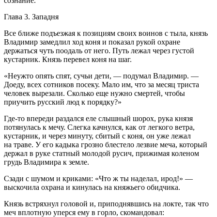
сознание.
Глава 3.
Западня
Все ближе подъезжая к позициям своих воинов с тыла, князь
Владимир замедлил ход коня и показал рукой охране
держаться чуть поодаль от него. Путь лежал через густой
кустарник. Князь перевел коня на шаг.
«Неужто опять спят, сучьи дети, — подумал Владимир. —
Доеду, всех сотников посеку. Мало им, что за месяц триста
человек вырезали. Сколько еще нужно смертей, чтобы
приучить русский люд к порядку?»
Где-то впереди раздался еле слышный шорох, рука князя
потянулась к мечу. Слегка качнулся, как от легкого ветра,
кустарник, и через минуту, сбитый с коня, он уже лежал
на траве. У его кадыка грозно блестело лезвие меча, который
держал в руке статный молодой русич, прижимая коленом
грудь Владимира к земле.
Сзади с шумом и криками: «Что ж ты наделал, ирод!» —
выскочила охрана и кинулась на княжьего обидчика.
Князь встряхнул головой и, приподнявшись на локте, так что
меч вплотную уперся ему в горло, скомандовал: