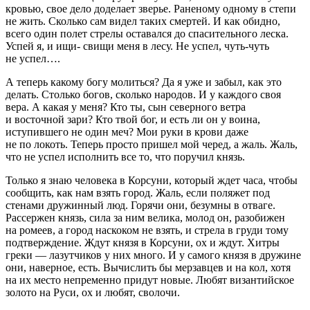
кровью, свое дело доделает зверье. Раненому одному в степи
не жить. Сколько сам видел таких смертей. И как обидно,
всего один полет стрелы оставался до спасительного леска.
Успей я, и ищи- свищи меня в лесу. Не успел, чуть-чуть
не успел….
А теперь какому богу молиться? Да я уже и забыл, как это
делать. Столько богов, сколько народов. И у каждого своя
вера. А какая у меня? Кто ты, сын северного ветра
и восточной зари? Кто твой бог, и есть ли он у воина,
иступившего не один меч? Мои руки в крови даже
не по локоть. Теперь просто пришел мой черед, а жаль. Жаль,
что не успел исполнить все то, что поручил князь.
Только я знаю человека в Корсуни, который ждет часа, чтобы
сообщить, как нам взять город. Жаль, если поляжет под
стенами дружинный люд. Горячи они, безумны в отваге.
Рассержен князь, сила за ним велика, молод он, разобижен
на ромеев, а город наскоком не взять, и стрела в груди тому
подтверждение. Ждут князя в Корсуни, ох и ждут. Хитры
греки — лазутчиков у них много. И у самого князя в дружине
они, наверное, есть. Вычислить бы мерзавцев и на кол, хотя
на их место непременно придут новые. Любят византийское
золото на Руси, ох и любят, сволочи.