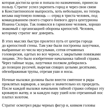
которая достигла цели и попала по назначению, принесла
пользу. Стратиг успел укрепить город и через свои связи
в Константинополе выпросить, хоть небольшую, но теперь
весьма ощутимую помощь — отряд в триста человек, под
командованием своего старого боевого друга центуриона
Иоанна Склира. Так появился в гарнизоне человек, хорошо
знакомый с организацией обороны крепостей. Человек,
которому стратиг мог доверять.
В этих мыслях быстро пролетел путь от центра города
до крепостной стены. Там уже были построены лазутчики,
выбранные из числа мусульман, сотня отчаянных
головорезов, одетых во все черное, с закрытыми повязками
лицами. Это было изобретение начальника тайной стражи.
Через тайные ходы, лазутчики ползком добирались
до позиции русичей, вырезая спящих целыми десятками,
обезображивая трупы, отрезая уши и носы.
Ночные вылазки должны были внести смятение в ряды
проклятых варваров, а заодно и значительно их проредить.
После каждой вылазки начальник тайной стражи собирал эту
кровавую жатву, и за каждую пару ушей или отрезанный нос
платил золотом.
Стратиг осмотрел ряды черных фигур и, кивком головы