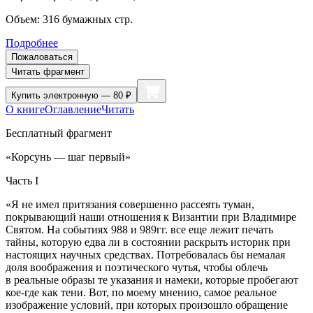
Объем:
316
бумажных стр.
Подробнее
Пожаловаться
Читать фрагмент
Купить
электронную — 80 ₽
О книге
Оглавление
Читать
Бесплатный фрагмент
«Корсунь — шаг первый»
Часть I
«Я не имел притязания совершенно рассеять туман,
покрывающий наши отношения к Византии при Владимире
Святом. На событиях 988 и 989гг. все еще лежит печать
тайны, которую едва ли в состоянии раскрыть историк при
настоящих научных средствах. Потребовалась бы немалая
доля воображения и поэтического чутья, чтобы облечь
в реальные образы те указания и намеки, которые пробегают
кое-где как тени. Вот, по моему мнению, самое реальное
изображение условий, при которых произошло обращение