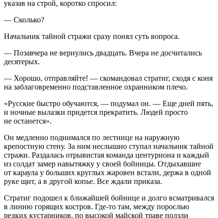
указав на строй, коротко спросил:
— Сколько?
Начальник тайной стражи сразу понял суть вопроса.
— Позавчера не вернулись двадцать. Вчера не досчитались
десятерых.
— Хорошо, отправляйте! — скомандовал стратиг, сходя с коня
на заблаговременно подставленное охранником плечо.
«Русские быстро обучаются, — подумал он. — Еще дней пять,
и ночные вылазки придется прекратить. Людей просто
не останется».
Он медленно поднимался по лестнице на наружную
крепостную стену. За ним неслышно ступал начальник тайной
стражи. Раздалась отрывистая команда центуриона и каждый
из солдат замер навытяжку у своей бойницы. Отдыхавшие
от караула у больших круглых жаровен встали, держа в одной
руке щит, а в другой копье. Все ждали приказа.
Стратиг подошел к ближайшей бойнице и долго всматривался
в линию горящих костров. Где-то там, между порослью
редких кустарников, по высокой майской траве ползли