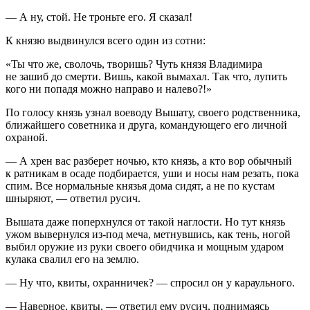
— А ну, стой. Не троньте его. Я сказал!
К князю выдвинулся всего один из сотни:
«Ты что же, сволочь, творишь? Чуть князя Владимира
не зашиб до смерти. Вишь, какой вымахал. Так что, лупить
кого ни попадя можно направо и налево?!»
По голосу князь узнал воеводу Вышату, своего родственника,
ближайшего советника и друга, командующего его личной
охраной.
— А хрен вас разберет ночью, кто князь, а кто вор обычный
к ратникам в осаде подбирается, уши и носы нам резать, пока
спим. Все нормальные князья дома сидят, а не по кустам
шныряют, — ответил русич.
Вышата даже поперхнулся от такой наглости. Но тут князь
ужом вывернулся из-под меча, метнувшись, как тень, ногой
выбил оружие из руки своего обидчика и мощным ударом
кулака свалил его на землю.
— Ну что, квиты, охранничек? — спросил он у караульного.
— Наверное, квиты, — ответил ему русич, поднимаясь