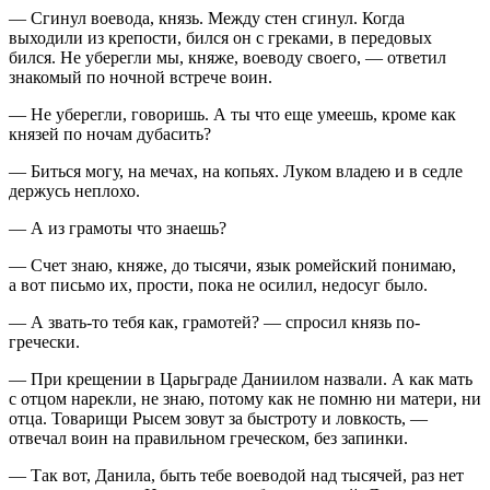
— Сгинул воевода, князь. Между стен сгинул. Когда
выходили из крепости, бился он с греками, в передовых
бился. Не уберегли мы, княже, воеводу своего, — ответил
знакомый по ночной встрече воин.
— Не уберегли, говоришь. А ты что еще умеешь, кроме как
князей по ночам дубасить?
— Биться могу, на мечах, на копьях. Луком владею и в седле
держусь неплохо.
— А из грамоты что знаешь?
— Счет знаю, княже, до тысячи, язык ромейский понимаю,
а вот письмо их, прости, пока не осилил, недосуг было.
— А звать-то тебя как, грамотей? — спросил князь по-
гречески.
— При крещении в Царьграде Даниилом назвали. А как мать
с отцом нарекли, не знаю, потому как не помню ни матери, ни
отца. Товарищи Рысем зовут за быстроту и ловкость, —
отвечал воин на правильном греческом, без запинки.
— Так вот, Данила, быть тебе воеводой над тысячей, раз нет