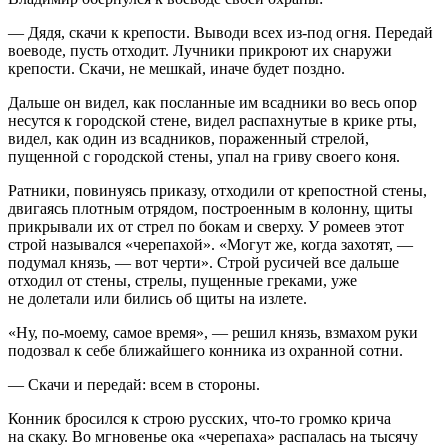
— Дядя, скачи к крепости. Выводи всех из-под огня. Передай
воеводе, пусть отходит. Лучники прикроют их снаружи
крепости. Скачи, не мешкай, иначе будет поздно.
Дальше он видел, как посланные им всадники во весь опор
несутся к городской стене, видел распахнутые в крике рты,
видел, как один из всадников, пораженный стрелой,
пущенной с городской стены, упал на гриву своего коня.
Ратники, повинуясь приказу, отходили от крепостной стены,
двигаясь плотным отрядом, построенным в колонну, щиты
прикрывали их от стрел по бокам и сверху. У ромеев этот
строй назывался «черепахой». «Могут же, когда захотят, —
подумал князь, — вот черти». Строй русичей все дальше
отходил от стены, стрелы, пущенные греками, уже
не долетали или бились об щиты на излете.
«Ну, по-моему, самое время», — решил князь, взмахом руки
подозвал к себе ближайшего конника из охранной сотни.
— Скачи и передай: всем в стороны.
Конник бросился к строю русских, что-то громко крича
на скаку. Во мгновенье ока «черепаха» распалась на тысячу