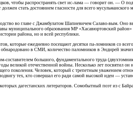
ков, чтобы распространять свет ис-лама — говорит он. — О под
 должен стать достоянием гласности для всего
мусульм
анского 
одство во главе с Джамбулатом Шапиевичем Салаво-вым. Оно вы
главы муниципального образования МР «Хасавюртовский район»
 истории района, но и всей республики.
атов, которые ежедневно посещают десятки па-ломников со всег
т обнародовано в СМИ, количество паломников в Эндирей значит
м-составителем большого, фундаментального труда (двухтомник)
оды великой отечественной войны. Несколько лет посвятил он н
его поколения. Человек, который с трепетным уважением относ
подвигу тех, кто совершал его ради самой высокой идеи — уста
которых дагестанских литераторов. Сомобытный поэт из с Байр