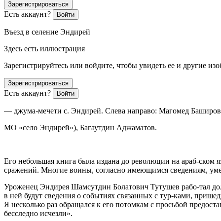
Зарегистрироваться
Есть аккаунт?
Войти
Въезд в селение Эндирей
Здесь есть иллюстрация
Зарегистрируйтесь или войдите, чтобы увидеть ее и другие из
Зарегистрироваться
Есть аккаунт?
Войти
—
джума-мечети с. Эндирей. Слева направо: Магомед Баширов
МО «село Эндирей»), Багаутдин Аджаматов.
Его небольшая книга была издана до революции на араб-ском я
сражений. Многие воины, согласно имеющимся сведениям, уме
Уроженец Эндирея Шамсутдин Болатович Тутушев рабо-тал дол
в ней будут сведения о событиях связанных с тур-ками, приш
Я несколько раз обращался к его потомкам с просьбой предос
бесследно исчезли».