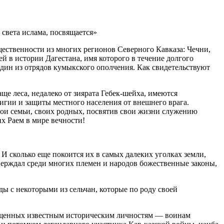
 света
ислам
а, посвящается»
щественности из многих регионов Северного Кавказа: Чечни,
 в истории Дагестана, имя которого в течение долгого
один из отрядов кумыкского ополчения. Как свидетельствуют
ще леса, недалеко от зиярата Гебек-шейха, имеются
игии и защиты местного населения от внешнего врага.
вои семьи, своих родных, посвятив свои жизни служению
их Раем в мире вечности!
 И сколько еще покоится их в самых далеких уголках земли,
тверждал среди многих племен и народов божественные законы,
ы с некоторыми из сельчан, которые по роду своей
священных известным историческим личностям — воинам