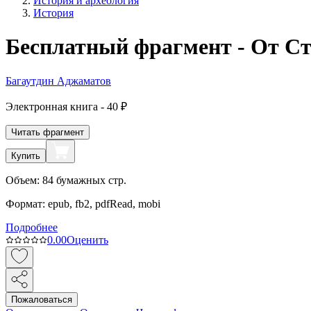
История и археология
История
Бесплатный фрагмент - От Ста
Багаутдин Аджаматов
Электронная
книга -
40 ₽
Читать фрагмент
Купить
Объем:
84
бумажных стр.
Формат:
epub, fb2, pdfRead, mobi
Подробнее
0.0
0
Оценить
Пожаловаться