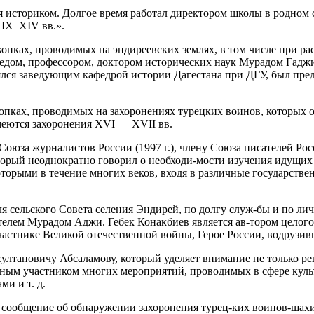
 историком. Долгое время работал директором школы в родном се
 IX–XIV вв.».
копках, проводимых на эндиреевских землях, в том числе при р
оведом, профессором, доктором исторических наук Мурадом Гад
лялся заведующим кафедрой истории Дагестана при ДГУ, был пре
копках, проводимых на захоронениях турецких воинов, которых
меются захоронения XVI — XVII вв.
 Союза журналистов
Росси
и (1997 г.),
член
у Союза писателей
Рос
орый неоднократно говорил о необходи-мости изучения идущих 
торыми в течение многих веков, входя в различные государстве
еля сельского Совета селения Эндирей, по долгу служ-бы и по л
елем Мурадом Аджи. Гебек Конакбиев является ав-тором целого 
астнике Великой отечественной войны, Герое
Росси
и, водрузи
лтановичу Абсаламову, который уделяет внимание не только ре
ым участником многих мероприятий, проводимых в сфере культу
ми и т. д.
сообщение об обнаружении захоронения турец-ких воинов-
шах