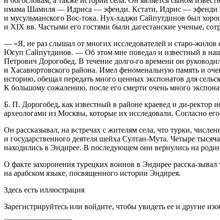
и богословам, а также истории села. Он является сыном извес
имама Шамиля — Идриса — эфенди. Кстати, Идрис — эфенди 
и
мусульм
анского Вос-тока. Нух-хаджи Сайпутдинов был хорош
и XIX вв. Частыми его гостями были дагестанские ученые, 
— «Я, не раз слышал от многих исследователей и старо-жилов 
Юсуп Сайпутдинов. — Об этом мне поведал и известный в наше
Петрович Дорогобед. В течение долго-го времени он руководил
и Хасавюртовского района. Имел феноменальную память и оче
историю, обещал передать много ценных экспонатов для сельск
К большому сожалению, после его смерти очень много экспона
Б. П. Дорогобед, как известный в районе краевед и ди-ректор
археологами из Москвы, которые их исследовали. Согласно его
Он рассказывал, на встречах с жителям села, что турки, числе
и государственного деятеля шейха Султан-Мута. Четыре тысяча
находились в Эндирее. В последующем они вернулись на родин
О факте захоронения турецких воинов в Эндирее расска-зывал 
на арабском языке, посвященного истории Эндирея.
Здесь есть иллюстрация
Зарегистрируйтесь или войдите, чтобы увидеть ее и другие из