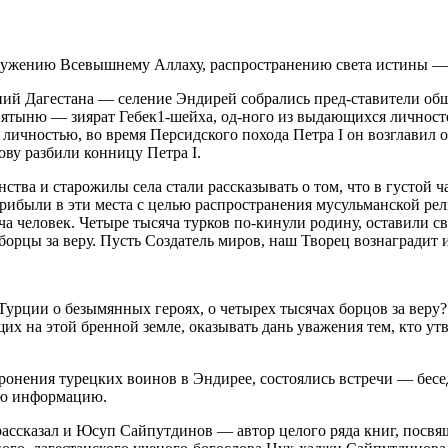
 служению Всевышнему Аллаху, распространению света истины —
ений Дагестана — селение Эндирей собрались пред-ставители об
ятыню — зиярат Гебек1-шейха, од-ного из выдающихся личностей
личностью, во время Персидского похода Петра I он возглавил 
ву разбили конницу Петра I.
тва и старожилы села стали рассказывать о том, что в густой ча
прибыли в эти места с целью распространения
мусульм
анской рел
а человек. Четыре тысяча турков по-кинули родину, оставили с
орцы за веру. Пусть Создатель миров, наш Творец вознаградит 
 Турции о безымянных героях, о четырех тысячах борцов за веру?
их на этой бренной земле, оказывать дань уважения тем, кто у
онения турецких воинов в Эндирее, состоялись встречи — бесед
ую информацию.
, рассказал и Юсуп Сайпутдинов — автор целого ряда книг, по