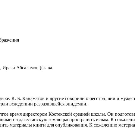
ображения
, Ирази Абсаламов (глава
зыке. К. Б. Канаматов и другие говорили о бесстра-шии и мужес
рли вследствии разразившейся эпидемии.
гое время директором Костекской средней школы. Он подготови
едшими на дагестанскую землю распространять
ислам
. К сожалени
тавить материалы книги для опубликования. К сожалению матери