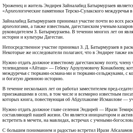
Уроженец и житель Эндирея Зайналабид Батырмурзаев является
«Археологические памятники Терско-Сулакского междуречья в
Зайналабид Батырмурзаев принимал участие почти во всех рас
археологами, а также известным, дагестанским ученым-хазар
руководителем З. Батырмурзаева. В течении многих лет он яв
истории и культуры Дагестан.
Непосредственное участие принимал З. Д. Батырмурзаев в рас
Некоторые же исследователи полагают, что в Эндирее также и
Нужно отдать должное известному дагестанскому поэту,
член
у
телевидения «Айташ» — Гебеку Арзулумовичу Конакбиеву, кот
междуречья с тюрками-османа-ми и тюрками-сельджуками, с ко
и богатую древнюю историю.
В течение нескольких лет он работал заместителем пред-седат
приезжавшими в село, в том числе и всемирно известным писат
которых книга, повествующая об Абдулхакиме Исмаилове — уч
Нужно отдать должное главе селения Эндирей — Ирази Темирсу
составляющей нашей жизни. Он является инициатором и активн
встретить в мечети, на мавлидах, встречах с учеными-богослова
С большим пониманием и радостью встретил Ирази Абсаламов 