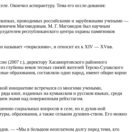
ле. Окончил аспирантуру. Тема его иссле-дования:
аскопках, проводимых
росси
йскими и зарубежными учеными —
жиевичем Магомедовым. М. Г. Магомедов был научным
дседателем республиканского центра охраны памятников
 он называет «тюркскими», и относит их к XIV — XVвв.
си
и (2007 г.), директору Хасавюртовского районного
из глубины веков тесных связей жителей Терско-Сулакского
нные образования, составляли один народ, имеют общие корни
ичной инициативе встречался со многими учеными,
ряда книг, изданных на кумыкском и русском языках, среди
вшем знамя над поверженным рейхстагом.
шению социальных вопросов в селе, но и духов-ной
ры, образования, а также сельким духовен-ством. Его можно
ид
ов. — «Мы в большом неоплатном долгу перед теми, кто