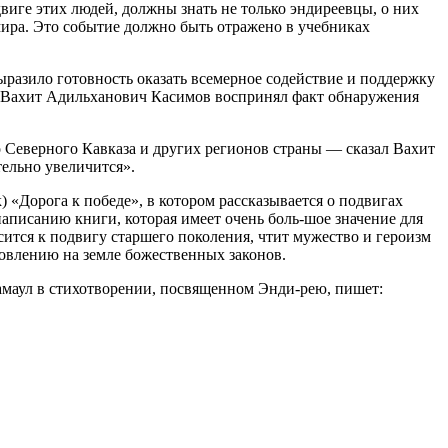
виге этих людей, должны знать не только эндиреевцы, о них
мира. Это событие должно быть отражено в учебниках
разило готовность оказать всемерное содействие и поддержку
 Вахит Адильханович Касимов воспринял факт обнаружения
о Северного Кавказа и других регионов страны — сказал Вахит
ельно увеличится».
 «Дорога к победе», в котором рассказывается о подвигах
аписанию книги, которая имеет очень боль-шое значение для
ится к подвигу старшего поколения, чтит мужество и героизм
новлению на земле божественных законов.
амаул в стихотворении, посвященном Энди-рею, пишет: