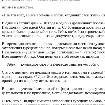
ислам
а в Дагестане.
«Памяти всех, во все времена и эпохи, отдавших свои жизни
В один из летних дней 2018 года в одно из древнейших посел
Ингушетии, Северной Осетии и т. д. Со-бравшиеся посетили св
времени было предано забве-нию. Гебек-шейх был героической 
многочис-ленные, исторические документы, эндиреевцы наголо
Во время данного мероприятия представители местного духовенс
захоронения турецких воинов, которые несколько веков назад 
Называлась внушительная цифра погиб-ших — 4 (четыре) тысяч
Всевышнему Аллаху. Они полегли в этой земле как
шахид
ы — б
— Гебек — кумыкское слово, в переводе означает «отруби».
С этого дня меня не покидала мысль о том, знают ли в далекой
в различных странах? Долг благодарных потомков, ныне живущ
приобщал их в орбиту
ислам
ского мира.
В целях получения более полной информации по вопро-су захор
деятельности и по призванию, могли предоставить необходим
О том, что в Эндирее имеются захоронения турецких вои-нов