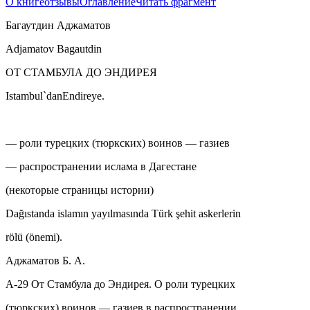
О книге
отзывы
Оглавление
Читать фрагмент
Багаутдин Аджаматов
Adjamatov Bagautdin
ОТ СТАМБУЛА ДО ЭНДИРЕЯ
Istambul`danEndireye.
—
роли турецких (тюркских) воинов — газиев
—
распространении
ислам
а в Дагестане
(некоторые страницы истории)
Dağıstanda islamın yayılmasında Türk şehit askerlerin
rölü (önemi).
Аджаматов Б. А.
А-29 От Стамбула до Эндирея. О роли турецких
(тюркских) воинов — газиев в распространении