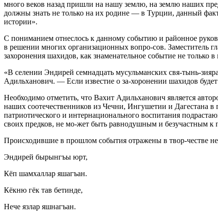
много веков назад пришли на нашу землю, на землю наших пред
должны знать не только на их родине — в Турции, данный факт
истории».
С пониманием отнеслось к данному событию и районное руков
в решении многих организационных вопро-сов. Заместитель 
захоронения
шахид
ов, как знаменательное событие не только в
«В селении Эндирей семнадцать
мусульм
анских свя-тынь-зияр
Адильханович. — Если известие о за-хоронении
шахид
ов буде
Необходимо отметить, что Вахит Адильханович является авторо
наших соотечественников из Чечни, Ингушетии и Дагестана в г
патриотического и интернационального воспитания подрастающ
своих предков, не мо-жет быть равнодушным и безучастным к 
Происходившие в прошлом события отражены в твор-честве не
Эндирей бырынгъы юрт,
Кёп шамхаллар яшагъан.
Кёкню гёк тав бетинде,
Нече язлар яшнагъан.