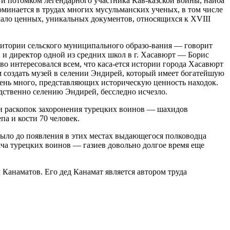
а и потомком легендарного участника Кав-казской войны, наиба
оминается в трудах многих
мусульм
анских ученых, в том числе
мало ценных, уникальных документов, относящихся к XVIII
ерритории сельского муниципального образо-вания — говорит
и директор одной из средних школ в г. Хасавюрт — Борис
о интересовался всем, что каса-ется истории города Хасавюрт
 создать музей в селении Эндирей, который имеет богатейшую
очень много, представляющих историческую ценность находок.
дственно селению Эндирей, бесследно исчезло.
нии раскопок захоронения турецких воинов —
шахид
ов
а и кости 70 человек.
о было до появления в этих местах выдающегося полководца
яча турецких воинов — газиев довольно долгое время еще
Канаматов. Его дед Канамат является автором труда