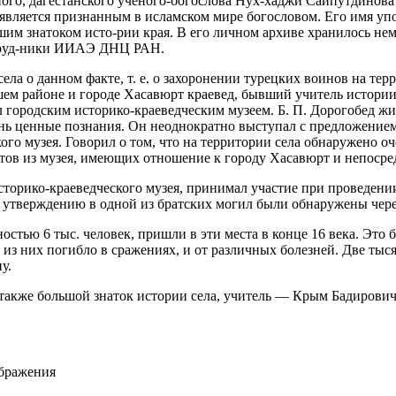
тного, дагестанского ученого-богослова Нух-хаджи Сайпутдинов
является признанным в
ислам
ском мире богословом. Его имя уп
им знатоком исто-рии края. В его личном архиве хранилось не
сотруд-ники ИИАЭ ДНЦ РАН.
села о данном факте, т. е. о захоронении турецких воинов на т
м районе и городе Хасавюрт краевед, бывший учитель истории 
 городским историко-краеведческим музеем. Б. П. Дорогобед жив
нь ценные познания. Он неоднократно выступал с предложением
ого музея. Говорил о том, что на территории села обнаружено 
тов из музея, имеющих отношение к городу Хасавюрт и непосре
 историко-краеведческого музея, принимал участие при проведе
 утверждению в одной из братских могил были обнаружены череп
нностью 6 тыс. человек, пришли в эти места в конце 16 века. Эт
 из них погибло в сражениях, и от различных болезней. Две тыс
у.
также большой знаток истории села, учитель — Крым Бадирович 
ображения