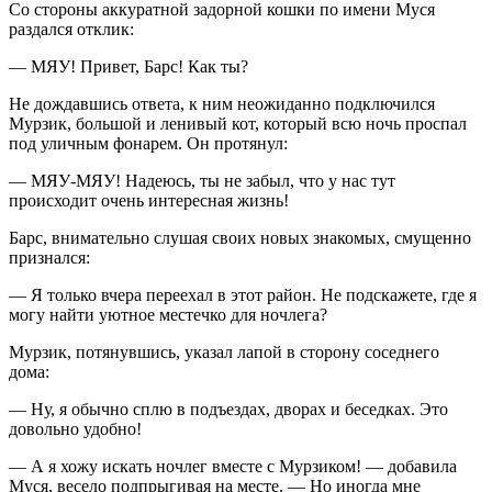
Со стороны аккуратной задорной кошки по имени Муся
раздался отклик:
— МЯУ! Привет, Барс! Как ты?
Не дождавшись ответа, к ним неожиданно подключился
Мурзик,
боль
шой и ленивый кот, который всю ночь проспал
под уличным фонарем. Он протянул:
— МЯУ-МЯУ! Надеюсь, ты не забыл, что у нас тут
происходит очень интересная жизнь!
Барс, внимательно слушая своих новых знакомых, смущенно
признался:
— Я только вчера переехал в этот район. Не подскажете, где я
могу найти уютное местечко для ночлега?
Мурзик, потянувшись, указал лапой в сторону соседнего
дома:
— Ну, я обычно сплю в подъездах, дворах и беседках. Это
довольно удобно!
— А я хожу искать ночлег вместе с Мурзиком! — добавила
Муся, весело подпрыгивая на месте. — Но иногда мне