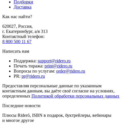
Подборки
Доставка
Как нас найти?
620027
,
Россия
,
г. Екатеринбург, а/я 313
Контактный телефон
:
8 800 500 11 67
Написать нам
Поддержка
:
support@ridero.ru
Печать тиража
:
print@ridero.ru
Вопросы по услугам
:
order@ridero.ru
PR
:
pr@ridero.ru
Предоставляя персональные данные по указанным
контактным данным, вы даёте своё согласие на условиях,
определенных
Политикой обработки персональных данных
Последние новости
Плюсы Rideró, ISBN в подарок, буктрейлеры, вебинары
и многое другое