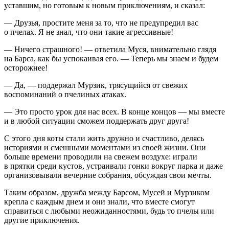
уставшим, но готовым к новым приключениям, и сказал:
— Друзья, простите меня за то, что не предупредил вас
о пчелах. Я не знал, что они такие агрессивные!
— Ничего страшного! — ответила Муся, внимательно глядя
на Барса, как бы успокаивая его. — Теперь мы знаем и будем
осторожнее!
— Да, — поддержал Мурзик, трясущийся от свежих
воспоминаний о пчелиных атаках.
— Это просто урок для нас всех. В конце концов — мы вместе
и в любой ситуации сможем поддержать друг друга!
С этого дня коты стали жить дружно и счастливо, делясь
историями и смешными моментами из своей жизни. Они
боль
ше времени проводили на свежем воздухе: играли
в прятки среди кустов, устраивали гонки вокруг парка и даже
организовывали вечерние собрания, обсуждая свои мечты.
Таким образом, дружба между Барсом, Мусей и Мурзиком
крепла с каждым днем и они знали, что вместе смогут
справиться с любыми неожиданностями, будь то пчелы или
другие приключения.