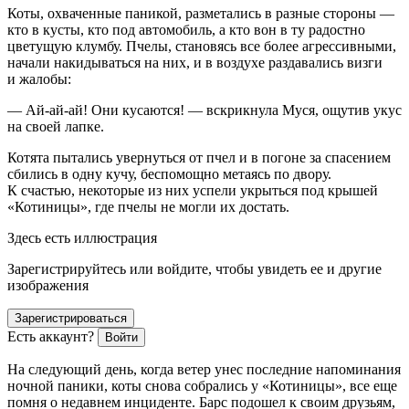
Коты, охваченные паникой, разметались в разные стороны —
кто в кусты, кто под автомобиль, а кто вон в ту радостно
цветущую клумбу. Пчелы, становясь все более агрессивными,
начали накидываться на них, и в воздухе раздавались визги
и жалобы:
— Ай-ай-ай! Они кусаются! — вскрикнула Муся, ощутив укус
на своей лапке.
Котята пытались увернуться от пчел и в погоне за спасением
сбились в одну кучу, беспомощно метаясь по двору.
К счастью, некоторые из них успели укрыться под крышей
«Котиницы», где пчелы не могли их достать.
Здесь есть иллюстрация
Зарегистрируйтесь или войдите, чтобы увидеть ее и другие
изображения
Зарегистрироваться
Есть аккаунт?
Войти
На следующий день, когда ветер унес последние напоминания
ночной паники, коты снова собрались у «Котиницы», все еще
помня о недавнем инциденте. Барс подошел к своим друзьям,