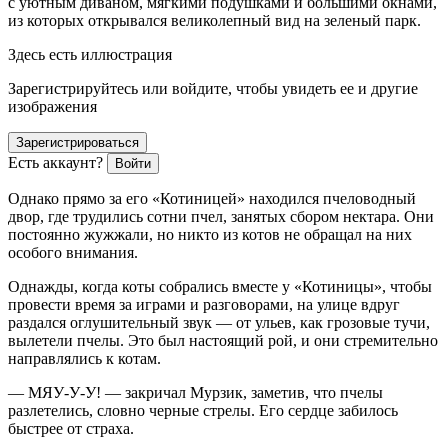
с уютным диваном, мягкими подушками и
боль
шими окнами,
из которых открывался великолепный вид на зеленый парк.
Здесь есть иллюстрация
Зарегистрируйтесь или войдите, чтобы увидеть ее и другие
изображения
Зарегистрироваться
Есть аккаунт?
Войти
Однако прямо за его «Котиницей» находился пчеловодный
двор, где трудились сотни пчел, занятых сбором нектара. Они
постоянно жужжали, но никто из котов не обращал на них
особого вн
иман
ия.
Однажды, когда коты собрались вместе у «Котиницы», чтобы
провести время за играми и разговорами, на улице вдруг
раздался оглушительный звук — от ульев, как грозовые тучи,
вылетели пчелы. Это был настоящий рой, и они стремительно
направлялись к котам.
— МЯУ-У-У! — закричал Мурзик, заметив, что пчелы
разлетелись, словно черные стрелы. Его сердце забилось
быстрее от страха.