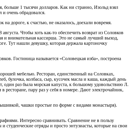
я, больше 1 тысячи долларов. Как ни странно, Изольд взял
л и очень обрадовался.
 на дороге, к счастью, не оказалось, доехали вовремя.
августа. Чтобы хоть как-то обеспечить возврат из Соловков
овая и внимательная кассирша. Это не самый лучший выход,
оге. Тут нашли девушку, которая держала картоночку
вков. Гостиница называется «Соловецкая изба», построена
 хорошей мебелью. Ресторан, единственный на Соловках,
б, булочка, колбаса, сыр, кусочек масла и каша, каждый день
ет, один раз была морская капуста, к большому удовольствию Л.
 в ресторане, пару раз у себя в номере. Дают электрочайник,
с вышивкой, чашки простые по форме с видами монастыря).
афиями. Интересно сравнивать. Сравнение не в пользу
 и студенческие отряды и просто энтузиасты, которые на свои