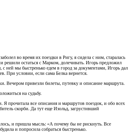
олел во время их поездки в Ригу, я сидела с ним, старалась
 Они решили остаться с Марком, долечивать. Игорь предложил
я, с ней мы быстренько едем в город за документами, Игорь дал
ев. При условии, если сама Белка вернется.
вки. Вечером привезли билеты, путевку и описание маршрута.
оложиться на судьбу.
 Я прочитала все описания и маршрутов поездок, и обо всех
обитель скорби. Да тут еще Изольд, загрустивший
елось, и пришла мысль: «А почему бы не рискнуть. Все
азбудила и попросила собраться быстренько.