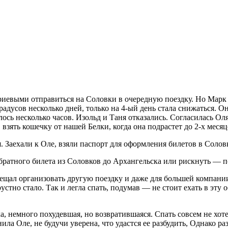
евыми отправиться на Соловки в очередную поездку. Но Марк заб
 градусов несколько дней, только на 4-ый день стала снижаться.
лось несколько часов. Изольд и Таня отказались. Согласилась Ол
 взять кошечку от нашей Белки, когда она подрастет до 2-х месяц
. Заехали к Оле, взяли паспорт для оформления билетов в Соло
 обратного билета из Соловков до Архангельска или рискнуть — п
щал организовать другую поездку и даже для большей компании.
устно стало. Так и легла спать, подумав — не стоит ехать в эту 
а, немного похудевшая, но возвратившаяся. Спать совсем не хот
ила Оле, не будучи уверена, что удастся ее разбудить, Однако р