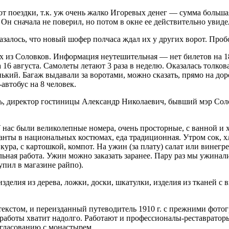
 от поездки, т.к. уж очень жалко Игоревых денег — сумма больша
Он сначала не поверил, но потом в окне ее действительно увиде
алось, что новый шофер полчаса ждал их у других ворот. Пробок
х из Соловков. Информация неутешительная — нет билетов на 18 
а 16 августа. Самолеты летают 3 раза в неделю. Оказалась толк
ький. Багаж выдавали за воротами, можно сказать, прямо на дор
втобус на 8 человек.
ь, директор гостиницы Александр Николаевич, бывший мэр Соло
 У нас были великолепные номера, очень просторные, с ванной и
нты в национальных костюмах, еда традиционная. Утром сок, хле
 кура, с картошкой, компот. На ужин (за плату) салат или винегр
льная работа. Ужин можно заказать заранее. Пару раз мы ужинали
упил в магазине райпо).
изделия из дерева, ложки, доски, шкатулки, изделия из тканей 
кстом, и переизданный путеводитель 1910 г. с прежними фотогр
работы хватит надолго. Работают и профессионалы-реставраторы
огласованию с монастырем.