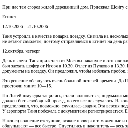
При нас там сгорел жилой деревянный дом. Приезжал Шойгу с 
Египет
12.10.2006—21.10.2006
Таня устроила в качестве подарка поездку. Сначала на несколь
не летают самолеты, поэтому отправляемся в Египет на день ран
12.октября, четверг
День вылета. Таня прилетала из Москвы накануне и отправилась
был заехать шофер от Игоря в 10.30. Отлет из Пулково в 13.30.
документы на поездку. Он предложил, чтобы избежать пробок, з
Это решение обернулось очень большой потерей времени. До Ш
простояли минут 10—15.
По Литейному едва тащились, стали волноваться, подумали: мож
должен быть свободный проезд, но его все не случалось. Нако
предположил, что, возможно, случилась авария. Эта версия по
У аэропорта Таня побежала с документами регистрироваться. Е
Наконец волнение отступило, всякие проверки таможенные и па
общупывают — все быстро. Спустились в накопитель — весь зал