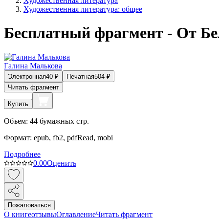
Художественная литература
Художественная литература: общее
Бесплатный фрагмент - От Бе
Галина Малькова
Электронная
40
₽
Печатная
504
₽
Читать фрагмент
Купить
Объем:
44
бумажных стр.
Формат:
epub, fb2, pdfRead, mobi
Подробнее
0.0
0
Оценить
Пожаловаться
О книге
отзывы
Оглавление
Читать фрагмент