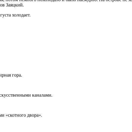
ров Заяцкий.
густа холодает.
ирная гора.
искусственными каналами.
ми «скотного двора».