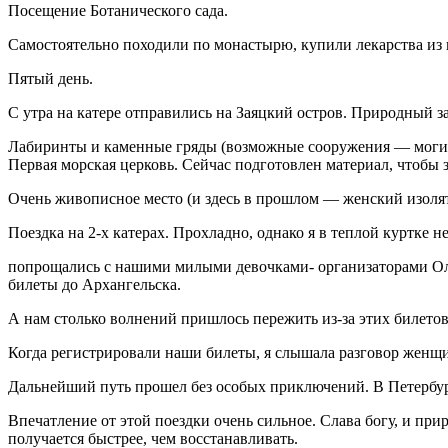
Посещение Ботанического сада.
Самостоятельно походили по монастырю, купили лекарства из 
Пятый день.
С утра на катере отправились на Заяцкий остров. Природный 
Лабиринты и каменные гряды (возможные сооружения — могильни
Первая морская церковь. Сейчас подготовлен материал, чтобы з
Очень живописное место (и здесь в прошлом — женский изолят
Поездка на 2-х катерах. Прохладно, однако я в теплой куртке 
попрощались с нашими милыми девочками- организаторами Олей
билеты до Архангельска.
А нам столько волнений пришлось пережить из-за этих билетов
Когда регистрировали наши билеты, я слышала разговор женщин
Дальнейший путь прошел без особых приключений. В Петербург
Впечатление от этой поездки очень сильное. Слава богу, и п
получается быстрее, чем восстанавливать.