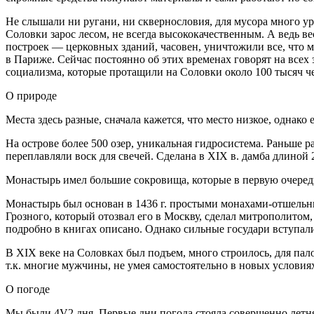
Не слышали ни ругани, ни сквернословия, для мусора много урн,
Соловки зарос лесом, не всегда высо
кока
чественным. А ведь ве
построек — церковных зданий, часовен, уничтожили все, что 
в Париже. Сейчас постоянно об этих временах говорят на всех
социализма, которые протащили на Соловки около 100 тысяч ч
О природе
Места здесь разные, сначала кажется, что место низкое, однак
На острове более 500 озер, уникальная гидросистема. Раньше р
переплавляли воск для свечей. Сделана в XIX в. дамба длиной
Монастырь имел большие сокровища, которые в первую очередь
Монастырь был основан в 1436 г. простыми монахами-отшельн
Грозного, который отозвал его в Москву, сделал митрополитом,
подробно в книгах описано. Однако сильные государи вступал
В XIX веке на Соловках был подъем, много строилось, для пал
т.к. многие мужчины, не умея самостоятельно в новых условия
О погоде
Мы были
4
V
2
дня. Первые дни погода стояла совершенно летня