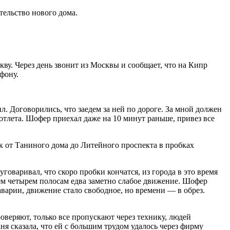
тельство нового дома.
кву. Через день звонит из Москвы и сообщает, что на Кипр
ефону.
л. Договорились, что заедем за ней по дороге. За мной должен
о отлета. Шофер приехал даже на 10 минут раньше, привез все
к от Таниного дома до Литейного проспекта в пробках
говаривал, что скоро пробки кончатся, из города в это время
сем четырем полосам едва заметно слабое движение. Шофер
варии, движение стало свободное, но времени — в обрез.
веряют, только все пропускают через технику, людей
я сказала, что ей с большим трудом удалось через фирму