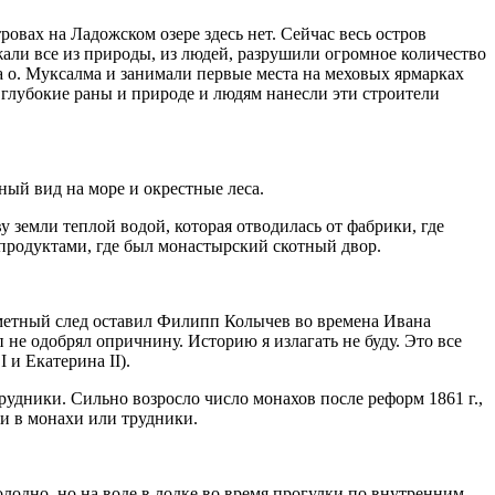
ровах на Ладожском озере здесь нет. Сейчас весь остров
жали все из природы, из людей, разрушили огромное количество
а о. Муксалма и занимали первые места на меховых ярмарках
 глубокие раны и природе и людям нанесли эти строители
ный вид на море и окрестные леса.
у земли теплой водой, которая отводилась от фабрики, где
 продуктами, где был монастырский скотный двор.
аметный след оставил Филипп Колычев во времена Ивана
 не одобрял опричнину. Историю я излагать не буду. Это все
р
I
и Екатерина
II).
рудники. Сильно возросло число монахов после реформ 1861 г.,
ли в монахи или трудники.
лодно, но на воде в лодке во время прогулки по внутренним