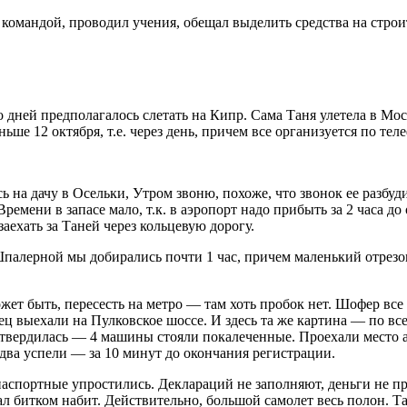
командой, проводил учения, обещал выделить средства на строи
ко дней предполагалось слетать на Кипр. Сама Таня улетела в Мос
ьше 12 октября, т.е. через день, причем все организуется по тел
 на дачу в Осельки, Утром звоню, похоже, что звонок ее разбуди
 Времени в запасе мало, т.к. в аэропорт надо прибыть за 2 часа д
аехать за Таней через кольцевую дорогу.
палерной мы добирались почти 1 час, причем маленький отрезо
ет быть, пересесть на метро — там хоть пробок нет. Шофер все у
нец выехали на Пулковское шоссе. И здесь та же картина — по в
дтвердилась — 4 машины стояли покалеченные. Проехали место а
два успели — за 10 минут до окончания регистрации.
спортные упростились. Деклараций не заполняют, деньги не про
 битком набит. Действительно, большой самолет весь полон. Тан