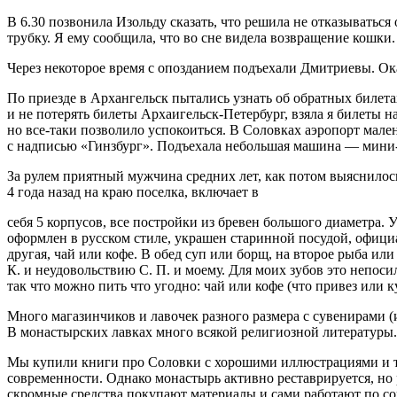
В 6.30 позвонила Изольду сказать, что решила не отказываться
трубку.
Я
ему сообщила, что во сне видела возвращение кошки. 
Через некоторое время с опозданием подъехали Дмитриевы. Оказ
По приезде в Архангельск пытались узнать об обратных билета
и не потерять билеты Архаигельск-Петербург, взяла я билеты н
но все-таки позволило успокоиться. В Соловках аэропорт мален
с надписью «Гинзбург». Подъехала небольшая машина — мини-а
За рулем приятный мужчина средних лет, как потом выяснилос
4 года назад на краю поселка, включает в
себя 5 корпусов, все постройки из бревен большого диаметра.
оформлен в русском стиле, украшен старинной посудой, официа
другая, чай или кофе. В обед суп или борщ, на второе рыба или
К. и неудовольствию С. П. и моему. Для моих зубов это непоси
так что можно пить что угодно: чай или кофе (что привез или к
Много магазинчиков и лавочек разного размера с сувенирами (
В монастырских лавках много всякой религиозной литературы.
Мы купили книги про Соловки с хорошими иллюстрациями и те
современности. Однако монастырь активно реставрируется, но 
скромные средства покупают материалы и сами работают по с