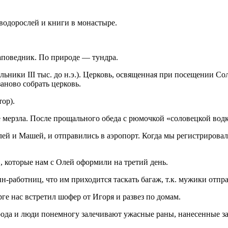
водорослей и книги в монастыре.
заповедник. По природе — тундра.
ки III тыс. до н.э.). Церковь, освященная при посещении Соло
аново собрать церковь.
ор).
не мерзла. После прощального обеда с рюмочкой «соловецкой вод
 и Машей, и отправились в аэропорт. Когда мы регистрировали б
, которые нам с Олей оформили на третий день.
-работниц, что им приходится таскать багаж, т.к. мужики отпр
е нас встретил шофер от Игоря и развез по домам.
рирода и люди понемногу залечивают ужасные раны, нанесенные 