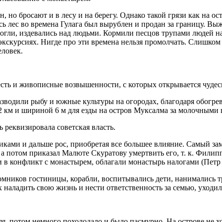
 но бросают и в лесу и на берегу. Однако такой грязи как на ост
сь лес во времена Гулага был вырублен и продан за границу. Вы
могли, издевались над людьми. Кормили песцов трупами людей н
 экскурсиях. Нигде про эти времена нельзя промолчать. Слишком
еловек.
о есть и живописные возвышенности, с которых открывается чудес
азводили рыбу и южные культуры на огородах, благодаря обогрев
 2 км и шириной 6 м для езды на остров Муксалма за молочными
 реквизировала советская власть.
иками и дальше рос, приобретая все большее влияние. Самый з
 а потом приказал Малюте Скуратову умертвить его, т. к. Филипп
и в конфликт с монастырем, облагали монастырь налогами (Пет
омников гостиницы, корабли, воспитывались дети, нанимались т
х наладить свою жизнь и нести ответственность за семью, уходи
я, потом немного похолодало и было пасмурно. На острове не хо