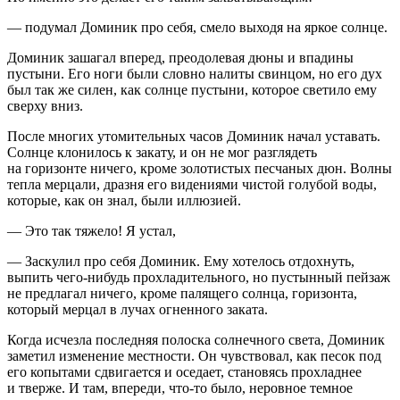
— подумал Доминик про себя, смело выходя на яркое солнце.
Доминик зашагал вперед, преодолевая дюны и впадины
пустыни. Его ноги были словно налиты свинцом, но его дух
был так же силен, как солнце пустыни, которое светило ему
сверху вниз.
После многих утомительных часов Доминик начал уставать.
Солнце клонилось к закату, и он не мог разглядеть
на горизонте ничего, кроме золотистых песчаных дюн. Волны
тепла мерцали, дразня его видениями чистой голубой воды,
которые, как он знал, были иллюзией.
— Это так тяжело! Я устал,
— Заскулил про себя Доминик. Ему хотелось отдохнуть,
выпить чего-нибудь прохладительного, но пустынный пейзаж
не предлагал ничего, кроме палящего солнца, горизонта,
который мерцал в лучах огненного заката.
Когда исчезла последняя полоска солнечного света, Доминик
заметил изменение местности. Он чувствовал, как песок под
его копытами сдвигается и оседает, становясь прохладнее
и тверже. И там, впереди, что-то было, неровное темное