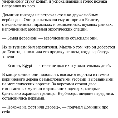
уверенному стуку копыт, и успокаивающий голос вожака
направлял их всех.
Доминик никогда не встречал столько дружелюбных
верблюдов. Они рассказывали ему истории о Египте,
о великолепных пирамидах и оживленных, шумных рынках,
наполненных ароматами экзотических специй.
— Земля фараонов! — взволнованно объясняли они.
Их энтузиазм был заразителен. Мысль о том, что он доберется
до Египта, наполнила его предвкушением, когда верблюды
запели
— Египет, Egypt — в течение долгих и утомительных дней.
В конце концов они подошли к высоким воротам из темно-
коричневого дерева с замысловатыми узорами, вырезанными
на металлических воротах. За воротами стояли двое
импозантных мужчин в ярко-синих одеждах, которые
бдительно охраняли границы. Верблюды, шедшие перед ним,
остановились первыми.
— Похоже на форт или дворец», — подумал Доминик про
себя.