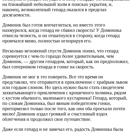
на ближайший не
боль
шой холм в поисках укрытия, и,
наконец, великолепный гепард оказался в пределах
досягаемости.
Доминик был готов впечатлиться, но вместо этого
нахмурился, когда гепард не сбавил скорость! У Доминика
отвисла челюсть, и он отшатнулся в сторону, когда гепард
промчался мимо, полностью игнорируя его.
Несколько мгновений спустя Доминик понял, что гепард
соревнуется с чем-то гораздо более удивительным, чем
Доминик, — другим гепардом, который, как он предположил,
был соперником гепарда в гонке на скорость.
Доминик не мог в это поверить. Все это время он
представлял, что отправится в приключение с храбрым львом
или гордым с
лоно
м. Но здесь нужно было стать свидетелем
захватывающего приключения с крошечного холмика, рядом
с кустом обычного, маленького кустарника! Гепард, который,
по словам Доминика, был явным победителем гонки,
притормозил только после того, как они оба проехали почти
милю! Доминик издал громкий и счастливый вздох
облегчения и продолжил свое путешествие.
Даже если гепард и не замечал его, радость Доминика была