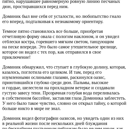
пятно, нарушавшее равномерную ровную линию песчаных
дюн, простиравшихся перед ним.
Доминик был вне себя от усталости, но любопытство гнало
его вперед, подталкивая к незнакомому ориентиру.
Темное пятно становилось все
боль
ше, приобретая
отчетливую форму овала с пологим нак
лоно
м, и он увидел
отблески костра, горевшего мягким светом, танцующим
на песке впереди. Это было самое утешительное зрелище,
которое он видел с тех пор, как отправился в свое
приключение!
Доминик обнаружил, что ступает в глубокую долину, которая,
казалось, поглотила его целиком. И там, перед его
изумленными ослиными глазами, ра
скин
улся оазис,
приютившийся глубоко среди дюн. Пальмы, высокие
и гордые, шелестели на прохладном ветерке и создавали
густую завесу тени. Прозрачная голубая вода переливалась
в собственном бассейне, заставляя глаза Доминика заблестеть.
У него было такое чувство, словно он открыл тайну, о которой
боль
ше никто в мире не знал.
Доминик видел фотографии оазисов, но увидеть один из них
в реальной жизни после нескольких дней блуждания
по бескрайним пустынным пейзажам было не чем иным, как