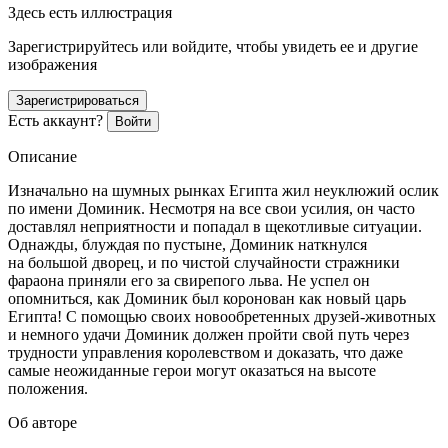
Здесь есть иллюстрация
Зарегистрируйтесь или войдите, чтобы увидеть ее и другие
изображения
Зарегистрироваться
Есть аккаунт?
Войти
Описание
Изначально на шумных рынках Египта жил неуклюжий ослик
по имени Доминик. Несмотря на все свои усилия, он часто
доставлял неприятности и попадал в щекотливые ситуации.
Однажды, блуждая по пустыне, Доминик наткнулся
на
боль
шой дворец, и по чистой случайности стражники
фараона приняли его за свирепого льва. Не успел он
опомниться, как Доминик был коронован как новый царь
Египта! С помощью своих новообретенных друзей-животных
и немного удачи Доминик должен пройти свой путь через
трудности управления королевством и доказать, что даже
самые неожиданные герои могут оказаться на высоте
положения.
Об авторе