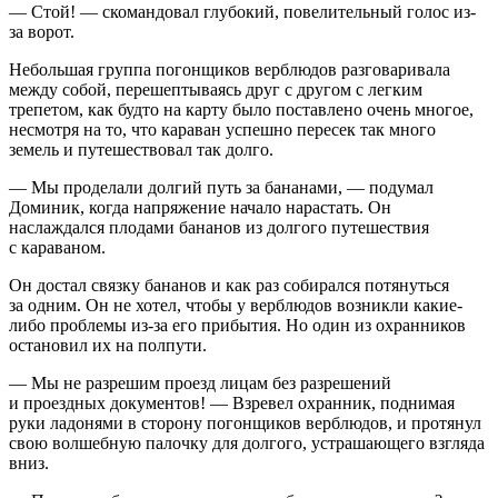
— Стой! — скомандовал глубокий, повелительный голос из-
за ворот.
Не
боль
шая группа погонщиков верблюдов разговаривала
между собой, перешептываясь друг с другом с легким
трепетом, как будто на карту было поставлено очень многое,
несмотря на то, что караван успешно пересек так много
земель и путешествовал так долго.
— Мы проделали долгий путь за бананами, — подумал
Доминик, когда напряжение начало нарастать. Он
наслаждался плодами бананов из долгого путешествия
с караваном.
Он достал связку бананов и как раз собирался потянуться
за одним. Он не хотел, чтобы у верблюдов возникли какие-
либо проблемы из-за его прибытия. Но один из охранников
остановил их на полпути.
— Мы не разрешим проезд лицам без разрешений
и проездных документов! — Взревел охранник, поднимая
руки ладонями в сторону погонщиков верблюдов, и протянул
свою волшебную палочку для долгого, устрашающего взгляда
вниз.