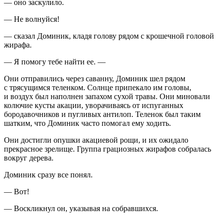
— оно заскулило.
— Не волнуйся!
— сказал Доминик, кладя голову рядом с крошечной головой
жир
афа
.
— Я помогу тебе найти ее. —
Они отправились через саванну, Доминик шел рядом
с трясущимся теленком. Солнце припекало им головы,
и воздух был наполнен запахом сухой травы. Они миновали
колючие кусты акации, уворачиваясь от испуганных
бородавочников и пугливых антилоп. Теленок был таким
шатким, что Доминик часто помогал ему ходить.
Они достигли опушки акациевой рощи, и их ожидало
прекрасное зрелище. Группа грациозных жирафов собралась
вокруг дерева.
Доминик сразу все понял.
— Вот!
— Воскликнул он, указывая на собравшихся.