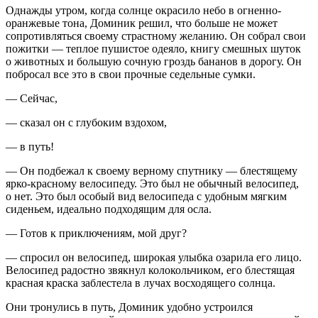
Однажды утром, когда солнце окрасило небо в огненно-
оран
жевые тона, Доминик решил, что
боль
ше не может
сопротивляться своему страстному желанию. Он собрал свои
пожитки — теплое пушистое одеяло, книгу смешных шуток
о животных и
боль
шую сочную гроздь бананов в дорогу. Он
побросал все это в свои прочные седельные сумки.
— Сейчас,
— сказал он с глубоким вздохом,
— в путь!
— Он подбежал к своему верному спутнику — блестящему
ярко-красному велосипеду. Это был не обычный велосипед,
о нет. Это был особый вид велосипеда с удобным мягким
сиденьем, идеально подходящим для осла.
— Готов к приключениям, мой друг?
— спросил он велосипед, широкая улыбка озарила его лицо.
Велосипед радостно звякнул колокольчиком, его блестящая
красная краска заблестела в лучах восходящего солнца.
Они тронулись в путь, Доминик удобно устроился