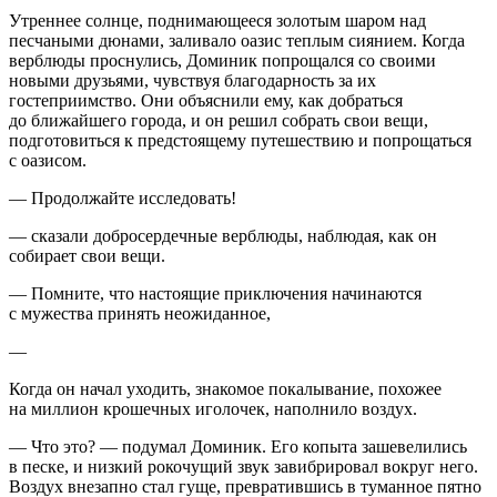
Утреннее солнце, поднимающееся золотым шаром над
песчаными дюнами, заливало оазис теплым сиянием. Когда
верблюды п
росн
улись, Доминик попрощался со своими
новыми друзьями, чувствуя благодарность за их
гостеприимство. Они объяснили ему, как добраться
до ближайшего города, и он решил собрать свои вещи,
подготовиться к предстоящему путешествию и попрощаться
с оазисом.
— Продолжайте исследовать!
— сказали добросердечные верблюды, наблюдая, как он
собирает свои вещи.
— Помните, что настоящие приключения начинаются
с мужества принять неожиданное,
—
Когда он начал уходить, знакомое покалывание, похожее
на
милли
он крошечных иголочек, наполнило воздух.
— Что это? — подумал Доминик. Его копыта зашевелились
в песке, и низкий рокочущий звук завибрировал вокруг него.
Воздух внезапно стал гуще, превратившись в туманное пятно