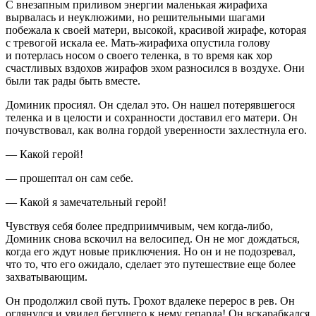
С внезапным приливом энергии маленькая жирафиха
вырвалась и неуклюжими, но решительными шагами
побежала к своей матери, высокой, красивой жирафе, которая
с тревогой искала ее. Мать-жирафиха опустила голову
и потерлась носом о своего теленка, в то время как хор
счастливых вздохов жирафов эхом разносился в воздухе. Они
были так рады быть вместе.
Доминик просиял. Он сделал это. Он нашел потерявшегося
теленка и в целости и сохранности доставил ег
о матери
. Он
почувствовал, как волна гордой уверенности захлестнула его.
— Какой герой!
— прошептал он сам себе.
— Какой я замечательный герой!
Чувствуя себя более предприимчивым, чем когда-либо,
Доминик снова вскочил на велосипед. Он не мог дождаться,
когда его ждут новые приключения. Но он и не подозревал,
что то, что его ожидало, сделает это путешествие еще более
захватывающим.
Он продолжил свой путь. Грохот вдалеке перерос в рев. Он
оглянулся и увидел бегущего к нему гепарда! Он вскарабкался