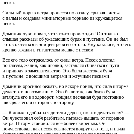
песка.
Сильный порыв ветра пронесся по оазису, срывая листья
с пальм и создавая миниатюрные торнадо из кружащегося
песка.
Доминик чувствовал, что что-то происходит! Он только
слышал рассказы об ужасающих бурях в пустыне. Он не был
готов оказаться в эпицентре всего этого. Ему казалось, что его
крепко зажали в гигантском мешке с песком.
Все его тело сотрясалось от силы ветра. Песок хлестал
по глазам, жалил, как иголки, заставляя сбиваться с пути
и приводя в замешательство. Это была жестокая буря
в пустыне, с воющими ветрами и жгучими песками!
Доминик бросился бежать, но вскоре понял, что сила шторма
делает это невозможным. Это было так, как будто буря
затянула его в водоворот, мощная песчаная буря постоянно
швыряла его из стороны в сторону.
— Я должен добраться до тени дерева, но что делать ослу? —
Он чувствовал себя разбитым, пытаясь дышать от порывов
ветра. Шторм становился все более свирепым. Он
почувствовал, как песок осыпается вокруг его тела, и начал