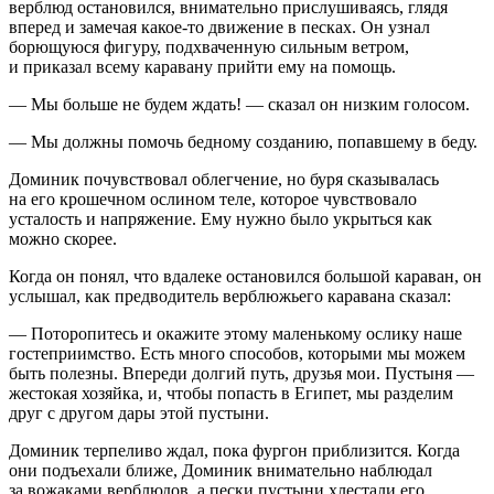
верблюд остановился, внимательно прислушиваясь, глядя
вперед и замечая какое-то движение в песках. Он узнал
борющуюся фигуру, подхваченную сильным ветром,
и приказал всему каравану прийти ему на помощь.
— Мы
боль
ше не будем ждать! — сказал он низким голосом.
— Мы должны помочь бедному созданию, попавшему в беду.
Доминик почувствовал облегчение, но буря сказывалась
на его крошечном ослином теле, которое чувствовало
усталость и напряжение. Ему нужно было укрыться как
можно скорее.
Когда он понял, что вдалеке остановился
боль
шой караван, он
услышал, как предводитель верблюжьего каравана сказал:
— Поторопитесь и окажите этому маленькому ослику наше
гостеприимство. Есть много способов, которыми мы можем
быть полезны. Впереди долгий путь, друзья мои. Пустыня —
жестокая хозяйка, и, чтобы попасть в Египет, мы разделим
друг с другом дары этой пустыни.
Доминик терпеливо ждал, пока фургон приблизится. Когда
они подъехали ближе, Доминик внимательно наблюдал
за вожаками верблюдов, а пески пустыни хлестали его