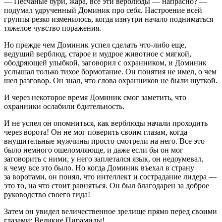
— Песчаные бури, жара, все эти верблюды — напрасно? —
подумал удрученный Доминик про себя. Настроение всей
группы резко изменилось, когда изнутри начало подниматься
тяжелое чувство поражения.
Но прежде чем Доминик успел сделать что-либо еще,
ведущий верблюд, старое и мудрое животное с мягкой,
ободряющей улыбкой, заговорил с охранником, и Доминик
услышал только тихое бормотание. Он понятия не имел, о чем
шел разговор. Он знал, что слова охранников не были шуткой.
И через некоторое время Доминик смог заметить, что
охранники ослабили бдительность.
И не успел он опомниться, как верблюды начали проходить
через ворота! Он не мог поверить своим глазам, когда
внушительные мужчины просто смотрели на него. Все это
было немного ошеломляюще, и даже если бы он мог
заговорить с ними, у него заплетался язык, он недоумевал,
к чему все это было. Но когда Доминик въехал в страну
за воротами, он понял, что интеллект и сострадание лидера —
это то, на что стоит равняться. Он был благодарен за доброе
руководство своего гида!
Затем он увидел величественное зрелище прямо перед своими
глазами: Великие Пирамиды!