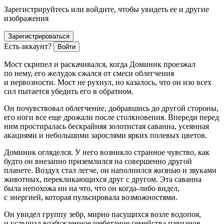
Зарегистрируйтесь или войдите, чтобы увидеть ее и другие
изображения
Зарегистрироваться
Есть аккаунт?
Войти
Мост скрипел и раскачивался, когда Доминик проезжал
по нему, его желудок сжался от смеси облегчения
и нервозности. Мост не рухнул, но казалось, что он изо всех
сил пытается убедить его в обратном.
Он почувствовал облегчение, добравшись до другой стороны,
его ноги все еще дрожали после столкновения. Впереди перед
ним простиралась бескрайняя золотистая саванна, усеянная
акациями и не
боль
шими зарослями ярких полевых цветов.
Доминик огляделся. У него возникло странное чувство, как
будто он внезапно приземлился на совершенно другой
планете. Воздух стал легче, он наполнился жизнью и звуками
животных, перекликающихся друг с другом. Эта саванна
была непохожа ни на что, что он когда-либо видел,
с энергией, которая пульсировала возможностями.
Он увидел группу зебр, мирно пасущихся возле водопоя,
и услышал
возбуж
денное щ
ебет
ание семейства павианов,