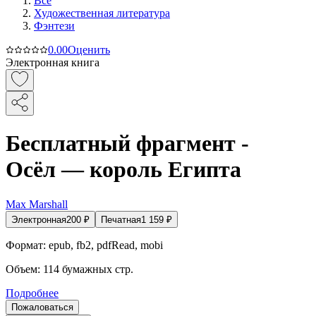
Все
Художественная литература
Фэнтези
0.0
0
Оценить
Электронная книга
Бесплатный фрагмент -
Осёл — король Египта
Max Marshall
Электронная
200
₽
Печатная
1 159
₽
Формат:
epub, fb2, pdfRead, mobi
Объем:
114
бумажных стр.
Подробнее
Пожаловаться