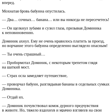
вперед.
Мохнатая бровь бабуина опустилась.
— Два… сочных… банана… или вы никогда не пересечетесь!
— Он щелкнул зубами и сузил глаза, призывая Доминика
к непо
вино
вению.
Доминик ахнул. Ему не очень нравилось платить за проезд,
но ворчание этого бабуина определенно выглядело опасным!
— Ты очень страшный…
— Пробормотал Доминик, с некоторым трепетом глядя
на шаткий мост.
— Страх осла замедляет путешествие,
— проворчал бабуин, разглядывая бананы в седельных сумках
Доминика.
— Отдай их.
— Доминик почувствовал комок дурного предчувствия
в животе. Но, тяжело вздохнув и мрачно взглянув на свои