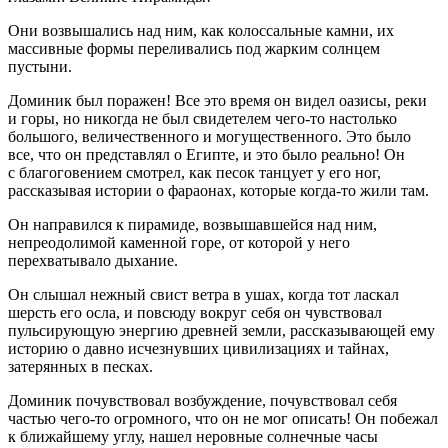
Они возвышались над ним, как колоссальные камни, их
массивные формы переливались под жарким солнцем
пустыни.
Доминик был поражен! Все это время он видел оазисы, реки
и горы, но никогда не был свидетелем чего-то настолько
боль
шого, величественного и могущественного. Это было
все, что он представлял о Египте, и это было реально! Он
с благоговением смотрел, как песок танцует у его ног,
рассказывая истории о фараонах, которые когда-то жили там.
Он направился к пирамиде, возвышавшейся над ним,
непреодолимой каменной горе, от которой у него
перехватывало дыхание.
Он слышал нежный свист ветра в ушах, когда тот
ласк
ал
шерсть его осла, и повсюду вокруг себя он чувствовал
пульсирующую энергию древней земли, рассказывающей ему
историю о давно исчезнувш
их цивилизация
х и тайнах,
затерянных в песках.
Доминик почувствовал
возбуж
дение, почувствовал себя
частью чего-то огромного, что он не мог описать! Он побежал
к ближайшему углу, нашел неровные солнечные часы