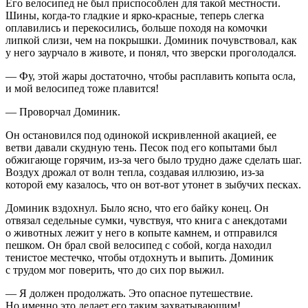
Его велосипед не был приспособлен для такой местности.
Шины, когда-то гладкие и ярко-красные, теперь слегка
оплавились и перекосились,
боль
ше походя на комочки
липкой слизи, чем на покрышки. Доминик почувствовал, как
у него заурчало в животе, и понял, что зверски проголодался.
— Фу, этой жары достаточно, чтобы расплавить копыта осла,
и мой велосипед тоже плавится!
— Проворчал Доминик.
Он остановился под одинокой искривленной акацией, ее
ветви давали скудную тень. Песок под его копытами был
обжигающе горячим, из-за чего было трудно даже сделать шаг.
Воздух дрожал от волн тепла, создавая иллюзию, из-за
которой ему казалось, что он вот-вот утонет в зыбучих песках.
Доминик вздохнул. Было ясно, что его байку конец. Он
отвязал седельные сумки, чувствуя, что книга с анекдотами
о животных лежит у него в копыте камнем, и отправился
пешком. Он брал свой велосипед с собой, когда находил
тенистое местечко, чтобы отдохнуть и выпить. Доминик
с трудом мог поверить, что до сих пор выжил.
— Я должен продолжать. Это опасное путешествие.
Но именно это делает его таким захватывающим!