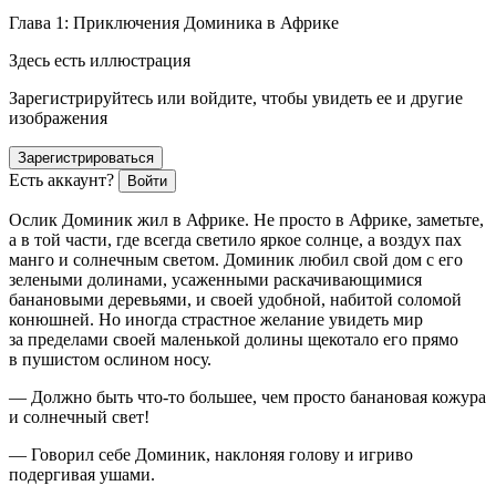
Глава 1: Приключения Доминика в Африке
Здесь есть иллюстрация
Зарегистрируйтесь или войдите, чтобы увидеть ее и другие
изображения
Зарегистрироваться
Есть аккаунт?
Войти
Ослик Доминик жил в Африке. Не просто в Африке, заметьте,
а в той части, где всегда светило яркое солнце, а воздух пах
манго и солнечным светом. Доминик любил свой дом с его
зелеными долинами, усаженными раскачивающимися
банановыми деревьями, и своей удобной, набитой соломой
конюшней. Но иногда страстное желание увидеть мир
за пределами своей маленькой долины щекотало его прямо
в пушистом ослином носу.
— Должно быть что-то
боль
шее, чем просто банановая кожура
и солнечный свет!
— Говорил себе Доминик, наклоняя голову и игриво
подергивая ушами.