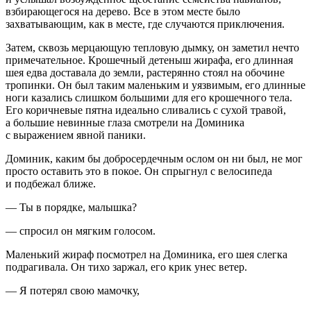
взбирающегося на дерево. Все в этом месте было
захватывающим, как в месте, где случаются приключения.
Затем, сквозь мерцающую тепловую дымку, он заметил нечто
примечательное. Крошечный детеныш жир
афа
, его длинная
шея едва доставала до земли, растерянно стоял на обочине
тропинки. Он был таким маленьким и уязвимым, его длинные
ноги казались слишком
боль
шими для его крошечного тела.
Его коричневые пятна идеально сливались с сухой травой,
а
боль
шие невинные глаза смотрели на Доминика
с выражением явной паники.
Доминик, каким бы добросердечным ослом он ни был, не мог
просто оставить это в покое. Он спрыгнул с велосипеда
и подбежал ближе.
— Ты в порядке, малышка?
— спросил он мягким голосом.
Маленький жираф посмотрел на Доминика, его шея слегка
подрагивала. Он тихо заржал, его крик унес ветер.
— Я потерял свою мамочку,