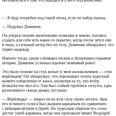
беспокоиться о том, что находится у него под копытами.
— Я буду погребен под горой песка, если не найду выход,
— Подумал Доминик.
Он уперся своими маленькими ножками в землю, пытаясь
создать для себя хоть какое-то укрытие, когда песок летел ему
в лицо, а сильный ветер бил по телу. Доминик обнаружил, что
теряет надежду.
Именно тогда, среди слепящих песков и бушующих порывов
шторма, Доминик услышал вдалеке знакомый рокот.
Это было похоже на стук копыт и звон колокольчиков — стук
верблюдов! Он обнаружил, что переживает почти чудесный
момент избавления от хаоса, несмотря на то, что ветер
безжалостно бил его. Там был слабый проблеск силуэта, едва
различимого сквозь дымку пустыни.
— Верблюды! — заорал он во всю силу своих легких. Звук
его ослиного голоса был жалким карканьем по сравнению
с ревущим ветром и бурей. Но чудесным образом его голос
достиг ушей каравана, когда они проезжали мимо! Ведущий