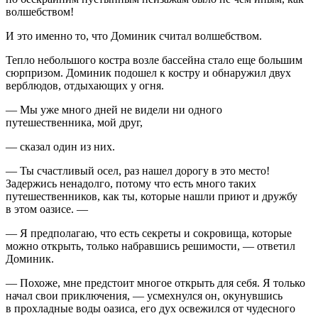
волшебством!
И это именно то, что Доминик считал волшебством.
Тепло не
боль
шого костра возле бассейна стало еще
боль
шим
сюрпризом. Доминик подошел к костру и обнаружил двух
верблюдов, отдыхающих у огня.
— Мы уже много дней не видели ни одного
путешественника, мой друг,
— сказал один из них.
— Ты счастливый осел, раз нашел дорогу в это место!
Задержись ненадолго, потому что есть много таких
путешественников, как ты, которые нашли приют и дружбу
в этом оазисе. —
— Я предполагаю, что есть секреты и сокровища, которые
можно открыть, только набравшись решимости, — ответил
Доминик.
— Похоже, мне предстоит многое открыть для себя. Я только
начал свои приключения, — усмехнулся он, окунувшись
в прохладные воды оазиса, его дух освежился от чудесного