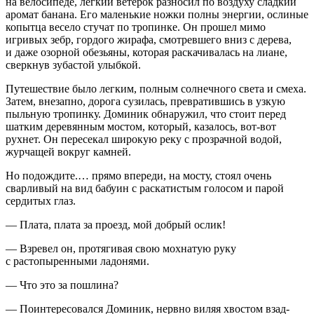
на велосипеде, легкий ветерок разносил по воздуху сладкий
аромат банана. Его маленькие ножки полны энергии, ослиные
копытца весело стучат по тропинке. Он прошел мимо
игривых зебр, гордого жир
афа
, смотревшего вниз с дерева,
и даже озорной обезьяны, которая раскачивалась на лиане,
сверкнув зубастой улыбкой.
Путешествие было легким, полным солнечного света и смеха.
Затем, внезапно, дорога сузилась, превратившись в узкую
пыльную тропинку. Доминик обнаружил, что стоит перед
шатким деревянным мостом, который, казалось, вот-вот
рухнет. Он пересекал широкую реку с прозрачной водой,
журчащей вокруг камней.
Но подождите.… прямо впереди, на мосту, стоял очень
сварливый на вид бабуин с раскатистым голосом и парой
сердитых глаз.
— Плата, плата за проезд, мой добрый ослик!
— Взревел он, протягивая свою мохнатую руку
с растопыренными ладонями.
— Что это за пошлина?
— Поинтересовался Доминик, нервно виляя хвостом взад-