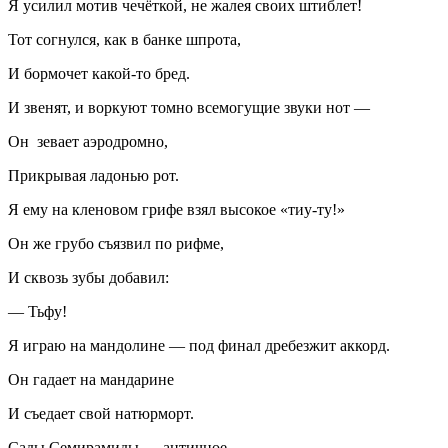
Я усилил мотив чечёткой, не жалея своих штиблет!
Тот согнулся, как в банке шпрота,
И бормочет какой-то бред.
И звенят, и воркуют томно всемогущие звуки нот —
Он зевает аэродромно,
Прикрывая ладонью рот.
Я ему на кленовом грифе взял высокое «тиу-ту!»
Он же грубо съязвил по рифме,
И сквозь зубы добавил:
— Тьфу!
Я играю на мандолине — под финал дребезжит аккорд.
Он гадает на мандарине
И съедает свой натюрморт.
Сады Семирамиды — античное