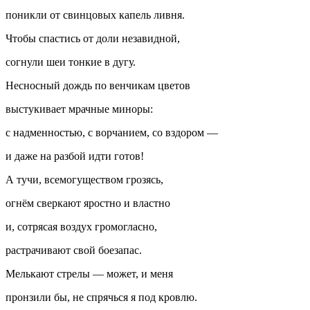
поникли от свинцовых капель ливня.
Чтобы спастись от доли незавидной,
согнули шеи тонкие в дугу.
Несносный дождь по венчикам цветов
выстукивает мрачные миноры:
с надменностью, с ворчанием, со вздором —
и даже на разбой идти готов!
А тучи, всемогуществом грозясь,
огнём сверкают яростно и властно
и, сотрясая воздух громогласно,
растрачивают свой боезапас.
Мелькают стрелы — может, и меня
пронзили бы, не спрячься я под кровлю.