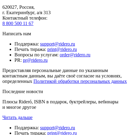
620027
,
Россия
,
г. Екатеринбург, а/я 313
Контактный телефон
:
8 800 500 11 67
Написать нам
Поддержка
:
support@ridero.ru
Печать тиража
:
print@ridero.ru
Вопросы по услугам
:
order@ridero.ru
PR
:
pr@ridero.ru
Предоставляя персональные данные по указанным
контактным данным, вы даёте своё согласие на условиях,
определенных
Политикой обработки персональных данных
Последние новости
Плюсы Rideró, ISBN в подарок, буктрейлеры, вебинары
и многое другое
Читать дальше
Поддержка
:
support@ridero.ru
Печать тиража
:
print@ridero.ru