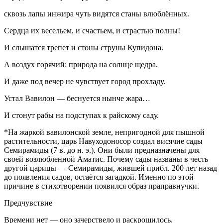
сквозь лапы инжира чуть видятся станы влюблённых.
Сердца их весельем, и счастьем, и страстью полны!
И слышатся трепет и стоны струны Купидона.
А воздух горячий: природа на солнце щедра.
И даже под вечер не чувствует город прохладу.
Устал Вавилон — беснуется нынче жара…
И стонут рабы на подступах к райскому саду.
*На жаркой вавилонской земле, непригодной для пышной
растительности, царь Навуходоносор создал висячие сады
Семирамиды (7 в. до н. э.). Они были предназначены для
своей возлюбленной Аматис. Почему сады названы в честь
другой царицы — Семирамиды, жившей прибл. 200 лет назад
до появления садов, остаётся загадкой. Именно по этой
причине в стихотворении появился образ праправнучки.
Предчувствие
Времени нет — оно зачерствело и раскрошилось.