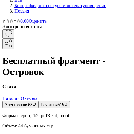
Все
Биография, литература и литературоведение
Поэзия
0.0
0
Оценить
Электронная книга
Бесплатный фрагмент -
Островок
Стихи
Наталия Овезова
Электронная
68
₽
Печатная
515
₽
Формат:
epub, fb2, pdfRead, mobi
Объем:
44
бумажных стр.