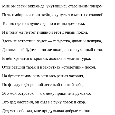
Мне бы свечи зажечь да, укутавшись стареньким пледом,
Пить имбирный глинтвейн, окунуться в мечты с головой…
Только где-то в душе я давно изжила домоседа,
И к тому же гнетёт тишиной этот дачный покой.
Здесь не встретишь чудес — табуретка, диван и печурка,
Да ольховый буфет — он же шкаф, он же кухонный стол.
В нём хранятся открытки, авоська и медная турка,
Отсыревший
табак
и в закрутках «столетний» посол.
На буфете самом разместилась резная часовня,
По фасаду идёт ровной лесенкой низкий забор.
Это мой островок — я к нему прикипела духовно.
Это дед мастерил, он был на руку ловок и скор.
Дед меня обожал, мне придумывал добрые сказки.