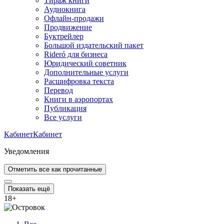
Тираж книги
Аудиокнига
Офлайн-продажи
Продвижение
Буктрейлер
Большой издательский пакет
Rideró для бизнеса
Юридический советник
Дополнительные услуги
Расшифровка текста
Перевод
Книги в аэропортах
Публикация
Все услуги
Кабинет
Кабинет
Уведомления
Отметить все как прочитанные
Показать ещё
18
+