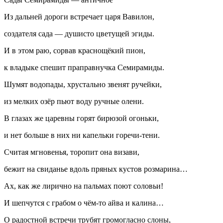
Из дальней дороги встречает царя Вавилон,
создателя сада — душисто цветущей эгиды.
И в этом раю, сорвав краснощёкий пион,
к владыке спешит праправнучка Семирамиды.
Шумят водопады, хрустально звенят ручейки,
из мелких озёр пьют воду ручные олени.
В глазах же царевны горят бирюзой огоньки,
и нет больше в них ни капельки горечи-тени.
Считая мгновенья, торопит она визави,
бежит на свиданье вдоль пряных кустов розмарина…
Ах, как же лирично на пальмах поют соловьи!
И шепчутся с грабом о чём-то айва и калина…
О радостной встречи трубят громогласно слоны,