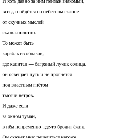
И хоть давно за ним пейзаж знакомый,
всегда найдётся на небесном склоне
от скучных мыслей
сказка-полотно.
То может быть
корабль из облаков,
где капитан — багряный лучик солнца,
он освещает путь и не прогнётся
под властным гнётом
тысячи ветров.
И даже если
за окном туман,
в нём непременно где-то бродит ёжик.
Он скажет мне: печалиться негоже —