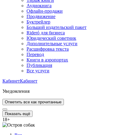
Тираж книги
Аудиокнига
Офлайн-продажи
Продвижение
Буктрейлер
Большой издательский пакет
Rideró для бизнеса
Юридический советник
Дополнительные услуги
Расшифровка текста
Перевод
Книги в аэропортах
Публикация
Все услуги
Кабинет
Кабинет
Уведомления
Отметить все как прочитанные
Показать ещё
18
+