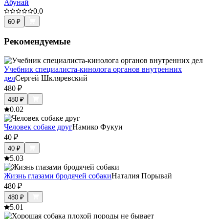
Абунай
0.0
60
₽
Рекомендуемые
Учебник специалиста-кинолога органов внутренних
дел
Сергей Шкляревский
480
₽
480
₽
0.0
2
Человек собаке друг
Намико Фукуи
40
₽
40
₽
5.0
3
Жизнь глазами бродячей собаки
Наталия Порывай
480
₽
480
₽
5.0
1