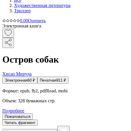
Все
Художественная литература
Триллер
0.0
0
Оценить
Электронная книга
Остров собак
Хисао Мируда
Электронная
60
₽
Печатная
911
₽
Формат:
epub, fb2, pdfRead, mobi
Объем:
328
бумажных стр.
Подробнее
Пожаловаться
Читать фрагмент