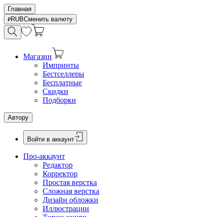
Главная
RUB
Сменить валюту
Магазин
Импринты
Бестселлеры
Бесплатные
Скидки
Подборки
Автору
Войти в аккаунт
Про-аккаунт
Редактор
Корректор
Простая верстка
Сложная верстка
Дизайн обложки
Иллюстрации