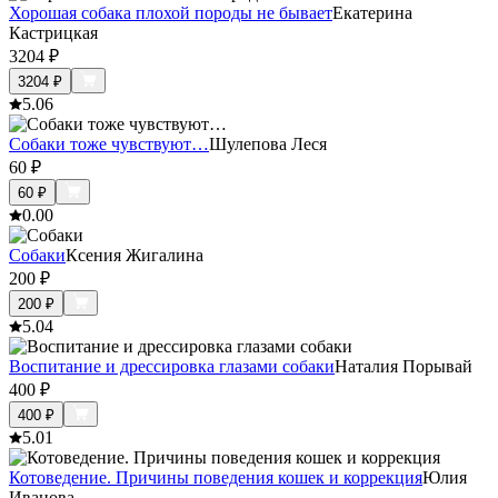
Хорошая собака плохой породы не бывает
Екатерина
Кастрицкая
3204
₽
3204
₽
5.0
6
Собаки тоже чувствуют…
Шулепова Леся
60
₽
60
₽
0.0
0
Собаки
Ксения Жигалина
200
₽
200
₽
5.0
4
Воспитание и дрессировка глазами собаки
Наталия Порывай
400
₽
400
₽
5.0
1
Котоведение. Причины поведения кошек и коррекция
Юлия
Иванова