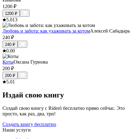
1200
₽
1200
₽
5.0
13
Любовь и забота: как ухаживать за котом
Алексей Сабадырь
240
₽
240
₽
0.0
0
Коты
Оксана Гурнова
200
₽
200
₽
5.0
1
Издай свою книгу
Создай свою книгу с Rideró бесплатно прямо сейчас. Это
просто, как раз, два, три!
Создать книгу бесплатно
Наши услуги