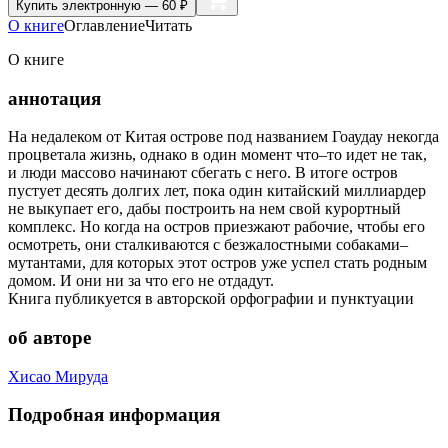
Купить
электронную — 60 ₽
О книге
Оглавление
Читать
О книге
аннотация
На недалеком от Китая острове под названием Гоаудау некогда
процветала жизнь, однако в один момент что–то идет не так,
и люди массово начинают сбегать с него. В итоге остров
пустует десять долгих лет, пока один китайский миллиардер
не выкупает его, дабы построить на нем свой курортный
комплекс. Но когда на остров приезжают рабочие, чтобы его
осмотреть, они сталкиваются с безжалостными собаками–
мутантами, для которых этот остров уже успел стать родным
домом. И они ни за что его не отдадут.
Книга публикуется в авторской орфографии и пунктуации
об авторе
Хисао Мируда
Подробная информация