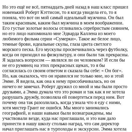
Но это ещё не всё, пят
надцат
ь дней назад в наш класс пришел
новенький Роберт Кэттисон, то я когда увидела его, то я
поняла, что вот он мой самый идеальный мужчина. Он был
таким красивым, каким был мужчина в моем воображении.
Его густые золотые волосы отливались серебристым сиянием,
но его лицо напоминало мне Эдварда Каллена из моего
любимого фильма серии «Сумерки». Такое же белое лицо,
темные брови, идеальные скулы, глаза цвета светлого
морского песка. Его мускулы просвечивались через футболку,
когда он приходил на физкультуру, и они были так прекрасны.
Я задалась вопросом — являлся ли он человеком? И если бы
не его румянец на этих прекрасных щеках, то я бы
согласилась со своим ответом и сказала бы себе: « Он бог».
Но, как оказалось, что он нравился не только мне, но и этой
Эмме. Я видела, как она к нему присобачивалась, но он
ничего не замечал. Роберт дружил со мной и мы были просто
друзьями, а Эмма думала что это роман и так как я не хотела
разрушать дружбу, позволяла ей повертеться перед ним. Вот
почему она так разозлилась, когда узнала что я еду с ними,
хотя мистер Грант не ошибся. Мы много занимались
географией, и наши навыки были вознаграждены, мы
участвовали везде, куда нас приглашали, и это нам дало
принести в нашу школу столько наград, что сам директор
начал приглашать нас в турпоходы и экскурсии. Эмма хотела