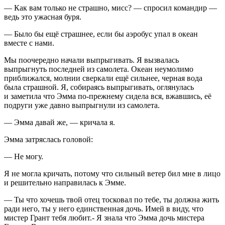
— Как вам только не страшно, мисс? — спросил командир —
ведь это ужасная буря.
— Было бы ещё страшнее, если бы аэробус упал в океан
вместе с нами.
Мы поочередно начали выпрыгивать. Я вызвалась
выпрыгнуть последней из самолета. Океан неумолимо
приближался, молнии сверкали ещё сильнее, черная вода
была страшной. Я, собираясь выпрыгивать, оглянулась
и заметила что Эмма по-прежнему сидела вся, вжавшись, её
подруги уже давно выпрыгнули из самолета.
— Эмма давай же, — кричала я.
Эмма затряслась головой:
— Не могу.
Я не могла кричать, потому что сильный ветер бил мне в лицо
и решительно направилась к Эмме.
— Ты что хочешь твой отец тосковал по тебе, ты должна жить
ради него, ты у него единственная дочь. Имей в виду, что
мистер Грант тебя любит.- Я знала что Эмма дочь мистера