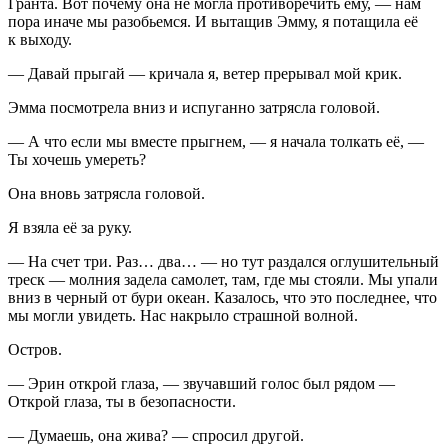
Гранта. Вот почему она не могла противоречить ему, — нам
пора иначе мы разобьемся. И вытащив Эмму, я потащила её
к выходу.
— Давай прыгай — кричала я, ветер прерывал мой крик.
Эмма посмотрела вниз и испуганно затрясла головой.
— А что если мы вместе прыгнем, — я начала толкать её, —
Ты хочешь умереть?
Она вновь затрясла головой.
Я взяла её за руку.
— На счет три. Раз… два… — но тут раздался оглушительный
треск — молния задела самолет, там, где мы стояли. Мы упали
вниз в черный от бури океан. Казалось, что это последнее, что
мы могли увидеть. Нас накрыло страшной волной.
Остров.
— Эрин открой глаза, — звучавший голос был рядом —
Открой глаза, ты в безопасности.
— Думаешь, она жива? — спросил другой.