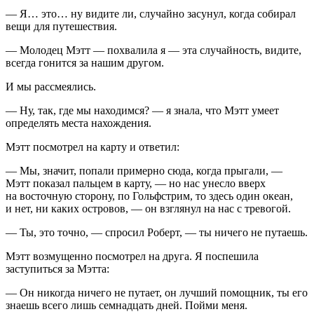
— Я… это… ну видите ли, случайно засунул, когда собирал
вещи для путешествия.
— Молодец Мэтт — похвалила я — эта случайность, видите,
всегда гонится за нашим другом.
И мы рассмеялись.
— Ну, так, где мы находимся? — я знала, что Мэтт умеет
определять места нахождения.
Мэтт посмотрел на карту и ответил:
— Мы, значит, попали примерно сюда, когда прыгали, —
Мэтт показал пальцем в карту, — но нас унесло вверх
на восточную сторону, по Гольфстрим, то здесь один океан,
и нет, ни каких островов, — он взглянул на нас с тревогой.
— Ты, это точно, — спросил Роберт, — ты ничего не путаешь.
Мэтт возмущенно посмотрел на друга. Я поспешила
заступиться за Мэтта:
— Он никогда ничего не путает, он лучший помощник, ты его
знаешь всего лишь сем
надцат
ь дней. Пойми меня.