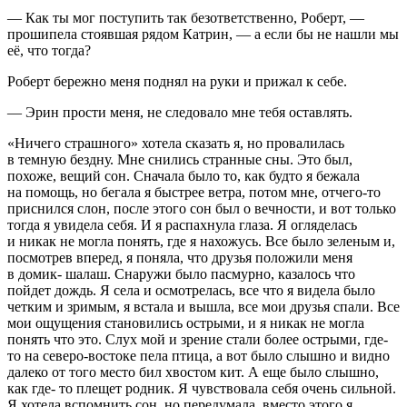
— Как ты мог поступить так безответственно, Роберт, —
прошипела стоявшая рядом Катрин, — а если бы не нашли мы
её, что тогда?
Роберт бережно меня поднял на руки и прижал к себе.
— Эрин прости меня, не следовало мне тебя оставлять.
«Ничего страшного» хотела сказать я, но провалилась
в темную бездну. Мне снились странные сны. Это был,
похоже, вещий сон. Сначала было то, как будто я бежала
на помощь, но бегала я быстрее ветра, потом мне, отчего-то
приснился слон, после этого сон был о вечности, и вот только
тогда я увидела себя. И я распахнула глаза. Я огляделась
и никак не могла понять, где я нахожусь. Все было зеленым и,
посмотрев вперед, я поняла, что друзья положили меня
в домик- шалаш. Снаружи было пасмурно, казалось что
пойдет дождь. Я села и осмотрелась, все что я видела было
четким и зримым, я встала и вышла, все мои друзья спали. Все
мои ощущения становились острыми, и я никак не могла
понять что это. Слух мой и зрение стали более острыми, где-
то на северо-востоке пела птица, а вот было слышно и видно
далеко от того место бил хвостом кит. А еще было слышно,
как где- то плещет родник. Я чувствовала себя очень сильной.
Я хотела вспомнить сон, но передумала, вместо этого я