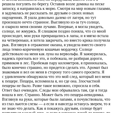
решила погулять по берегу. Оставив возле домика на песке
записку, я направилась к морю. Смотря на мир новым глазами,
я задумалась не рассказать ли друзьям о своих новых
ощущениях. Я ушла довольно далеко от лагеря, но тут
произошло нечто странное. Выглянуло из-за туч солнце,
и озарило меня своими лучами. Впервые, я могла увидеть,
солнце, не жмурясь. Я слишком поздно поняла, что со мной
происходит, мои руки превращались в лапы, и я мягко встала
на четвереньки, я хотела закричать, но вместо крика получила
рык. Взглянув в отражение океана, я увидела вместо своего
лица темно-коричневую кошачью мордочку. Солнце
действовало на меня как луна на вервольфа. Я зажмурилась,
надеясь прогнать все это, и побежала, не разбирая дороги,
прямиком в лес. Пробежав пару километров, я принюхалась,
было конечно страшно, но придется сделать это. Аромат был
знакомым и вел он меня в сторону того самого просвета. Я
с удивлением обнаружила что это мой след, который вел меня
к пещере. Пещера, вспомнила я, но где она. Злосчастной
пещеры не было. Разве такое возможно, спросила я себя.
Ответ был очевиден. Следы мои обрывались там, где я тогда
вошла в нее. Странно. Может быть это пещера-невидимка.
Взглянув на руки, которые были лапами, я почувствовала, что
из глаз льются слезы — а если я навсегда останусь зверем, то я
не знаю что делать. Как я покажусь друзьям, солнце будет
появляться каждый день, и если я останусь такой до вечера, то