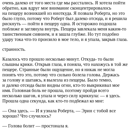
очень далеко от того места где мы расстались. Я хотела пойти
обратно, как вдруг мое внимание сконцентрировалось
на пещеру возникшей из ниоткуда. Я позвала Роберта, но это
было глупо, потому что Роберт был далеко отсюда, и я решила
рискнуть — пойти в пещеру одна. Я осторожно подошла
поближе и заглянула внутрь. Пещера завлекала меня каким-то
таинственным сиянием, и я зашла глубже. Но тут подобно
удару тока что-то пронзило в мое тело, и я упала, закрыв глаза.
странность.
Казалось что прошло несколько минут. Откуда- то были
слышны крики. Открыв глаза, я поняла, что нахожусь в той же
пещере. Странные были ощущение, но я никак не могла
понять что это, потому что сильно болела голова. Держась
за голову и шатаясь, я вылезла из пещеры. Было темно,
и далеко отсюда были видны огни, кто-то выкрикивал мое
имя. Головная боль не прошла, поэтому пройдя всего
несколько шагов, я упала и через силу крикнула: — я здесь.
Прошла одна секунда, как кто-то подбежал ко мне:
— Она здесь. — И я узнала Роберта, — Эрин с тобой все
хорошо? Что случилось?
— Голова болит — простонала я.