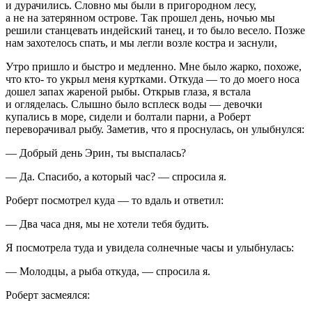
и дурачились. Словно мы были в пригородном лесу,
а не на затерянном острове. Так прошел день, ночью мы
решили станцевать индейский танец, и то было весело. Позже
нам захотелось спать, и мы легли возле костра и заснули,
Утро пришло и быстро и медленно. Мне было жарко, похоже,
что кто- то укрыл меня куртками. Откуда — то до моего носа
дошел запах жареной рыбы. Открыв глаза, я встала
и огляделась. Слышно было всплеск воды — девочки
купались в море, сидели и болтали парни, а Роберт
переворачивал рыбу. Заметив, что я проснулась, он улыбнулся:
— Добрый день Эрин, ты выспалась?
— Да. Спасибо, а который час? — спросила я.
Роберт посмотрел куда — то вдаль и ответил:
— Два часа дня, мы не хотели тебя будить.
Я посмотрела туда и увидела солнечные часы и улыбнулась:
— Молодцы, а рыба откуда, — спросила я.
Роберт засмеялся: