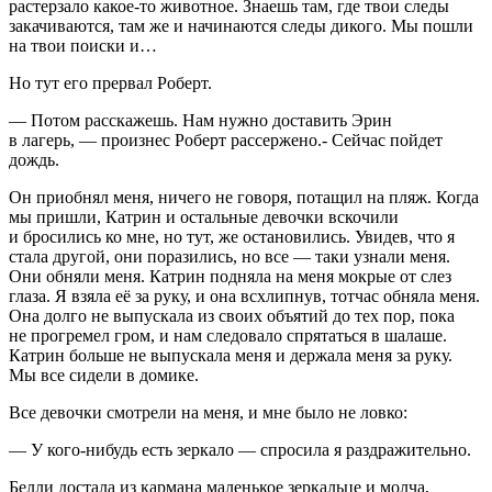
растерзало какое-то животное. Знаешь там, где твои следы
закачиваются, там же и начинаются следы дикого. Мы пошли
на твои поиски и…
Но тут его прервал Роберт.
— Потом расскажешь. Нам нужно доставить Эрин
в лагерь, — произнес Роберт рассержено.- Сейчас пойдет
дождь.
Он приобнял меня, ничего не говоря, потащил на пляж. Когда
мы пришли, Катрин и остальные девочки вскочили
и бросились ко мне, но тут, же остановились. Увидев, что я
стала другой, они поразились, но все — таки узнали меня.
Они обняли меня. Катрин подняла на меня мокрые от слез
глаза. Я взяла её за руку, и она всхлипнув, тотчас обняла меня.
Она долго не выпускала из своих объятий до тех пор, пока
не прогремел гром, и нам следовало спрятаться в шалаше.
Катрин больше не выпускала меня и держала меня за руку.
Мы все сидели в домике.
Все девочки смотрели на меня, и мне было не ловко:
— У кого-нибудь есть зеркало — спросила я раздражительно.
Белли достала из кармана маленькое зеркальце и молча,