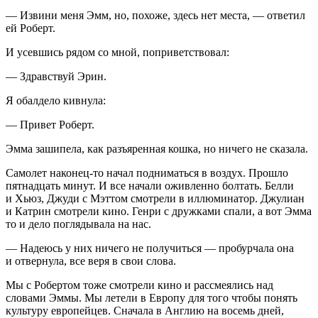
— Извини меня Эмм, но, похоже, здесь нет места, — ответил
ей Роберт.
И усевшись рядом со мной, поприветствовал:
— Здравствуй Эрин.
Я обалдело кивнула:
— Привет Роберт.
Эмма зашипела, как разъяренная кошка, но ничего не сказала.
Самолет наконец-то начал подниматься в воздух. Прошло
пят
надцат
ь минут. И все начали оживленно болтать. Белли
и Хьюз, Джуди с Мэттом смотрели в иллюминатор. Джулиан
и Катрин смотрели кино. Генри с дружками спали, а вот Эмма
то и дело поглядывала на нас.
— Надеюсь у них ничего не получиться — пробурчала она
и отвернула, все веря в свои слова.
Мы с Робертом тоже смотрели кино и рассмеялись над
словами Эммы. Мы летели в Европу для того чтобы понять
культуру европейцев. Сначала в Англию на восемь дней,