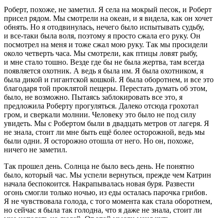
Роберт, похоже, не заметил. Я села на мокрый песок, и Роберт
присел рядом. Мы смотрели на океан, и я видела, как он хочет
обнять. Но я отодвинулась, нечего было испытывать судьбу,
и все-таки была воля, поэтому я просто сжала его руку. Он
посмотрел на меня и тоже сжал мою руку. Так мы просидели
около четверть часа. Мы смотрели, как птицы ловят рыбу,
и мне стало тошно. Везде где бы не была жертва, там всегда
появляется охотник. А ведь я была им. Я была охотником, я
была дикой и гигантской кошкой. Я была оборотнем, и все это
благодаря той проклятой пещеры. Перестать думать об этом,
было, не возможно. Пытаясь заблокировать все это, я
предложила Роберту прогуляться. Далеко отсюда грохотал
гром, и сверкали молнии. Человеку это было не под силу
увидеть. Мы с Робертом были в двадцать метров от лагеря. Я
не знала, стоит ли мне быть ещё более осторожной, ведь мы
были одни. Я осторожно отошла от него. Но он, похоже,
ничего не заметил.
Так прошел день. Солнца не было весь день. Не понятно
было, который час. Мы успели вернуться, прежде чем Катрин
начала беспокоится. Накрапывалась новая буря. Развести
огонь смогли только ночью, из еды осталась парочка грибов.
Я не чувствовала голода, с того момента как стала оборотнем,
но сейчас я была так голодна, что я даже не знала, стоит ли