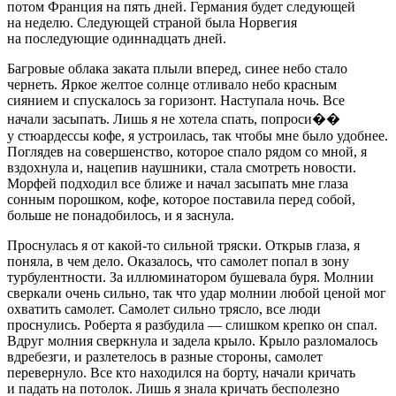
потом Франция на пять дней. Германия будет следующей
на неделю. Следующей страной была Норвегия
на последующие один
надцат
ь дней.
Багровые облака заката плыли вперед, синее небо стало
чернеть. Яркое желтое солнце отливало небо красным
сиянием и спускалось за горизонт. Наступала ночь. Все
начали засыпать. Лишь я не хотела спать, попроси��
у стюардессы кофе, я устроилась, так чтобы мне было удобнее.
Поглядев на совершенство, которое спало рядом со мной, я
вздохнула и, нацепив наушники, стала смотреть новости.
Морфей подходил все ближе и начал засыпать мне глаза
сонным
порош
ком, кофе, которое поставила перед собой,
больше не понадобилось, и я заснула.
Проснулась я от какой-то сильной тряски. Открыв глаза, я
поняла, в чем дело. Оказалось, что самолет попал в зону
турбулентности. За иллюминатором бушевала буря. Молнии
сверкали очень сильно, так что удар молнии любой ценой мог
охватить самолет. Самолет сильно трясло, все люди
проснулись. Роберта я разбудила — слишком крепко он спал.
Вдруг молния сверкнула и задела крыло. Крыло разломалось
вдребезги, и разлетелось в разные стороны, самолет
перевернуло. Все кто находился на борту, начали кричать
и падать на потолок. Лишь я знала кричать бесполезно