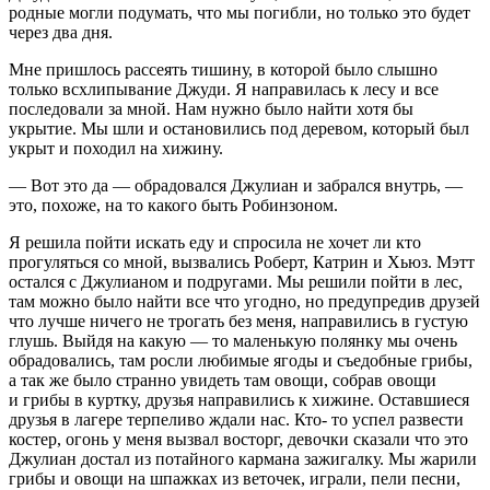
родные могли подумать, что мы погибли, но только это будет
через два дня.
Мне пришлось рассеять тишину, в которой было слышно
только всхлипывание Джуди. Я направилась к лесу и все
последовали за мной. Нам нужно было найти хотя бы
укрытие. Мы шли и остановились под деревом, который был
укрыт и походил на хижину.
— Вот это да — обрадовался Джулиан и забрался внутрь, —
это, похоже, на то какого быть Робинзоном.
Я решила пойти искать еду и спросила не хочет ли кто
прогуляться со мной, вызвались Роберт, Катрин и Хьюз. Мэтт
остался с Джулианом и подругами. Мы решили пойти в лес,
там можно было найти все что угодно, но предупредив друзей
что лучше ничего не трогать без меня, направились в густую
глушь. Выйдя на какую — то маленькую полянку мы очень
обрадовались, там росли любимые ягоды и съедобные грибы,
а так же было странно увидеть там овощи, собрав овощи
и грибы в куртку, друзья направились к хижине. Оставшиеся
друзья в лагере терпеливо ждали нас. Кто- то успел развести
костер, огонь у меня вызвал восторг, девочки сказали что это
Джулиан достал из потайного кармана зажигалку. Мы жарили
грибы и овощи на шпажках из веточек, играли, пели песни,