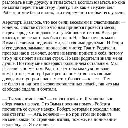
разломать нашу дружбу и этим хотела воспользоваться, но она
не могла перечить мистеру Гранту. Так как ей нужен был
Роберт, и мне было видно, что непременно отобьет его у меня.
Аэропорт. Казалось, что все были веселыми и счастливыми —
конечно, счастье оттого что нам придется провести месяц
в трех городах и подальше от учебников и тестов. Все, три
класса, в числе которых был и наш. Нас было очень мало.
Эмма со своими подружками, я со своими друзьями. И Генри
и его друзья, замыкал процессию мистер Грант. Родители,
проводя нас в самолет, долго не могли прийти в себя, потому
что у них полет вызывал страх. Но мои родители знали меня
лучше. Поэтому мне доверяют больше чем остальным. Мы
расселись по местам. Ради того чтобы мы чувствовали
комфортнее, мистер Грант решил пожертвовать своими
доходами и устроил нас в местах бизнес — класса. Там
не было ни одного высокопоставленных людей, так что мы
свободно сидели и болтали.
— Ты мне поможешь? — спросил кто-то. Я машинально
обернулась на звук. Это Эмма просила помочь Роберта
поставить её сумку наверх. Роберт, который проходил мимо
неё ответил: — Ага, конечно — но при этом он поднял
на меня какой-то странный взгляд, похоже, на понимание
и улыбнулся. Я не поняла.