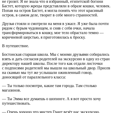
не грозит. Я не знала что я избранный, египетской богини
Бастет, которую жрецы представляли в образе кошки, человек.
Попав на остров Бастет, я могла понять что этот красивый
остров, в самом деле, творит в себе много странностей.
Друзья стояли и смотрели на меня в ужасе. Я уже была почти
рядом с бурым чудовищем, и сняв с себя очки, начала
трансформироваться в кошку, мое тело обрастало темно —
коричневой шерстью, я приготовилась к броску.
В путешествие.
Бостонская старшая школа. Мы с моими друзьями собирались
взять и дать согласия родителей на экскурсию в одну из стран
директору нашей школы. После того как отдали листочки
с подписями родителей мы вышли на школьный двор. Присев
на скамью мы тут же услышали оживленный говор,
доносящий от параллельного класса:
— Ты только посмотри, какие там города. Там столько
магазинов.
— Ты Эмма все думаешь о шопинге. А я вот просто хочу
путешествовать.
— Очень хорошо что мистер Грант везёт нас экскурсию.