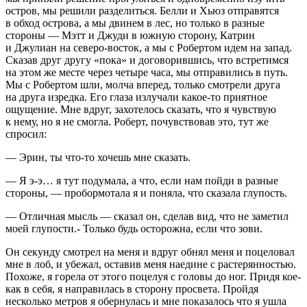
остров, мы решили разделиться. Белли и Хьюз отправятся
в обход острова, а мы двинем в лес, но только в разные
стороны — Мэтт и Джуди в южную сторону, Катрин
и Джулиан на северо-восток, а мы с Робертом идем на запад.
Сказав друг другу «пока» и договорившись, что встретимся
на этом же месте через четыре часа, мы отправились в путь.
Мы с Робертом шли, молча вперед, только смотрели друга
на друга изредка. Его глаза излучали какое-то приятное
ощущение. Мне вдруг, захотелось сказать, что я чувствую
к нему, но я не смогла. Роберт, почувствовав это, тут же
спросил:
— Эрин, ты что-то хочешь мне сказать.
— Я э-э… я тут подумала, а что, если нам пойди в разные
стороны, — пробормотала я и поняла, что сказала глупость.
— Отличная мысль — сказал он, сделав вид, что не заметил
моей глупости.- Только будь осторожна, если что зови.
Он секунду смотрел на меня и вдруг обнял меня и
поцелов
ал
мне в лоб, и убежал, оставив меня наедине с растерянностью.
Похоже, я горела от этого
поцел
уя с головы до ног. Придя кое-
как в себя, я направилась в сторону просвета. Пройдя
несколько метров я обернулась и мне показалось что я ушла