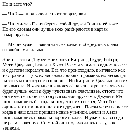
Но знаете что?
— Что? — вполголоса спросили девушки
— Что мистер Грант берет с собой друзей Эрин и её тоже.
По его словам они лучше всех разбираются в картах
и маршрутах.
— Мы не хуже — завопили девчонки и обернулись к нам
со злобными глазами.
Эрин — это я. Друзей моих зовут Катрин, Джуди, Роберт,
Мэтт, Джулиан, Белли и Хьюз. Все мы учимся в одном классе
и с детства неразлучны. Все что происходило, выглядело как
то странно — у всех нас была любовь и романы, но несмотря
на это мы никогда не ссорились. Но Катрин и Джулиан до сих
пор вместе. И хотя мне нравился её парень, я решила что мне
будет лучше, если я буду чувствовать счастливее, оттого что
они вместе, то они останутся моими друзьями. Джуди и Мэтт
познакомились благодаря тому что, их свела я, Мэтт был
одинок и с ним никто не хотел дружить. Потом через пару лет
когда в наш класс пришли новые ученики. Белли и Хьюз
познакомились прямо на пороге в класс. И уже как два года
не размыкают рук. Со мной они подружились сразу, как
увидели.