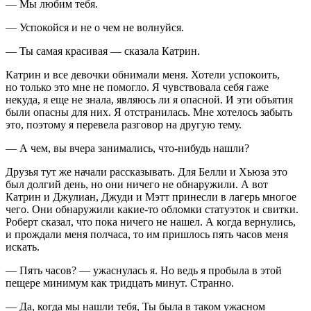
— Мы любим тебя.
— Успокойся и не о чем не волнуйся.
— Ты самая красивая — сказала Катрин.
Катрин и все девочки обнимали меня. Хотели успокоить,
но только это мне не помогло. Я чувствовала себя гаже
некуда, я еще не знала, являюсь ли я опасной. И эти объятия
были опасны для них. Я отстранилась. Мне хотелось забыть
это, поэтому я перевела разговор на другую тему.
— А чем, вы вчера занимались, что-нибудь нашли?
Друзья тут же начали рассказывать. Для Белли и Хьюза это
был долгий день, но они ничего не обнаружили. А вот
Катрин и Джулиан, Джуди и Мэтт принесли в лагерь многое
чего. Они обнаружили какие-то обломки статуэток и свитки.
Роберт сказал, что пока ничего не нашел. А когда вернулись,
и прождали меня полчаса, то им пришлось пять часов меня
искать.
— Пять часов? — ужаснулась я. Но ведь я пробыла в этой
пещере минимум как тридцать минут. Странно.
— Да, когда мы нашли тебя, Ты была в таком ужасном