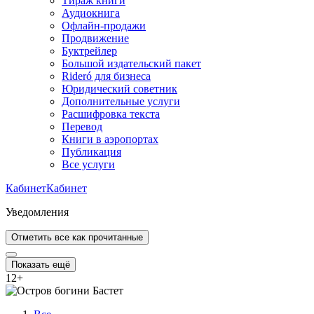
Тираж книги
Аудиокнига
Офлайн-продажи
Продвижение
Буктрейлер
Большой издательский пакет
Rideró для бизнеса
Юридический советник
Дополнительные услуги
Расшифровка текста
Перевод
Книги в аэропортах
Публикация
Все услуги
Кабинет
Кабинет
Уведомления
Отметить все как прочитанные
Показать ещё
12
+