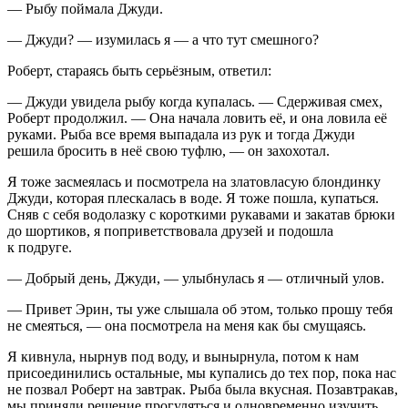
— Рыбу поймала Джуди.
— Джуди? — изумилась я — а что тут смешного?
Роберт, стараясь быть серьёзным, ответил:
— Джуди увидела рыбу когда купалась. — Сдерживая смех,
Роберт продолжил. — Она начала ловить её, и она ловила её
руками. Рыба все время выпадала из рук и тогда Джуди
решила бросить в неё свою туфлю, — он захохотал.
Я тоже засмеялась и посмотрела на златовласую блондинку
Джуди, которая плескалась в воде. Я тоже пошла, купаться.
Сняв с себя водолазку с короткими рукавами и закатав брюки
до шортиков, я поприветствовала друзей и подошла
к подруге.
— Добрый день, Джуди, — улыбнулась я — отличный улов.
— Привет Эрин, ты уже слышала об этом, только прошу тебя
не смеяться, — она посмотрела на меня как бы смущаясь.
Я кивнула, нырнув под воду, и вынырнула, потом к нам
присоединились остальные, мы купались до тех пор, пока нас
не позвал Роберт на завтрак. Рыба была вкусная. Позавтракав,
мы приняли решение прогуляться и одновременно изучить