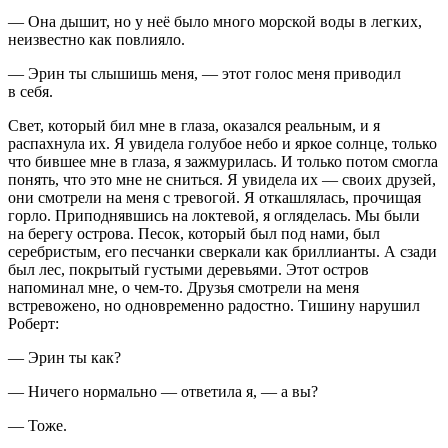
— Она дышит, но у неё было много морской воды в легких,
неизвестно как повлияло.
— Эрин ты слышишь меня, — этот голос меня приводил
в себя.
Свет, который бил мне в глаза, оказался реальным, и я
распахнула их. Я увидела голубое небо и яркое солнце, только
что бившее мне в глаза, я зажмурилась. И только потом смогла
понять, что это мне не сниться. Я увидела их — своих друзей,
они смотрели на меня с тревогой. Я откашлялась, прочищая
горло. Приподнявшись на локтевой, я огляделась. Мы были
на берегу острова. Песок, который был под нами, был
серебристым, его песчанки сверкали как бриллианты. А сзади
был лес, покрытый густыми деревьями. Этот остров
напоминал мне, о чем-то. Друзья смотрели на меня
встревожено, но одновременно радостно. Тишину нарушил
Роберт:
— Эрин ты как?
— Ничего нормально — ответила я, — а вы?
— Тоже.