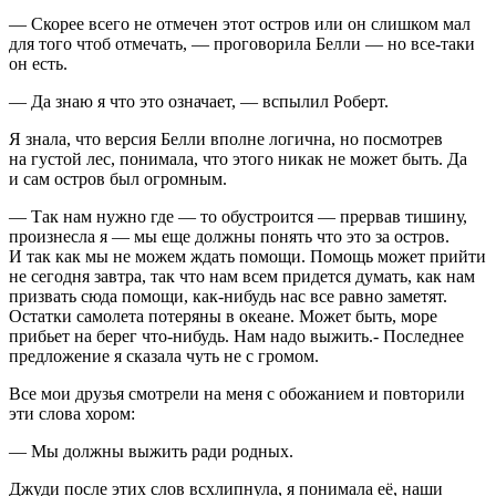
— Скорее всего не отмечен этот остров или он слишком мал
для того чтоб отмечать, — проговорила Белли — но все-таки
он есть.
— Да знаю я что это означает, — вспылил Роберт.
Я знала, что версия Белли вполне логична, но посмотрев
на густой лес, понимала, что этого никак не может быть. Да
и сам остров был огромным.
— Так нам нужно где — то обустроится — прервав тишину,
произнесла я — мы еще должны понять что это за остров.
И так как мы не можем ждать помощи. Помощь может прийти
не сегодня завтра, так что нам всем придется думать, как нам
призвать сюда помощи, как-нибудь нас все равно заметят.
Остатки самолета потеряны в океане. Может быть, море
прибьет на берег что-нибудь. Нам надо выжить.- Последнее
предложение я сказала чуть не с громом.
Все мои друзья смотрели на меня с обожанием и повторили
эти слова хором:
— Мы должны выжить ради родных.
Джуди после этих слов всхлипнула, я понимала её, наши