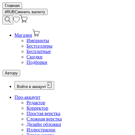
Главная
RUB
Сменить валюту
Магазин
Импринты
Бестселлеры
Бесплатные
Скидки
Подборки
Автору
Войти в аккаунт
Про-аккаунт
Редактор
Корректор
Простая верстка
Сложная верстка
Дизайн обложки
Иллюстрации