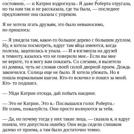
состоянии, — и Катрин вздрогнула.- Я даже Роберта отругала,
но ты нам так и не рассказала, где ты была, — последнее
предложение она сказала с упреком.
Я не хотела лгать друзьям, это было невыносимо,
но пришлось:
— Я увидела там, какое-то большое дерево с большим дуплом.
Ну, я хотела посмотреть, вдруг там яйца имеются, когда
полезла, зацепилась и упала. — И я взглянула на друзей
в темноту, казалось что не поверили мне.- Если вы мне
не верите, то я могу вам показать. Со слезами, я вылетела
из домика, чуть не сломав своей силой дверной проем. Дождь
закончился. Солнца еще не было. Я хотела убежать. Но я
пошла нормальным шагом. Кто-то вскочил и пошел за мной.
Кто- то подошел.
— Уйди Катрин отсюда, дай побыть наедине.
— Это не Катрин. Это я.- Послышался голос Роберта.-
Не плачь, пожалуйста. Они просто волнуются за тебя.
— Да, но почему тогда у них такие лица, — сказала я, и вдруг
поняла, что допустила ошибку. Они ведь сидели слишком
далеко от проема, а там было достаточно темно.