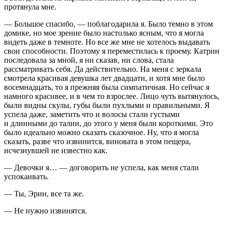
протянула мне.
— Большое спасибо, — поблагодарила я. Было темно в этом
домике, но мое зрение было настолько ясным, что я могла
видеть даже в темноте. Но все же мне не хотелось выдавать
свои способности. Поэтому я переместилась к проему. Катрин
последовала за мной, я ни сказав, ни слова, стала
рассматривать себя. Да действительно. На меня с зеркала
смотрела красивая девушка лет двадцати, и хотя мне было
восем
надцат
ь, то я прежняя была симпатичная. Но сейчас я
намного красивее, и в чем то взрослее. Лицо чуть вытянулось,
были видны скулы, губы были пухлыми и правильными. Я
успела даже, заметить что и волосы стали густыми
и длинными до талии, до этого у меня были короткими. Это
было идеально можно сказать сказочное. Ну, что я могла
сказать, разве что извинится,
вино
вата в этом пещера,
исчезнувшей не известно как.
— Девочки я… — договорить не успела, как меня стали
успокаивать.
— Ты, Эрин, все та же.
— Не нужно извинятся.