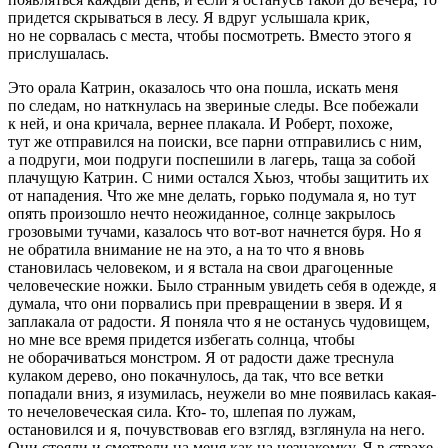
придется скрываться в лесу. Я вдруг услышала крик,
но не сорвалась с места, чтобы посмотреть. Вместо этого я
прислушалась.
Это орала Катрин, оказалось что она пошла, искать меня
по следам, но наткнулась на звериные следы. Все побежали
к ней, и она кричала, вернее плакала. И Роберт, похоже,
тут же отправился на поиски, все парни отправились с ним,
а подруги, мои подруги поспешили в лагерь, таща за собой
плачущую Катрин. С ними остался Хьюз, чтобы защитить их
от нападения. Что же мне делать, горько подумала я, но тут
опять произошло нечто неожиданное, солнце закрылось
грозовыми тучами, казалось что вот-вот начнется буря. Но я
не обратила внимание не на это, а на то что я вновь
становилась человеком, и я встала на свои драгоценные
человеческие ножки. Было странным увидеть себя в одежде, я
думала, что они порвались при превращении в зверя. И я
заплакала от радости. Я поняла что я не останусь чудовищем,
но мне все время придется избегать солнца, чтобы
не оборачиваться монстром. Я от радости даже треснула
кулаком дерево, оно покачнулось, да так, что все ветки
попадали вниз, я изумилась, неужели во мне появилась какая-
то нечеловеческая сила. Кто- то, шлепая по лужам,
остановился и я, почувствовав его взгляд, взглянула на него.
Они стояли и смотрели на меня как на незнакомку. Я в страхе