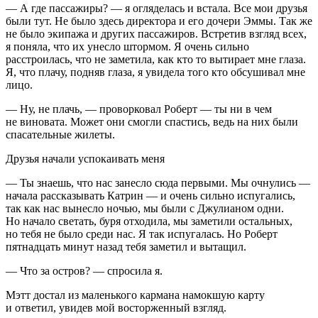
— А где пассажиры? — я огляделась и встала. Все мои друзья
были тут. Не было здесь директора и его дочери Эммы. Так же
не было экипажа и других пассажиров. Встретив взгляд всех,
я поняла, что их унесло штормом. Я очень сильно
расстроилась, что не заметила, как кто то вытирает мне глаза.
Я, что плачу, подняв глаза, я увидела того кто обсушивал мне
лицо.
— Ну, не плачь, — проворковал Роберт — ты ни в чем
не
вино
вата. Может они смогли спастись, ведь на них были
спасательные жилеты.
Друзья начали успокаивать меня
— Ты знаешь, что нас занесло сюда первыми. Мы очнулись —
начала рассказывать Катрин — и очень сильно испугались,
так как нас вынесло ночью, мы были с Джулианом одни.
Но начало светать, буря отходила, мы заметили остальных,
но тебя не было среди нас. Я так испугалась. Но Роберт
пят
надцат
ь минут назад тебя заметил и вытащил.
— Что за остров? — спросила я.
Мэтт достал из маленького кармана намокшую карту
и ответил, увидев мой восторженный взгляд.