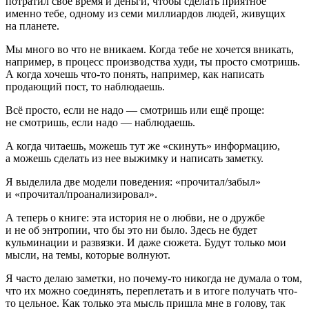
потратил своё время и деньги, чтобы сделать приятное
именно тебе, одному из семи миллиардов людей, живущих
на планете.
Мы много во что не вникаем. Когда тебе не хочется вникать,
например, в процесс производства худи, ты просто смотришь.
А когда хочешь что-то понять, например, как написать
продающий пост, то наблюдаешь.
Всё просто, если не надо — смотришь или ещё проще:
не смотришь, если надо — наблюдаешь.
А когда читаешь, можешь тут же «скинуть» информацию,
а можешь сделать из нее выжимку и написать заметку.
Я выделила две модели поведения: «прочитал/забыл»
и «прочитал/проанализировал».
А теперь о книге: эта история не о любви, не о дружбе
и не об энтропии, что бы это ни было. Здесь не будет
кульминации и развязки. И даже сюжета. Будут только мои
мысли, на темы, которые волнуют.
Я часто делаю заметки, но почему-то никогда не думала о том,
что их можно соединять, переплетать и в итоге получать что-
то цельное. Как только эта мысль пришла мне в голову, так