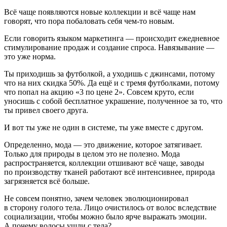
Всё чаще появляются новые коллекции и всё чаще нам
говорят, что пора побаловать себя чем-то новым.
Если говорить языком маркетинга — происходит ежедневное
стимулирование продаж и создание спроса. Навязывание —
это уже норма.
Ты приходишь за футболкой, а уходишь с джинсами, потому
что на них скидка 50%. Да ещё и с тремя футболками, потому
что попал на акцию «3 по цене 2». Совсем круто, если
уносишь с собой бесплатное украшение, полученное за то, что
ты привел своего друга.
И вот ты уже не один в системе, ты уже вместе с другом.
Определенно, мода — это движение, которое затягивает.
Только для природы в целом это не полезно. Мода
распространяется, коллекции отшивают всё чаще, заводы
по производству тканей работают всё интенсивнее, природа
загрязняется всё больше.
Не совсем понятно, зачем человек эволюционировал
в сторону голого тела. Лицо очистилось от волос вследствие
социализации, чтобы можно было ярче выражать эмоции.
А почему волосы ушли с тела?