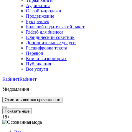
Тираж книги
Аудиокнига
Офлайн-продажи
Продвижение
Буктрейлер
Большой издательский пакет
Rideró для бизнеса
Юридический советник
Дополнительные услуги
Расшифровка текста
Перевод
Книги в аэропортах
Публикация
Все услуги
Кабинет
Кабинет
Уведомления
Отметить все как прочитанные
Показать ещё
18
+