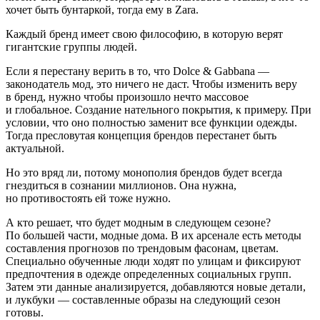
хочет быть бунтаркой, тогда ему в Zara.
Каждый бренд имеет свою философию, в которую верят
гигантские группы людей
.
Если я перестану верить в то, что Dolce & Gabbana —
законодатель мод, это ничего не даст. Чтобы изменить веру
в бренд, нужно чтобы произошло нечто массовое
и глобальное. Создание нательного покрытия, к примеру. При
условии, что оно полностью заменит все функции одежды.
Тогда пресловутая концепция брендов перестанет быть
актуальной.
Но это вряд ли, потому монополия брендов будет всегда
гнездиться в сознании миллионов. Она нужна,
но противостоять ей тоже нужно.
А кто решает, что будет модным в следующем сезоне?
По большей части, модные дома. В их арсенале есть методы
составления прогнозов по трендовым фасонам, цветам.
Специально обученные люди ходят по улицам и фиксируют
предпочтения в одежде определенных социальных групп.
Затем эти данные анализируется, добавляются новые детали,
и лукбуки — составленные образы на следующий сезон
готовы.