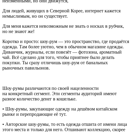
неизменными, но они движутся,
Для людей, живущих в Северной Корее, интернет кажется
немыслимым, но он существует.
Для меня кажется невозможным не знать о носках в рубчик,
но не знают же!
Коротко и просто: шоу-рум — это пространство, где продаётся
одежда. Там более уютно, чем в обычном магазине одежды.
Диванчик, журналы, если повезёт — фотозона, ароматный
чай. Всё сделано для того, чтобы приятнее было делать
покупки. Ты сразу отличишь шоу-рум от б
анальн
ых
рыночных павильонов.
⠀
Шоу-румы различаются по своей нацеленности
на конкретный сегмент. Эти сегменты аудиторий имеют
разное количество денег в кошельке.
• Шоу-румы, закупающие одежду на дешёвом китайском
рынке и перепродающие её тут.
• Авторские шоу-румы, то есть одежда отшита от имени лица
этого места и только для него. Отшивают коллекцию, скорее