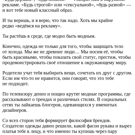
рекламе. «Будь строгой» или «
секс
уальной», «будь разной» —
и вот тебе новый классный образ.
И ты веришь, и я верю, что так надо. Хоть мы крайне
редко «ведёмся на рекламу».
Ты растёшь в среде, где модно быть модным.
Конечно, одежда не только для того, чтобы защищать тело
от холода. Мы же не древние люди… Мы носим её, чтобы
быть красивыми, чтобы показать свой статус, престиж, чтобы
продемонстрировать своё отношение к окружающему миру.
Родители учат тебя выбирать вещи, сочетать их друг с другом.
Если им что-то не нравится, они говорят, что это тебе
не подходит.
По телевизору денно и нощно крутят модные программы, где
рассказывают о трендах и различных стилях. В социальных
сетях ты лайкаешь блогеров, одевающихся у именитых
дизайнеров.
Со всех сторон тебя формирует философия брендов.
Создатели одежды давно решили, какой фасон рукава и вырез
платья тебе к лицу, и что именно ты купишь через пару