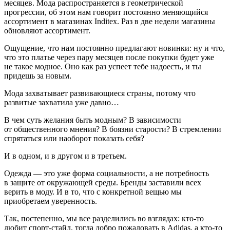
месяцев. Мода распространяется в геометрической
прогрессии, об этом нам говорит постоянно меняющийся
ассортимент в магазинах Inditex
. Раз в две недели магазины
обновляют ассортимент.
Ощущение, что нам постоянно предлагают новинки: ну и что,
что это платье через пару месяцев после покупки будет уже
не такое модное. Оно как раз успеет тебе надоесть, и ты
придешь за новым.
Мода захватывает развивающиеся страны, потому что
развитые захватила уже давно…
В чем суть желания быть модным? В зависимости
от общественного мнения? В боязни старости? В стремлении
спрятаться или наоборот показать себя?
И в одном, и в другом и в третьем.
Одежда — это уже форма социальности, а не потребность
в защите от окружающей среды. Бренды заставили всех
верить в моду. И в то, что с конкретной вещью мы
приобретаем уверенность.
Так, постепенно, мы все разделились во взглядах: кто-то
любит спорт-стайл, тогда добро пожаловать в Adidas, а кто-то