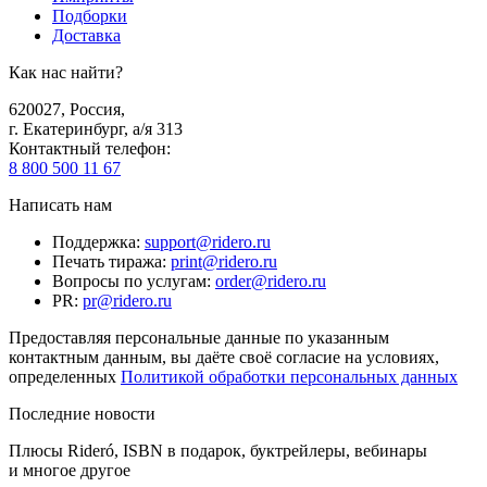
Подборки
Доставка
Как нас найти?
620027
,
Россия
,
г. Екатеринбург, а/я 313
Контактный телефон
:
8 800 500 11 67
Написать нам
Поддержка
:
support@ridero.ru
Печать тиража
:
print@ridero.ru
Вопросы по услугам
:
order@ridero.ru
PR
:
pr@ridero.ru
Предоставляя персональные данные по указанным
контактным данным, вы даёте своё согласие на условиях,
определенных
Политикой обработки персональных данных
Последние новости
Плюсы Rideró, ISBN в подарок, буктрейлеры, вебинары
и многое другое