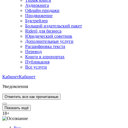
Тираж книги
Аудиокнига
Офлайн-продажи
Продвижение
Буктрейлер
Большой издательский пакет
Rideró для бизнеса
Юридический советник
Дополнительные услуги
Расшифровка текста
Перевод
Книги в аэропортах
Публикация
Все услуги
Кабинет
Кабинет
Уведомления
Отметить все как прочитанные
Показать ещё
18
+