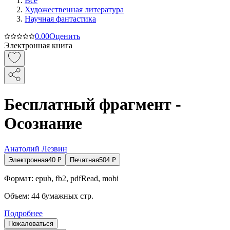
Все
Художественная литература
Научная фантастика
0.0
0
Оценить
Электронная книга
Бесплатный фрагмент -
Осознание
Анатолий Лезвин
Электронная
40
₽
Печатная
504
₽
Формат:
epub, fb2, pdfRead, mobi
Объем:
44
бумажных стр.
Подробнее
Пожаловаться