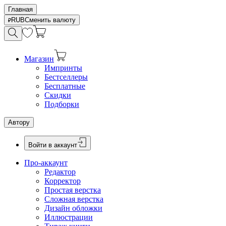
Главная
RUB
Сменить валюту
Магазин
Импринты
Бестселлеры
Бесплатные
Скидки
Подборки
Автору
Войти в аккаунт
Про-аккаунт
Редактор
Корректор
Простая верстка
Сложная верстка
Дизайн обложки
Иллюстрации