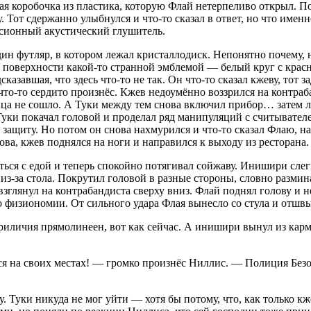
ная коробочка из пластика, которую Флай нетерпеливо открыл. П
. Тот сдержанно улыбнулся и что-то сказал в ответ, но что имен
орсионный акустический глушитель.
н футляр, в котором лежал кристаллодиск. Непонятно почему, но
о поверхности какой-то странной эмблемой — белый круг с кра
сказавшая, что здесь что-то не так. Он что-то сказал кжеву, тот
то-то сердито произнёс. Кжев недоумённо воззрился на контраба
лица не сошло. А Туки между тем снова включил прибор… затем 
о Туки покачал головой и проделал ряд манипуляций с считывате
ь защиту. Но потом он снова нахмурился и что-то сказал Флаю, 
ова, кжев поднялся на ноги и направился к выходу из ресторана.
ться с едой и теперь спокойно потягивал сойжаву. Инишири слег
л из-за стола. Покрутил головой в разные стороны, словно разм
 взглянул на контрабандиста сверху вниз. Флай поднял голову 
о физиономии. От сильного удара Флая вынесло со стула и отшвы
приличия прямолинеен, вот как сейчас. А инишири вынул из ка
я на своих местах! — громко произнёс Ниллис. — Полиция Безо
у. Туки никуда не мог уйти — хотя бы потому, что, как только к