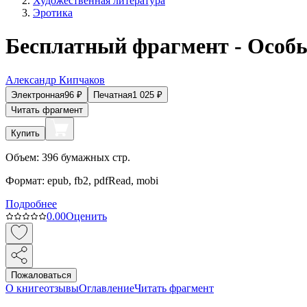
Художественная литература
Эротика
Бесплатный фрагмент - Особы
Александр Кипчаков
Электронная
96
₽
Печатная
1 025
₽
Читать фрагмент
Купить
Объем:
396
бумажных стр.
Формат:
epub, fb2, pdfRead, mobi
Подробнее
0.0
0
Оценить
Пожаловаться
О книге
отзывы
Оглавление
Читать фрагмент