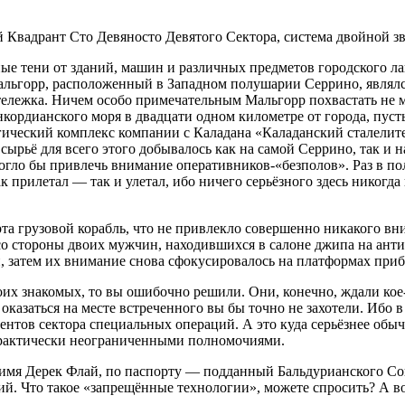
 Квадрант Сто Девяносто Девятого Сектора, система двойной з
ные тени от зданий, машин и различных предметов городского 
 Мальгорр, расположенный в Западном полушарии Серрино, явля
ележка. Ничем особо примечательным Мальгорр похвастать не м
ордианского моря в двадцати одном километре от города, пусть
гический комплекс компании с Каладана «Каладанский сталели
 сырьё для всего этого добывалось как на самой Серрино, так и 
 могло бы привлечь внимание оперативников-«безполов». Раз в 
ак прилетал — так и улетал, ибо ничего серьёзного здесь никогд
та грузовой корабль, что не привлекло совершенно никакого в
со стороны двоих мужчин, находившихся в салоне джипа на ант
и, затем их внимание снова сфокусировалось на платформах при
их знакомых, то вы ошибочно решили. Они, конечно, ждали кое-ко
но оказаться на месте встреченного вы бы точно не захотели. Иб
 агентов сектора специальных операций. А это куда серьёзнее о
практически неограниченными полномочиями.
 имя Дерек Флай, по паспорту — подданный Бальдурианского Со
. Что такое «запрещённые технологии», можете спросить? А во