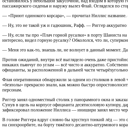
остановилось у небольшой закусочной, над входом в которую г
пассажирского сиденья и наружу вылез Флай. Огляделся по ст
— «Приют одинокого корсара», — прочитал Ниллис название. —
— Ну, это не такой уж и гадюшник, Рафф. — Риггер аккуратно
— Ну, если ты про «Плач горной русалки» в порту Шаниста на 
интересно, видел горную русалку? Обкололся, что ли,
суперко
— Меня это как-то, знаешь ли, не волнует в данный момент. Дав
Против ожиданий, внутри всё выглядело очень даже пристойно
никаких пьянчуг по углам — всё чисто и аккуратно. Собствен
официанты, за расположенной в дальней части четырёхугольно
Флая оперативники обнаружили за одним из столиков в левой ч
«безполы» прекрасно знали, как можно быстро опростоволосит
персонам.
Риггер занял одноместный столик у панорамного окна и заказ
Сунув в щель на корпусе официанта десятисоловую купюру, дарх
зафиксировал положение Ниллиса — инишири занял место через 
В голове Риггера вдруг словно бы хрустнул тонкий лёд — это 
на синхроорбите, на борту тяжёлого десантно-штурмового кор