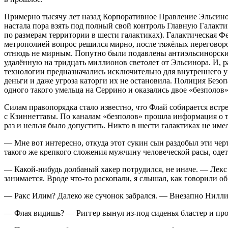
Примерно тысячу лет назад Корпоративное Правление Эльсинор
настала пора взять под полный свой контроль Главную Галакти
по размерам территории в шести галактиках). Галактическая Ф
метрополией вопрос решился мирно, после тяжёлых переговоро
отнюдь не мирным. Попутно были подавлены антиэльсинорские
удалённую на тридцать миллионов светолет от Эльсинора. И, 
технологии предназначались исключительно для внутреннего у
деньги и даже угроза каторги их не остановила. Полиция Безо
одного такого умельца на Серрино и оказались двое «безполов»
Силам правопорядка стало известно, что Флай собирается вст
с Кзиннеттавы. По каналам «безполов» прошла информация о то
раз и нельзя было допустить. Никто в шести галактиках не и
— Мне вот интересно, откуда этот сукин сын раздобыл эти ч
такого же крепкого сложения мужчину человеческой расы, оде
— Какой-нибудь долбаный хакер потрудился, не иначе. — Лекс 
занимается. Вроде что-то раскопали, я слышал, как говорили о
— Ракс Илим? Далеко же сучонок забрался. — Внезапно Ниллис
— Флая видишь? — Риггер вынул из-под сиденья бластер и про