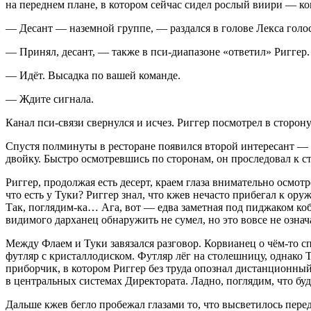
на переднем плане, в котором сейчас сидел рослый виири — 
— Десант — наземной группе, — раздался в голове Лекса голо
— Принял, десант, — также в пси-диапазоне «ответил» Ригге
— Идёт. Высадка по вашей команде.
— Ждите сигнала.
Канал пси-связи свернулся и исчез. Риггер посмотрел в сторо
Спустя полминуты в ресторане появился второй интересант — 
двойку. Быстро осмотревшись по сторонам, он проследовал к ст
Риггер, продолжая есть десерт, краем глаза внимательно осмот
что есть у Туки? Риггер знал, что кжев нечасто прибегал к ору
Так, поглядим-ка… Ага, вот — едва заметная под пиджаком ко
видимого дарханец обнаружить не сумел, но это вовсе не озна
Между Флаем и Туки завязался разговор. Корвианец о чём-то сп
футляр с кристаллодиском. Футляр лёг на столешницу, однако 
приборчик, в котором Риггер без труда опознал дистанционны
в центральных системах Директората. Ладно, поглядим, что буд
Дальше кжев бегло пробежал глазами то, что высветилось перед 