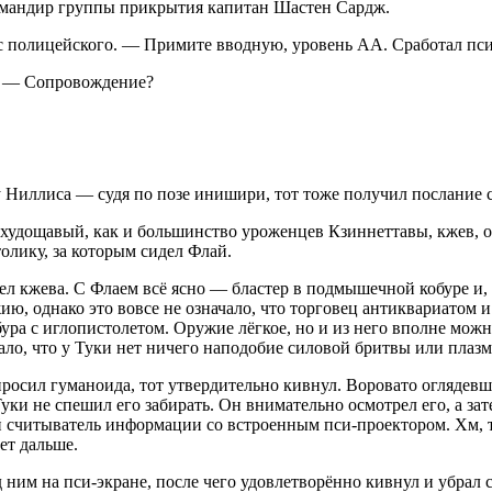
командир группы прикрытия капитан Шастен Сардж.
с полицейского. — Примите вводную, уровень АА. Сработал пси
р. — Сопровождение?
ну Ниллиса — судя по позе инишири, тот тоже получил послание 
худощавый, как и большинство уроженцев Кзиннеттавы, кжев, од
олику, за которым сидел Флай.
рел кжева. С Флаем всё ясно — бластер в подмышечной кобуре и,
жию, однако это вовсе не означало, что торговец антиквариатом 
бура с
иглопистолетом
. Оружие лёгкое, но и из него вполне мож
чало, что у Туки нет ничего наподобие силовой бритвы или плаз
росил гуманоида, тот утвердительно кивнул. Воровато оглядевши
Туки не спешил его забирать. Он внимательно осмотрел его, а за
й считыватель информации со встроенным пси-проектором. Хм, т
ет дальше.
ним на пси-экране, после чего удовлетворённо кивнул и убрал ск