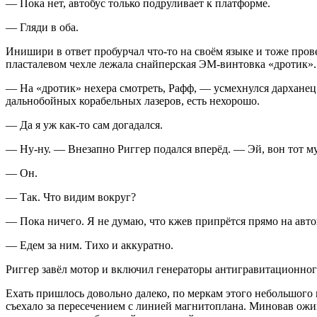
— Пока нет, автобус только подруливает к платформе.
— Гляди в оба.
Инишири в ответ пробурчал что-то на своём языке и тоже прове
пласталевом
чехле лежала снайперская
ЭМ-винтовка
«дротик».
— На «дротик» нехера смотреть, Рафф, — усмехнулся дарханец.
дальнобойных корабельных лазеров, есть нехорошо.
— Да я уж как-то сам догадался.
— Ну-ну. — Внезапно Риггер подался вперёд. — Эй, вон тот му
— Он.
— Так. Что видим вокруг?
— Пока ничего. Я не думаю, что кжев припрётся прямо на автов
— Едем за ним. Тихо и аккуратно.
Риггер завёл мотор и включил генераторы антигравитационного
Ехать пришлось довольно далеко, по меркам этого небольшого 
съехало за пересечением с линией
магнитоплана
. Миновав ожив