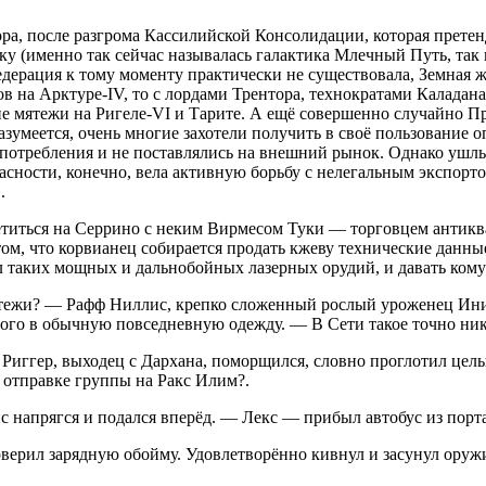
а, после разгрома Кассилийской Консолидации, которая претенд
ку (именно так сейчас называлась галактика Млечный Путь, так
едерация к тому моменту практически не существовала, Земная ж
в на Арктуре-IV, то с лордами Трентора, технократами Каладан
 мятежи на Ригеле-VI и Тарите. А ещё совершенно случайно П
разумеется, очень многие захотели получить в своё пользовани
потребления и не поставлялись на внешний рынок. Однако ушлы
пасности, конечно, вела активную борьбу с нелегальным экспорт
.
ретиться на Серрино с неким Вирмесом Туки — торговцем антик
м, что корвианец собирается продать кжеву технические данные
мел таких мощных и дальнобойных лазерных орудий, и давать ком
ертежи? — Рафф Ниллис, крепко сложенный рослый уроженец Ини
того в обычную повседневную одежду. — В Сети такое точно ник
Риггер, выходец с Дархана, поморщился, словно проглотил целы
б отправке группы на
Ракс Илим
?.
 напрягся и подался вперёд. — Лекс — прибыл автобус из порта
верил зарядную обойму. Удовлетворённо кивнул и засунул оружи