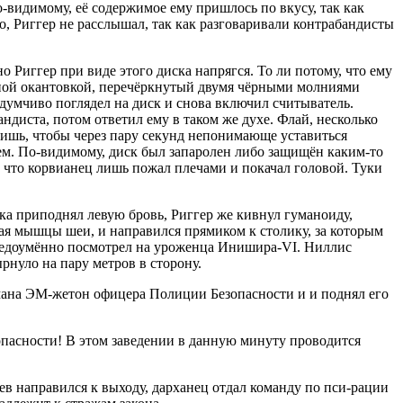
о-видимому, её содержимое ему пришлось по вкусу, так как
но, Риггер не расслышал, так как разговаривали контрабандисты
 Риггер при виде этого диска напрягся. То ли потому, что ему
сной окантовкой, перечёркнутый двумя чёрными молниями
 задумчиво поглядел на диск и снова включил считыватель.
ндиста, потом ответил ему в таком же духе. Флай, несколько
лишь, чтобы через пару секунд непонимающе уставиться
лем. По-видимому, диск был запаролен либо защищён каким-то
на что корвианец лишь пожал плечами и покачал головой. Туки
ка приподнял левую бровь, Риггер же кивнул гуманоиду,
иная мышцы шеи, и направился прямиком к столику, за которым
и недоумённо посмотрел на уроженца Инишира-VI. Ниллис
рнуло на пару метров в сторону.
рмана ЭМ-жетон офицера Полиции Безопасности и и поднял его
пасности! В этом заведении в данную минуту проводится
жев направился к выходу, дарханец отдал команду по пси-рации