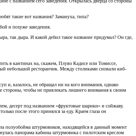
ине с названием сего заведения. Открылась дверца со стороны
бят такие вот названия? Замануха, типа?
бой и похуже заведения.
ра, так дыра. И какой дебил такое название придумал? Он где,
ить в кантинах на, скажем, Плуво Кадисе или Томиссе,
чный небольшой ресторанчик. Между столиками сновали киб-
п и, казалось, не обращал ни на кого внимания, однако
е стороны, чтобы не привлекать лишнего внимания к своим
елем, десерт под названием «фруктовые шарики» и
сойжаву
.
олько после этого принялся за еду. Краем глаза он
ила
полуобойма
штурмовиков, находящейся в данный момент
ернулась панорама кабины штурмовика с пилотским креслом