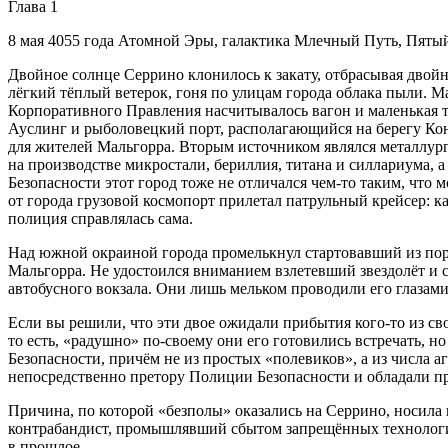
Глава 1
8 мая 4055 года Атомной Эры, галактика Млечный Путь, Пятый
Двойное солнце Серрино клонилось к закату, отбрасывая двой
лёгкий тёплый ветерок, гоня по улицам города облака пыли.
Корпоративного Правления насчитывалось вагон и маленькая т
Ауслинг и рыболовецкий порт, располагающийся на берегу Конк
для жителей Мальгорра. Вторым источником являлся металлур
на производстве микростали, бериллия, титана и силлариума, а
Безопасности этот город тоже не отличался чем-то таким, что
от города грузовой космопорт прилетал патрульный крейсер: к
полиция справлялась сама.
Над южной окраиной города промелькнул стартовавший из пор
Мальгорра. Не удостоился вниманием взлетевший звездолёт и 
автобусного вокзала. Они лишь мельком проводили его глазам
Если вы решили, что эти двое ожидали прибытия кого-то из сво
то есть, «радушно» по-своему они его готовились встречать, 
Безопасности, причём не из простых
«полевиков»
, а из числа
непосредственно претору Полиции Безопасности и обладали 
Причина, по которой «безполы» оказались на Серрино, носила
контрабандист, промышлявший сбытом запрещённых технологий
в прошлое.