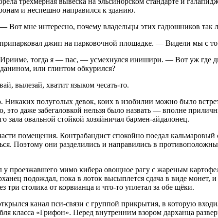
орела трёхмерная вывеска на эльсинорском стандарте и галапидж
оронам и неспешно направился к зданию.
 Вот мне интересно, почему владельцы этих гадюшников так лю
 припарковал джип на парковочной площадке. — Видели мы с то
Ирииме, тогда я — пас, — усмехнулся инишири. — Вот уж где ды
нданином
, или
глинтом
обкурился?
ай, вылезай, хватит языком чесать-то.
. Никаких полуголых девок, коих в изобилии можно было встрет
но, это даже забегаловкой нельзя было назвать — вполне прили
го зала овальной стойкой хозяйничал бармен-айдалонец.
асти помещения. Контрабандист спокойно поедал кальмаровый су
ься. Поэтому они разделились и направились в противоположны
ал у проезжавшего мимо кибера овощное рагу с жареным картоф
анец подождал, пока в лоток высыплется сдача в виде монет, и т
три столика от корвианца и что-то уплетал за обе щёки.
открылся канал пси-связи с группой прикрытия, в которую вход
абля класса «Грифон». Перед внутренним взором дарханца разв