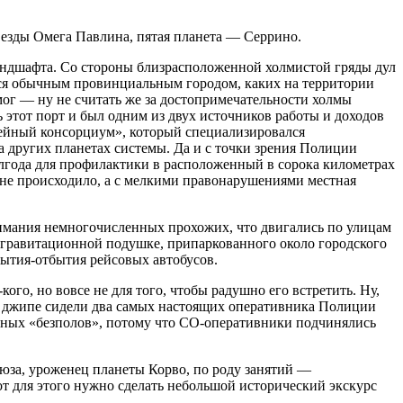
везды Омега Павлина, пятая планета — Серрино.
ландшафта. Со стороны близрасположенной холмистой гряды дул
лся обычным провинциальным городом, каких на территории
ог — ну не считать же за достопримечательности холмы
 этот порт и был одним из двух источников работы и доходов
тейный консорциум», который специализировался
на других планетах системы. Да и с точки зрения Полиции
полгода для профилактики в расположенный в сорока километрах
а не происходило, а с мелкими правонарушениями местная
нимания немногочисленных прохожих, что двигались по улицам
игравитационной подушке, припаркованного около городского
бытия-отбытия рейсовых автобусов.
го, но вовсе не для того, чтобы радушно его встретить. Ну,
о в джипе сидели два самых настоящих оперативника Полиции
бычных «безполов», потому что СО-оперативники подчинялись
юза, уроженец планеты Корво, по роду занятий —
т для этого нужно сделать небольшой исторический экскурс