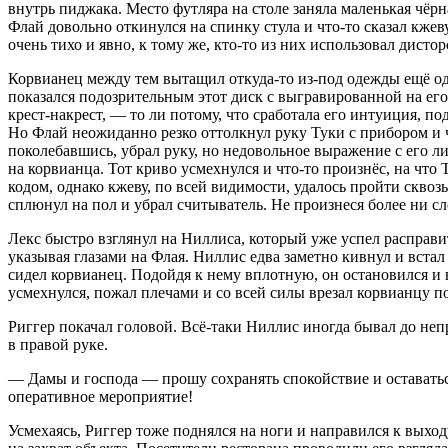
внутрь пиджака. Место футляра на столе заняла маленькая чёр
Флай довольно откинулся на спинку стула и что-то сказал кжеву
очень тихо и явно, к тому же, кто-то из них использовал дист
Корвианец между тем вытащил откуда-то из-под одежды ещё оди
показался подозрительным этот диск с выгравированной на ег
крест-накрест, — то ли потому, что сработала его интуиция, под
Но Флай неожиданно резко оттолкнул руку Туки с прибором и ч
поколебавшись, убрал руку, но недовольное выражение с его 
на корвианца. Тот криво усмехнулся и что-то произнёс, на чт
кодом, однако кжеву, по всей видимости, удалось пройти сквоз
сплюнул на пол и убрал считыватель. Не произнеся более ни сл
Лекс быстро взглянул на Ниллиса, который уже успел расправи
указывая глазами на Флая. Ниллис едва заметно кивнул и вста
сидел корвианец. Подойдя к нему вплотную, он остановился и
усмехнулся, пожал плечами и со всей силы врезал корвианцу п
Риггер покачал головой. Всё-таки Ниллис иногда бывал до не
в правой руке.
— Дамы и господа — прошу сохранять спокойствие и оставатьс
оперативное мероприятие!
Усмехаясь, Риггер тоже поднялся на ноги и направился к выход