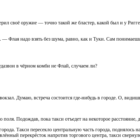
рил своё оружие — точно такой же бластер, какой был и у Риггер
 — Флая надо взять без шума, равно, как и Туки. Сам понимаешь
дазвон в чёрном комби не Флай, случаем ли?
окзал. Думаю, встреча состоится где-нибудь в городе. О, видиш
 поля. Подождав, пока такси отъедет на некоторое расстояние, д
города. Такси пересекло центральную часть города, поднялось н
лённый перекрёсток напротив торгового центра, такси свернуло