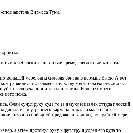
-опознаватель Вирмеса Туки.
с орбиты.
етый в неброский, но в то же время, элегантный костюм-
 по меньшей мере, одна силовая бритва в кармане брюк. А вот
и контрабандист по совместительству ходит совсем без оного.
но убить человека или инопланетянина. Больше ничего
менного ножа.
сь, Флай сунул руку куда-то за пазуху и извлёк оттуда плоский
тем достал из внутреннего кармана пиджака маленький
акие штуки в свободной продаже не ходили, по крайней мере,
анер, а затем протянул руку к футляру и убрал его куда-то