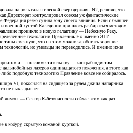
овала на роль галактической сверхдержавы N2, решило, что
 как Директорат контролировал совсем уж фантастические
е Федерация резко сузила зону своего влияния. Если с бывшей
а и военной хунтой Каледонии пришлось разбираться методом
равление проникло в новую галактику — Небесную Реку,
е определённые технологии Правления. Но именно
ЭТИ
е типы смекнули, что на этом можно заработать хорошие
ом технологий, но умельцы не переводились. И именно из-за
вариатом и — по совместительству — контрабандистом
 дальнобойных лазеров одиннадцатого поколения, а этого как
у-либо подобную технологию Правление вовсе не собиралось.
шира-VI, покосился на сидящего за рулём джипа напарника —
то не выкладывает.
й лимон. — Сектор К-безопасности сейчас этим как раз
.
е в кобуру, скрытую кожаной курткой.