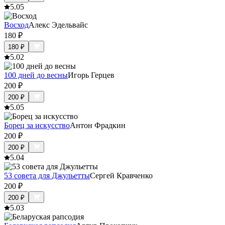
5.0
5
Восход
Алекс Эдельвайс
180
₽
180
₽
5.0
2
100 дней до весны
Игорь Герцев
200
₽
200
₽
5.0
5
Борец за искусство
Антон Фрадкин
200
₽
200
₽
5.0
4
53 совета для Джульетты
Сергей Кравченко
200
₽
200
₽
5.0
3