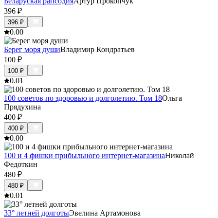
Беларуская рапсодия
Артур Прокопчук
396
₽
396
₽
0.0
0
Берег моря души
Владимир Кондратьев
100
₽
100
₽
0.0
1
100 советов по здоровью и долголетию. Том 18
Ольга
Прядухина
400
₽
400
₽
0.0
0
100 и 4 фишки прибыльного интернет-магазина
Николай
Федоткин
480
₽
480
₽
0.0
1
33° летней долготы
Эвелина Артамонова