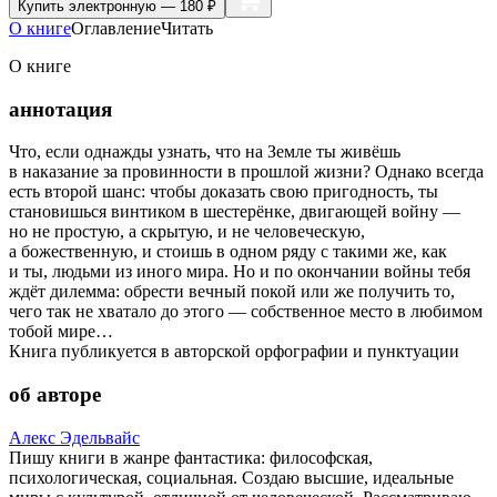
Купить
электронную — 180 ₽
О книге
Оглавление
Читать
О книге
аннотация
Что, если однажды узнать, что на Земле ты живёшь
в наказание за провинности в прошлой жизни? Однако всегда
есть второй шанс: чтобы доказать свою пригодность, ты
становишься винтиком в шестерёнке, двигающей войну —
но не простую, а скрытую, и не человеческую,
а божественную, и стоишь в одном ряду с такими же, как
и ты, людьми из иного мира. Но и по окончании войны тебя
ждёт дилемма: обрести вечный покой или же получить то,
чего так не хватало до этого — собственное место в любимом
тобой мире…
Книга публикуется в авторской орфографии и пунктуации
об авторе
Алекс Эдельвайс
Пишу книги в жанре фантастика: философская,
психологическая, социальная. Создаю высшие, идеальные