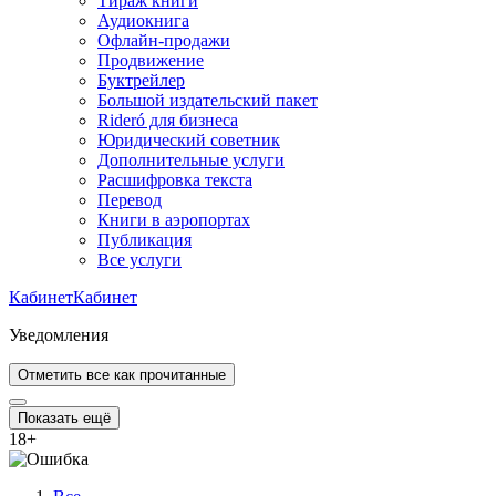
Тираж книги
Аудиокнига
Офлайн-продажи
Продвижение
Буктрейлер
Большой издательский пакет
Rideró для бизнеса
Юридический советник
Дополнительные услуги
Расшифровка текста
Перевод
Книги в аэропортах
Публикация
Все услуги
Кабинет
Кабинет
Уведомления
Отметить все как прочитанные
Показать ещё
18
+