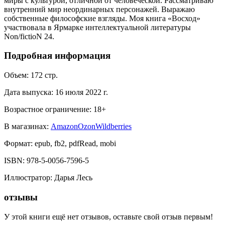
миры с культурой, отличной от человеческой. Рассматриваю
внутренний мир неординарных персонажей. Выражаю
собственные философские взгляды. Моя книга «Восход»
участвовала в Ярмарке интеллектуальной литературы
Non/fictioN 24.
Подробная информация
Объем:
172
стр.
Дата выпуска:
16 июля 2022 г.
Возрастное ограничение:
18
+
В магазинах:
Amazon
Ozon
Wildberries
Формат:
epub, fb2, pdfRead, mobi
ISBN:
978-5-0056-7596-5
Иллюстратор
:
Дарья Лесь
отзывы
У этой книги ещё нет отзывов, оставьте свой отзыв первым!