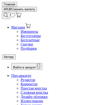
Главная
RUB
Сменить валюту
Магазин
Импринты
Бестселлеры
Бесплатные
Скидки
Подборки
Автору
Войти в аккаунт
Про-аккаунт
Редактор
Корректор
Простая верстка
Сложная верстка
Дизайн обложки
Иллюстрации