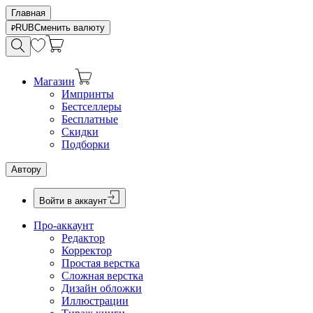
Главная
RUB
Сменить валюту
Магазин
Импринты
Бестселлеры
Бесплатные
Скидки
Подборки
Автору
Войти в аккаунт
Про-аккаунт
Редактор
Корректор
Простая верстка
Сложная верстка
Дизайн обложки
Иллюстрации