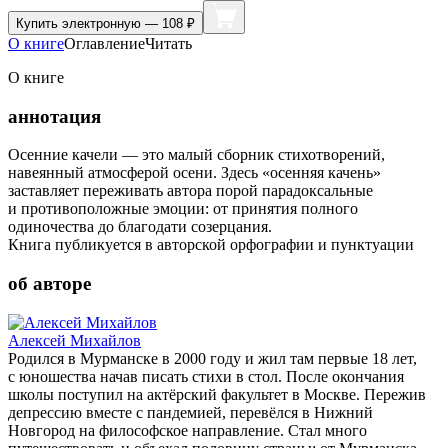
Купить
электронную — 108 ₽
О книге
Оглавление
Читать
О книге
аннотация
Осенние качели — это малый сборник стихотворений,
навеянный атмосферой осени. Здесь «осенняя качень»
заставляет переживать автора порой парадоксальные
и противоположные эмоции: от принятия полного
одиночества до благодати созерцания.
Книга публикуется в авторской орфографии и пунктуации
об авторе
Алексей Михайлов
Родился в Мурманске в 2000 году и жил там первые 18 лет,
с юношества начав писать стихи в стол. После окончания
школы поступил на актёрский факультет в Москве. Пережив
депрессию вместе с пандемией, перевёлся в Нижний
Новгород на философское направление. Стал много