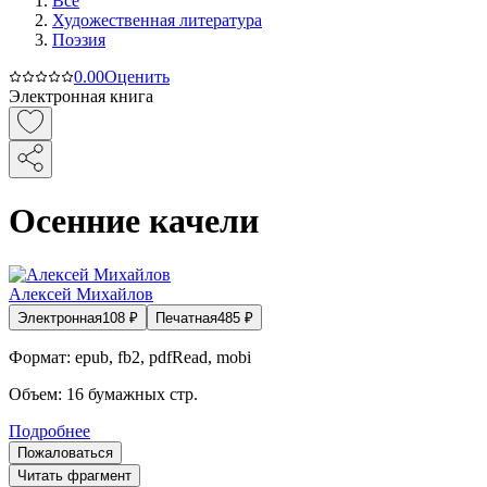
Все
Художественная литература
Поэзия
0.0
0
Оценить
Электронная книга
Осенние качели
Алексей Михайлов
Электронная
108
₽
Печатная
485
₽
Формат:
epub, fb2, pdfRead, mobi
Объем:
16
бумажных стр.
Подробнее
Пожаловаться
Читать фрагмент