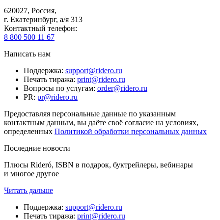
620027
,
Россия
,
г. Екатеринбург, а/я 313
Контактный телефон
:
8 800 500 11 67
Написать нам
Поддержка
:
support@ridero.ru
Печать тиража
:
print@ridero.ru
Вопросы по услугам
:
order@ridero.ru
PR
:
pr@ridero.ru
Предоставляя персональные данные по указанным
контактным данным, вы даёте своё согласие на условиях,
определенных
Политикой обработки персональных данных
Последние новости
Плюсы Rideró, ISBN в подарок, буктрейлеры, вебинары
и многое другое
Читать дальше
Поддержка
:
support@ridero.ru
Печать тиража
:
print@ridero.ru