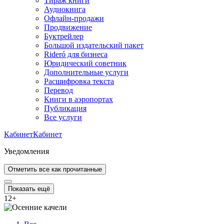
Тираж книги
Аудиокнига
Офлайн-продажи
Продвижение
Буктрейлер
Большой издательский пакет
Rideró для бизнеса
Юридический советник
Дополнительные услуги
Расшифровка текста
Перевод
Книги в аэропортах
Публикация
Все услуги
Кабинет
Кабинет
Уведомления
Отметить все как прочитанные
Показать ещё
12
+