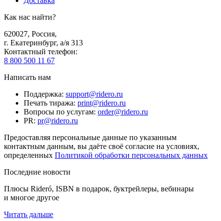
Доставка
Как нас найти?
620027
,
Россия
,
г. Екатеринбург, а/я 313
Контактный телефон
:
8 800 500 11 67
Написать нам
Поддержка
:
support@ridero.ru
Печать тиража
:
print@ridero.ru
Вопросы по услугам
:
order@ridero.ru
PR
:
pr@ridero.ru
Предоставляя персональные данные по указанным
контактным данным, вы даёте своё согласие на условиях,
определенных
Политикой обработки персональных данных
Последние новости
Плюсы Rideró, ISBN в подарок, буктрейлеры, вебинары
и многое другое
Читать дальше