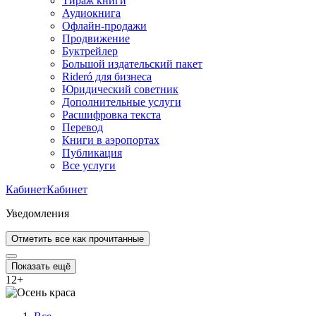
Тираж книги
Аудиокнига
Офлайн-продажи
Продвижение
Буктрейлер
Большой издательский пакет
Rideró для бизнеса
Юридический советник
Дополнительные услуги
Расшифровка текста
Перевод
Книги в аэропортах
Публикация
Все услуги
Кабинет
Кабинет
Уведомления
Отметить все как прочитанные
Показать ещё
12
+