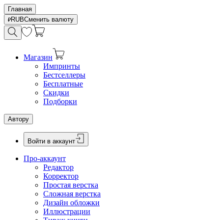
Главная
RUB
Сменить валюту
Магазин
Импринты
Бестселлеры
Бесплатные
Скидки
Подборки
Автору
Войти в аккаунт
Про-аккаунт
Редактор
Корректор
Простая верстка
Сложная верстка
Дизайн обложки
Иллюстрации