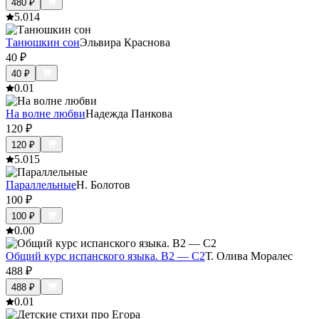
480
₽
5.0
14
Танюшкин сон
Эльвира Краснова
40
₽
40
₽
0.0
1
На волне любви
Надежда Панкова
120
₽
120
₽
5.0
15
Параллельные
Н. Болотов
100
₽
100
₽
0.0
0
Общий курс испанского языка. В2 — С2
Т. Олива Моралес
488
₽
488
₽
0.0
1