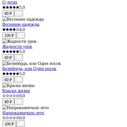
О детях
5.0
80
₽
Весенние надежды
4.0
100
₽
Жадности урок
5.0
60
₽
Белиберда, или Один носок
5.0
60
₽
Краски жизни
0.0
80
₽
Напроказничало лето
0.0
100
₽