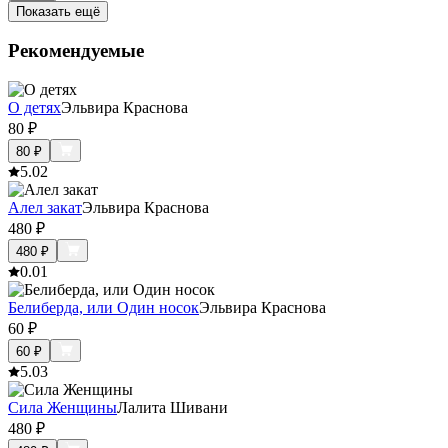
Показать ещё
Рекомендуемые
О детях
Эльвира Краснова
80
₽
80
₽
5.0
2
Алел закат
Эльвира Краснова
480
₽
480
₽
0.0
1
Белиберда, или Один носок
Эльвира Краснова
60
₽
60
₽
5.0
3
Сила Женщины
Лалита Шивани
480
₽