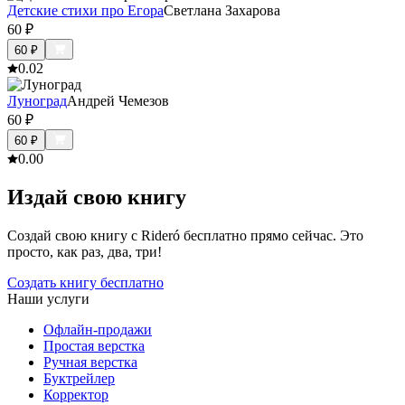
Детские стихи про Егора
Светлана Захарова
60
₽
60
₽
0.0
2
Луноград
Андрей Чемезов
60
₽
60
₽
0.0
0
Издай свою книгу
Создай свою книгу с Rideró бесплатно прямо сейчас. Это
просто, как раз, два, три!
Создать книгу бесплатно
Наши услуги
Офлайн-продажи
Простая верстка
Ручная верстка
Буктрейлер
Корректор