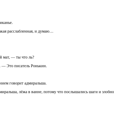
иканье.
такая расслабленная, и думаю…
й мат, — ты что ль?
. — Это писатель Ронькин.
нием говорит адмиральша.
адмиральша, лёжа в ванне, потому что послышались шаги и злобн