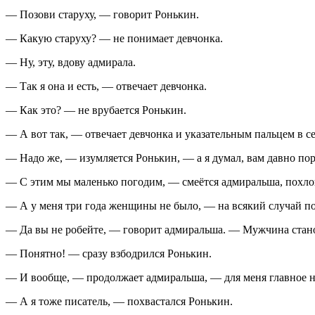
— Позови старуху, — говорит Ронькин.
— Какую старуху? — не понимает девчонка.
— Ну, эту, вдову адмирала.
— Так я она и есть, — отвечает девчонка.
— Как это? — не врубается Ронькин.
— А вот так, — отвечает девчонка и указательным пальцем в 
— Надо же, — изумляется Ронькин, — а я думал, вам давно пор
— С этим мы маленько погодим, — смеётся адмиральша, похло
— А у меня три года женщины не было, — на всякий случай под
— Да вы не робейте, — говорит адмиральша. — Мужчина станови
— Понятно! — сразу взбодрился Ронькин.
— И вообще, — продолжает адмиральша, — для меня главное 
— А я тоже писатель, — похвастался Ронькин.