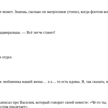
может. Знаешь, сколько он матросиков утопил, когда флотом ко
адмиральша. — Всё легче станет!
 отдал.
тве любовника вашей жены… э-э… то есть вдовы. Я, так сказать
л про Василия, который говорит своей невесте: «Чё-то ты, Ир
истом пролетает».