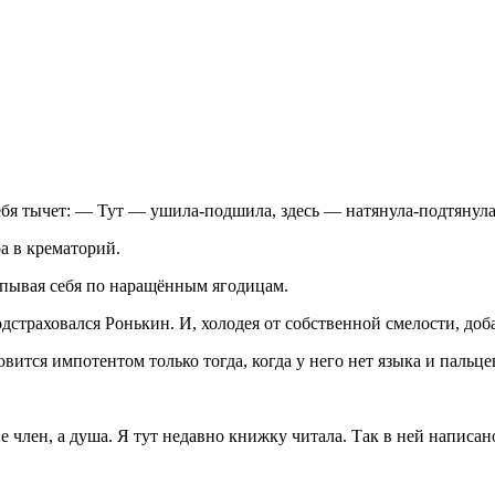
себя тычет: — Тут — ушила-подшила, здесь — натянула-подтянул
а в крематорий.
пывая себя по наращённым ягодицам.
страховался Ронькин. И, холодея от собственной смелости, доб
тся импотентом только тогда, когда у него нет языка и пальце
не
член
, а душа. Я тут недавно книжку читала. Так в ней написа