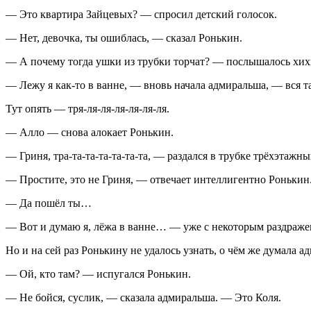
— Это квартира Зайцевых? — спросил детский голосок.
— Нет, девочка, ты ошиблась, — сказал Ронькин.
— А почему тогда ушки из трубки торчат? — послышалось хих
— Лежу я как-то в ванне, — вновь начала адмиральша, — вся 
Тут опять — тря-ля-ля-ля-ля-ля-ля.
— Алло — снова алокает Ронькин.
— Гриня, тра-та-та-та-та-та-та, — раздался в трубке трёхэтажны
— Простите, это не Гриня, — отвечает интеллигентно Ронькин
— Да пошёл ты…
— Вот и думаю я, лёжа в ванне… — уже с некоторым раздраже
Но и на сей раз Ронькину не удалось узнать, о чём же думала 
— Ой, кто там? — испугался Ронькин.
— Не бойся, суслик, — сказала адмиральша. — Это Коля.