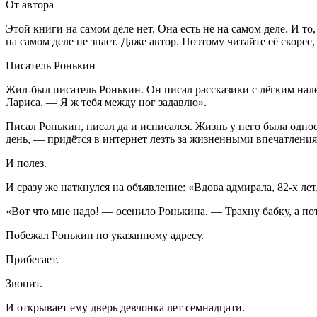
От автора
Этой книги на самом деле нет. Она есть не на самом деле. И то
на самом деле не знает. Даже автор. Поэтому читайте её скорее
Писатель Ронькин
Жил-был писатель Ронькин. Он писал рассказики с лёгким на
Лариса. — Я ж тебя между ног задавлю».
Писал Ронькин, писал да и исписался. Жизнь у него была одноо
день, — придётся в интернет лезть за жизненными впечатлени
И полез.
И сразу же наткнулся на объявление: «
Вдова адмирала, 82-х ле
«Вот что мне надо! — осенило Ронькина. —
Трахн
у бабку, а п
Побежал Ронькин по указанному адресу.
Прибегает.
Звонит.
И открывает ему дверь девчонка лет семнадцати.