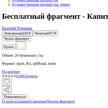
Художественная литература
Художественная литература: общее
Бесплатный фрагмент - Капи
Валерий Роньшин
Электронная
120
₽
Печатная
477
₽
Читать фрагмент
Купить
Объем:
26
бумажных стр.
Формат:
epub, fb2, pdfRead, mobi
Подробнее
0.0
0
Оценить
Пожаловаться
О книге
отзывы
Оглавление
Читать фрагмент