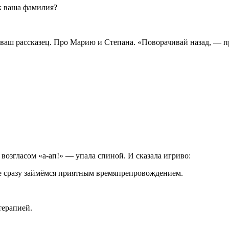
к ваша фамилия?
ваш рассказец. Про Марию и Степана. «Поворачивай назад, — п
возгласом «а-ап!» — упала спиной. И сказала игриво:
йте сразу займёмся приятным времяпрепровождением.
терапией.