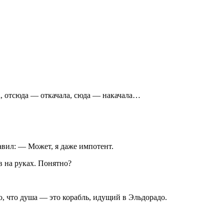
а, отсюда — откачала, сюда — накачала…
авил: — Может, я даже импотент.
в на руках. Понятно?
но, что душа — это корабль, идущий в Эльдорадо.