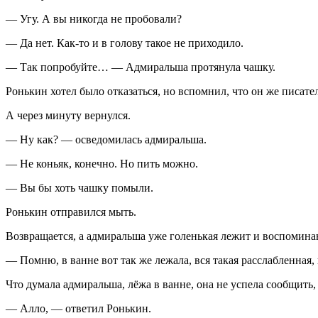
— Угу. А вы никогда не пробовали?
— Да нет. Как-то и в голову такое не приходило.
— Так попробуйте… — Адмиральша протянула чашку.
Ронькин хотел было отказаться, но вспомнил, что он же писател
А через минуту вернулся.
— Ну как? — осведомилась адмиральша.
— Не
конья
к, конечно. Но пить можно.
— Вы бы хоть чашку помыли.
Ронькин отправился мыть.
Возвращается, а адмиральша уже голенькая лежит и воспомина
— Помню, в ванне вот так же лежала, вся такая расслабленная
Что думала адмиральша, лёжа в ванне, она не успела сообщить
— Алло, — ответил Ронькин.