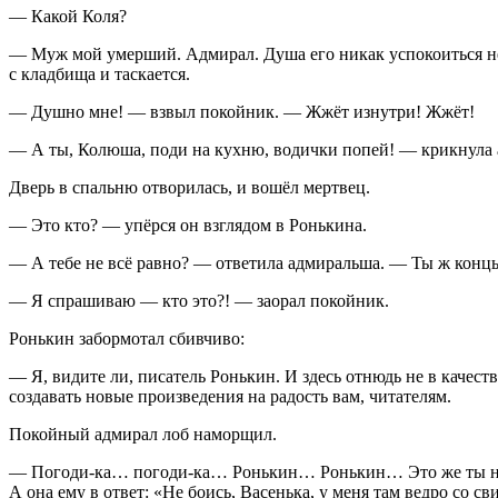
— Какой Коля?
— Муж мой умерший. Адмирал. Душа его никак успокоиться не 
с кладбища и таскается.
— Душно мне! — взвыл покойник. — Жжёт изнутри! Жжёт!
— А ты, Колюша, поди на кухню, водички попей! — крикнула 
Дверь в спальню отворилась, и вошёл мертвец.
— Это кто? — упёрся он взглядом в Ронькина.
— А тебе не всё равно? — ответила адмиральша. — Ты ж концы
— Я спрашиваю — кто это?! — заорал покойник.
Ронькин забормотал сбивчиво:
— Я, видите ли, писатель Ронькин. И здесь отнюдь не в качес
создавать новые произведения на радость вам, читателям.
Покойный адмирал лоб наморщил.
— Погоди-ка… погоди-ка… Ронькин… Ронькин… Это же ты написа
А она ему в ответ: «Не боись, Васенька, у меня
там
ведро со св