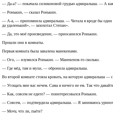
— Да-а? — покачала силиконовой грудью адмиральша. — А ка
— Ронькин, — сказал Ронькин.
— А-а, — припомнила адмиральша. — Читала я вроде бы один 
да удаленький», — захохотал Степан».
— Да, это моё произведение, — приосанился Ронькин.
Прошли они в комнаты.
Первая комната была завалена манекенами.
— Ого, — изумился Ронькин. — Манекенов-то сколько.
— Где мёд, там и мухи, — обронила адмиральша.
Во второй комнате стояла кровать, на которую адмиральша — с 
— Угощать мне вас нечем. Сама я ничего не ем. Так что дава
— Как,
совсем
не едите? — поинтересовался Ронькин.
— Совсем, — подтвердила адмиральша. — Я занимаюсь урино
— Мочу, что ли, пьёте?