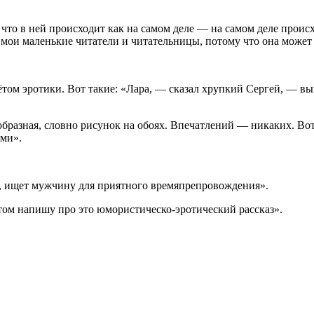
, что в ней происходит как на самом деле — на самом деле проис
, мои маленькие читатели и читательницы, потому что она может 
лётом
эротик
и. Вот такие: «Лара, — сказал хрупкий Сергей, — вы
бразная, словно рисунок на обоях. Впечатлений — никаких. Вот 
ями».
т, ищет мужчину для приятного времяпрепровождения».
отом напишу про это юмористическо-
эротич
еский рассказ».