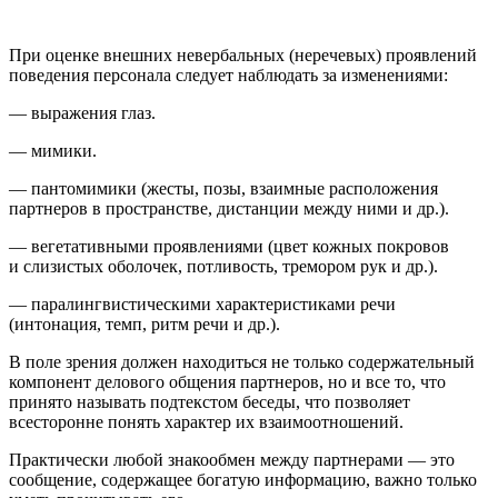
При оценке внешних невербальных (неречевых) проявлений
поведения пер­сонала следует наблюдать за изменениями:
— выражения глаз.
— мимики.
— пантомимики (жесты, позы, взаимные расположения
партнеров в про­странстве, дистанции между ними и др.).
— вегетативными проявлениями (цвет кожных покровов
и слизистых оболочек, потливость, тремором рук и др.).
— паралингвистическими характеристиками речи
(интонация, темп, ритм речи и др.).
В поле зрения должен находиться не только содержательный
компонент де­лового общения партнеров, но и все то, что
принято называть подтекстом бе­седы, что позволяет
всесторонне понять характер их взаимоотношений.
Практически любой знакообмен между партнерами — это
сообщение, содержащее богатую ин­формацию, важно только