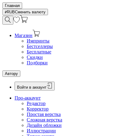
Главная
RUB
Сменить валюту
Магазин
Импринты
Бестселлеры
Бесплатные
Скидки
Подборки
Автору
Войти в аккаунт
Про-аккаунт
Редактор
Корректор
Простая верстка
Сложная верстка
Дизайн обложки
Иллюстрации