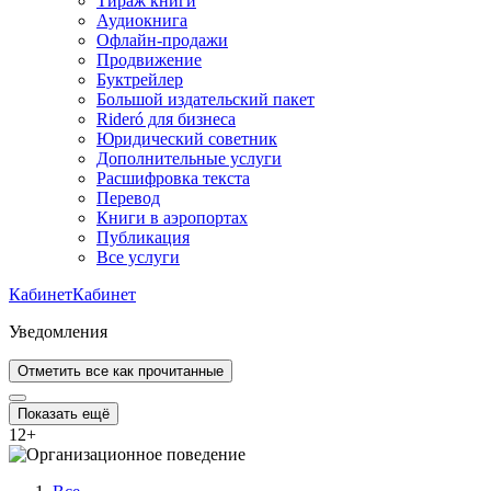
Тираж книги
Аудиокнига
Офлайн-продажи
Продвижение
Буктрейлер
Большой издательский пакет
Rideró для бизнеса
Юридический советник
Дополнительные услуги
Расшифровка текста
Перевод
Книги в аэропортах
Публикация
Все услуги
Кабинет
Кабинет
Уведомления
Отметить все как прочитанные
Показать ещё
12
+