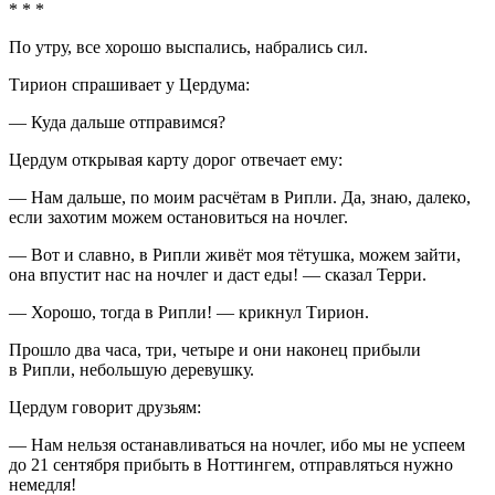
* * *
По утру, все хорошо выспались, набрались сил.
Тирион спрашивает у Цердума:
— Куда дальше отправимся?
Цердум открывая карту дорог отвечает ему:
— Нам дальше, по моим расчётам в Рипли. Да, знаю, далеко,
если захотим можем остановиться на ночлег.
— Вот и славно, в Рипли живёт моя тётушка, можем зайти,
она впустит нас на ночлег и даст еды! — сказал Терри.
— Хорошо, тогда в Рипли! — крикнул Тирион.
Прошло два часа, три, четыре и они наконец прибыли
в Рипли, небольшую деревушку.
Цердум говорит друзьям:
— Нам нельзя останавливаться на ночлег, ибо мы не успеем
до 21 сентября прибыть в Ноттингем, отправляться нужно
немедля!