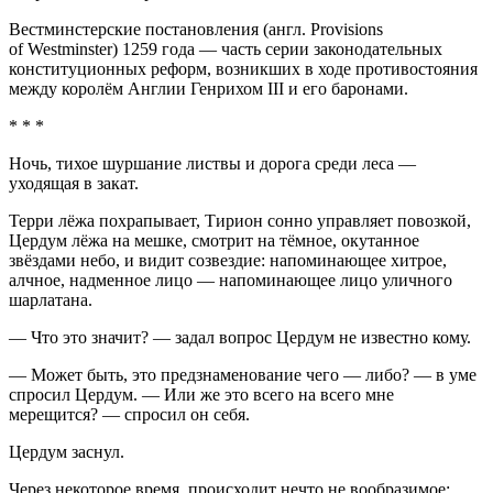
Вестм
инсте
рские постановления (англ. Provisions
of Westminster) 1259 года — часть серии законодательных
конституционных реформ, возникших в ходе противостояния
между королём Англии Генрихом III и его баронами.
* * *
Ночь, тихое шуршание листвы и дорога среди леса —
уходящая в закат.
Терри лёжа похрапывает, Тирион сонно управляет повозкой,
Цердум лёжа на мешке, смотрит на тёмное, окутанное
звёздами небо, и видит созвездие: напоминающее хитрое,
алчное, надменное лицо — напоминающее лицо уличного
шарлатана.
— Что это значит? — задал вопрос Цердум не известно кому.
— Может быть, это предзнаменование чего — либо? — в уме
спросил Цердум. — Или же это всего на всего мне
мерещится? — спросил он себя.
Цердум заснул.
Через некоторое время, происходит нечто не вообразимое: