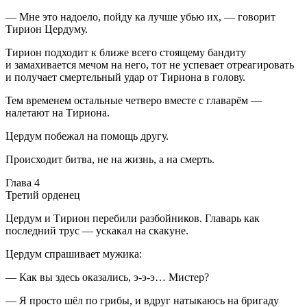
— Мне это надоело, пойду ка лучше убью их, — говорит
Тирион Цердуму.
Тирион подходит к ближе всего стоящему бандиту
и замахивается мечом на него, тот не успевает отреагировать
и получает смертельный удар от Тириона в голову.
Тем временем остальные четверо вместе с главарём —
налетают на Тириона.
Цердум побежал на помощь другу.
Происходит битва, не на жизнь, а на смерть.
Глава 4
Третий орденец
Цердум и Тирион перебили разбойников. Главарь как
последний трус — ускакал на скакуне.
Цердум спрашивает мужика:
— Как вы здесь оказались, э-э-э… Мистер?
— Я просто шёл по грибы, и вдруг натыкаюсь на бригаду