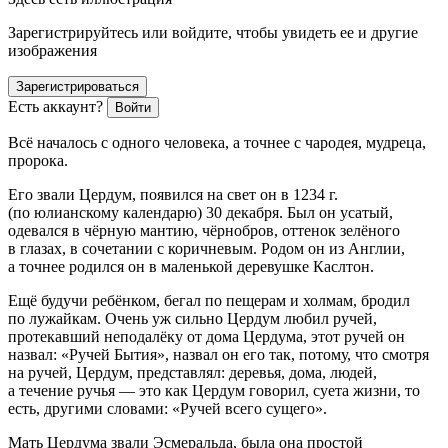
Зарегистрируйтесь или войдите, чтобы увидеть ее и другие
изображения
Зарегистрироваться
Есть аккаунт?
Войти
Всё началось с одного человека, а точнее с чародея, мудреца,
пророка.
Его звали Цердум, появился на свет он в 1234 г.
(по юлианскому календарю) 30 декабря. Был он усатый,
одевался в чёрную мантию, чёрнобров, оттенок зелёного
в глазах, в сочетании с коричневым. Родом он из Англии,
а точнее родился он в маленькой деревушке Каслтон.
Ещё будучи ребёнком, бегал по пещерам и холмам, бродил
по лужайкам. Очень уж сильно Цердум любил ручей,
протекавший неподалёку от дома Цердума, этот ручей он
назвал: «Ручей Бытия», назвал он его так, потому, что смотря
на ручей, Цердум, представлял: деревья, дома, людей,
а течение ручья — это как Цердум говорил, суета жизни, то
есть, другими словами: «Ручей всего сущего».
Мать Цердума звали Эсмеральда, была она простой