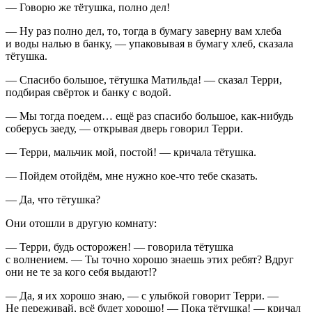
— Говорю же тётушка, полно дел!
— Ну раз полно дел, то, тогда в бумагу заверну вам хлеба
и воды налью в банку, — упаковывая в бумагу хлеб, сказала
тётушка.
— Спасибо большое, тётушка Матильда! — сказал Терри,
подбирая свёрток и банку с водой.
— Мы тогда поедем… ещё раз спасибо большое, как-нибудь
соберусь заеду, — открывая дверь говорил Терри.
— Терри, мальчик мой, постой! — кричала тётушка.
— Пойдем отойдём, мне нужно кое-что тебе сказать.
— Да, что тётушка?
Они отошли в другую комнату:
— Терри, будь осторожен! — говорила тётушка
с волнением. — Ты точно хорошо знаешь этих ребят? Вдруг
они не те за кого себя выдают!?
— Да, я их хорошо знаю, — с улыбкой говорит Терри. —
Не переживай, всё будет хорошо! — Пока тётушка! — кричал