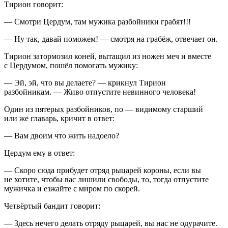
Тирион говорит:
— Смотри Цердум, там мужика разбойники грабят!!!
— Ну так, давай поможем! — смотря на грабёж, отвечает он.
Тирион затормозил коней, вытащил из ножен меч и вместе
с Цердумом, пошёл помогать мужику:
— Эй, эй, что вы делаете? — крикнул Тирион
разбойникам. — Живо отпустите невинного человека!
Один из пятерых разбойников, по — видимому старший
или же главарь, кричит в ответ:
— Вам двоим что жить надоело?
Цердум ему в ответ:
— Скоро сюда прибудет отряд рыцарей короны, если вы
не хотите, чтобы вас лишили свободы, то, тогда отпустите
мужичка и езжайте с миром по скорей.
Четвёртый бандит говорит:
— Здесь нечего делать отряду рыцарей, вы нас не одурачите.