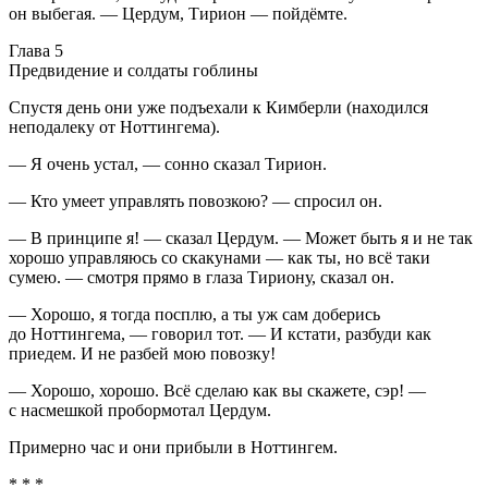
он выбегая. — Цердум, Тирион — пойдёмте.
Глава 5
Предвидение и солдаты гоблины
Спустя день они уже подъехали к Кимберли (находился
неподалеку от Ноттингема).
— Я очень устал, — сонно сказал Тирион.
— Кто умеет управлять повозкою? — спросил он.
— В принципе я! — сказал Цердум. — Может быть я и не так
хорошо управляюсь со скакунами — как ты, но всё таки
сумею. — смотря прямо в глаза Тириону, сказал он.
— Хорошо, я тогда посплю, а ты уж сам доберись
до Ноттингема, — говорил тот. — И кстати, разбуди как
приедем. И не разбей мою повозку!
— Хорошо, хорошо. Всё сделаю как вы скажете, сэр! —
с насмешкой пробормотал Цердум.
Примерно час и они прибыли в Ноттингем.
* * *