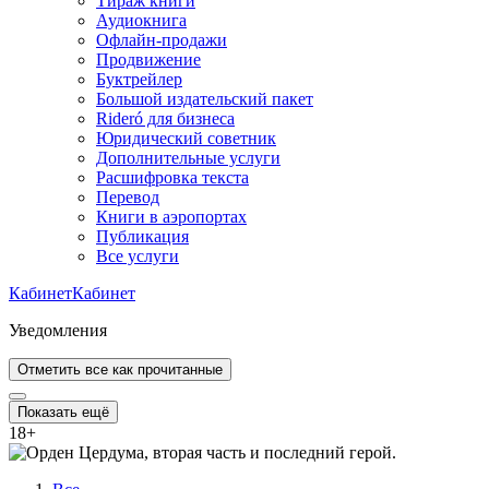
Тираж книги
Аудиокнига
Офлайн-продажи
Продвижение
Буктрейлер
Большой издательский пакет
Rideró для бизнеса
Юридический советник
Дополнительные услуги
Расшифровка текста
Перевод
Книги в аэропортах
Публикация
Все услуги
Кабинет
Кабинет
Уведомления
Отметить все как прочитанные
Показать ещё
18
+