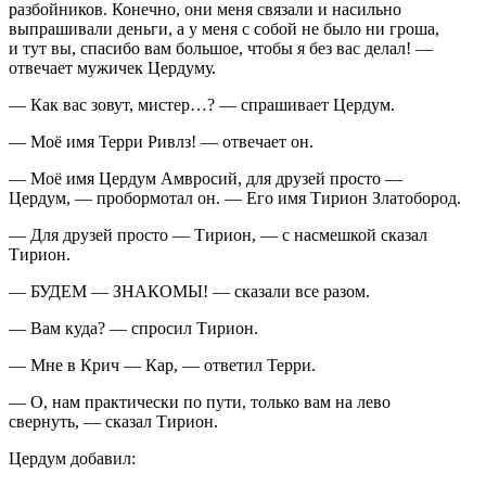
разбойников. Конечно, они меня связали и
насил
ьно
выпрашивали деньги, а у меня с собой не было ни гроша,
и тут вы, спасибо вам большое, чтобы я без вас делал! —
отвечает мужичек Цердуму.
— Как вас зовут, мистер…? — спрашивает Цердум.
— Моё имя Терри Ривлз! — отвечает он.
— Моё имя Цердум Амвросий, для друзей просто —
Цердум, — пробормотал он. — Его имя Тирион Златобород.
— Для друзей просто — Тирион, — с насмешкой сказал
Тирион.
— БУДЕМ — ЗНАКОМЫ! — сказали все разом.
— Вам куда? — спросил Тирион.
— Мне в Крич — Кар, — ответил Терри.
— О, нам практически по пути, только вам на лево
свернуть, — сказал Тирион.
Цердум добавил: