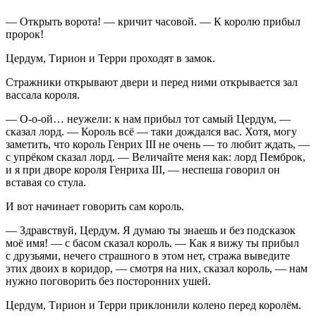
— Открыть ворота! — кричит часовой. — К королю прибыл
пророк!
Цердум, Тирион и Терри проходят в замок.
Стражники открывают двери и перед ними открывается зал
вассала короля.
— О-о-ой… неужели: к нам прибыл тот самый Цердум, —
сказал лорд. — Король всё — таки дождался вас. Хотя, могу
заметить, что король Генрих III не очень — то любит ждать, —
с упрёком сказал лорд. — Величайте меня как: лорд Пемброк,
и я при дворе короля Генриха III, — неспеша говорил он
вставая со стула.
И вот начинает говорить сам король.
— Здравствуй, Цердум. Я думаю ты знаешь и без подсказок
моё имя! — с басом сказал король. — Как я вижу ты прибыл
с друзьями, нечего страшного в этом нет, стража выведите
этих двоих в коридор, — смотря на них, сказал король, — нам
нужно поговорить без посторонних ушей.
Цердум, Тирион и Терри приклонили колено перед королём.