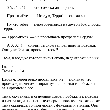
— Эй, эй, эй! — возгласом сказал Тирион.
— Просыпайтесь — Цердум, Терри! — сказал он.
— Ну что тебе? — переворачиваясь на другой бок спросил
Терри.
— Хрррр-пх-пх, — не просыпаясь прохрапел Цердум.
— А-А-А!!! — кричит Тирион выпрыгивая из повозки. —
Они уже близко, просыпайтесь!!!
Тьма, в воздухе которой висит огонь, надвигалась на них.
Глава 6
Тьма с огнём
Цердум, Терри резко просыпаясь, не — понимая, что
происходит: мигом выпрыгнули с повозки и побежали
за Тирионом в лес.
Тьма, окутанная: в огненные-сферы подбежала к повозке
и начала кидать огненные-сферы в повозку, а та загорелась.
Тьма оказалась: толпой людей с факелами и вилами. Они
подожгли повозку и побежали дальше по дороге.