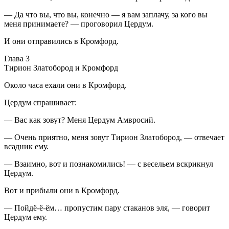
— Да что вы, что вы, конечно — я вам заплачу, за кого вы
меня принимаете? — проговорил Цердум.
И они отправились в Кромфорд.
Глава 3
Тирион Златобород и Кромфорд
Около часа ехали они в Кромфорд.
Цердум спрашивает:
— Вас как зовут? Меня Цердум Амвросий.
— Очень приятно, меня зовут Тирион Златобород, — отвечает
всадник ему.
— Взаимно, вот и познакомились! — с весельем вскрикнул
Цердум.
Вот и прибыли они в Кромфорд.
— Пойдё-ё-ём… пропустим пару стаканов эля, — говорит
Цердум ему.