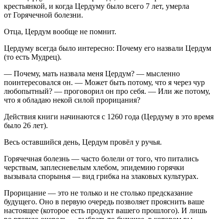
крестьянкой, и когда Цердуму было всего 7 лет, умерла
от Горячечной болезни.
Отца, Цердум вообще не помнит.
Цердуму всегда было интересно: Почему его назвали Цердум
(то есть Мудрец).
— Почему, мать назвала меня Цердум? — мысленно
поинтересовался он. — Может быть потому, что я через чур
любопытный? — проговорил он про себя. — Или же потому,
что я обладаю некой силой прорицания?
Действия книги начинаются с 1260 года (Цердуму в это время
было 26 лет).
Весь оставшийся день, Цердум провёл у ручья.
Горячечная болезнь — часто болели от того, что питались
черствым, заплесневелым хлебом, эпидемию горячки
вызывала спорынья — вид грибка на злаковых культурах.
Прорицание — это не только и не столько предсказание
будущего. Оно в первую очередь позволяет прояснить ваше
настоящее (которое есть продукт вашего прошлого). И лишь