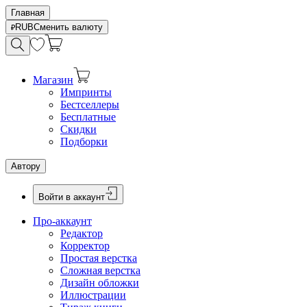
Главная
RUB
Сменить валюту
Магазин
Импринты
Бестселлеры
Бесплатные
Скидки
Подборки
Автору
Войти в аккаунт
Про-аккаунт
Редактор
Корректор
Простая верстка
Сложная верстка
Дизайн обложки
Иллюстрации