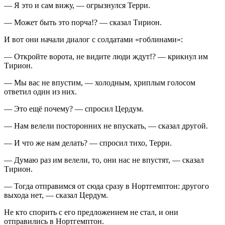
— Я это и сам вижу, — огрызнулся Терри.
— Может быть это порча!? — сказал Тирион.
И вот они начали диалог с солдатами «гоблинами»:
— Откройте ворота, не видите люди ждут!? — крикнул им
Тирион.
— Мы вас не впустим, — холодным, хриплым голосом
ответил один из них.
— Это ещё почему? — спросил Цердум.
— Нам велели посторонних не впускать, — сказал другой.
— И что же нам делать? — спросил тихо, Терри.
— Думаю раз им велели, то, они нас не впустят, — сказал
Тирион.
— Тогда отправимся от сюда сразу в Нортгемптон: другого
выхода нет, — сказал Цердум.
Не кто спорить с его предложением не стал, и они
отправились в Нортгемптон.