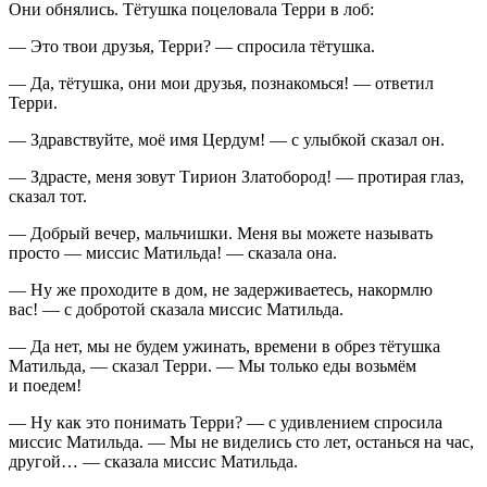
Они обнялись. Тётушка
поцел
овала Терри в лоб:
— Это твои друзья, Терри? — спросила тётушка.
— Да, тётушка, они мои друзья, познакомься! — ответил
Терри.
— Здравствуйте, моё имя Цердум! — с улыбкой сказал он.
— Здрасте, меня зовут Тирион Златобород! — протирая глаз,
сказал тот.
— Добрый вечер, мальчишки. Меня вы можете называть
просто — миссис Матильда! — сказала она.
— Ну же проходите в дом, не задерживаетесь, накормлю
вас! — с добротой сказала миссис Матильда.
— Да нет, мы не будем ужинать, времени в обрез тётушка
Матильда, — сказал Терри. — Мы только еды возьмём
и поедем!
— Ну как это понимать Терри? — с удивлением спросила
миссис Матильда. — Мы не виделись сто лет, останься на час,
другой… — сказала миссис Матильда.