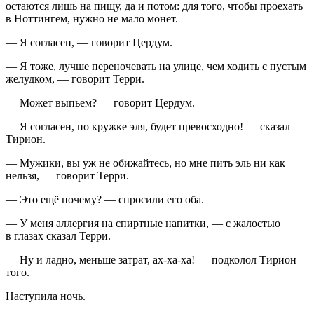
остаются лишь на пищу, да и потом: для того, чтобы проехать
в Ноттингем, нужно не мало монет.
— Я согласен, — говорит Цердум.
— Я тоже, лучше переночевать на улице, чем ходить с пустым
желудком, — говорит Терри.
— Может выпьем? — говорит Цердум.
— Я согласен, по кружке эля, будет превосходно! — сказал
Тирион.
— Мужики, вы уж не обижайтесь, но мне пить эль ни как
нельзя, — говорит Терри.
— Это ещё почему? — спросили его оба.
— У меня аллергия на
спирт
ные напитки, — с жалостью
в глазах сказал Терри.
— Ну и ладно, меньше затрат, ах-ха-ха! — подколол Тирион
того.
Наступила ночь.