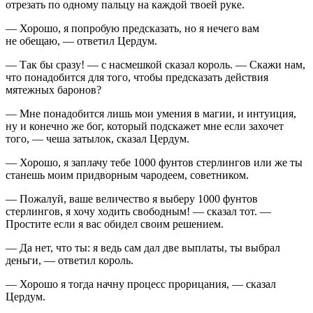
отрезать по одному пальцу на каждой твоей руке.
— Хорошо, я попробую предсказать, но я нечего вам
не обещаю, — ответил Цердум.
— Так бы сразу! — с насмешкой сказал король. — Скажи нам,
что понадобится для того, чтобы предсказать действия
мятежных баронов?
— Мне понадобится лишь мои умения в магии, и интуиция,
ну и конечно же бог, который подскажет мне если захочет
того, — чеша затылок, сказал Цердум.
— Хорошо, я заплачу тебе 1000 фунтов стерлингов или же ты
станешь моим придворным чародеем, советником.
— Пожалуй, ваше величество я выберу 1000 фунтов
стерлингов, я хочу ходить свободным! — сказал тот. —
Простите если я вас обидел своим решением.
— Да нет, что ты: я ведь сам дал две выплаты, ты выбрал
деньги, — ответил король.
— Хорошо я тогда начну процесс прорицания, — сказал
Цердум.