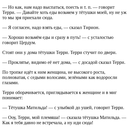
— Но как, нам надо выспаться, поесть и т. п. — говорит
Терри. — Давайте хоть еды возьмем у тётушки моей, ну не уж
то мы зря приехали сюда.
— Я согласен, надо взять еды, — сказал Тирион.
— Хорошо возьмём еды и сразу в путь! — с усталостью
говорит Цердум.
Стоят они у дома тётушки Терри. Терри стучит по двери.
— Проклятье, видимо её нет дома, — с досадой сказал Терри.
По тропке идёт к ним женщина, не высокого роста,
полноватая, с седыми волосами, зелёными как водоросли
глазами.
Терри оборачивается, приглядывается к женщине и в миг
понимает:
— Тётушка Матильда! — с улыбкой до ушей, говорит Терри.
— Ооу, Терри, мой племяша! — сказала тётушка Матильда. —
Как я тебя давно не встречала, а ну иди сюда!