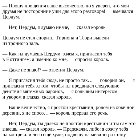
— Прошу прощения ваше высочество, но я уверен, что мои
друзья не посторонние уши для этого разговора! — вмешался
Цердум.
— Нет, Цердум, я думаю иначе, — сказал король.
Цердум не стал спорить. Тириона и Терри вывели
из тронного зала.
— Как ты думаешь Цердум, зачем я, пригласил тебя
в Ноттингем, а именно ко мне, — спросил король.
— Даже не знаю!? — ответил Цердум.
— Я пригласил тебя сюда, не просто так… — говорил он, — я
пригласил тебя за тем, чтобы ты предвидел следующие
действия мятежных баронов, — с большим интересом
и укором в глазах, сказал король.
— Ваше величество, я простой крестьянин, родом из обычной
деревни, я не спосо… — король прервал его речь.
— Нет, Цердум, ты далеко не простой крестьянин и ты сам это
знаешь, — сказал король. — Предскажи, либо: я сожгу тебя
на костре или чего ещё хуже, подвешу на мизинец и стану