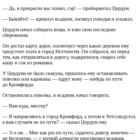
— Да, я прекрасно вас понял, сэр! — пробормотал Цердум.
— Бывайте! — крикнул всадник, натянул поводья и ускакал.
Цердум начал собирать вещи, и взял свои последние
сбережения.
Он достал карту дорог, посмотрел через какие деревни ему
предстоит ехать в город Ноттингем. Он собрался, но перед
тем, как отправляться в дорогу, подкрепился, сварил себе
кашу и сок из ромашки.
У Цердума не было скакуна, пришлось ему останавливать
повозки или караваны — вдруг кому — нибудь по пути
до Кромфорда.
Остановилась повозка, и всадник начал говорить:
— Вам куда, мистер?
— Я направляюсь в город Кромфорд, а потом в Уотстандуэлл,
а вам случаем не по пути? — сказал Цердум ему.
— Э-э-эм… Мне как раз по пути, садитесь довезу, конечно —
не бесплатно, — с ноткой алчности проговорил всадник.