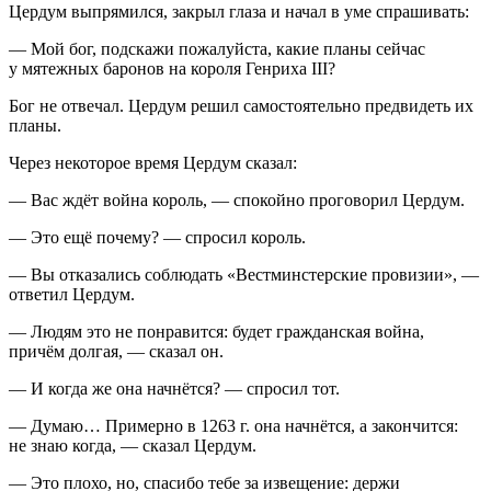
Цердум выпрямился, закрыл глаза и начал в уме спрашивать:
— Мой бог, подскажи пожалуйста, какие планы сейчас
у мятежных баронов на короля Генриха III?
Бог не отвечал. Цердум решил самостоятельно предвидеть их
планы.
Через некоторое время Цердум сказал:
— Вас ждёт
войн
а король, — спокойно проговорил Цердум.
— Это ещё почему? — спросил король.
— Вы отказались соблюдать «Вестм
инсте
рские провизии», —
ответил Цердум.
— Людям это не понравится: будет гражданская
войн
а,
причём долгая, — сказал он.
— И когда же она начнётся? — спросил тот.
— Думаю… Примерно в 1263 г. она начнётся, а закончится:
не знаю когда, — сказал Цердум.
— Это плохо, но, спасибо тебе за извещение: держи