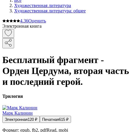
Все
Художественная литература
Художественная литература: общее
4.3
6
Оценить
Электронная книга
Бесплатный фрагмент -
Орден Цердума, вторая часть
и последний герой.
Трилогия
Марк Калинин
Электронная
120
₽
Печатная
615
₽
Формат:
epub, fb2, pdfRead, mobi