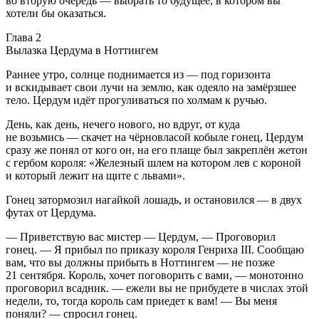
во вторую очередь — выбрать то будущее, в котором вы
хотели бы оказаться.
Глава 2
Вылазка Цердума в Ноттингем
Раннее утро, солнце поднимается из — под горизонта
и вскидывает свои лучи на землю, как одеяло на замёрзшее
тело. Цердум идёт прогуливаться по холмам к ручью.
День, как день, нечего нового, но вдруг, от куда
не возьмись — скачет на чёрновласой кобыле гонец, Цердум
сразу же понял от кого он, на его плаще был закреплён жетон
с гербом короля: «Железный шлем на котором лев с короной
и который лежит на щите с львами».
Гонец затормозил нагайкой лошадь, и остановился — в двух
футах от Цердума.
— Приветствую вас мистер — Цердум, — Проговорил
гонец. — Я прибыл по приказу короля Генриха III. Сообщаю
вам, что вы должны прибыть в Ноттингем — не позже
21 сентября. Король, хочет поговорить с вами, — монотонно
проговорил всадник. — ежели вы не прибудете в числах этой
недели, то, тогда король сам приедет к вам! — Вы меня
поняли? — спросил гонец.