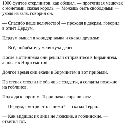
1000 фунтов стерлингов, как обещал, — протягивая мешочек
с монетами, сказал король. — Можешь быть свободным! —
уходя из зала, говорил он.
— Спасибо ваше величество! — проходя к дверям, говорил
в ответ Цердум.
Цердум вышел в коридор замка и сказал друзьям:
— Всё, пойдёмте: у меня куча денег.
После Ноттингема они решили отправиться в Бирмингем,
а после в Нортгемптон.
Долгое время они ехали в Бирмингем и вот прибыли.
На стенах стояли не обычные солдаты, а солдаты похожие
на гоблинов.
Подходя к воротам, Терри начал спрашивать:
— Цердум, смотри: что с ними? — сказал Терри.
— Как видишь: их лица не людские, а гоблинские, —
ответил тот.