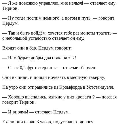
— Я же повозкою управляю, мне нельзя! — отвечает ему
Тирион.
— Ну тогда поспим немного, а потом в путь, — говорит
Цердум.
— Так и быть пойдём, хочется тебе раз монеты тратить —
с небольшой усталостью отвечает он ему.
Входят они в бар. Цердум говорит:
— Нам будьте добры два стакана эля!
— С вас 0,5 фунт стерлинг. — отвечает бармен.
Они выпили, и пошли ночевать в местную таверну.
На утро они отправились из Кромфорда в Уотстандуэлл.
— Хорошо выспались, мягкие у них кровати!? — позевая
говорит Тирион.
— И впрямь! — отвечает Цердум.
Ехали они около 3 часов, подустали за дорогу.