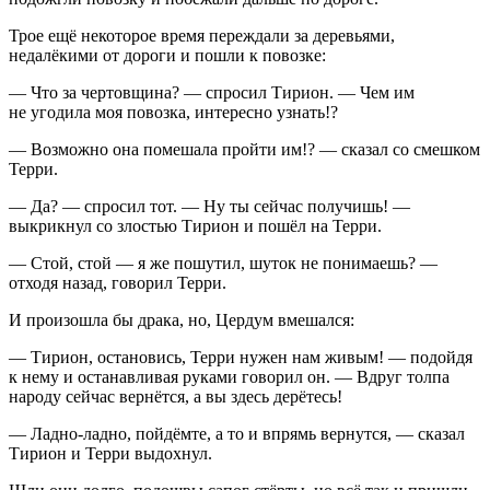
Трое ещё некоторое время переждали за деревьями,
недалёкими от дороги и пошли к повозке:
— Что за чертовщина? — спросил Тирион. — Чем им
не угодила моя повозка, интересно узнать!?
— Возможно она помешала пройти им!? — сказал со смешком
Терри.
— Да? — спросил тот. — Ну ты сейчас получишь! —
выкрикнул со злостью Тирион и пошёл на Терри.
— Стой, стой — я же пошутил, шуток не понимаешь? —
отходя назад, говорил Терри.
И произошла бы драка, но, Цердум вмешался:
— Тирион, остановись, Терри нужен нам живым! — подойдя
к нему и останавливая руками говорил он. — Вдруг толпа
народу сейчас вернётся, а вы здесь дерётесь!
— Ладно-ладно, пойдёмте, а то и впрямь вернутся, — сказал
Тирион и Терри выдохнул.