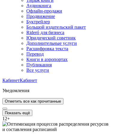
Тираж книги
Аудиокнига
Офлайн-продажи
Продвижение
Буктрейлер
Большой издательский пакет
Rideró для бизнеса
Юридический советник
Дополнительные услуги
Расшифровка текста
Перевод
Книги в аэропортах
Публикация
Все услуги
Кабинет
Кабинет
Уведомления
Отметить все как прочитанные
Показать ещё
12
+