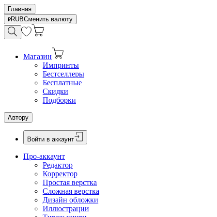
Главная
RUB
Сменить валюту
Магазин
Импринты
Бестселлеры
Бесплатные
Скидки
Подборки
Автору
Войти в аккаунт
Про-аккаунт
Редактор
Корректор
Простая верстка
Сложная верстка
Дизайн обложки
Иллюстрации