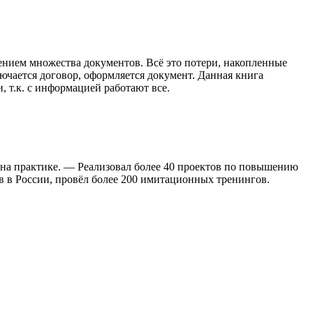
ением множества документов. Всё это потери, накопленные
лючается договор, оформляется документ. Данная книга
 т.к. с информацией работают все.
 на практике. — Реализовал более 40 проектов по повышению
 в России, провёл более 200 имитационных тренингов.