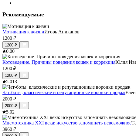
Рекомендуемые
Мотивация к жизни
Игорь Аниканов
1200
₽
1200
₽
0.0
0
Котоведение. Причины поведения кошек и коррекция
Юлия Ив
1200
₽
1200
₽
5.0
13
Чат-боты, классические и репутационные воронки продаж
Елен
2000
₽
2000
₽
5.0
2
Мнемотехника XXI века: искусство запоминать невозможное
Т
3960
₽