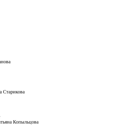
анова
а Старикова
атьяна Копыльцова