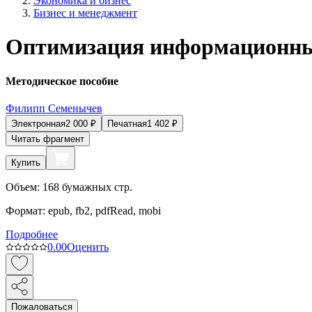
Экономика и бизнес
Бизнес и менеджмент
Оптимизация информационны
Методическое пособие
Филипп Семенычев
Электронная
2 000
₽
Печатная
1 402
₽
Читать фрагмент
Купить
Объем:
168
бумажных стр.
Формат:
epub, fb2, pdfRead, mobi
Подробнее
0.0
0
Оценить
Пожаловаться