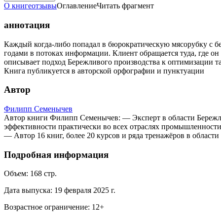
О книге
отзывы
Оглавление
Читать фрагмент
аннотация
Каждый когда-либо попадал в бюрократическую мясорубку с б
годами в потоках информации. Клиент обращается туда, где он
описывает подход Бережливого производства к оптимизации та
Книга публикуется в авторской орфографии и пунктуации
Автор
Филипп Семенычев
Автор книги Филипп Семенычев: — Эксперт в области Бережлив
эффективности практически во всех отраслях промышленности
— Автор 16 книг, более 20 курсов и ряда тренажёров в област
Подробная информация
Объем:
168
стр.
Дата выпуска:
19 февраля 2025 г.
Возрастное ограничение:
12
+