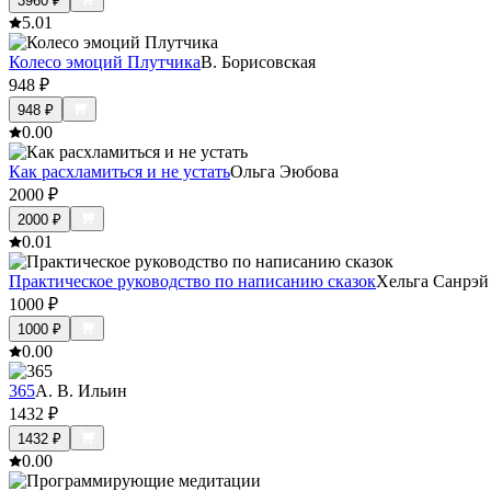
3960
₽
5.0
1
Колесо эмоций Плутчика
В. Борисовская
948
₽
948
₽
0.0
0
Как расхламиться и не устать
Ольга Эюбова
2000
₽
2000
₽
0.0
1
Практическое руководство по написанию сказок
Хельга Санрэй
1000
₽
1000
₽
0.0
0
365
А. В. Ильин
1432
₽
1432
₽
0.0
0