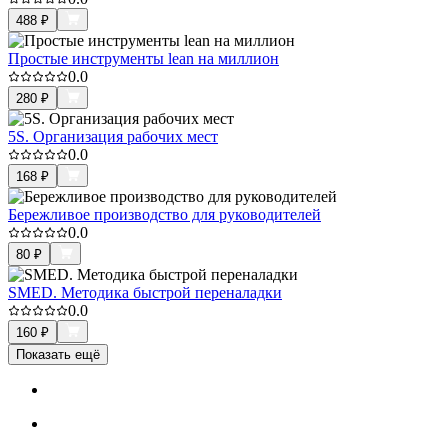
488
₽
Простые инструменты lean на миллион
0.0
280
₽
5S. Организация рабочих мест
0.0
168
₽
Бережливое производство для руководителей
0.0
80
₽
SMED. Методика быстрой переналадки
0.0
160
₽
Показать ещё