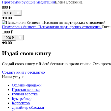
Программирующие медитации
Елена Бровкина
800
₽
800
₽
0.0
0
Психология бизнеса. Психология партнерских отношений
Евге
1000
₽
1000
₽
0.0
0
Издай свою книгу
Создай свою книгу с Rideró бесплатно прямо сейчас. Это просто,
Создать книгу бесплатно
Наши услуги
Офлайн-продажи
Простая верстка
Ручная верстка
Буктрейлер
Корректор
Дизайнер обложки