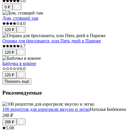
5.0
0
₽
Дом, стоящий там
4.0
120
₽
Оправа для бриллианта, или Пять дней в Париже
4.7
120
₽
Бабочка в коконе
0.0
120
₽
Показать ещё
Рекомендуемые
100 рецептов для аэрогриля: вкусно и легко
Наталья Бибекина
288
₽
288
₽
5.0
8