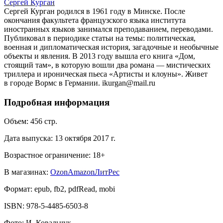
Сергей Курган
Сергей Курган родился в 1961 году в Минске. После
окончания факультета французского языка института
иностранных языков занимался преподаванием, переводами.
Публиковал в периодике статьи на темы: политическая,
военная и дипломатическая история, загадочные и необычные
объекты и явления. В 2013 году вышла его книга «Дом,
стоящий там», в которую вошли два романа — мистических
триллера и ироническая пьеса «Артисты и клоуны». Живет
в городе Вормс в Германии. ikurgan@mail.ru
Подробная информация
Объем:
456
стр.
Дата выпуска:
13 октября 2017 г.
Возрастное ограничение:
18
+
В магазинах:
Ozon
Amazon
ЛитРес
Формат:
epub, fb2, pdfRead, mobi
ISBN:
978-5-4485-6503-8
Фото
:
И. Ковальчук