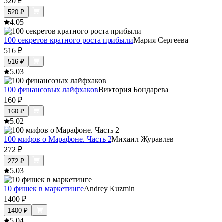
520
₽
520
₽
4.0
5
100 секретов кратного роста прибыли
Мария Сергеева
516
₽
516
₽
5.0
3
100 финансовых лайфхаков
Виктория Бондарева
160
₽
160
₽
5.0
2
100 мифов о Марафоне. Часть 2
Михаил Журавлев
272
₽
272
₽
5.0
3
10 фишек в маркетинге
Andrey Kuzmin
1400
₽
1400
₽
5.0
4