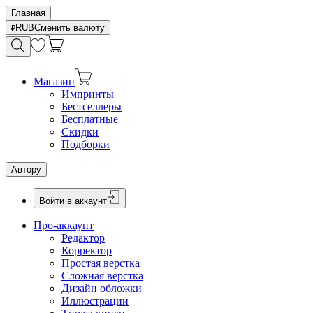
Главная
RUB
Сменить валюту
Магазин
Импринты
Бестселлеры
Бесплатные
Скидки
Подборки
Автору
Войти в аккаунт
Про-аккаунт
Редактор
Корректор
Простая верстка
Сложная верстка
Дизайн обложки
Иллюстрации