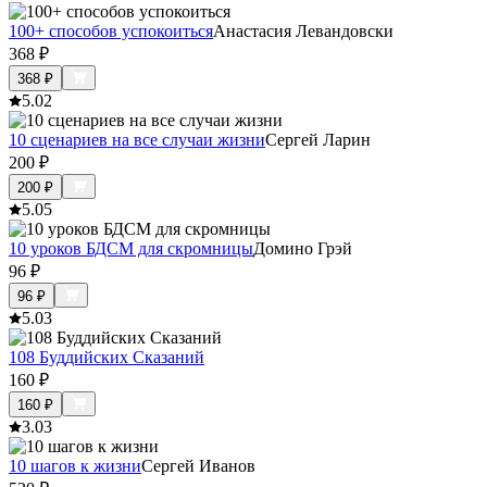
100+ способов успокоиться
Анастасия Левандовски
368
₽
368
₽
5.0
2
10 сценариев на все случаи жизни
Сергей Ларин
200
₽
200
₽
5.0
5
10 уроков БДСМ для скромницы
Домино Грэй
96
₽
96
₽
5.0
3
108 Буддийских Сказаний
160
₽
160
₽
3.0
3
10 шагов к жизни
Сергей Иванов