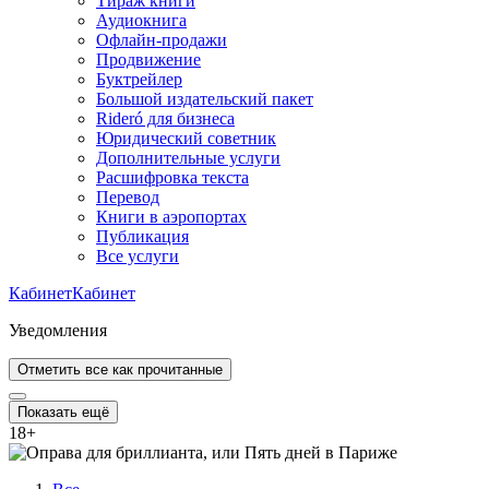
Тираж книги
Аудиокнига
Офлайн-продажи
Продвижение
Буктрейлер
Большой издательский пакет
Rideró для бизнеса
Юридический советник
Дополнительные услуги
Расшифровка текста
Перевод
Книги в аэропортах
Публикация
Все услуги
Кабинет
Кабинет
Уведомления
Отметить все как прочитанные
Показать ещё
18
+