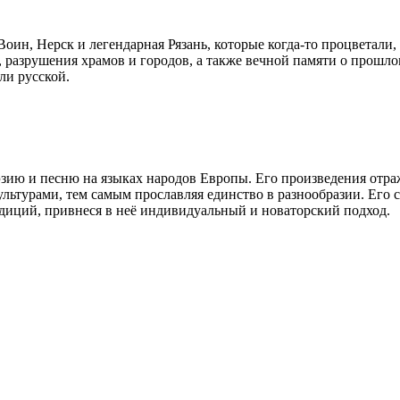
Воин, Нерск и легендарная Рязань, которые когда-то процветали
я, разрушения храмов и городов, а также вечной памяти о прошл
ли русской.
зию и песню на языках народов Европы. Его произведения отра
льтурами, тем самым прославляя единство в разнообразии. Его 
диций, привнеся в неё индивидуальный и новаторский подход.