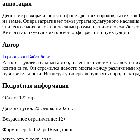
аннотация
Действие разворачивается на фоне древних городов, таких как 
на земле. Опера затрагивает темы утраты культурного наследи
эпические мотивы с лирическими размышлениями о судьбе зем
Книга публикуется в авторской орфографии и пунктуации
Автор
Герцог фон Бабенберг
Автор — увлекательный автор, известный своим вкладом в поэ
континента. Он стремился навести мосты между различными ку
чувствительности. Исследуя универсальную суть народных тра
Подробная информация
Объем:
122
стр.
Дата выпуска:
20 февраля 2025 г.
Возрастное ограничение:
12
+
Формат:
epub, fb2, pdfRead, mobi