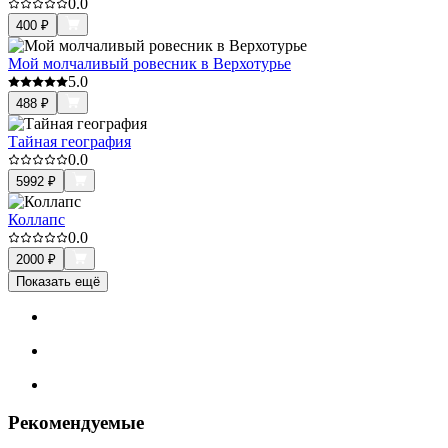
0.0
400
₽
Мой молчаливый ровесник в Верхотурье
5.0
488
₽
Тайная география
0.0
5992
₽
Коллапс
0.0
2000
₽
Показать ещё
Рекомендуемые