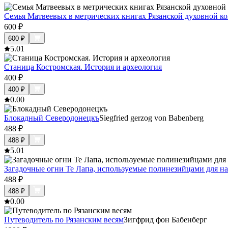
Семья Матвеевых в метрических книгах Рязанской духовной к
600
₽
600
₽
5.0
1
Станица Костромская. История и археология
400
₽
400
₽
0.0
0
Блокадный Северодонецкъ
Siegfried gerzog von Babenberg
488
₽
488
₽
5.0
1
Загадочные огни Те Лапа, используемые полинезийцами для н
488
₽
488
₽
0.0
0
Путеводитель по Рязанским весям
Зигфрид фон Бабенберг