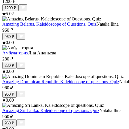
1200
₽
1200
₽
5.0
2
Amazing Belarus. Kaleidoscope of Questions. Quiz
Natalia Ilina
960
₽
960
₽
0.0
0
Амбулатория
Яна Ананьева
280
₽
280
₽
0.0
0
Amazing Dominican Republic. Kaleidoscope of questions. Quiz
Natal
960
₽
960
₽
0.0
0
Amazing Sri Lanka. Kaleidoscope of questions. Quiz
Natalia Ilina
960
₽
960
₽
0.0
0