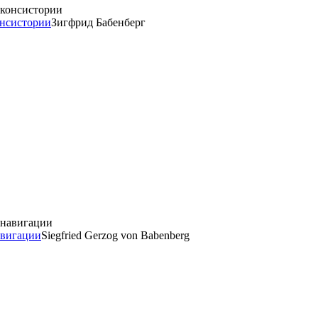
онсистории
Зигфрид Бабенберг
авигации
Siegfried Gerzog von Babenberg