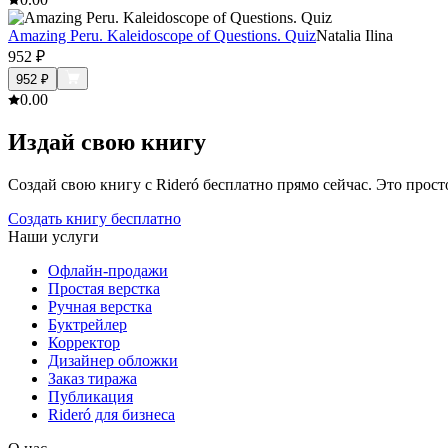
Amazing Peru. Kaleidoscope of Questions. Quiz
Natalia Ilina
952
₽
952
₽
0.0
0
Издай свою книгу
Создай свою книгу с Rideró бесплатно прямо сейчас. Это просто,
Создать книгу бесплатно
Наши услуги
Офлайн-продажи
Простая верстка
Ручная верстка
Буктрейлер
Корректор
Дизайнер обложки
Заказ тиража
Публикация
Rideró для бизнеса