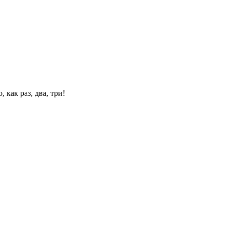
 как раз, два, три!