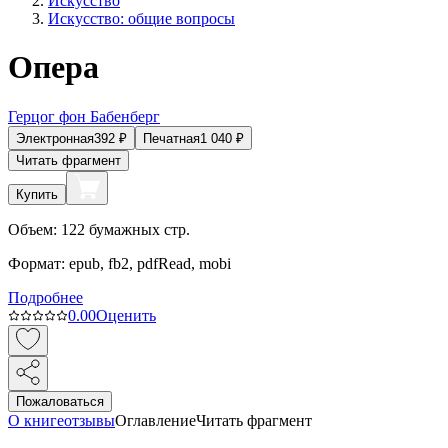
Искусство
Искусство: общие вопросы
Опера
Герцог фон Бабенберг
Электронная
392
₽
Печатная
1 040
₽
Читать фрагмент
Купить
Объем:
122
бумажных стр.
Формат:
epub, fb2, pdfRead, mobi
Подробнее
0.0
0
Оценить
Пожаловаться
О книге
отзывы
Оглавление
Читать фрагмент