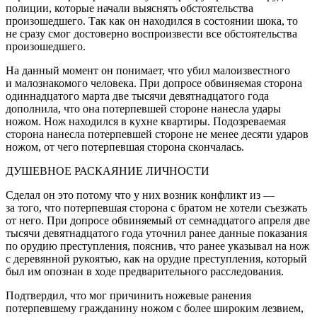
полиции, которые начали выяснять обстоятельства
произошедшего. Так как он находился в состоянии шока, то
не сразу смог достоверно воспроизвести все обстоятельства
произошедшего.
На данный момент он понимает, что убил малоизвестного
и малознакомого человека. При допросе обвиняемая сторона
один
надцат
ого марта две тысячи девят
надцат
ого года
дополнила, что она потерпевшей стороне нанесла удары
ножом. Нож находился в кухне квартиры. Подозреваемая
сторона нанесла потерпевшей стороне не менее десяти ударов
ножом, от чего потерпевшая сторона скончалась.
ДУШЕВНОЕ РАСКАЯНИЕ ЛИЧНОСТИ
Сделал он это потому что у них возник конфликт из —
за того, что потерпевшая сторона с братом не хотели съезжать
от него. При допросе обвиняемый от сем
надцат
ого апреля две
тысячи девят
надцат
ого года уточнил ранее данные показания
по орудию преступления, пояснив, что ранее указывал на нож
с деревянной рукоятью, как на орудие преступления, который
был им опознан в ходе предварительного расследования.
Подтвердил, что мог причинить ножевые ранения
потерпевшему гражданину ножом с более широким
лезв
ием,