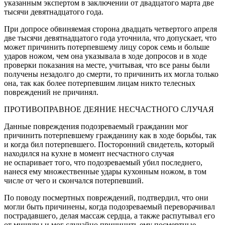
указанным экспертом в заключении от двадцатого марта две
тысячи девят
надцат
ого года.
При допросе обвиняемая сторона двадцать четвертого апреля
две тысячи девят
надцат
ого года уточнила, что допускает, что
может причинить потерпевшему лицу сорок семь и больше
ударов ножом, чем она указывала в ходе допросов и в ходе
проверки показания на месте, учитывая, что все раны были
получены незадолго до смерти, то причинить их могла только
она, так как более потерпевшим лицам никто телесных
повреждений не причинял.
ПРОТИВОПРАВНОЕ ДЕЯНИЕ НЕСЧАСТНОГО СЛУЧАЯ
Данные повреждения подозреваемый гражданин мог
причинить потерпевшему гражданину как в ходе борьбы, так
и когда бил потерпевшего. Посторонний свидетель, который
находился на кухне в момент несчастного случая
не оспаривает того, что подозреваемый убил последнего,
нанеся ему множественные удары кухонным ножом, в том
числе от чего и скончался потерпевший.
По поводу посмертных повреждений, подтвердил, что они
могли быть причинены, когда подозреваемый переворачивал
пострадавшего, делая массаж сердца, а также распутывал его
от мишуры и мог случайно причинить ему посмертные