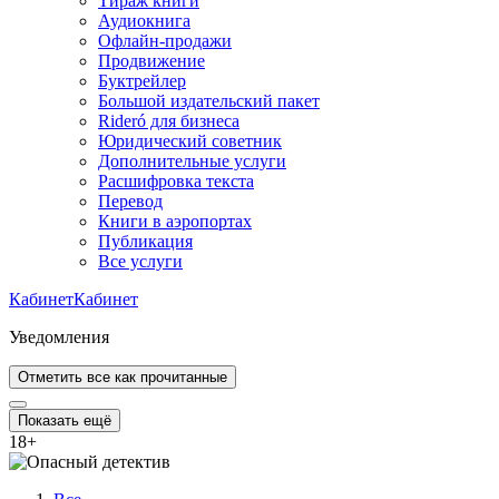
Тираж книги
Аудиокнига
Офлайн-продажи
Продвижение
Буктрейлер
Большой издательский пакет
Rideró для бизнеса
Юридический советник
Дополнительные услуги
Расшифровка текста
Перевод
Книги в аэропортах
Публикация
Все услуги
Кабинет
Кабинет
Уведомления
Отметить все как прочитанные
Показать ещё
18
+