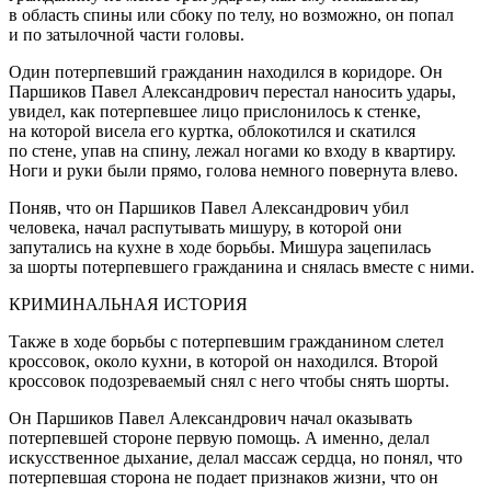
в область спины или сбоку по телу, но возможно, он попал
и по затылочной части головы.
Один потерпевший гражданин находился в коридоре. Он
Паршиков Павел Александрович перестал наносить удары,
увидел, как потерпевшее лицо прислонилось к стенке,
на которой висела его куртка, облокотился и скатился
по стене, упав на спину, лежал ногами ко входу в квартиру.
Ноги и руки были прямо, голова немного повернута влево.
Поняв, что он Паршиков Павел Александрович убил
человека, начал распутывать мишуру, в которой они
запутались на кухне в ходе борьбы. Мишура зацепилась
за шорты потерпевшего гражданина и снялась вместе с ними.
КРИМИНАЛЬНАЯ ИСТОРИЯ
Также в ходе борьбы с потерпевшим гражданином слетел
кроссовок, около кухни, в которой он находился. Второй
кроссовок подозреваемый снял с него чтобы снять шорты.
Он Паршиков Павел Александрович начал оказывать
потерпевшей стороне первую помощь. А именно, делал
искусственное дыхание, делал массаж сердца, но понял, что
потерпевшая сторона не подает признаков жизни, что он