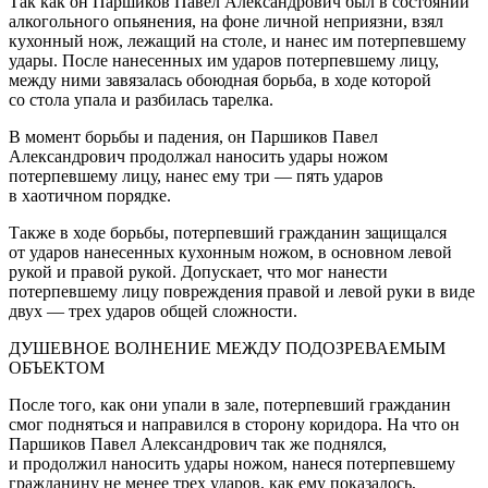
Так как он Паршиков Павел Александрович был в состоянии
алкогол
ьного опьянения, на фоне личной неприязни, взял
кухонный нож, лежащий на столе, и нанес им потерпевшему
удары. После нанесенных им ударов потерпевшему лицу,
между ними завязалась обоюдная борьба, в ходе которой
со стола упала и разбилась тарелка.
В момент борьбы и падения, он Паршиков Павел
Александрович продолжал наносить удары ножом
потерпевшему лицу, нанес ему три — пять ударов
в хаотичном порядке.
Также в ходе борьбы, потерпевший гражданин защищался
от ударов нанесенных кухонным ножом, в основном левой
рукой и правой рукой. Допускает, что мог нанести
потерпевшему лицу повреждения правой и левой руки в виде
двух — трех ударов общей сложности.
ДУШЕВНОЕ ВОЛНЕНИЕ МЕЖДУ ПОДОЗРЕВАЕМЫМ
ОБЪЕКТОМ
После того, как они упали в зале, потерпевший гражданин
смог подняться и направился в сторону коридора. На что он
Паршиков Павел Александрович так же поднялся,
и продолжил наносить удары ножом, нанеся потерпевшему
гражданину не менее трех ударов, как ему показалось,