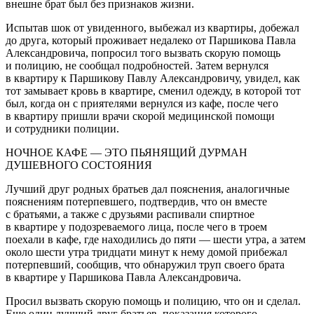
внешне брат был без признаков жизни.
Испытав шок от увиденного, выбежал из квартиры, добежал
до друга, который проживает недалеко от Паршикова Павла
Александровича, попросил того вызвать скорую помощь
и полицию, не сообщал подробностей. Затем вернулся
в квартиру к Паршикову Павлу Александровичу, увидел, как
тот замывает кровь в квартире, сменил одежду, в которой тот
был, когда он с приятелями вернулся из кафе, после чего
в квартиру пришли врачи скорой медицинской помощи
и сотрудники полиции.
НОЧНОЕ КАФЕ — ЭТО ПЬЯНЯЩИЙ
ДУРМАН
ДУШЕВНОГО СОСТОЯНИЯ
Лучший друг родных братьев дал пояснения, аналогичные
пояснениям потерпевшего, подтвердив, что он вместе
с братьями, а также с друзьями распивали
спирт
ное
в квартире у подозреваемого лица, после чего в троем
поехали в кафе, где находились до пяти — шести утра, а затем
около шести утра тридцати минут к нему домой прибежал
потерпевший, сообщив, что обнаружил труп своего брата
в квартире у Паршикова Павла Александровича.
Просил вызвать скорую помощь и полицию, что он и сделал.
Еще один лучший друг братьев, показания которого