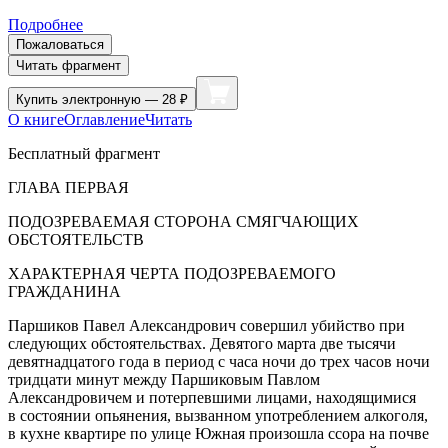
Подробнее
Пожаловаться
Читать фрагмент
Купить
электронную — 28 ₽
О книге
Оглавление
Читать
Бесплатный фрагмент
ГЛАВА ПЕРВАЯ
ПОДОЗРЕВАЕМАЯ СТОРОНА СМЯГЧАЮЩИХ
ОБСТОЯТЕЛЬСТВ
ХАРАКТЕРНАЯ ЧЕРТА ПОДОЗРЕВАЕМОГО
ГРАЖДАНИНА
Паршиков Павел Александрович совершил убийство при
следующих обстоятельствах. Девятого марта две тысячи
девят
надцат
ого года в период с часа ночи до трех часов ночи
тридцати минут между Паршиковым Павлом
Александровичем и потерпевшими лицами, находящимися
в состоянии опьянения, вызванном употреблением
алкогол
я,
в кухне квартире по улице Южная произошла ссора на почве