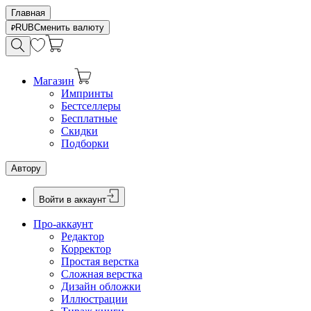
Главная
RUB
Сменить валюту
Магазин
Импринты
Бестселлеры
Бесплатные
Скидки
Подборки
Автору
Войти в аккаунт
Про-аккаунт
Редактор
Корректор
Простая верстка
Сложная верстка
Дизайн обложки
Иллюстрации