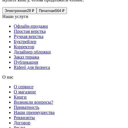
Электронная
28
₽
Печатная
564
₽
Наши услуги
Офлайн-продажи
Простая верстка
Ручная верстка
Буктрейлер
Корректор
Дизайнер обложки
Заказ тиража
Публикация
Rideró для бизнеса
О нас
О сервисе
О магазине
Книги
Возникли вопросы?
Приватность
Наши преимущества
Реквизиты
Договор
llm.txt