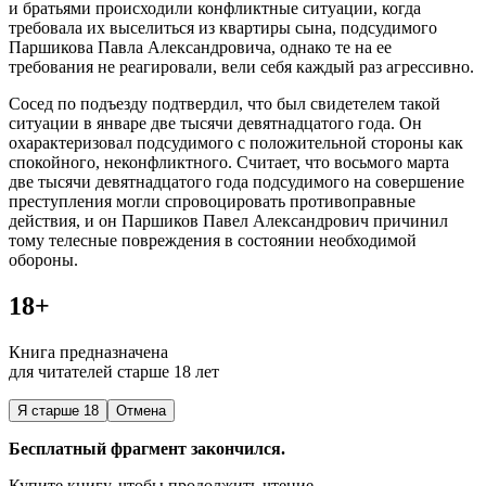
и братьями происходили конфликтные ситуации, когда
требовала их выселиться из квартиры сына, подсудимого
Паршикова Павла Александровича, однако те на ее
требования не реагировали, вели себя каждый раз агрессивно.
Сосед по подъезду подтвердил, что был свидетелем такой
ситуации в январе две тысячи девят
надцат
ого года. Он
охарактеризовал подсудимого с положительной стороны как
спокойного, неконфликтного. Считает, что восьмого марта
две тысячи девят
надцат
ого года подсудимого на совершение
преступления могли спровоцировать противоправные
действия, и он Паршиков Павел Александрович причинил
тому телесные повреждения в состоянии необходимой
обороны.
18+
Книга предназначена
для читателей старше 18 лет
Я старше 18
Отмена
Бесплатный фрагмент закончился.
Купите книгу, чтобы продолжить чтение.