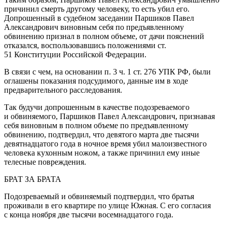
причинил смерть другому человеку, то есть убил его.
Допрошенный в судебном заседании Паршиков Павел
Александрович
вино
вным себя по предъявленному
обвинению признал в полном объеме, от дачи пояснений
отказался, воспользовавшись положениями ст.
51 Конституции
Росси
йской Федерации.
В связи с чем, на основании п. 3 ч. 1 ст. 276 УПК РФ, были
оглашены показания подсудимого, данные им в ходе
предварительного расследования.
Так будучи допрошенным в качестве подозреваемого
и обвиняемого, Паршиков Павел Александрович, признавая
себя
вино
вным в полном объеме по предъявленному
обвинению, подтвердил, что девятого марта две тысячи
девят
надцат
ого года в ночное время убил малоизвестного
человека кухонным ножом, а также причинил ему иные
телесные повреждения.
БРАТ ЗА БРАТА
Подозреваемый и обвиняемый подтвердил, что братья
проживали в его квартире по улице Южная. С его согласия
с конца ноября две тысячи восем
надцат
ого года.