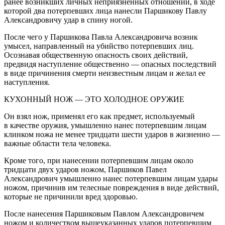
ранее возникших личных неприязненных отношений, в ходе
которой два потерпевших лица нанесли Паршикову Павлу
Александровичу удар в спину ногой.
После чего у Паршикова Павла Александровича возник
умысел, направленный на убийство потерпевших лиц.
Осознавая общественную опасность своих действий,
предвидя наступление общественно — опасных последствий
в виде причинения смерти неизвестным лицам и желал ее
наступления.
КУХОННЫЙ НОЖ — ЭТО ХОЛОДНОЕ ОРУЖИЕ
Он взял нож, применял его как предмет, используемый
в качестве оружия, умышленно нанес потерпевшим лицам
клинком ножа не менее тридцати шести ударов в жизненно —
важные области тела человека.
Кроме того, при нанесении потерпевшим лицам около
тридцати двух ударов ножом, Паршиков Павел
Александрович умышленно нанес потерпевшим лицам удары
ножом, причинив им телесные повреждения в виде действий,
которые не причинили вред здоровью.
После нанесения Паршиковым Павлом Александровичем
ножом и количеством вышеуказанных ударов потерпевшим