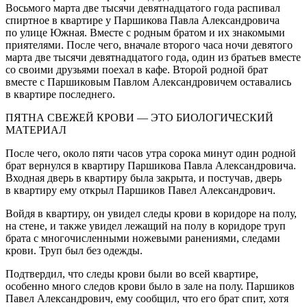
Восьмого марта две тысячи девят
надцат
ого года распивал
спирт
ное в квартире у Паршикова Павла Александровича
по улице Южная. Вместе с родным братом и их знакомыми
приятелями. После чего, вначале второго часа ночи девятого
марта две тысячи девят
надцат
ого года, один из братьев вместе
со своими друзьями поехал в кафе. Второй родной брат
вместе с Паршиковым Павлом Александровичем оставались
в квартире последнего.
ПЯТНА СВЕЖЕЙ КРОВИ — ЭТО БИОЛОГИЧЕСКИЙ
МАТЕРИАЛ
После чего, около пяти часов утра сорока минут один родной
брат вернулся в квартиру Паршикова Павла Александровича.
Входная дверь в квартиру была закрыта, и постучав, дверь
в квартиру ему открыл Паршиков Павел Александрович.
Войдя в квартиру, он увидел следы крови в коридоре на полу,
на стене, и также увидел лежащий на полу в коридоре труп
брата с многочисленными ножевыми ранениями, следами
крови. Труп был без одежды.
Подтвердил, что следы крови были во всей квартире,
особенно много следов крови было в зале на полу. Паршиков
Павел Александрович, ему сообщил, что его брат спит, хотя