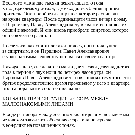
Восьмого марта две тысячи девят
надцат
ого года
к подозреваемому домой, где находились братья пришел
приятель. Они приобрели
спирт
ное, которое распивали
на кухне квартиры. После один
надцат
и часов вечера к нему
к Паршикову Павлу Александровичу в квартиру пришел их
общий знакомый. И они вновь приобрели
спирт
ное, которое
они совместно распили.
После того, как
спирт
ное закончилось, они вновь ушли
за
спирт
ным, а он Паршиков Павел Александрович
с малознакомым человеком оставался в своей квартире.
Находясь на кухне девятого марта две тысячи девят
надцат
ого
года в период с двух ночи до четырех часов утра, он
Паршиков Павел Александрович вновь поднял тему того, что
братья продолжительное время проживают у него в квартире,
что им пора найти собственное жилье.
КОНФЛИКТНАЯ СИТУАЦИЯ и ССОРА МЕЖДУ
МАЛОЗНАКОМЫМИ ЛИЦАМИ
В ходе разговора между хозяином квартиры и малознакомым
человеком завязалась обоюдная ссора, она переросла
в конфликт на повышенных тонах.