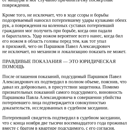
повреждения.
Кроме того, не исключает, что в ходе ссоры и борьбы
подозреваемый наносил потерпевшему удары кулаками обеих
рук, а повреждения на коленных суставах потерпевший
гражданин мог получить при борьбе, когда они падали
и барахтались. Удар ножом вероятнее всего нанес, когда бил
его ножом в область головы перед тем, как тот упал
в прихожей, чего он Паршиков Павел Александрович
не исключает, но механизм и локализацию показать не может.
ПРАВДИВЫЕ ПОКАЗАНИЯ — ЭТО ЮРИДИЧЕСКАЯ
ПОМОЩЬ
После оглашения показаний, подсудимый Паршиков Павел
Александрович их подтвердил в полном объеме, пояснив, что
давал их добровольно, в присутствии защитника. Помимо
признательных показаний самого подсудимого,
вино
вность
Паршикова Павла Александровича в совершении убийства
потерпевшего лица подтверждается совокупностью
доказательств, исследованных в судебном заседании.
Потерпевший свидетель подтвердил в судебном заседании,
что с конца ноября две тысячи восем
надцат
ого года проживал
вместе с братом в квартире подсудимого, с его согласия.