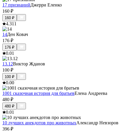
17 признаний
Джерри Еленко
160
₽
160
₽
4.3
11
14
Ден Ковач
176
₽
176
₽
0.0
1
13.12
Виктор Жданов
100
₽
100
₽
0.0
0
1001 сказочная история для братьев
Елена Андреева
480
₽
480
₽
0.0
1
10 лучших анекдотов про животных
Александр Невзоров
396
₽