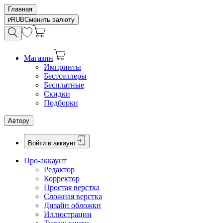
Главная
RUB
Сменить валюту
Магазин
Импринты
Бестселлеры
Бесплатные
Скидки
Подборки
Автору
Войти в аккаунт
Про-аккаунт
Редактор
Корректор
Простая верстка
Сложная верстка
Дизайн обложки
Иллюстрации