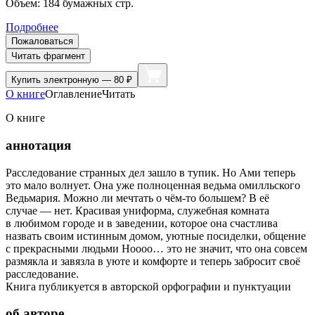
Объем:
184
бумажных стр.
Подробнее
Пожаловаться
Читать фрагмент
Купить
электронную — 80 ₽
О книге
Оглавление
Читать
О книге
аннотация
Расследование странных дел зашло в тупик. Но Ами теперь
это мало волнует. Она уже полноценная ведьма омилльского
Ведьмария. Можно ли мечтать о чём-то большем? В её
случае — нет. Красивая униформа, служебная комната
в любимом городе и в заведении, которое она счастлива
назвать своим истинным домом, уютные посиделки, общение
с прекрасными людьми Ноооо… это не значит, что она совсем
размякла и завязла в уюте и комфорте и теперь забросит своё
расследование.
Книга публикуется в авторской орфографии и пунктуации
об авторе