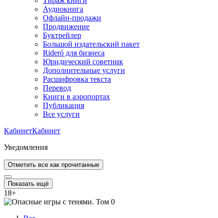
Тираж книги
Аудиокнига
Офлайн-продажи
Продвижение
Буктрейлер
Большой издательский пакет
Rideró для бизнеса
Юридический советник
Дополнительные услуги
Расшифровка текста
Перевод
Книги в аэропортах
Публикация
Все услуги
Кабинет
Кабинет
Уведомления
Отметить все как прочитанные
Показать ещё
18
+